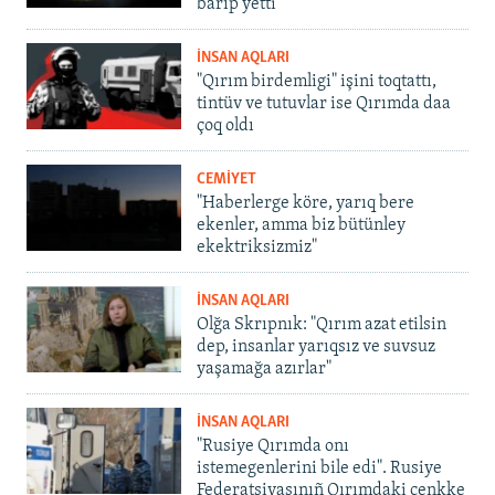
barıp yetti
İNSAN AQLARI
"Qırım birdemligi" işini toqtattı,
tintüv ve tutuvlar ise Qırımda daa
çoq oldı
CEMİYET
"Haberlerge köre, yarıq bere
ekenler, amma biz bütünley
ekektriksizmiz"
İNSAN AQLARI
Olğa Skrıpnık: "Qırım azat etilsin
dep, insanlar yarıqsız ve suvsuz
yaşamağa azırlar"
İNSAN AQLARI
"Rusiye Qırımda onı
istemegenlerini bile edi". Rusiye
Federatsiyasınıñ Qırımdaki cenkke