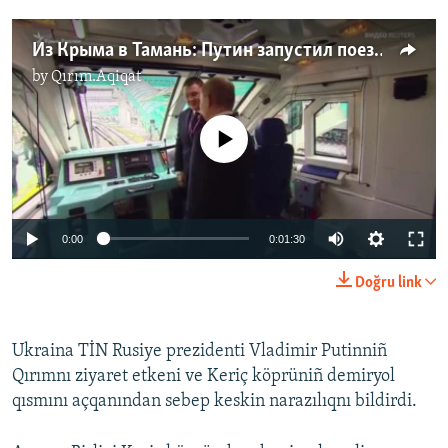
Из Крыма в Тамань: Путин запустил поезда по Керченскому мосту (видео)
by
Qırım.Aqiqat
No media source currently available
0:00
0:01:30
Doğru link
Ukraina TİN Rusiye prezidenti Vladimir Putinniñ
Qırımnı ziyaret etkeni ve Keriç köprüniñ demiryol
qısmını açqanından sebep keskin narazılıqnı bildirdi.