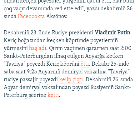
ondan kerçek poyezdler yürgenini qabul etti, olar bunı
çoq vaqıt devamında red ette edi", yazdı dekabrniñ 26-
sında
Facebookta
Aksönov.
Dekabrniñ 23-ünde Rusiye prezidenti
Vladimir Putin
Keriç boğazından keçken köpründe poyetlerniñ
yürmesini
başladı
. Qırım vaqtınen qararnen saat 2:00
Sankt-Peterburgdan ilhaq etilgen Aqyarğa ketken
"Tavriya" poyezdi Keriç köprüni
ötti
. Dekabr 25-inde
saba saat 9:25 Aqyarnıñ demiryol vokzalına "Tavriya"
rusiye passajir poyezdi
kelip çıqtı.
Dekabrniñ 26-sında
Aqyar demiryol vokzalından poyezd Rusiyeniñ Sankt-
Peterburg şeerine
ketti
.