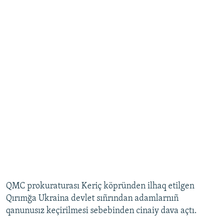
QMC prokuraturası Keriç köpründen ilhaq etilgen
Qırımğa Ukraina devlet sıñrından adamlarnıñ
qanunusız keçirilmesi sebebinden cinaiy dava açtı.