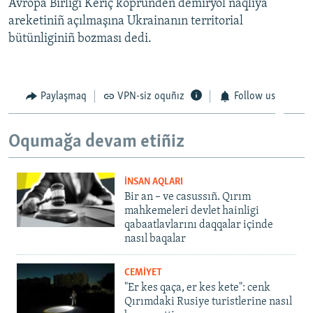
Avropa Birligi Keriç köpründen demiryol naqliya
areketiniñ açılmaşına Ukrainanın territorial
bütünliginiñ bozması dedi.
Paylaşmaq
VPN-siz oquñız
Follow us
Oqumağa devam etiñiz
İNSAN AQLARI
Bir an – ve casussıñ. Qırım
mahkemeleri devlet hainligi
qabaatlavlarını daqqalar içinde
nasıl baqalar
CEMİYET
"Er kes qaça, er kes kete": cenk
Qırımdaki Rusiye turistlerine nasıl