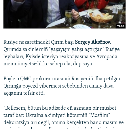
Русский
Українською
QOŞULIÑIZ!
Rusiye nezaretindeki Qırım başı
Sergey Aksönov,
Qırımda sakinlerniñ "yaşayışnı yahşılaştırğan" Rusiye
leyhaları, Kyivde isteriya reaktsiyasına ve Avropada
RFE/RS bütün saytları
memnüniyetsizlikke sebep ola, dep saya.
Böyle o QMC prokuraturasınıñ Rusiyeniñ ilhaq etilgen
Qırımğa poyezd yibermesi sebebinden cinaiy dava
açqanını tefsir etti.
"Bellesem, bütün bu adisede eñ azından bir müsbet
taraf bar: Ukraina akimiyeti köpürniñ "Mosfilm"
dekoratsiyaları degil, amma kerçekten bar olmasını ve