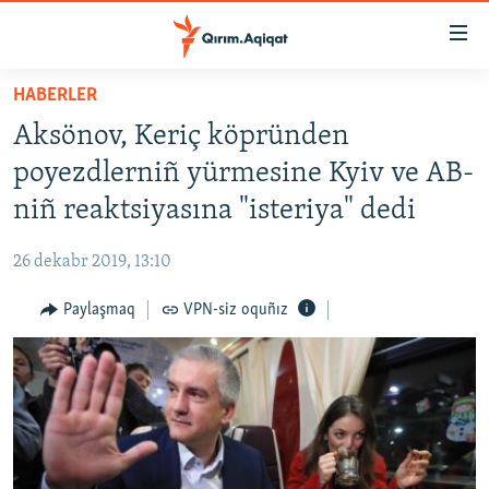
Link
açıqlığı
Esas
HABERLER
mündericege
HABERLER
Aksönov, Keriç köpründen
qaytmaq
SİYASET
Baş
poyezdlerniñ yürmesine Kyiv ve AB-
İQTİSADİYAT
navigatsiyağa
niñ reaktsiyasına "isteriya" dedi
qaytmaq
CEMİYET
Qıdıruvğa
26 dekabr 2019, 13:10
MEDENİYET
qaytmaq
Paylaşmaq
VPN-siz oquñız
İNSAN AQLARI
VİDEO
SÜRET
BLOGLAR
FİKİR