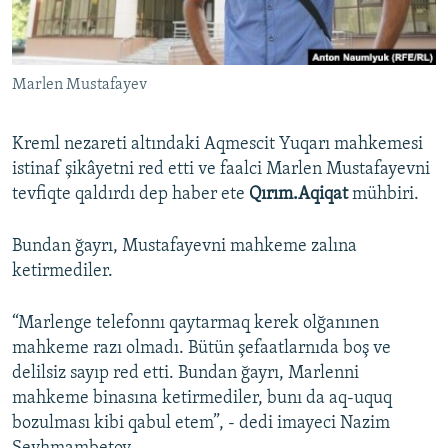
Русский
Українською
Marlen Mustafayev
QOŞULIÑIZ!
Kreml nezareti altındaki Aqmescit Yuqarı mahkemesi
istinaf şikâyetni red etti ve faalci Marlen Mustafayevni
tevfiqte qaldırdı dep haber ete
Qırım.Aqiqat
mühbiri.
RFE/RS bütün saytları
Bundan ğayrı, Mustafayevni mahkeme zalına
ketirmediler.
“Marlenge telefonnı qaytarmaq kerek olğanınen
mahkeme razı olmadı. Bütün şefaatlarnıda boş ve
delilsiz sayıp red etti. Bundan ğayrı, Marlenni
mahkeme binasına ketirmediler, bunı da aq-uquq
bozulması kibi qabul etem”, - dedi imayeci Nazim