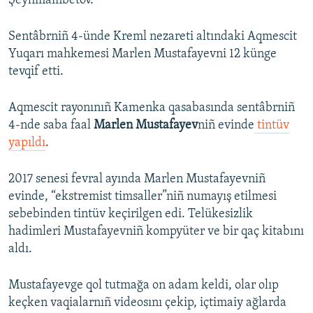
Şeyhmambetov.
Sentâbrniñ 4-ünde Kreml nezareti altındaki Aqmescit
Yuqarı mahkemesi Marlen Mustafayevni 12 künge
tevqif etti.
Aqmescit rayonınıñ Kamenka qasabasında sentâbrniñ
4-nde saba faal
Marlen Mustafayev
niñ evinde
tintüv
yapıldı
.
2017 senesi fevral ayında Marlen Mustafayevniñ
evinde, “ekstremist timsaller”niñ numayış etilmesi
sebebinden tintüv keçirilgen edi. Telükesizlik
hadimleri Mustafayevniñ kompyüter ve bir qaç kitabını
aldı.
Mustafayevge qol tutmağa on adam keldi, olar olıp
keçken vaqialarnıñ videosını çekip, içtimaiy ağlarda