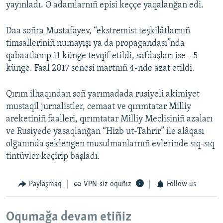
yayınladı. O adamlarnıñ episi keççe yaqalanğan edi.
Daa soñra Mustafayev, “ekstremist teşkilâtlarnıñ
timsalleriniñ numayışı ya da propagandası”nda
qabaatlanıp 11 künge tevqif etildi, safdaşları ise - 5
künge. Faal 2017 senesi martnıñ 4-nde azat etildi.
Qırım ilhaqından soñ yarımadada rusiyeli akimiyet
mustaqil jurnalistler, cemaat ve qırımtatar Milliy
areketiniñ faalleri, qırımtatar Milliy Meclisiniñ azaları
ve Rusiyede yasaqlanğan “Hizb ut-Tahrir” ile alâqası
olğanında şeklengen musulmanlarnıñ evlerinde sıq-sıq
tintüvler keçirip başladı.
Paylaşmaq
VPN-siz oquñız
Follow us
Oqumağa devam etiñiz