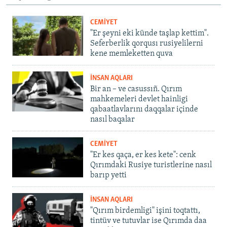
CEMİYET
"Er şeyni eki künde taşlap kettim".
Seferberlik qorqusı rusiyelilerni
kene memleketten quva
İNSAN AQLARI
Bir an – ve casussıñ. Qırım
mahkemeleri devlet hainligi
qabaatlavlarını daqqalar içinde
nasıl baqalar
CEMİYET
"Er kes qaça, er kes kete": cenk
Qırımdaki Rusiye turistlerine nasıl
barıp yetti
İNSAN AQLARI
"Qırım birdemligi" işini toqtattı,
tintüv ve tutuvlar ise Qırımda daa