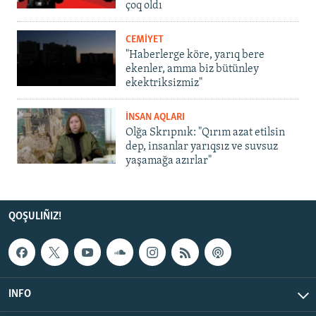
çoq oldı
CEMİYET
"Haberlerge köre, yarıq bere
ekenler, amma biz bütünley
ekektriksizmiz"
İNSAN AQLARI
Olğa Skrıpnık: "Qırım azat etilsin
dep, insanlar yarıqsız ve suvsuz
yaşamağa azırlar"
QOŞULIÑIZ!
INFO