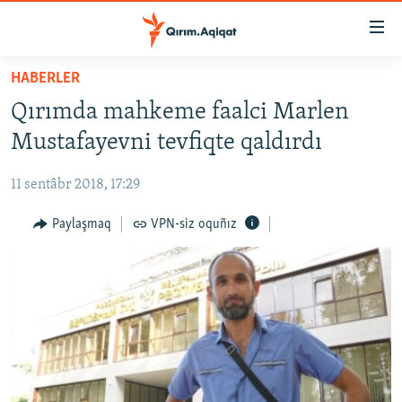
Link
açıqlığı
Esas
HABERLER
mündericege
HABERLER
Qırımda mahkeme faalci Marlen
qaytmaq
SİYASET
Baş
Mustafayevni tevfiqte qaldırdı
İQTİSADİYAT
navigatsiyağa
qaytmaq
11 sentâbr 2018, 17:29
CEMİYET
Qıdıruvğa
MEDENİYET
Paylaşmaq
VPN-siz oquñız
qaytmaq
İNSAN AQLARI
VİDEO
SÜRET
BLOGLAR
FİKİR