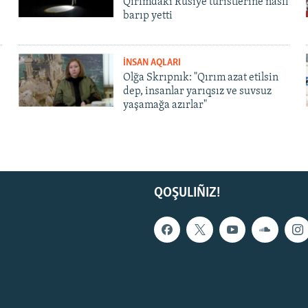
Qırımdaki Rusiye turistlerine nasıl
barıp yetti
İNSAN AQLARI
Olğa Skrıpnık: "Qırım azat etilsin
dep, insanlar yarıqsız ve suvsuz
yaşamağa azırlar"
QOŞULIÑIZ!