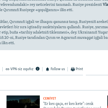
«referendumdaki» rey neticelerini tanımadı. Rusiye prezidenti
Vla
e Qırımnıñ Rusiyege «qoşulğanını» ilân etti.
âtlar, Qırımnıñ işğali ve ilhaqını qanunsız tanıp, Rusiyeniñ areket
devletleri bir sıra iqtisadiy sanktsiyalarnı qullandı. Rusiye, yarıma
r etip, buña «tarihiy adaletniñ tiklenmesi», dey. Ukrainanıñ Yuqar
niñ 20-ni, Rusiye tarafından Qırım ve Aqyarnıñ muvaqqat işğali b
ilân etti.
VPN-siz oquñız
Follow us
Print
CEMİYET
"Er kes qaça, er kes kete": cenk