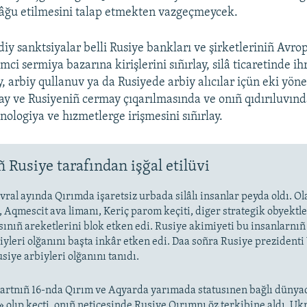
 lâğu etilmesini talap etmekten vazgeçmeycek.
diy sanktsiyalar belli Rusiye bankları ve şirketleriniñ Avro
emci sermiya bazarına kirişlerini sıñırlay, silâ ticaretinde ih
, arbiy qullanuv ya da Rusiyede arbiy alıcılar içün eki yöne
lay ve Rusiyeniñ cermay çıqarılmasında ve onıñ qıdırıluvınd
nologiya ve hızmetlerge irişmesini sıñırlay.
 Rusiye tarafından işğal etilüvi
vral ayında Qırımda işaretsiz urbada silâlı insanlar peyda oldı. O
 Aqmescit ava limanı, Keriç parom keçiti, diger strategik obyektler
ınıñ areketlerini blok etken edi. Rusiye akimiyeti bu insanlarnıñ
iyleri olğanını başta inkâr etken edi. Daa soñra Rusiye prezidenti
siye arbiyleri olğanını tanıdı.
artnıñ 16-nda Qırım ve Aqyarda yarımada statusınen bağlı dünya
olıp keçti, onıñ neticesinde Rusiye Qırımnı öz terkibine aldı. Uk