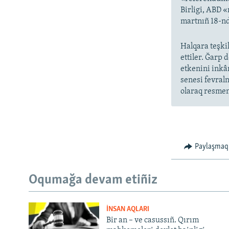
Birligi, ABD 
martnıñ 18-nd
Halqara teşkil
ettiler. Ğarp 
etkenini inkâ
senesi fevral
olaraq resmen 
Paylaşmaq
Oqumağa devam etiñiz
İNSAN AQLARI
Bir an – ve casussıñ. Qırım