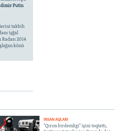
dimir Putin
lerini takbih
danı işğal
ı Radası 2014
aşlağan künü
İNSAN AQLARI
"Qırım birdemligi" işini toqtattı,