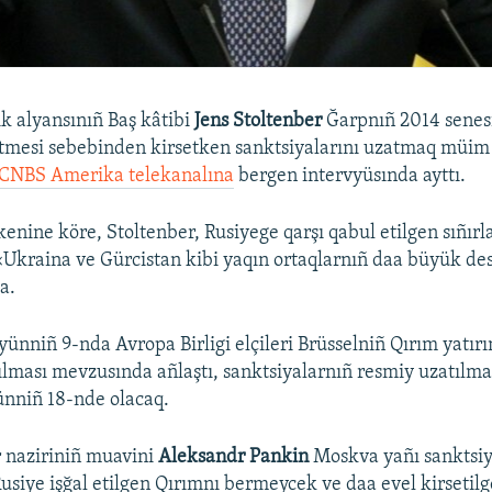
ik alyansınıñ Baş kâtibi
Jens Stoltenber
Ğarpnıñ 2014 senes
etmesi sebebinden kirsetken sanktsiyalarını uzatmaq müim 
CNBS Amerika telekanalına
bergen intervyüsında ayttı.
kenine köre, Stoltenber, Rusiyege qarşı qabul etilgen sıñırl
Ukraina ve Gürcistan kibi yaqın ortaqlarnıñ daa büyük de
a.
yünniñ 9-nda Avropa Birligi elçileri Brüsselniñ Qırım yatırı
ılması mevzusında añlaştı, sanktsiyalarnıñ resmiy uzatılma
ünniñ 18-nde olacaq.
er naziriniñ muavini
Aleksandr Pankin
Moskva yañı sanktsiy
Rusiye işğal etilgen Qırımnı bermeycek ve daa evel kirsetil