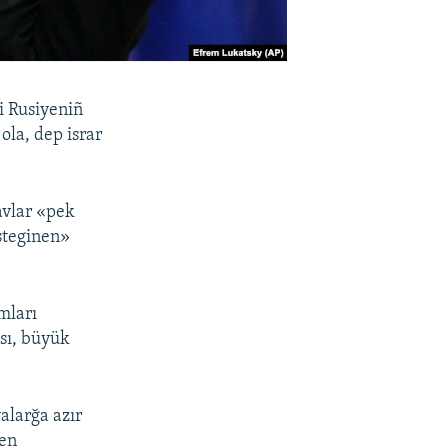
i Rusiyeniñ
ola, dep israr
avlar «pek
steginen»
mları
sı, büyük
alarğa azır
gen