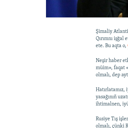
Şimaliy Atlant
Qırımnı işğal 
ete. Bu aqta o,
Neşir haber et
müim», faqat «
olmalı, dep ayt
Hatırlatamız, i
yasağınıñ uzat
ihtimalnen, iy
Rusiye Tış işl
olmalı, çünki 