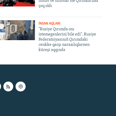
tintüv ve tutuvlar ise Qırımda daa
çoq oldı
İNSAN AQLARI
"Rusiye Qırımda onı
istemegenlerini bile edi". Rusiye
Federatsiyasınıñ Qırımdaki
cenkke qarşı narazılıqlarnen
küreşi aqqında