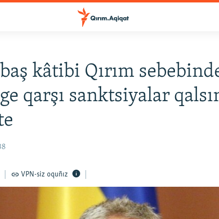
aş kâtibi Qırım sebebind
ge qarşı sanktsiyalar qalsı
te
38
VPN-siz oquñız