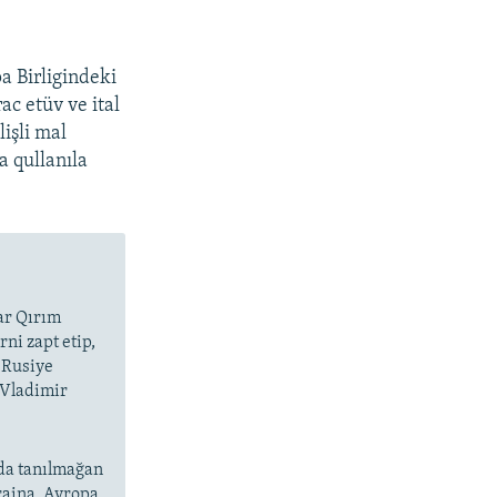
pa Birligindeki
rac etüv ve ital
lişli mal
a qullanıla
lar Qırım
ni zapt etip,
 Rusiye
 Vladimir
da tanılmağan
raina, Avropa