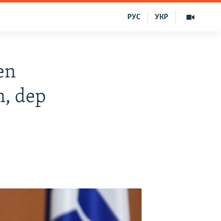
РУС
УКР
en
n, dep