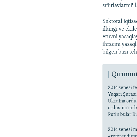
sıñırlavlarnıñ
Sektoral iqtisa
ilkingi ve ekil
etüvni yasaqlay
ihracını yasaq
bilgen bazı teh
Qırımnıñ
2014 senesi fe
Yuqarı Şurası,
Ukraina ordus
ordusınıñ arb
Putin bular Ru
2014 senesi m
«referendum» 