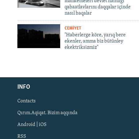
mahkemeleri devlet hainligi
qabaatlavlarını daqqalar içinde
nasıl baqalar
CEMİYET
"Haberlerge köre, yarıq bere
ekenler, amma biz bütünley
ekektriksizmiz"
Русский
INFO
Українською
Contacts
QOŞULIÑIZ!
Qırım.Aqiqat. Bizim aqqında
Android | iOS
RSS