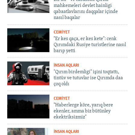
mahkemeleri devlet hainligi
qabaatlavlarını daqqalar içinde
nasıl baqalar
CEMİYET
"Er kes qaça, er kes kete": cenk
Qırımdaki Rusiye turistlerine nasıl
barıp yetti
İNSAN AQLARI
"Qırım birdemligi" işini toqtattı,
tintüv ve tutuvlar ise Qırımda daa
çoq oldı
CEMİYET
"Haberlerge köre, yarıq bere
ekenler, amma biz bütünley
ekektriksizmiz"
İNSAN AQLARI