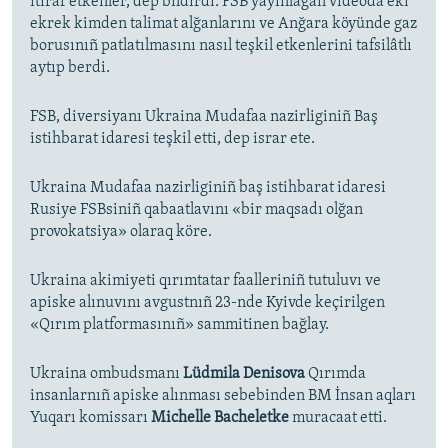
itiraf etkenler, dep bildirdi. FSB yayınlağan videoda eki
ekrek kimden talimat alğanlarını ve Anğara köyünde gaz
borusınıñ patlatılmasını nasıl teşkil etkenlerini tafsilâtlı
aytıp berdi.
FSB, diversiyanı Ukraina Mudafaa nazirliginiñ Baş
istihbarat idaresi teşkil etti, dep israr ete.
Ukraina Mudafaa nazirliginiñ baş istihbarat idaresi
Rusiye FSBsiniñ qabaatlavını «bir maqsadı olğan
provokatsiya» olaraq köre.
Ukraina akimiyeti qırımtatar faalleriniñ tutuluvı ve
apiske alınuvını avgustnıñ 23-nde Kyivde keçirilgen
«Qırım platformasınıñ» sammitinen bağlay.
Ukraina ombudsmanı
Lüdmila Denisova
Qırımda
insanlarnıñ apiske alınması sebebinden BM İnsan aqları
Yuqarı komissarı
Michelle Bacheletke
muracaat etti.