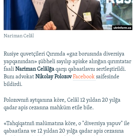
Русский
Українською
Nariman Celâl
QOŞULIÑIZ!
Rusiye quvetçileri Qırımda «gaz borusında diversiya
yapqanından» şübheli sayılıp apiske alınğan qırımtatar
RFE/RS bütün saytları
faali
Nariman Celâlğa
qarşı qabaatlavnı sertleştirildi.
Bunı advokat
Nikolay Polozov
Facebook
saifesinde
bildirdi.
Polozovnıñ aytqanına köre, Celâl 12 yıldan 20 yılğa
qadar apis cezasına mahküm etile bile.
«Tahqiqatnıñ malümatına köre, o "diversiya yapuv" ile
qabaatlana ve 12 yıldan 20 yılğa qadar apis cezasına