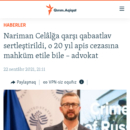
Link
açıqlığı
Esas
HABERLER
mündericege
HABERLER
Nariman Celâlğa qarşı qabaatlav
qaytmaq
SİYASET
Baş
sertleştirildi, o 20 yıl apis cezasına
İQTİSADİYAT
navigatsiyağa
mahküm etile bile – advokat
qaytmaq
CEMİYET
Qıdıruvğa
22 sentâbr 2021, 21:11
MEDENİYET
qaytmaq
Paylaşmaq
VPN-siz oquñız
İNSAN AQLARI
VİDEO
SÜRET
BLOGLAR
FİKİR