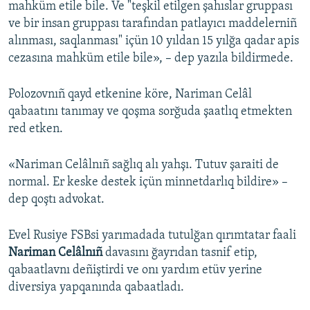
mahküm etile bile. Ve "teşkil etilgen şahıslar gruppası
ve bir insan gruppası tarafından patlayıcı maddelerniñ
alınması, saqlanması" içün 10 yıldan 15 yılğa qadar apis
cezasına mahküm etile bile», – dep yazıla bildirmede.
Polozovnıñ qayd etkenine köre, Nariman Celâl
qabaatını tanımay ve qoşma sorğuda şaatlıq etmekten
red etken.
«Nariman Celâlnıñ sağlıq alı yahşı. Tutuv şaraiti de
normal. Er keske destek içün minnetdarlıq bildire» –
dep qoştı advokat.
Evel Rusiye FSBsi yarımadada tutulğan qırımtatar faali
Nariman Celâlnıñ
davasını ğayrıdan tasnif etip,
qabaatlavnı deñiştirdi ve onı yardım etüv yerine
diversiya yapqanında qabaatladı.