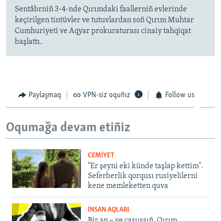
Sentâbrniñ 3-4-nde Qırımdaki faallerniñ evlerinde
keçirilgen tintüvler ve tutuvlardan soñ Qırım Muhtar
Cumhuriyeti ve Aqyar prokuraturası cinaiy tahqiqat
başlattı.
Paylaşmaq
VPN-siz oquñız
Follow us
Oqumağa devam etiñiz
CEMİYET
"Er şeyni eki künde taşlap kettim".
Seferberlik qorqusı rusiyelilerni
kene memleketten quva
İNSAN AQLARI
Bir an – ve casussıñ. Qırım