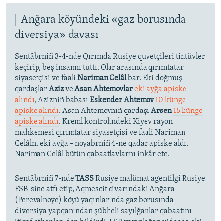
Anğara köyündeki «gaz borusında
diversiya» davası
Sentâbrniñ 3-4-nde Qırımda Rusiye quvetçileri tintüvler
keçirip, beş insannı tuttı. Olar arasında qırımtatar
siyasetçisi ve faali
Nariman Celâl
bar. Eki doğmuş
qardaşlar
Aziz
ve
Asan Ahtemovlar
eki ayğa apiske
alındı
, Azizniñ babası
Eskender Ahtemov
10 künge
apiske alındı
. Asan Ahtemovnıñ qardaşı
Arsen
15 künge
apiske alındı
. Kreml kontrolindeki Kiyev rayon
mahkemesi qırımtatar siyasetçisi ve faali Nariman
Celâlnı eki ayğa – noyabrniñ 4-ne qadar apiske aldı.
Nariman Celâl bütün qabaatlavlarnı inkâr ete.
Sentâbrniñ 7-nde
TASS
Rusiye malümat agentilgi Rusiye
FSB-sine atfı etip, Aqmescit civarındaki Anğara
(Perevalnoye) köyü yaqınlarında gaz borusında
diversiya yapqanından şübheli sayılğanlar qabaatını