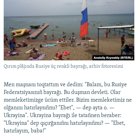
Qırım plâjında Rusiye üç renkli bayrağı, arhiv fotoresimi
Men maşnanı toqtattım ve dedim: "Balam, bu Rusiye
Federatsiyasınıñ bayrağı. Bu duşman devleti. Olar
memleketimizge ücüm ettiler. Bizim memleketimiz ne
olğanını hatırlaysıñmı? "Ebet", — dep ayta o. —
Ukrayina". Ukrayina bayrağı ile tatañnen beraber:
"Ukrayina" dep qıçırğanıñnı hatırlaysıñmı? — "Ebet,
hatırlayım, baba!"