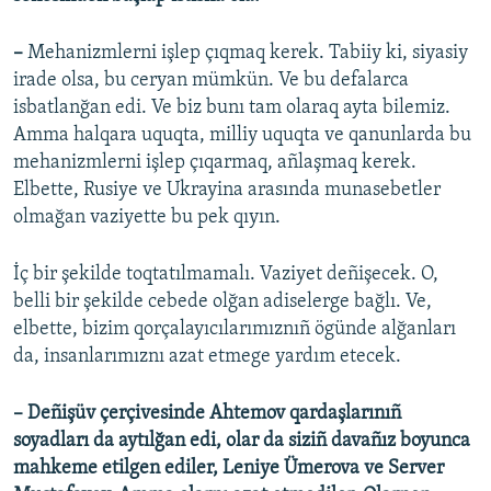
–
Mehanizmlerni işlep çıqmaq kerek. Tabiiy ki, siyasiy
irade olsa, bu ceryan mümkün. Ve bu defalarca
isbatlanğan edi. Ve biz bunı tam olaraq ayta bilemiz.
Amma halqara uquqta, milliy uquqta ve qanunlarda bu
mehanizmlerni işlep çıqarmaq, añlaşmaq kerek.
Elbette, Rusiye ve Ukrayina arasında munasebetler
olmağan vaziyette bu pek qıyın.
İç bir şekilde toqtatılmamalı. Vaziyet deñişecek. O,
belli bir şekilde cebede olğan adiselerge bağlı. Ve,
elbette, bizim qorçalayıcılarımıznıñ ögünde alğanları
da, insanlarımıznı azat etmege yardım etecek.
– Deñişüv çerçivesinde Ahtemov qardaşlarınıñ
soyadları da aytılğan edi, olar da siziñ davañız boyunca
mahkeme etilgen ediler, Leniye Ümerova ve Server