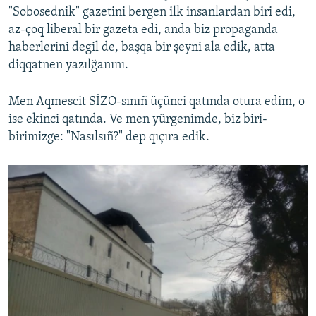
"Sobosednik" gazetini bergen ilk insanlardan biri edi,
az-çoq liberal bir gazeta edi, anda biz propaganda
haberlerini degil de, başqa bir şeyni ala edik, atta
diqqatnen yazılğanını.
Men Aqmescit SİZO-sınıñ üçünci qatında otura edim, o
ise ekinci qatında. Ve men yürgenimde, biz biri-
birimizge: "Nasılsıñ?" dep qıçıra edik.