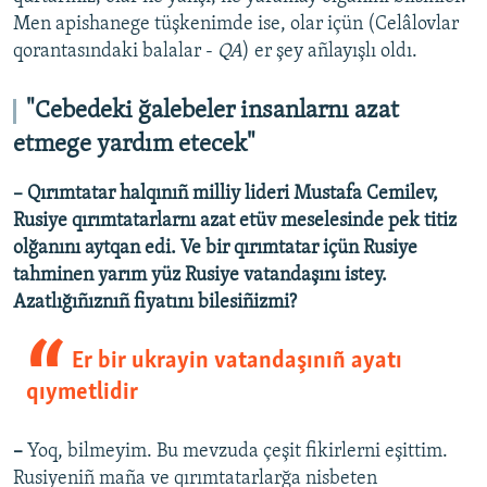
Men apishanege tüşkenimde ise, olar içün (Celâlovlar
qorantasındaki balalar -
QA
) er şey añlayışlı oldı.
"Cebedeki ğalebeler insanlarnı azat
etmege yardım etecek"
– Qırımtatar halqınıñ milliy lideri Mustafa Cemilev,
Rusiye qırımtatarlarnı azat etüv meselesinde pek titiz
olğanını aytqan edi. Ve bir qırımtatar içün Rusiye
tahminen yarım yüz Rusiye vatandaşını istey.
Azatlığıñıznıñ fiyatını bilesiñizmi?
Er bir ukrayin vatandaşınıñ ayatı
qıymetlidir
–
Yoq, bilmeyim. Bu mevzuda çeşit fikirlerni eşittim.
Rusiyeniñ maña ve qırımtatarlarğa nisbeten