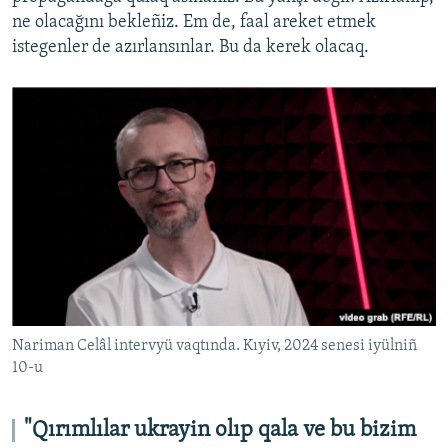
ne olacağını bekleñiz. Em de, faal areket etmek
istegenler de azırlansınlar. Bu da kerek olacaq.
Nariman Celâl intervyü vaqtında. Kıyiv, 2024 senesi iyülniñ
10-u
"Qırımlılar ukrayin olıp qala ve bu bizim