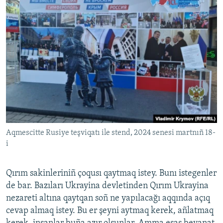
Aqmescitte Rusiye teşviqatı ile stend, 2024 senesi martnıñ 18-
i
Qırım sakinleriniñ çoqusı qaytmaq istey. Bunı istegenler
de bar. Bazıları Ukrayina devletinden Qırım Ukrayina
nezareti altına qaytqan soñ ne yapılacağı aqqında açıq
cevap almaq istey. Bu er şeyni aytmaq kerek, añlatmaq