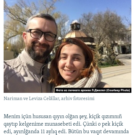
Nariman ve Leviza Celâllar, arhiv fotoresimi
Menim içün hususan qıyın olğan şey, kiçik qızımnıñ
qaytıp kelgenime munasebeti edi. Çünki o pek kiçik
edi, ayırılğanda 11 aylıq edi. Bütün bu vaqıt devamında