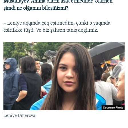
Mustafayev. Amma olarnı azat etmediler. Olarnen
şimdi ne olğanını bilesiñizmi?
– Leniye aqqında çoq eşitmedim, çünki o yaqında
esirlikke tüşti. Ve biz şahsen tanış degilmiz.
Leniye Ümerova