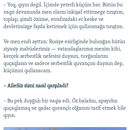
– Yoq, qıyın degil. İçimde yeterli küçüm bar. Bütün bu
vaqıt devamında men olarnı inkişaf ettirmege tırıştım,
toplap, şimdi özüme, etrafımdaki er keske ve
devletimizge fayda ketirmek içün qullanmağa tırıştım.
Ve men endi ayttım: Rusiye esirliginde bulunğan bütün
siyasiy mabüslerimiz — vatandaşlarımız menim kibi,
kerçek serbestlik nefesini duysun, tuvğanlarını
quçaqlasın ve sadece serbestlik quvançını duysun dep,
küçümni qullanacam.
– Aileñiz sizni nasıl qarşıladı?
– Bu pek duyğulı bir vaqia edi. Öz balañnı, apayıñnı
quçaqlamaq ne qadar quvançlı olğanını tarif etmek bile
qıyın.