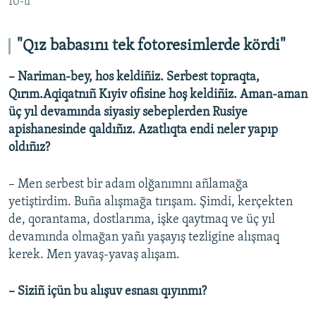
10-u
"Qız babasını tek fotoresimlerde kördi"
– Nariman-bey, hos keldiñiz. Serbest topraqta,
Qırım.Aqiqatnıñ Kıyiv ofisine hoş keldiñiz. Aman-aman
üç yıl devamında siyasiy sebeplerden Rusiye
apishanesinde qaldıñız. Azatlıqta endi neler yapıp
oldıñız?
– Men serbest bir adam olğanımnı añlamağa
yetiştirdim. Buña alışmağa tırışam. Şimdi, kerçekten
de, qorantama, dostlarıma, işke qaytmaq ve üç yıl
devamında olmağan yañı yaşayış tezligine alışmaq
kerek. Men yavaş-yavaş alışam.
– Siziñ içün bu alışuv esnası qıyınmı?