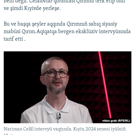
belli degil. Celâlovlar qorantası Qırımnı terk etip oldı
ve şimdi Kıyivde yerleşe.
Bu ve başqa şeyler aqqında Qırımnıñ sabıq siyasiy
mabüsi Qırım.Aqiqatqa bergen eksklüziv intervyüsında
tarif etti .
Nariman Celâl intervyü vaqtında. Kıyiv, 2024 senesi iyülniñ