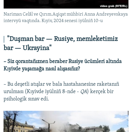
Nariman Celâl ve Qırım.Aqiqat mühbiri Anna Andreyevskaya
intervyü vaqtında. Kıyiv, 2024 senesi iyülniñ 10-u
"Duşman bar — Rusiye, memleketimiz
bar — Ukrayina"
– Siz qorantañıznen beraber Rusiye ücümleri altında
Kıyivde yaşamağa nasıl alışasıñız?
– Bu deşetli atışlar ve bala hastahanesine raketanıñ
urulması (Kıyivde iyülniñ 8-nde -
QA
) kerçek bir
psihologik sınav edi.