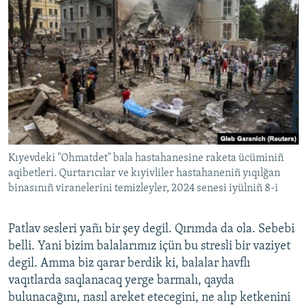
Kıyevdeki "Ohmatdet" bala hastahanesine raketa ücüminiñ
aqibetleri. Qurtarıcılar ve kıyivliler hastahaneniñ yıqılğan
binasınıñ viranelerini temizleyler, 2024 senesi iyülniñ 8-i
Patlav sesleri yañı bir şey degil. Qırımda da ola. Sebebi
belli. Yani bizim balalarımız içün bu stresli bir vaziyet
degil. Amma biz qarar berdik ki, balalar havflı
vaqıtlarda saqlanacaq yerge barmalı, qayda
bulunacağını, nasıl areket etecegini, ne alıp ketkenini