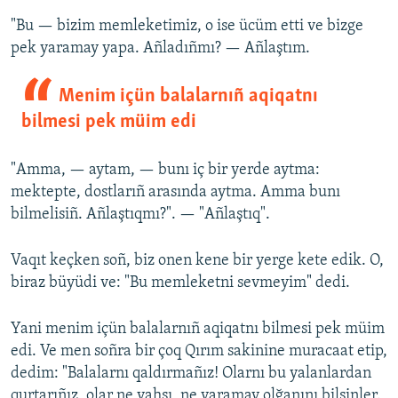
"Bu — bizim memleketimiz, o ise ücüm etti ve bizge
pek yaramay yapa. Añladıñmı? — Añlaştım.
Menim içün balalarnıñ aqiqatnı
bilmesi pek müim edi
"Amma, — aytam, — bunı iç bir yerde aytma:
mektepte, dostlarıñ arasında aytma. Amma bunı
bilmelisiñ. Añlaştıqmı?". — "Añlaştıq".
Vaqıt keçken soñ, biz onen kene bir yerge kete edik. O,
biraz büyüdi ve: "Bu memleketni sevmeyim" dedi.
Yani menim içün balalarnıñ aqiqatnı bilmesi pek müim
edi. Ve men soñra bir çoq Qırım sakinine muracaat etip,
dedim: "Balalarnı qaldırmañız! Olarnı bu yalanlardan
qurtarıñız, olar ne yahşı, ne yaramay olğanını bilsinler.