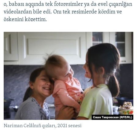
o, babası aqqında tek fotoresimler ya da evel çıqarılğan
videolardan bile edi. Onı tek resimlerde kördim ve
öskenini közettim.
Nariman Celâlnıñ qızları, 2021 senesi