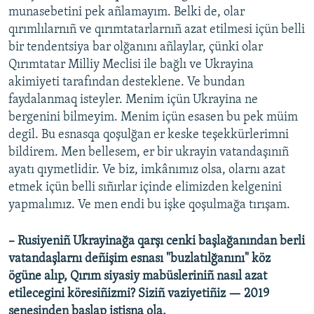
munasebetini pek añlamayım. Belki de, olar
qırımlılarnıñ ve qırımtatarlarnıñ azat etilmesi içün belli
bir tendentsiya bar olğanını añlaylar, çünki olar
Qırımtatar Milliy Meclisi ile bağlı ve Ukrayina
akimiyeti tarafından desteklene. Ve bundan
faydalanmaq isteyler. Menim içün Ukrayina ne
bergenini bilmeyim. Menim içün esasen bu pek müim
degil. Bu esnasqa qoşulğan er keske teşekkürlerimni
bildirem. Men bellesem, er bir ukrayin vatandaşınıñ
ayatı qıymetlidir. Ve biz, imkânımız olsa, olarnı azat
etmek içün belli sıñırlar içinde elimizden kelgenini
yapmalımız. Ve men endi bu işke qoşulmağa tırışam.
– Rusiyeniñ Ukrayinağa qarşı cenki başlağanından berli
vatandaşlarnı deñişim esnası "buzlatılğanını" köz
ögüne alıp, Qırım siyasiy mabüsleriniñ nasıl azat
etilecegini köresiñizmi? Siziñ vaziyetiñiz — 2019
senesinden başlap istisna ola.