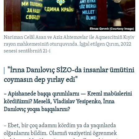
Nariman Celâl Asan ve Aziz Ahtemovlar ile Aqmescitniñ Kıyiv
rayon mahkemesiniñ oturışuvında. İşğal etilgen Qırım, 2022
senesi sentâbrniñ 21-i
"İrına Danılovıç SİZO-da insanlar ümütini
coymasın dep yırlay edi"
– Apishanede başqa qırımlılarnı — Kreml mabüslerini
kördiñizmi? Meselâ, Vladislav Yesipenko, İrına
Danılovıç yoqsa başqalarını?
– Ebet, bir çoq adamnı kördim ya da yaqınlarda
olğanlarını bildim. Olarnıñ vaziyetini ögrenmek