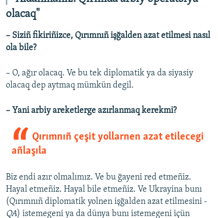
olacaq"
– Siziñ fikiriñizce, Qırımnıñ işğalden azat etilmesi nasıl
ola bile?
– O, ağır olacaq. Ve bu tek diplomatik ya da siyasiy
olacaq dep aytmaq mümkün degil.
– Yani arbiy areketlerge azırlanmaq kerekmi?
Qırımnıñ çeşit yollarnen azat etilecegi
añlaşıla
Biz endi azır olmalımız. Ve bu ğayeni red etmeñiz.
Hayal etmeñiz. Hayal bile etmeñiz. Ve Ukrayina bunı
(Qırımnıñ diplomatik yolnen işğalden azat etilmesini -
QA
) istemegeni ya da dünya bunı istemegeni içün