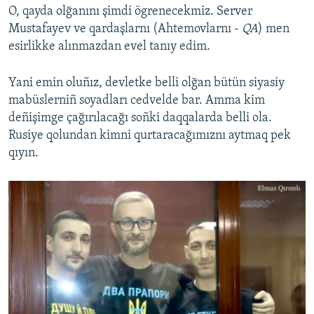
O, qayda olğanını şimdi ögrenecekmiz. Server
Mustafayev ve qardaşlarnı (Ahtemovlarnı -
QA
) men
esirlikke alınmazdan evel tanıy edim.
Yani emin oluñız, devletke belli olğan bütün siyasiy
mabüslerniñ soyadları cedvelde bar. Amma kim
deñişimge çağırılacağı soñki daqqalarda belli ola.
Rusiye qolundan kimni qurtaracağımıznı aytmaq pek
qıyın.