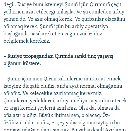
degil. Rusiye bunı istemey! Şunıñ içün Qırımnıñ çeşit
yollarnen azat etilecegi añlaşıla. Ve şu cümleden arbiy
yolnen de. Ve azır olmaq kerek. Ve qurbanlar olacağını
añlamaq kerek. Şunıñ içün bu arbiy operatsiya
başlağanda nasıl areket etecegimizni özüñiz
belgilemek kereksiz.
– Rusiye propagandası Qırımda sanki tınç yaşayış
olğanını köstere.
– Şunıñ içün men Qırım sakinlerine muracaat etmek
isteyim: diqqatlı oluñız, anda ayat normal olmağanını
añlañız. Ve kelecekke azırlanmaq kerekmiz.
Çantalarnı, yedeklerni, arbiy ameliyatta yardım etecek
er angi kerekli şeylerni azırlañız. Olsa da, olmasa da
oña azır oluñız. Büyük ihtimalnen, o olacaq. Öz-
özüñizni aldatmañız, er şey yahşı olğanını aytqan bu
propagandağa qulaq asmañız. Bu yahşı degil! Azırlanıp,