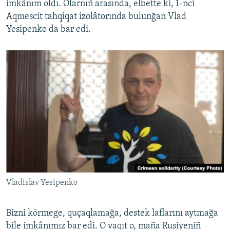
imkânım oldı. Olarnıñ arasında, elbette ki, 1-nci
Aqmescit tahqiqat izolâtorında bulunğan Vlad
Yesipenko da bar edi.
Vladislav Yesipenko
Bizni körmege, quçaqlamağa, destek laflarını aytmağa
bile imkânımız bar edi. O vaqıt o, maña Rusiyeniñ