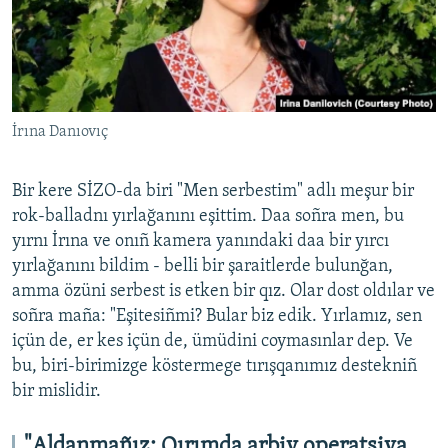
İrına Danıovıç
Bir kere SİZO-da biri "Men serbestim" adlı meşur bir
rok-balladnı yırlağanını eşittim. Daa soñra men, bu
yırnı İrına ve onıñ kamera yanındaki daa bir yırcı
yırlağanını bildim - belli bir şaraitlerde bulunğan,
amma özüni serbest is etken bir qız. Olar dost oldılar ve
soñra maña: "Eşitesiñmi? Bular biz edik. Yırlamız, sen
içün de, er kes içün de, ümüdini coymasınlar dep. Ve
bu, biri-birimizge köstermege tırışqanımız destekniñ
bir mislidir.
"Aldanmañız: Qırımda arbiy operatsiya