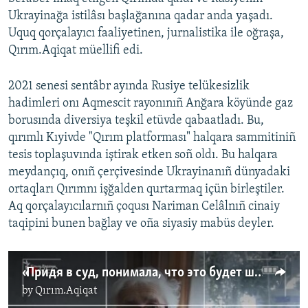
Ukrayinağa istilâsı başlağanına qadar anda yaşadı.
Uquq qorçalayıcı faaliyetinen, jurnalistika ile oğraşa,
Qırım.Aqiqat müellifi edi.
2021 senesi sentâbr ayında Rusiye telükesizlik
hadimleri onı Aqmescit rayonınıñ Anğara köyünde gaz
borusında diversiya teşkil etüvde qabaatladı. Bu,
qırımlı Kıyivde "Qırım platforması" halqara sammitiniñ
tesis toplaşuvında iştirak etken soñ oldı. Bu halqara
meydançıq, onıñ çerçivesinde Ukrayinanıñ dünyadaki
ortaqları Qırımnı işğalden qurtarmaq içün birleştiler.
Aq qorçalayıcılarnıñ çoqusı Nariman Celâlnıñ cinaiy
taqipini bunen bağlay ve oña siyasiy mabüs deyler.
«Придя в суд, понимала, что это будет шоу и цирк». Левиза Джелялова – об аресте своего мужа Наримана (видео)
by
Qırım.Aqiqat