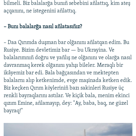
bilmeli. Biz balalarğa bunıñ sebebini añlattıq, kim ateş
açqanını, ne istegenini añlattıq.
– Bunı balalarğa nasıl añlatasıñız?
– Daa Qırımda duşman bar olğanını añlatqan edim. Bu
Rusiye. Bizim devletimiz bar — bu Ukrayina. Ve
balalarımnıñ doğru ve yañlış ne olğanını ve olarğa nasıl
davranmaq kerek olğanını yahşı bileler. Meraqlı bir
ikâyemiz bar edi. Bala bağçasından ve mektepten
balalarnı alıp ketkenimde, evge maşinada ketken edik.
Biz keçken Qırım köyleriniñ bazı sakinleri Rusiye üç
renkli bayraqlarını astılar. Ve kiçik bala, menim ekinci
qızım Emine, añlamayıp, dey: "Ay, baba, baq, ne güzel
bayraq!"