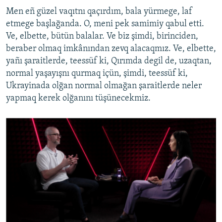
Men eñ güzel vaqıtnı qaçırdım, bala yürmege, laf
etmege başlağanda. O, meni pek samimiy qabul etti.
Ve, elbette, bütün balalar. Ve biz şimdi, birinciden,
beraber olmaq imkânından zevq alacaqmız. Ve, elbette,
yañı şaraitlerde, teessüf ki, Qırımda degil de, uzaqtan,
normal yaşayışnı qurmaq içün, şimdi, teessüf ki,
Ukrayinada olğan normal olmağan şaraitlerde neler
yapmaq kerek olğanını tüşünecekmiz.