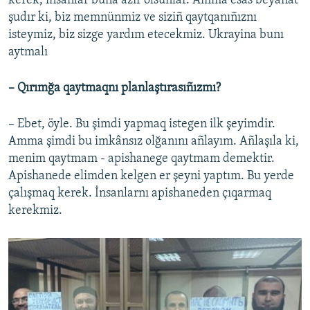
kerek, insanlar buña azır olsunlar. Amma esas beyanat
şudır ki, biz memnünmiz ve siziñ qaytqanıñıznı
isteymiz, biz sizge yardım etecekmiz. Ukrayina bunı
aytmalı
– Qırımğa qaytmaqnı planlaştırasıñızmı?
– Ebet, öyle. Bu şimdi yapmaq istegen ilk şeyimdir.
Amma şimdi bu imkânsız olğanını añlayım. Añlaşıla ki,
menim qaytmam - apishanege qaytmam demektir.
Apishanede elimden kelgen er şeyni yaptım. Bu yerde
çalışmaq kerek. İnsanlarnı apishaneden çıqarmaq
kerekmiz.