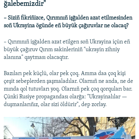
ğalebemizdir"
– Siziñ fikriñizce, Qırımnıñ işğalden azat etilmesinden
soñ Ukrayina ögünde eñ büyük çağıruvlar ne olacaq?
– Qırımnıñ işğalden azat etilgen soñ Ukrayina içün eñ
büyük çağıruv Qırım sakinleriniñ "ukrayin zihniy
alanına" qaytması olacaqtır.
Bazıları pek küçlü, olar pek çoq. Amma daa çoq kişi
çeşit sebeplerden şaşmaladılar. Olarnıñ ne anda, ne de
mında qol tutuvları yoq. Olarnıñ pek çoq qorquları bar.
Çünki Rusiye propagandası olarğa: "Ukrayinalılar —
duşmanlarıñız, olar sizi öldürir", dep zorlay.