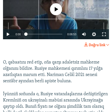
No media source currently available
0:00
0:08:53
Doğru link
O, qabaatını red etip, oña qarşı adaletsiz mahkeme
olğanını bildire. Rusiye mahkemesi qırımlını 17 yılğa
azatlıqtan marum etti. Nariman Celâl 2021 senesi
sentâbr ayından berli apiste buluna.
İyünniñ soñunda o, Rusiye vatandaşlarına deñiştirilgen
Kremlniñ on ukrayinalı mabüsi arasında Ukrayinağa
qaytıp oldı. Bunıñ fiyatı ne olğanı şimdilik tam olaraq