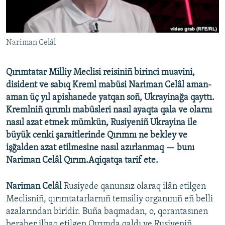
Русский
Українською
Nariman Celâl
QOŞULIÑIZ!
Qırımtatar Milliy Meclisi reisiniñ birinci muavini,
disident ve sabıq Kreml mabüsi Nariman Celâl aman-
aman üç yıl apishanede yatqan soñ, Ukrayinağa qayttı.
RFE/RS bütün saytları
Kremlniñ qırımlı mabüsleri nasıl ayaqta qala ve olarnı
nasıl azat etmek mümkün, Rusiyeniñ Ukrayina ile
büyük cenki şaraitlerinde Qırımnı ne bekley ve
işğalden azat etilmesine nasıl azırlanmaq — bunı
Nariman Celâl Qırım.Aqiqatqa tarif ete.
Nariman Celâl
Rusiyede qanunsız olaraq ilân etilgen
Meclisniñ, qırımtatarlarnıñ temsiliy organınıñ eñ belli
azalarından biridir. Buña baqmadan, o, qorantasınen
beraber ilhaq etilgen Qırımda qaldı ve Rusiyeniñ