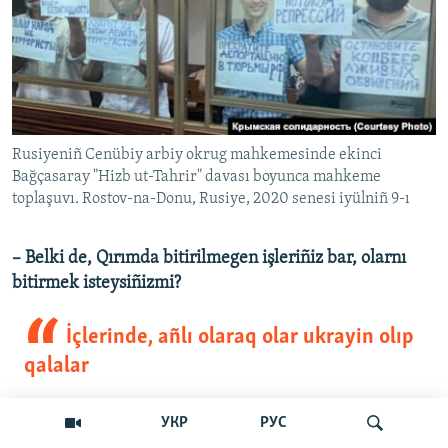
Rusiyeniñ Cenübiy arbiy okrug mahkemesinde ekinci
Bağçasaray "Hizb ut-Tahrir" davası boyunca mahkeme
toplaşuvı. Rostov-na-Donu, Rusiye, 2020 senesi iyülniñ 9-ı
– Belki de, Qırımda bitirilmegen işleriñiz bar, olarnı
bitirmek isteysiñizmi?
İçlerinde, añlı olaraq olar ukrayin olıp
qalalar
– Elbette bar. Men bütün vaqtımnı, esas işlerden ğayrı,
УКР
РУС
insanlarnıñ öz añlarını, öz kimliklerini saqlap