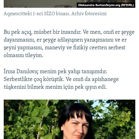
Aqmescitteki 1-nci SİZO binası. Arhiv fotoresimi
Bu pek açıq, müsbet bir insandır. Ve men, onıñ er şeyge
dayanmasını, er şeyge añlayışnen yanaşmasını ve er
şeyni yapmasını, maneviy ve fizikiy ceetten serbest
olmasını tileyim.
İrına Danılovıç menim pek yahşı tanışımdır.
Serbestlikte çoq körüştik. Ve onıñ da apishanege
tüşkenini bilmek menim içün pek qıyın edi.