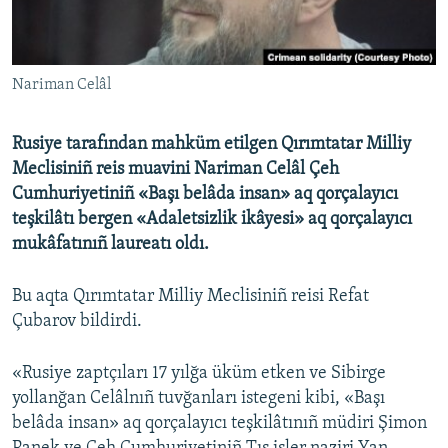
Русский
Українською
Nariman Celâl
QOŞULIÑIZ!
Rusiye tarafından mahküm etilgen Qırımtatar Milliy
Meclisiniñ reis muavini Nariman Celâl Çeh
Cumhuriyetiniñ «Başı belâda insan» aq qorçalayıcı
RFE/RS bütün saytları
teşkilâtı bergen «Adaletsizlik ikâyesi» aq qorçalayıcı
mukâfatınıñ laureatı oldı.
Bu aqta Qırımtatar Milliy Meclisiniñ reisi Refat
Çubarov bildirdi.
«Rusiye zaptçıları 17 yılğa üküm etken ve Sibirge
yollanğan Celâlnıñ tuvğanları istegeni kibi, «Başı
belâda insan» aq qorçalayıcı teşkilâtınıñ müdiri Şimon