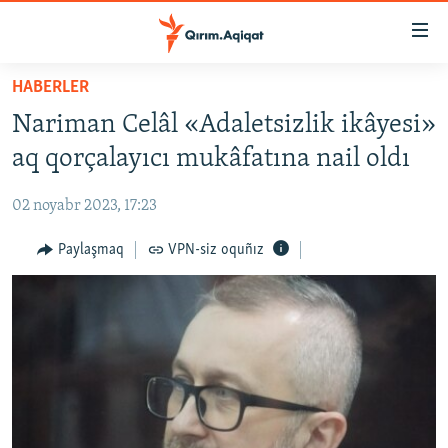
Link
açıqlığı
Esas
HABERLER
mündericege
HABERLER
Nariman Celâl «Adaletsizlik ikâyesi»
qaytmaq
SİYASET
Baş
aq qorçalayıcı mukâfatına nail oldı
İQTİSADİYAT
navigatsiyağa
qaytmaq
02 noyabr 2023, 17:23
CEMİYET
Qıdıruvğa
MEDENİYET
Paylaşmaq
VPN-siz oquñız
qaytmaq
İNSAN AQLARI
VİDEO
SÜRET
BLOGLAR
FİKİR