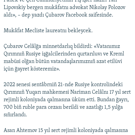
Panek ve Çeh Cumhuriyetiniñ Tış işler naziri Yan
Lipovskiy bergen mukâfatnı advokat Nikolay Polozov
aldı», – dep yazdı Çubarov Facebook saifesinde.
Mukâfat Mecliste laureatnı bekleycek.
Çubarov Celâlğa minnetdarlıq bildirdi: «Vatanımız
Qırımnıñ Rusiye işğalcilerinden qurtarıluvı ve Kreml
mabüsi olğan bütün vatandaşlarımıznıñ azat etilüvi
içün ğayret kösteremiz».
2022 senesi sentâbrniñ 21-nde Rusiye kontrolindeki
Qırımnıñ Yuqarı mahkemesi Nariman Celâlnı 17 yıl sert
rejimli koloniyada qalmasına üküm etti. Bundan ğayrı,
700 biñ ruble para cezası berildi ve azatlığı 1,5 yılğa
sıñırlandı.
Asan Ahtemov 15 yıl sert rejimli koloniyada qalmasına