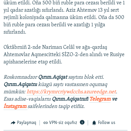
üküm etildi. Oña 500 biñ ruble para cezası berildi ve 1
yıl qadar azatlığı sıñırlandı. Aziz Ahtemov 13 yıl sert
rejimli koloniyada qalmasına üküm etildi. Oña da 500
biñ ruble para cezası berildi ve azatlığı 1 yılğa
sıñırlandı.
Oktâbrniñ 2-nde Nariman Celâl ve ağa-qardaş
Ahtemovlar Aqmescitteki SİZO-2-den alındı ve Rusiye
apishanelerine etap etildi.
Roskomnadzor
Qırım.Aqiqat
saytını blok etti.
Qırım.Aqiqatnı
küzgü saytı vastasınen oqumaq
mümkün:
https://krymrcriywdcchs.azureedge.net
.
Esas adise-vaqialarnı
Qırım.Aqiqatnıñ
Telegram
ve
İnstagram
saifelerinden taqip etiñiz.
Paylaşmaq
VPN-siz oquñız
Follow us