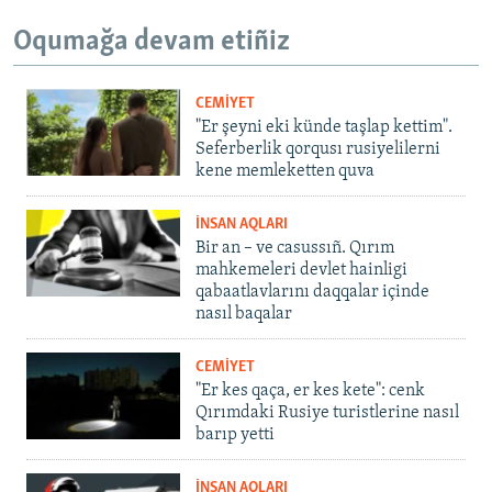
Oqumağa devam etiñiz
CEMİYET
"Er şeyni eki künde taşlap kettim".
Seferberlik qorqusı rusiyelilerni
kene memleketten quva
İNSAN AQLARI
Bir an – ve casussıñ. Qırım
mahkemeleri devlet hainligi
qabaatlavlarını daqqalar içinde
nasıl baqalar
CEMİYET
"Er kes qaça, er kes kete": cenk
Qırımdaki Rusiye turistlerine nasıl
barıp yetti
İNSAN AQLARI