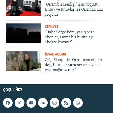
"Qırım birdemligi" işini toqtattı,
tintüv ve tutuvlar ise Qırımda daa
çoq oldı
CEMİYET
"Haberlerge köre, yarıq bere
ekenler, amma biz bütünley
ekektriksizmiz"
İNSAN AQLARI
Olğa Skrıpnık: "Qırım azat etilsin
dep, insanlar yarıqsız ve suvsuz
yaşamağa azırlar"
QOŞULIÑIZ!