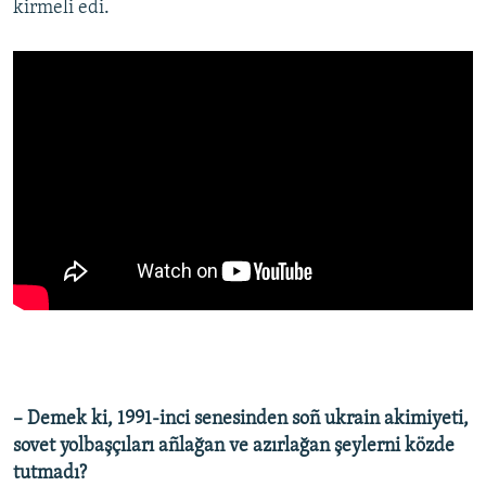
kirmeli edi.
–
Demek ki, 1991-inci senesinden soñ ukrain akimiyeti,
sovet yolbaşçıları añlağan ve azırlağan şeylerni közde
tutmadı?