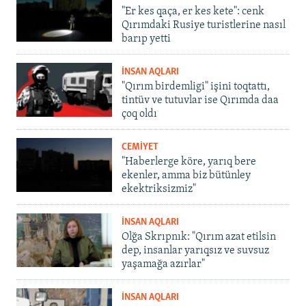
"Er kes qaça, er kes kete": cenk
Qırımdaki Rusiye turistlerine nasıl
barıp yetti
İNSAN AQLARI
"Qırım birdemligi" işini toqtattı,
tintüv ve tutuvlar ise Qırımda daa
çoq oldı
CEMİYET
"Haberlerge köre, yarıq bere
ekenler, amma biz bütünley
ekektriksizmiz"
İNSAN AQLARI
Olğa Skrıpnık: "Qırım azat etilsin
dep, insanlar yarıqsız ve suvsuz
yaşamağa azırlar"
İNSAN AQLARI