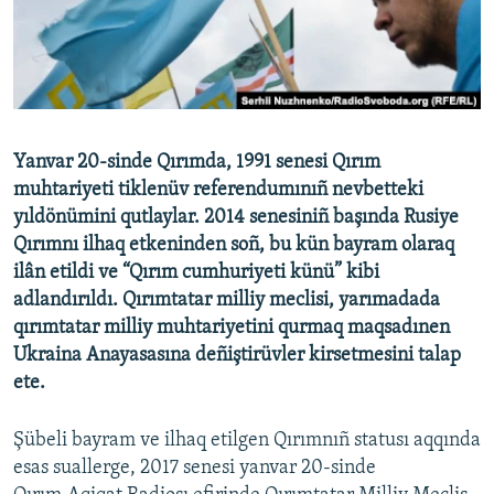
Русский
Українською
QOŞULIÑIZ!
Yanvar 20-sinde Qırımda, 1991 senesi Qırım
muhtariyeti tiklenüv referendumınıñ nevbetteki
yıldönümini qutlaylar. 2014 senesiniñ başında Rusiye
RFE/RS bütün saytları
Qırımnı ilhaq etkeninden soñ, bu kün bayram olaraq
ilân etildi ve “Qırım cumhuriyeti künü” kibi
adlandırıldı. Qırımtatar milliy meclisi, yarımadada
qırımtatar milliy muhtariyetini qurmaq maqsadınen
Ukraina Anayasasına deñiştirüvler kirsetmesini talap
ete.
Şübeli bayram ve ilhaq etilgen Qırımnıñ statusı aqqında
esas suallerge, 2017 senesi yanvar 20-sinde