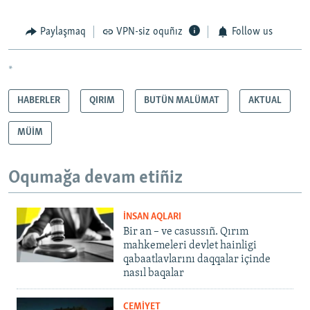
Paylaşmaq
VPN-siz oquñız
Follow us
*
HABERLER
QIRIM
BUTÜN MALÜMAT
AKTUAL
MÜİM
Oqumağa devam etiñiz
İNSAN AQLARI
Bir an – ve casussıñ. Qırım
mahkemeleri devlet hainligi
qabaatlavlarını daqqalar içinde
nasıl baqalar
CEMİYET