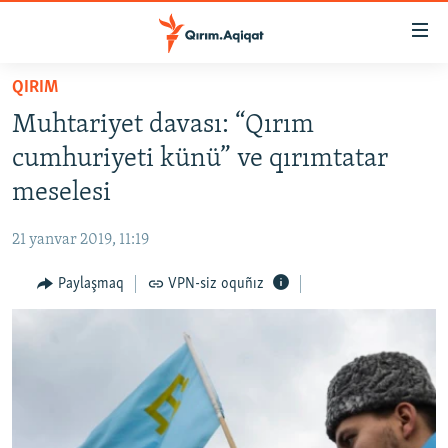
Link
açıqlığı
Esas
QIRIM
mündericege
HABERLER
Muhtariyet davası: “Qırım
qaytmaq
SİYASET
Baş
cumhuriyeti künü” ve qırımtatar
İQTİSADİYAT
navigatsiyağa
meselesi
qaytmaq
CEMİYET
Qıdıruvğa
21 yanvar 2019, 11:19
MEDENİYET
qaytmaq
Paylaşmaq
VPN-siz oquñız
İNSAN AQLARI
VİDEO
SÜRET
BLOGLAR
FİKİR