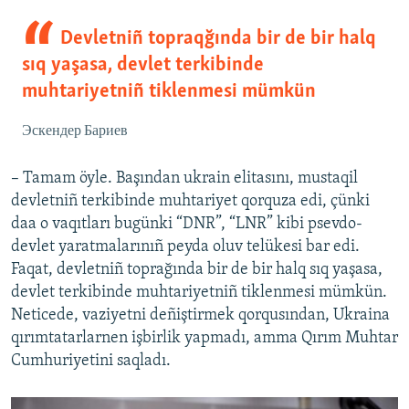
Devletniñ topraqğında bir de bir halq
sıq yaşasa, devlet terkibinde
muhtariyetniñ tiklenmesi mümkün
Эскендер Бариев
– Tamam öyle. Başından ukrain elitasını, mustaqil
devletniñ terkibinde muhtariyet qorquza edi, çünki
daa o vaqıtları bugünki “DNR”, “LNR” kibi psevdo-
devlet yaratmalarınıñ peyda oluv telükesi bar edi.
Faqat, devletniñ toprağında bir de bir halq sıq yaşasa,
devlet terkibinde muhtariyetniñ tiklenmesi mümkün.
Neticede, vaziyetni deñiştirmek qorqusından, Ukraina
qırımtatarlarnen işbirlik yapmadı, amma Qırım Muhtar
Cumhuriyetini saqladı.