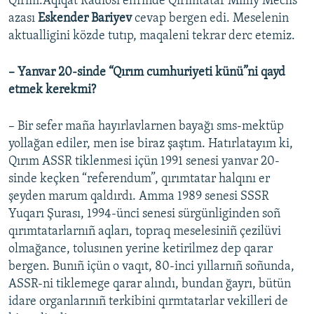
Qırım.Aqiqat Radiosı efirinde Qırımtatar Milliy Meclis
azası
Eskender Bariyev
cevap bergen edi. Meselenin
aktualligini közde tutıp, maqaleni tekrar derc etemiz.
–
Yanvar 20-sinde “Qırım cumhuriyeti künü”ni qayd
etmek kerekmi?
– Bir sefer maña hayırlavlarnen bayağı sms-mektüp
yollağan ediler, men ise biraz şaştım. Hatırlatayım ki,
Qırım ASSR tiklenmesi içün 1991 senesi yanvar 20-
sinde keçken “referendum”, qırımtatar halqını er
şeyden marum qaldırdı. Amma 1989 senesi SSSR
Yuqarı Şurası, 1994-ünci senesi sürgünliginden soñ
qırımtatarlarnıñ aqları, topraq meselesiniñ çezilüvi
olmağance, tolusınen yerine ketirilmez dep qarar
bergen. Bunıñ içün o vaqıt, 80-inci yıllarnıñ soñunda,
ASSR-ni tiklemege qarar alındı, bundan ğayrı, bütün
idare organlarınıñ terkibini qırmtatarlar vekilleri de