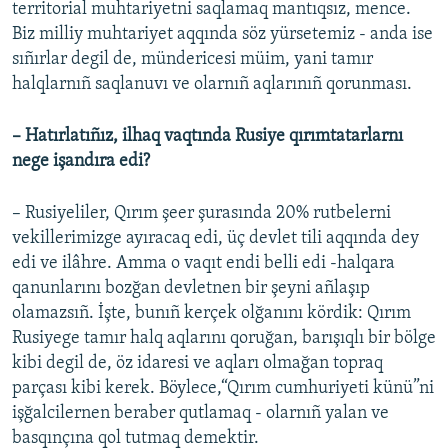
territorial muhtariyetni saqlamaq mantıqsız, mence.
Biz milliy muhtariyet aqqında söz yürsetemiz - anda ise
sıñırlar degil de, mündericesi müim, yani tamır
halqlarnıñ saqlanuvı ve olarnıñ aqlarınıñ qorunması.
–
Hatırlatıñız, ilhaq vaqtında Rusiye qırımtatarlarnı
nege işandıra edi?
– Rusiyeliler, Qırım şeer şurasında 20% rutbelerni
vekillerimizge ayıracaq edi, üç devlet tili aqqında dey
edi ve ilâhre. Amma o vaqıt endi belli edi -halqara
qanunlarını bozğan devletnen bir şeyni añlaşıp
olamazsıñ. İşte, bunıñ kerçek olğanını kördik: Qırım
Rusiyege tamır halq aqlarını qoruğan, barışıqlı bir bölge
kibi degil de, öz idaresi ve aqları olmağan topraq
parçası kibi kerek. Böylece,“Qırım cumhuriyeti künü”ni
işğalcilernen beraber qutlamaq - olarnıñ yalan ve
basqınçına qol tutmaq demektir.