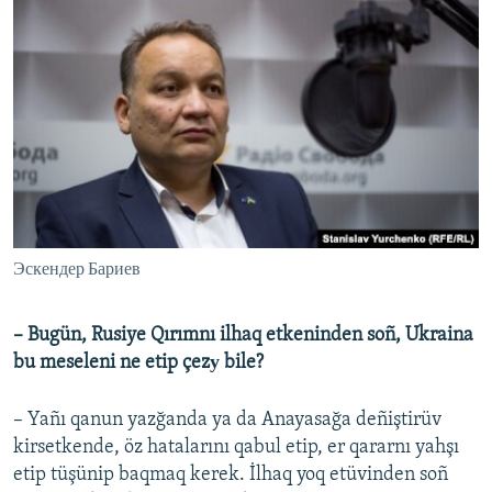
Эскендер Бариев
–
Bugün, Rusiye Qırımnı ilhaq etkeninden soñ, Ukraina
bu meseleni ne etip çezу bile?
– Yañı qanun yazğanda ya da Anayasağa deñiştirüv
kirsetkende, öz hatalarını qabul etip, er qararnı yahşı
etip tüşünip baqmaq kerek. İlhaq yoq etüvinden soñ