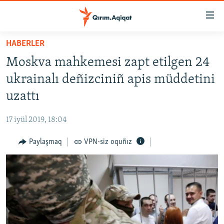
Link
açıqlığı
Esas
HABERLER
mündericege
HABERLER
Moskva mahkemesi zapt etilgen 24
qaytmaq
SİYASET
Baş
ukrainalı deñizciniñ apis müddetini
İQTİSADİYAT
navigatsiyağa
uzattı
qaytmaq
CEMİYET
Qıdıruvğa
17 iyül 2019, 18:04
MEDENİYET
qaytmaq
Paylaşmaq
VPN-siz oquñız
İNSAN AQLARI
VİDEO
SÜRET
BLOGLAR
FİKİR