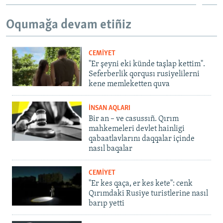
Oqumağa devam etiñiz
CEMİYET
"Er şeyni eki künde taşlap kettim".
Seferberlik qorqusı rusiyelilerni
kene memleketten quva
İNSAN AQLARI
Bir an – ve casussıñ. Qırım
mahkemeleri devlet hainligi
qabaatlavlarını daqqalar içinde
nasıl baqalar
CEMİYET
"Er kes qaça, er kes kete": cenk
Qırımdaki Rusiye turistlerine nasıl
barıp yetti