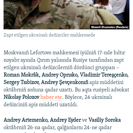
Русский
Українською
Zapt etilgen ukrainalı deñizciler mahkemede
QOŞULIÑIZ!
Moskvanıñ Lefortovo mahkemesi iyülniñ 17-nde bıltır
noyabr ayında Qırım yalısında Rusiye tarafından zapt
RFE/RS bütün saytları
etilgen ukrainalı deñizcilerniñ dördünci gruppası –
Roman Mokrâk, Andrey Oprısko, Vladimir Tereşçenko,
Sergey Tsıbizov, Andrey Şevçenkonıñ
apis müddetini
oktâbrniñ soñuna qadar uzattı. Bu aqta rusiyeli advokat
Nikolay Polozov
haber ete
. Böylece, 24 ukrainalı
deñizciniñ apis müddeti uzatıldı.
Andrey Artemenko, Andrey Eyder
ve
Vasiliy Soroka
oktâbrniñ 26-na qadar, qalğanlarnı 24-ne qadar