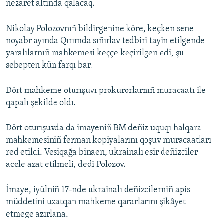
nezaret altında qalacaq.
Nikolay Polozovnıñ bildirgenine köre, keçken sene
noyabr ayında Qırımda sıñırlav tedbiri tayin etilgende
yaralılarnıñ mahkemesi keççe keçirilgen edi, şu
sebepten kün farqı bar.
Dört mahkeme oturışuvı prokurorlarnıñ muracaatı ile
qapalı şekilde oldı.
Dört oturışuvda da imayeniñ BM deñiz uquqı halqara
mahkemesiniñ ferman kopiyalarını qoşuv muracaatları
red etildi. Vesiqağa binaen, ukrainalı esir deñizciler
acele azat etilmeli, dedi Polozov.
İmaye, iyülniñ 17-nde ukrainalı deñizcilerniñ apis
müddetini uzatqan mahkeme qararlarını şikâyet
etmege azırlana.