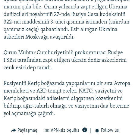
marum qala bile. Qırım yalısında zapt etilgen Ukraina
deñizcileri noyabrniñ 27-nde Rusiye Ceza kodeksiniñ
322-nci maddesiniñ 3-ünci qısmına istinaden (sıñırdan
qanunsız keçiş) qabaatlandı. Esir alınğan Ukraina
askerleri Moskvağa avuştırıldı.
Qırım Muhtar Cumhuriyetiniñ prokuraturası Rusiye
FSBsi tarafından zapt etilgen ukrain deñiz askerlerini
cenk esiri dep tanıdı.
Rusiyeniñ Keriç boğazında yapqanlarını bir sıra Avropa
memleketi ve ABD tenqit eteler. NATO, vaziyetni ve
Keriç boğazındaki adiselerni diqqatnen közetkenini
bildirip, ağır-sabırlı olmağa ve vaziyetniñ daa beterine
yol açmamağa çağırdı.
Paylaşmaq
VPN-siz oquñız
Follow us