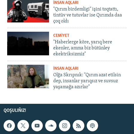
İNSAN AQLARI
"Qırım birdemligi" işini toqtattı,
tintüv ve tutuvlar ise Qırımda daa
çoq oldı
CEMİYET
"Haberlerge köre, yarıq bere
ekenler, amma biz bütünley
ekektriksizmiz"
İNSAN AQLARI
Olğa Skrıpnık: "Qırım azat etilsin
dep, insanlar yarıqsız ve suvsuz
yaşamağa azırlar"
QOŞULIÑIZ!