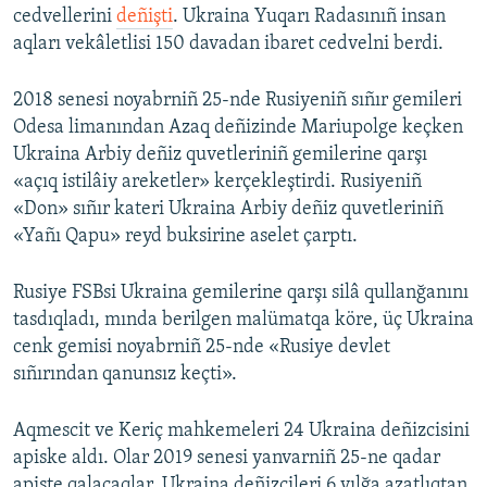
cedvellerini
deñişti
. Ukraina Yuqarı Radasınıñ insan
aqları vekâletlisi 150 davadan ibaret cedvelni berdi.
2018 senesi noyabrniñ 25-nde Rusiyeniñ sıñır gemileri
Odesa limanından Azaq deñizinde Mariupolge keçken
Ukraina Arbiy deñiz quvetleriniñ gemilerine qarşı
«açıq istilâiy areketler» kerçekleştirdi. Rusiyeniñ
«Don» sıñır kateri Ukraina Arbiy deñiz quvetleriniñ
«Yañı Qapu» reyd buksirine aselet çarptı.
Rusiye FSBsi Ukraina gemilerine qarşı silâ qullanğanını
tasdıqladı, mında berilgen malümatqa köre, üç Ukraina
cenk gemisi noyabrniñ 25-nde «Rusiye devlet
sıñırından qanunsız keçti».
Aqmescit ve Keriç mahkemeleri 24 Ukraina deñizcisini
apiske aldı. Olar 2019 senesi yanvarniñ 25-ne qadar
apiste qalacaqlar. Ukraina deñizcileri 6 yılğa azatlıqtan