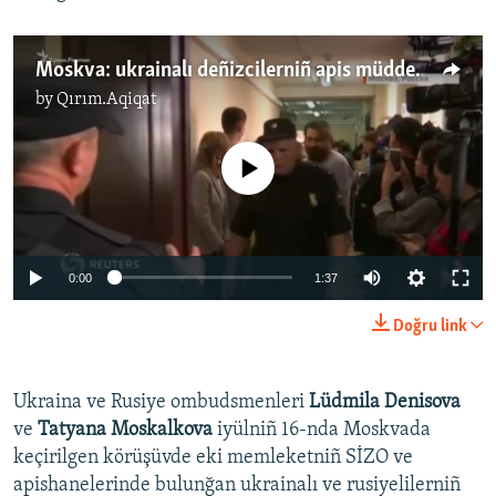
Moskva: ukrainalı deñizcilerniñ apis müddeti oktâbrniñ 24-ne qadar uzatıldı (video)
by
Qırım.Aqiqat
No media source currently available
0:00
1:37
Doğru link
Ukraina ve Rusiye ombudsmenleri
Lüdmila Denisova
ve
Tatyana Moskalkova
iyülniñ 16-nda Moskvada
keçirilgen körüşüvde eki memleketniñ SİZO ve
apishanelerinde bulunğan ukrainalı ve rusiyelilerniñ