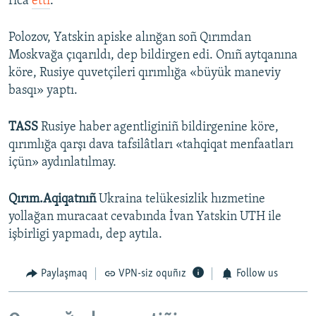
rica
etti
.
Polozov, Yatskin apiske alınğan soñ Qırımdan
Moskvağa çıqarıldı, dep bildirgen edi. Onıñ aytqanına
köre, Rusiye quvetçileri qırımlığa «büyük maneviy
basqı» yaptı.
TASS
Rusiye haber agentliginiñ bildirgenine köre,
qırımlığa qarşı dava tafsilâtları «tahqiqat menfaatları
içün» aydınlatılmay.
Qırım.Aqiqatnıñ
Ukraina telükesizlik hızmetine
yollağan muracaat cevabında İvan Yatskin UTH ile
işbirligi yapmadı, dep aytıla.
Paylaşmaq
VPN-siz oquñız
Follow us