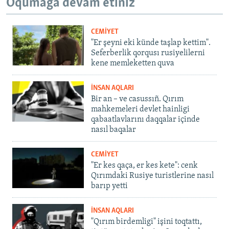
Oqumağa devam etiñiz
CEMİYET
"Er şeyni eki künde taşlap kettim".
Seferberlik qorqusı rusiyelilerni
kene memleketten quva
İNSAN AQLARI
Bir an – ve casussıñ. Qırım
mahkemeleri devlet hainligi
qabaatlavlarını daqqalar içinde
nasıl baqalar
CEMİYET
"Er kes qaça, er kes kete": cenk
Qırımdaki Rusiye turistlerine nasıl
barıp yetti
İNSAN AQLARI
"Qırım birdemligi" işini toqtattı,