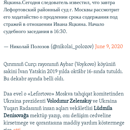
Яцкина.Сегодня следователь известил, что завтра
Лефортовский районный суд г. Москвы рассмотрит
его ходатайство о продлении срока содержания под
стражей в отношении Ивана Яцкина. Начало
судебного заседания в 16:30.
— Николай Полозов (@nikolai_polozov)
June 9, 2020
Qırımnıñ Curçı rayonınıñ Aybar (Voykovo) köyüniñ
sakini İvan Yatskin 2019 yılda oktâbr 16-sında tutuldı.
Bu dekabr ayında belli oldı.
Daa evel o «Lefortovo» Moskva tahqiqat komitetinden
Ukraina prezidenti
Volodımır Zelenskıy
ve Ukraina
Yuqarı Radasınıñ insan aqları vekâletlisi
Lüdmila
Denisovağa
mektüp yazıp, onı deñişim cedveline
kirsetmege ve qorantasına maddiy yardım köstermege