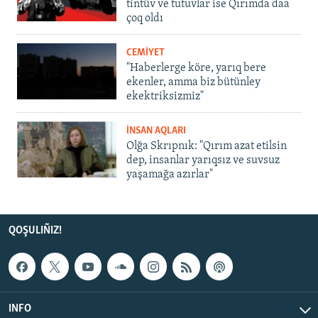
tintüv ve tutuvlar ise Qırımda daa
çoq oldı
CEMİYET
"Haberlerge köre, yarıq bere
ekenler, amma biz bütünley
ekektriksizmiz"
İNSAN AQLARI
Olğa Skrıpnık: "Qırım azat etilsin
dep, insanlar yarıqsız ve suvsuz
yaşamağa azırlar"
QOŞULIÑIZ!
INFO