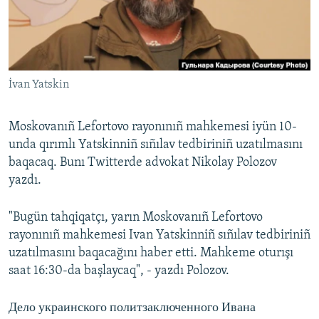
Русский
Українською
İvan Yatskin
QOŞULIÑIZ!
Moskovanıñ Lefortovo rayonınıñ mahkemesi iyün 10-
unda qırımlı Yatskinniñ sıñılav tedbiriniñ uzatılmasını
RFE/RS bütün saytları
baqacaq. Bunı Twitterde advokat Nikolay Polozov
yazdı.
"Bugün tahqiqatçı, yarın Moskovanıñ Lefortovo
rayonınıñ mahkemesi Ivan Yatskinniñ sıñılav tedbiriniñ
uzatılmasını baqacağını haber etti. Mahkeme oturışı
saat 16:30-da başlaycaq", - yazdı Polozov.
Дело украинского политзаключенного Ивана