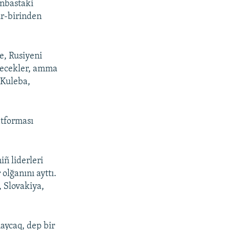
onbastaki
ir-birinden
e, Rusiyeni
etecekler, amma
 Kuleba,
atforması
iñ liderleri
olğanını ayttı.
 Slovakiya,
aycaq, dep bir