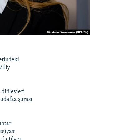
etindeki
illiy
diñlevleri
mudafaa şurası
uhtar
egiyası
al etilgen