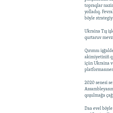
topraqlar nazi
yolladıq. Fevr
böyle strategiy
Ukraina Tış işl
qurtaruv mevz
Qırımnı işğald
akimiyetiniñ q
içün Ukraina v
platformasınen
2020 senesi se
Assambleyasını
qoşulmağa çağı
Daa evel böyle 