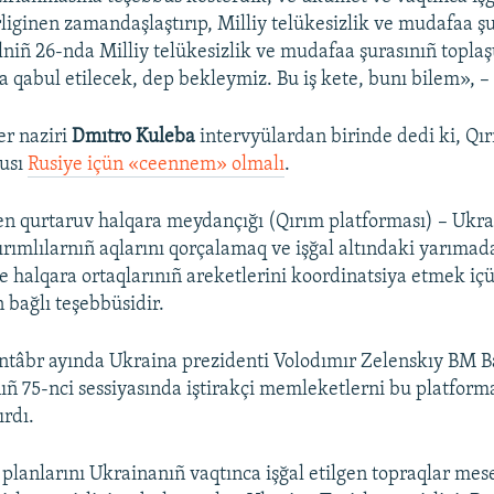
rliginen zamandaşlaştırıp, Milliy telükesizlik ve mudafaa ş
alniñ 26-nda Milliy telükesizlik ve mudafaa şurasınıñ toplaş
a qabul etilecek, dep bekleymiz. Bu iş kete, bunı bilem», – 
er naziri
Dmıtro Kuleba
intervyülardan birinde dedi ki, Qı
usı
Rusiye içün «ceennem» olmalı
.
en qurtaruv halqara meydançığı (Qırım platforması) – Ukr
ırımlılarnıñ aqlarını qorçalamaq ve işğal altındaki yarıma
e halqara ortaqlarınıñ areketlerini koordinatsiya etmek i
 bağlı teşebbüsidir.
ntâbr ayında Ukraina prezidenti Volodımır Zelenskıy BM B
ñ 75-nci sessiyasında iştirakçi memleketlerni bu platfor
rdı.
planlarını Ukrainanıñ vaqtınca işğal etilgen topraqlar mesel