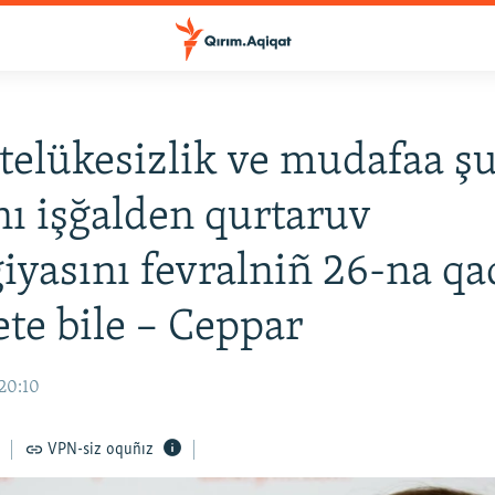
 telükesizlik ve mudafaa şu
ı işğalden qurtaruv
giyasını fevralniñ 26-na qa
ete bile – Ceppar
 20:10
VPN-siz oquñız