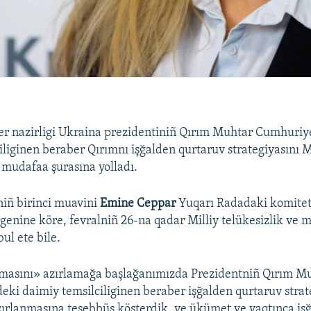
ler nazirligi Ukraina prezidentiniñ Qırım Muhtar Cumhuriy
iliginen beraber Qırımnı işğalden qurtaruv strategiyasını M
e mudafaa şurasına yolladı.
iniñ birinci muavini
Emine Ceppar
Yuqarı Radadaki komitet 
rgenine köre, fevralniñ 26-na qadar Milliy telükesizlik ve 
ul ete bile.
rmasını» azırlamağa başlağanımızda Prezidentniñ Qırım M
ki daimiy temsilciliginen beraber işğalden qurtaruv strat
zırlanmasına teşebbüs kösterdik, ve ükümet ve vaqtınca işğ