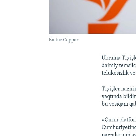
Emine Ceppar
Ukraina Tış iş
daimiy temsilc
telükesizlik v
Tış işler nazir
vaqtında bildi
bu vesiqanı qab
«Qırım platfo
Cumhuriyetinde
parçalarınıñ a