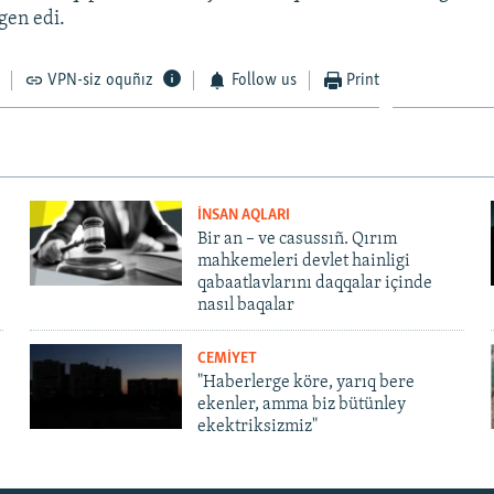
gen edi.
VPN-siz oquñız
Follow us
Print
İNSAN AQLARI
Bir an – ve casussıñ. Qırım
mahkemeleri devlet hainligi
qabaatlavlarını daqqalar içinde
nasıl baqalar
CEMİYET
"Haberlerge köre, yarıq bere
ekenler, amma biz bütünley
ekektriksizmiz"