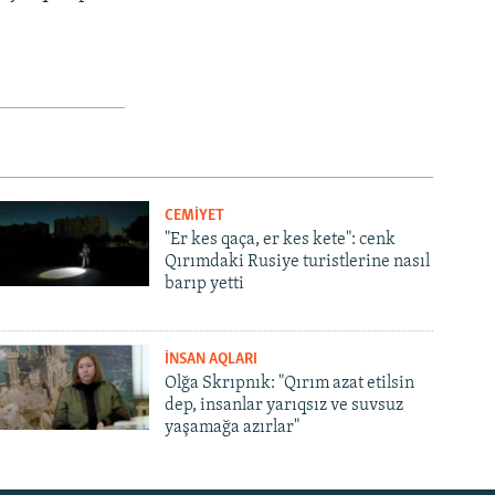
CEMİYET
"Er kes qaça, er kes kete": cenk
Qırımdaki Rusiye turistlerine nasıl
barıp yetti
İNSAN AQLARI
Olğa Skrıpnık: "Qırım azat etilsin
dep, insanlar yarıqsız ve suvsuz
yaşamağa azırlar"