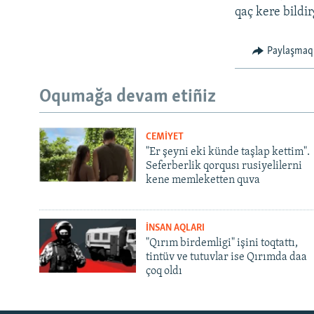
qaç kere bildir
Paylaşmaq
Oqumağa devam etiñiz
CEMİYET
"Er şeyni eki künde taşlap kettim".
Seferberlik qorqusı rusiyelilerni
kene memleketten quva
İNSAN AQLARI
"Qırım birdemligi" işini toqtattı,
tintüv ve tutuvlar ise Qırımda daa
çoq oldı
Русский