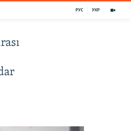
РУС
УКР
rası
dar