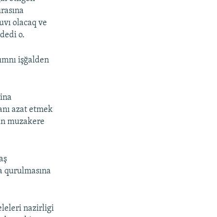
urasına
uvı olacaq ve
dedi o.
rımnı işğalden
aina
danı azat etmek
çün muzakere
aş
ma qurulmasına
eleri nazirligi