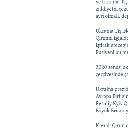
ve Ukraina Tış 
zıddiyetni çez
ayrı olmalı, de
Ukraina Tış iş
Qırımnı işğald
iştirak eteceg
Rusiyeni bu me
2020 senesi ok
çerçivesinde ç
Ukraina prezid
Avropa Birligi
Resmiy Kyiv Qı
Büyük Britaniy
Kreml, Qırım m