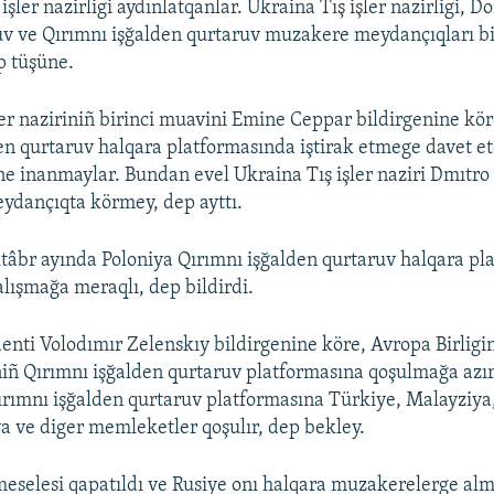
işler nazirligi aydınlatqanlar. Ukraina Tış işler nazirligi, D
üv ve Qırımnı işğalden qurtaruv muzakere meydançıqları b
p tüşüne.
ler naziriniñ birinci muavini Emine Ceppar bildirgenine kör
en qurtaruv halqara platformasında iştirak etmege davet 
ine inanmaylar. Bundan evel Ukraina Tış işler naziri Dmıtro
ydançıqta körmey, dep ayttı.
tâbr ayında Poloniya Qırımnı işğalden qurtaruv halqara pl
alışmağa meraqlı, dep bildirdi.
enti Volodımır Zelenskıy bildirgenine köre, Avropa Birligin
niñ Qırımnı işğalden qurtaruv platformasına qoşulmağa azır 
rımnı işğalden qurtaruv platformasına Türkiye, Malayziya,
a ve diger memleketler qoşulır, dep bekley.
eselesi qapatıldı ve Rusiye onı halqara muzakerelerge alm