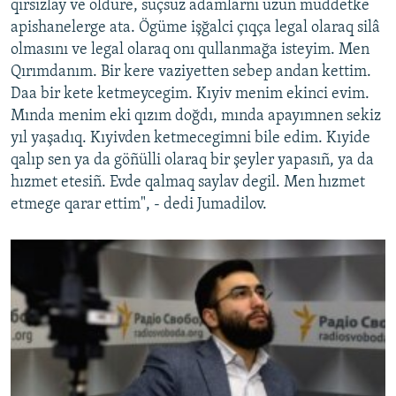
qırsızlay ve öldüre, suçsuz adamlarnı uzun müddetke
apishanelerge ata. Ögüme işğalci çıqça legal olaraq silâ
olmasını ve legal olaraq onı qullanmağa isteyim. Men
Qırımdanım. Bir kere vaziyetten sebep andan kettim.
Daa bir kete ketmeycegim. Kıyiv menim ekinci evim.
Mında menim eki qızım doğdı, mında apayımnen sekiz
yıl yaşadıq. Kıyivden ketmecegimni bile edim. Kıyide
qalıp sen ya da göñülli olaraq bir şeyler yapasıñ, ya da
hızmet etesiñ. Evde qalmaq saylav degil. Men hızmet
etmege qarar ettim", - dedi Jumadilov.