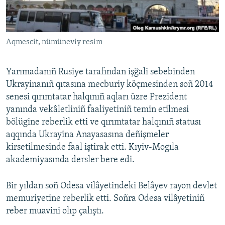
Aqmescit, nümüneviy resim
Yarımadanıñ Rusiye tarafından işğali sebebinden
Ukrayinanıñ qıtasına mecburiy köçmesinden soñ 2014
senesi qırımtatar halqınıñ aqları üzre Prezident
yanında vekâletliniñ faaliyetiniñ temin etilmesi
bölügine reberlik etti ve qırımtatar halqınıñ statusı
aqqında Ukrayina Anayasasına deñişmeler
kirsetilmesinde faal iştirak etti. Kıyiv-Mogıla
akademiyasında dersler bere edi.
Bir yıldan soñ Odesa vilâyetindeki Belâyev rayon devlet
memuriyetine reberlik etti. Soñra Odesa vilâyetiniñ
reber muavini olıp çalıştı.