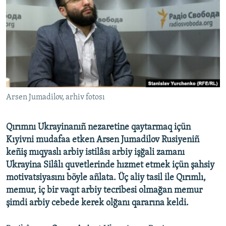
Русский
Українською
QOŞULIÑIZ!
Arsen Jumadilov, arhiv fotosı
RFE/RS bütün saytları
Qırımnı Ukrayinanıñ nezaretine qaytarmaq içün
Kıyivni mudafaa etken Arsen Jumadilov Rusiyeniñ
keñiş mıqyaslı arbiy istilâsı arbiy işğali zamanı
Ukrayina Silâlı quvetlerinde hızmet etmek içün şahsiy
motivatsiyasını böyle añlata. Üç aliy tasil ile Qırımlı,
memur, iç bir vaqıt arbiy tecribesi olmağan memur
şimdi arbiy cebede kerek olğanı qararına keldi.