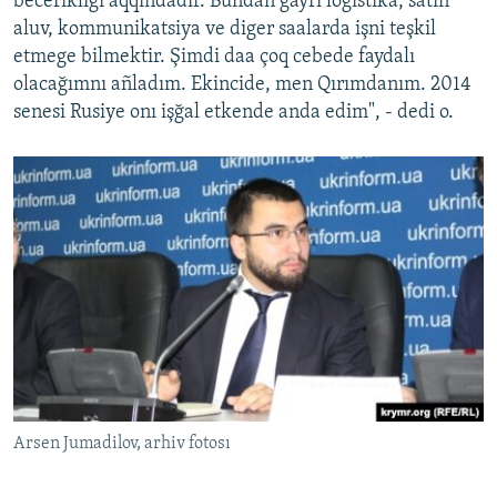
becerikligi aqqındadır. Bundan ğayrı logistika, satın
aluv, kommunikatsiya ve diger saalarda işni teşkil
etmege bilmektir. Şimdi daa çoq cebede faydalı
olacağımnı añladım. Ekincide, men Qırımdanım. 2014
senesi Rusiye onı işğal etkende anda edim", - dedi o.
Arsen Jumadilov, arhiv fotosı