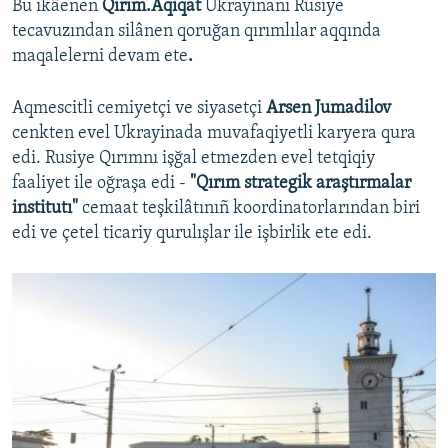
Bu ikâenen
Qırım.Aqiqat
Ukrayinanı Rusiye
tecavuzından silânen qoruğan qırımlılar aqqında
maqalelerni devam ete
.
Aqmescitli cemiyetçi ve siyasetçi
Arsen Jumadilov
cenkten evel Ukrayinada muvafaqiyetli karyera qura
edi. Rusiye Qırımnı işğal etmezden evel tetqiqiy
faaliyet ile oğraşa edi -
"Qırım strategik araştırmalar
institutı"
cemaat teşkilâtınıñ koordinatorlarından biri
edi ve çetel ticariy qurulışlar ile işbirlik ete edi.