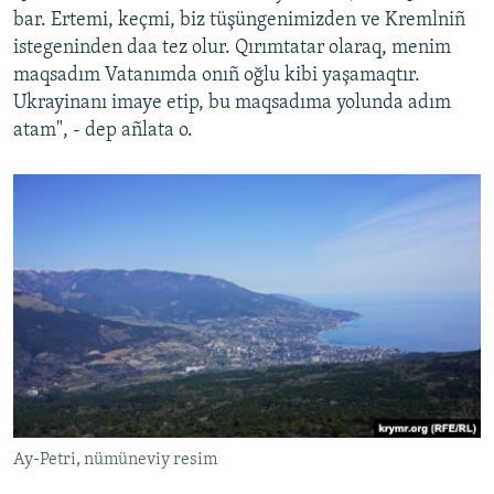
bar. Ertemi, keçmi, biz tüşüngenimizden ve Kremlniñ
istegeninden daa tez olur. Qırımtatar olaraq, menim
maqsadım Vatanımda onıñ oğlu kibi yaşamaqtır.
Ukrayinanı imaye etip, bu maqsadıma yolunda adım
atam", - dep añlata o.
Ay-Petri, nümüneviy resim