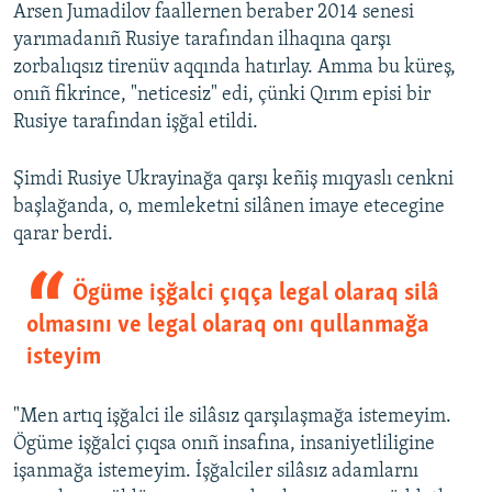
Arsen Jumadilov faallernen beraber 2014 senesi
yarımadanıñ Rusiye tarafından ilhaqına qarşı
zorbalıqsız tirenüv aqqında hatırlay. Amma bu küreş,
onıñ fikrince, "neticesiz" edi, çünki Qırım episi bir
Rusiye tarafından işğal etildi.
Şimdi Rusiye Ukrayinağa qarşı keñiş mıqyaslı cenkni
başlağanda, o, memleketni silânen imaye etecegine
qarar berdi.
Ögüme işğalci çıqça legal olaraq silâ
olmasını ve legal olaraq onı qullanmağa
isteyim
"Men artıq işğalci ile silâsız qarşılaşmağa istemeyim.
Ögüme işğalci çıqsa onıñ insafına, insaniyetliligine
işanmağa istemeyim. İşğalciler silâsız adamlarnı