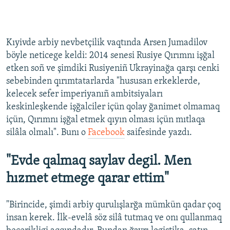
Kıyivde arbiy nevbetçilik vaqtında Arsen Jumadilov
böyle neticege keldi: 2014 senesi Rusiye Qırımnı işğal
etken soñ ve şimdiki Rusiyeniñ Ukrayinağa qarşı cenki
sebebinden qırımtatarlarda "hususan erkeklerde,
kelecek sefer imperiyanıñ ambitsiyaları
keskinleşkende işğalciler içün qolay ğanimet olmamaq
içün, Qırımnı işğal etmek qıyın olması içün mıtlaqa
silâla olmalı". Bunı o
Facebook
saifesinde yazdı.
"Evde qalmaq saylav degil. Men
hızmet etmege qarar ettim"
"Birincide, şimdi arbiy qurulışlarğa mümkün qadar çoq
insan kerek. İlk-evelâ söz silâ tutmaq ve onı qullanmaq