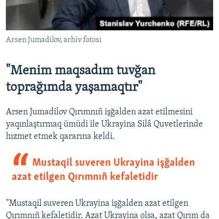
Arsen Jumadilov, arhiv fotosı
"Menim maqsadım tuvğan
toprağımda yaşamaqtır"
Arsen Jumadilov Qırımnıñ işğalden azat etilmesini
yaqınlaştırmaq ümüdi ile Ukrayina Silâ Quvetlerinde
hızmet etmek qararına keldi.
Mustaqil suveren Ukrayina işğalden
azat etilgen Qırımnıñ kefaletidir
"Mustaqil suveren Ukrayina işğalden azat etilgen
Qırımnıñ kefaletidir. Azat Ukrayina olsa, azat Qırım da