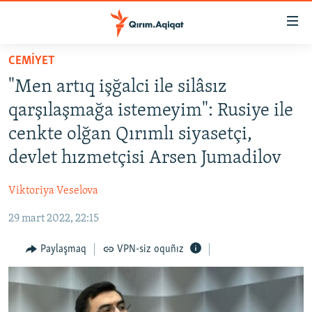
Link
açıqlığı
Esas
CEMİYET
mündericege
HABERLER
"Men artıq işğalci ile silâsız
qaytmaq
SİYASET
Baş
qarşılaşmağa istemeyim": Rusiye ile
İQTİSADİYAT
navigatsiyağa
cenkte olğan Qırımlı siyasetçi,
qaytmaq
CEMİYET
devlet hızmetçisi Arsen Jumadilov
Qıdıruvğa
MEDENİYET
qaytmaq
Viktoriya Veselova
İNSAN AQLARI
29 mart 2022, 22:15
VİDEO
SÜRET
Paylaşmaq
VPN-siz oquñız
BLOGLAR
FİKİR