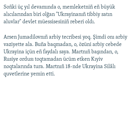
Soñki üç yıl devamında o, memleketniñ eñ büyük
alıcılarından biri olğan "Ukrayinanıñ tibbiy satın
aluvlar" devlet müessisesiniñ reberi oldı.
Arsen Jumadilovnıñ arbiy tecribesi yoq. Şimdi onı arbiy
vaziyette ala. Buña baqmadan, o, özüni arbiy cebede
Ukrayina içün eñ faydalı saya. Martnıñ başından, o,
Rusiye ordusı toqtamadan ücüm etken Kıyiv
noqtalarında tura. Martnıñ 18-nde Ukrayina Silâlı
quvetlerine yemin etti.