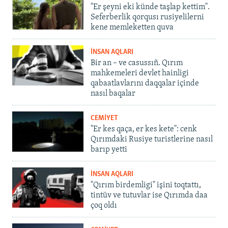
"Er şeyni eki künde taşlap kettim".
Seferberlik qorqusı rusiyelilerni
kene memleketten quva
İNSAN AQLARI
Bir an – ve casussıñ. Qırım
mahkemeleri devlet hainligi
qabaatlavlarını daqqalar içinde
nasıl baqalar
CEMİYET
"Er kes qaça, er kes kete": cenk
Qırımdaki Rusiye turistlerine nasıl
barıp yetti
İNSAN AQLARI
"Qırım birdemligi" işini toqtattı,
tintüv ve tutuvlar ise Qırımda daa
çoq oldı