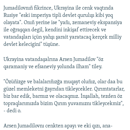
Jumadilovnıñ fikrince, Ukrayina ile cenk vaqtında
Rusiye "eski imperiya tipli devlet qurulışı kibi yoq
olayata". Onıñ yerine ise "yañı, zemaneviy ekspansiya
ile oğraşqan degil, kendini inkişaf ettirecek ve
vatandaşları içün yahşı şarait yaratacaq kerçek milliy
devlet kelecigini" tüşüne.
Ukrayina vatandaşalrına Arsen Jumadilov "öz
qaramaniy ve efsaneviy yolunda ilham" tiley.
"Özüñizge ve balalarıñızğa muqayt oluñız, olar daa bu
güzel memleketni ğayrıdan tikleycekler. Qırımtatarlar,
biz bar edik, barmız ve olacaqmız. İnşallah, tezden öz
topraqlarımızda bizim Qırım yuvamıznı tikleycekmiz",
- dedi o.
Arsen Jumadilovnı cenkten apayı ve eki qızı, ana-