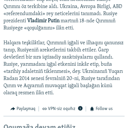
Qırımnı öz terkibine aldı. Ukraina, Avropa Birligi, ABD
«referendumdaki» rey neticelerini tanımadı. Rusiye
prezidenti
Vladimir Putin
martnıñ 18-nde Qırımnıñ
Rusiyege «qoşulğanını» ilân etti.
Halqara teşkilâtlar, Qırımnıñ işğali ve ilhaqını qanunsız
tanıp, Rusiyeniñ areketlerini takbih ettiler. Ğarp
devletleri bir sıra iqtisadiy sanktsiyalarnı qullandı.
Rusiye, yarımadanı işğal etkenini inkâr etip, buña
«tarihiy adaletniñ tiklenmesi», dey. Ukrainanıñ Yuqarı
Radası 2014 senesi fevralniñ 20-ni, Rusiye tarafından
Qırım ve Aqyarnıñ muvaqqat işğali başlağan künü
olaraq resmen ilân etti.
Paylaşmaq
VPN-siz oquñız
Follow us
Oqumağa devam etiñiz