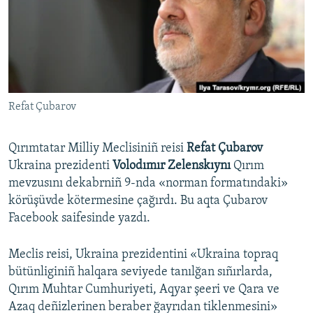
Русский
Українською
QOŞULIÑIZ!
Refat Çubarov
Qırımtatar Milliy Meclisiniñ reisi
Refat Çubarov
RFE/RS bütün saytları
Ukraina prezidenti
Volodımır Zelenskıynı
Qırım
mevzusını dekabrniñ 9-nda «norman formatındaki»
körüşüvde kötermesine çağırdı. Bu aqta Çubarov
Facebook saifesinde yazdı.
Meclis reisi, Ukraina prezidentini «Ukraina topraq
bütünliginiñ halqara seviyede tanılğan sıñırlarda,
Qırım Muhtar Cumhuriyeti, Aqyar şeeri ve Qara ve
Azaq deñizlerinen beraber ğayrıdan tiklenmesini»