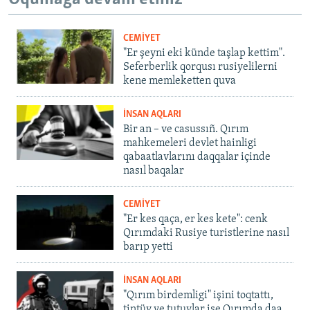
CEMİYET
"Er şeyni eki künde taşlap kettim".
Seferberlik qorqusı rusiyelilerni
kene memleketten quva
İNSAN AQLARI
Bir an – ve casussıñ. Qırım
mahkemeleri devlet hainligi
qabaatlavlarını daqqalar içinde
nasıl baqalar
CEMİYET
"Er kes qaça, er kes kete": cenk
Qırımdaki Rusiye turistlerine nasıl
barıp yetti
İNSAN AQLARI
"Qırım birdemligi" işini toqtattı,
tintüv ve tutuvlar ise Qırımda daa