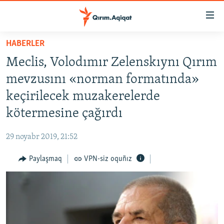
Link
açıqlığı
Esas
HABERLER
mündericege
HABERLER
Meclis, Volodımır Zelenskıynı Qırım
qaytmaq
SİYASET
Baş
mevzusını «norman formatında»
İQTİSADİYAT
navigatsiyağa
keçirilecek muzakerelerde
qaytmaq
CEMİYET
kötermesine çağırdı
Qıdıruvğa
MEDENİYET
qaytmaq
29 noyabr 2019, 21:52
İNSAN AQLARI
Paylaşmaq
VPN-siz oquñız
VİDEO
SÜRET
BLOGLAR
FİKİR