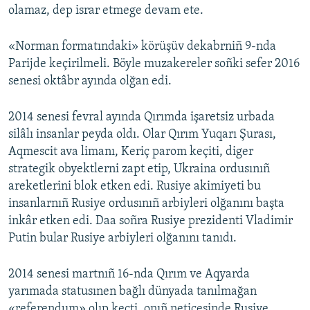
olamaz, dep israr etmege devam ete.
«Norman formatındaki» körüşüv dekabrniñ 9-nda
Parijde keçirilmeli. Böyle muzakereler soñki sefer 2016
senesi oktâbr ayında olğan edi.
2014 senesi fevral ayında Qırımda işaretsiz urbada
silâlı insanlar peyda oldı. Olar Qırım Yuqarı Şurası,
Aqmescit ava limanı, Keriç parom keçiti, diger
strategik obyektlerni zapt etip, Ukraina ordusınıñ
areketlerini blok etken edi. Rusiye akimiyeti bu
insanlarnıñ Rusiye ordusınıñ arbiyleri olğanını başta
inkâr etken edi. Daa soñra Rusiye prezidenti Vladimir
Putin bular Rusiye arbiyleri olğanını tanıdı.
2014 senesi martnıñ 16-nda Qırım ve Aqyarda
yarımada statusınen bağlı dünyada tanılmağan
«referendum» olıp keçti, onıñ neticesinde Rusiye