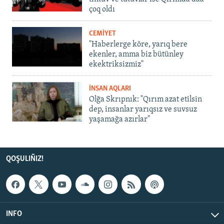
çoq oldı
CEMİYET
"Haberlerge köre, yarıq bere
ekenler, amma biz bütünley
ekektriksizmiz"
İNSAN AQLARI
Olğa Skrıpnık: "Qırım azat etilsin
dep, insanlar yarıqsız ve suvsuz
yaşamağa azırlar"
QOŞULIÑIZ!
INFO