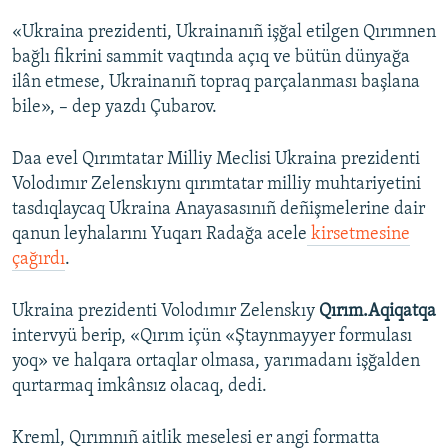
«Ukraina prezidenti, Ukrainanıñ işğal etilgen Qırımnen
bağlı fikrini sammit vaqtında açıq ve bütün dünyağa
ilân etmese, Ukrainanıñ topraq parçalanması başlana
bile», – dep yazdı Çubarov.
Daa evel Qırımtatar Milliy Meclisi Ukraina prezidenti
Volodımır Zelenskıynı qırımtatar milliy muhtariyetini
tasdıqlaycaq Ukraina Anayasasınıñ deñişmelerine dair
qanun leyhalarını Yuqarı Radağa acele
kirsetmesine
çağırdı
.
Ukraina prezidenti Volodımır Zelenskıy
Qırım.Aqiqatqa
intervyü berip, «Qırım içün «Ştaynmayyer formulası
yoq» ve halqara ortaqlar olmasa, yarımadanı işğalden
qurtarmaq imkânsız olacaq, dedi.
Kreml, Qırımnıñ aitlik meselesi er angi formatta