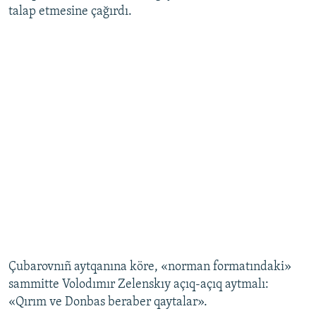
talap etmesine çağırdı.
Çubarovnıñ aytqanına köre, «norman formatındaki»
sammitte Volodımır Zelenskıy açıq-açıq aytmalı:
«Qırım ve Donbas beraber qaytalar».