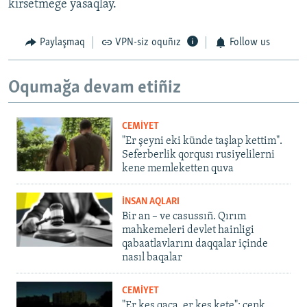
kirsetmege yasaqlay.
Paylaşmaq
VPN-siz oquñız
Follow us
Oqumağa devam etiñiz
CEMİYET
"Er şeyni eki künde taşlap kettim".
Seferberlik qorqusı rusiyelilerni
kene memleketten quva
İNSAN AQLARI
Bir an – ve casussıñ. Qırım
mahkemeleri devlet hainligi
qabaatlavlarını daqqalar içinde
nasıl baqalar
CEMİYET
"Er kes qaça, er kes kete": cenk