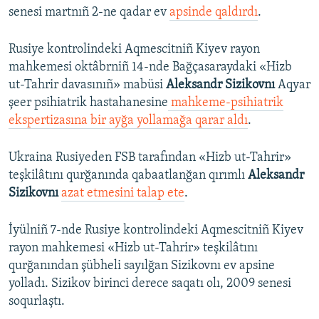
senesi martnıñ 2-ne qadar ev
apsinde qaldırdı
.
Rusiye kontrolindeki Aqmescitniñ Kiyev rayon
mahkemesi oktâbrniñ 14-nde Bağçasaraydaki «Hizb
ut-Tahrir davasınıñ» mabüsi
Aleksandr Sizikovnı
Aqyar
şeer psihiatrik hastahanesine
mahkeme-psihiatrik
ekspertizasına bir ayğa yollamağa qarar aldı
.
Ukraina Rusiyeden FSB tarafından «Hizb ut-Tahrir»
teşkilâtını qurğanında qabaatlanğan qırımlı
Aleksandr
Sizikovnı
azat etmesini talap ete
.
İyülniñ 7-nde Rusiye kontrolindeki Aqmescitniñ Kiyev
rayon mahkemesi «Hizb ut-Tahrir» teşkilâtını
qurğanından şübheli sayılğan Sizikovnı ev apsine
yolladı. Sizikov birinci derece saqatı olı, 2009 senesi
soqurlaştı.