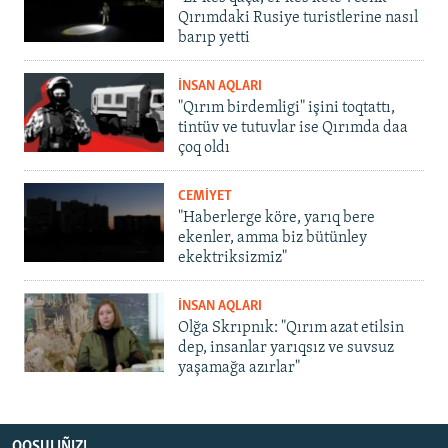
Qırımdaki Rusiye turistlerine nasıl
barıp yetti
İNSAN AQLARI
"Qırım birdemligi" işini toqtattı,
tintüv ve tutuvlar ise Qırımda daa
çoq oldı
CEMİYET
"Haberlerge köre, yarıq bere
ekenler, amma biz bütünley
ekektriksizmiz"
İNSAN AQLARI
Olğa Skrıpnık: "Qırım azat etilsin
dep, insanlar yarıqsız ve suvsuz
yaşamağa azırlar"
QOŞULIÑIZ!