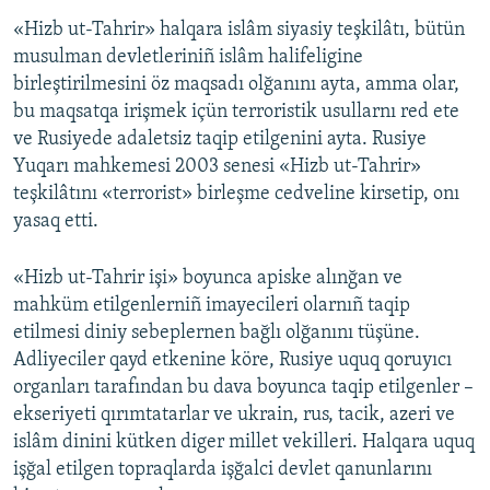
«Hizb ut-Tahrir» halqara islâm siyasiy teşkilâtı, bütün
musulman devletleriniñ islâm halifeligine
birleştirilmesini öz maqsadı olğanını ayta, amma olar,
bu maqsatqa irişmek içün terroristik usullarnı red ete
ve Rusiyede adaletsiz taqip etilgenini ayta. Rusiye
Yuqarı mahkemesi 2003 senesi «Hizb ut-Tahrir»
teşkilâtını «terrorist» birleşme cedveline kirsetip, onı
yasaq etti.
«Hizb ut-Tahrir işi» boyunca apiske alınğan ve
mahküm etilgenlerniñ imayecileri olarnıñ taqip
etilmesi diniy sebeplernen bağlı olğanını tüşüne.
Adliyeciler qayd etkenine köre, Rusiye uquq qoruyıcı
organları tarafından bu dava boyunca taqip etilgenler –
ekseriyeti qırımtatarlar ve ukrain, rus, tacik, azeri ve
islâm dinini kütken diger millet vekilleri. Halqara uquq
işğal etilgen topraqlarda işğalci devlet qanunlarını