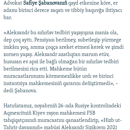
Advokat
Safiye Şabanovanıñ
qayd etkenine köre, er
adamı birinci derece saqatı ve tibbiy baquvğa ihtiyacı
bar.
«Aleksandr bu sıñırlav tedbiri yaşayışına mania ola,
dep çoq ayttı. Pensiyası berilmey, subetleşip yürmege
imkânı yoq, amma çoqça areket etmesi kerek ve şimdi
zornen yaşay. Aleksandr azatlıqtan marum etüv,
hususan ev apsi ile bağlı olmağan bir sıñırlav tedbiri
berilmesini rica etti. Mahkeme bütün
muracaatlarımıznı körmemezlikke urdı ve birinci
instantsiya mahkemesiniñ qararını deñiştirmedi», –
dedi Şabanova.
Hatırlatamız, noyabrniñ 26-nda Rusiye kontrolindeki
Aqmescitniñ Kiyev rayon mahkemesi FSB
tahqiqatçısınıñ muracaatını qanaatlendirip, «Hizb ut-
Tahrir davasınıñ» mabüsi Aleksandr Sizikovnı 2021