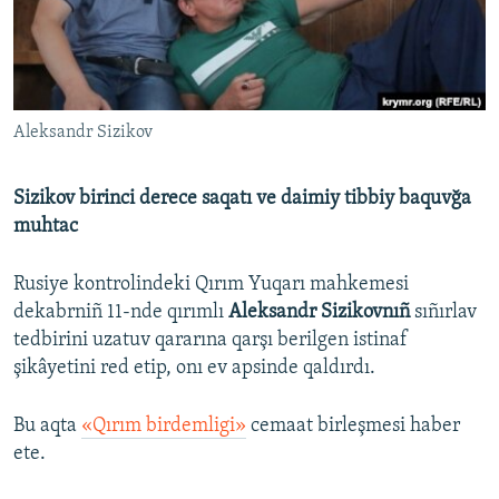
Русский
Українською
Aleksandr Sizikov
QOŞULIÑIZ!
Sizikov birinci derece saqatı ve daimiy tibbiy baquvğa
muhtac
RFE/RS bütün saytları
Rusiye kontrolindeki Qırım Yuqarı mahkemesi
dekabrniñ 11-nde qırımlı
Aleksandr Sizikovnıñ
sıñırlav
tedbirini uzatuv qararına qarşı berilgen istinaf
şikâyetini red etip, onı ev apsinde qaldırdı.
Bu aqta
«Qırım birdemligi»
cemaat birleşmesi haber
ete.