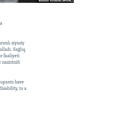
da
rımlı siyasiy
lladı. Sağlıq
r faaliyeti
r naziriniñ
cupants have
sability, to a