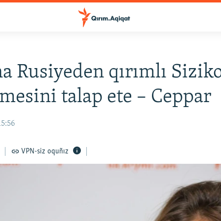
a Rusiyeden qırımlı Sizik
tmesini talap ete – Ceppar
15:56
VPN-siz oquñız