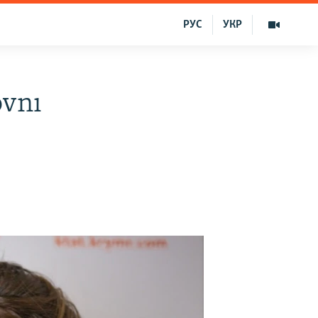
РУС
УКР
ovnı