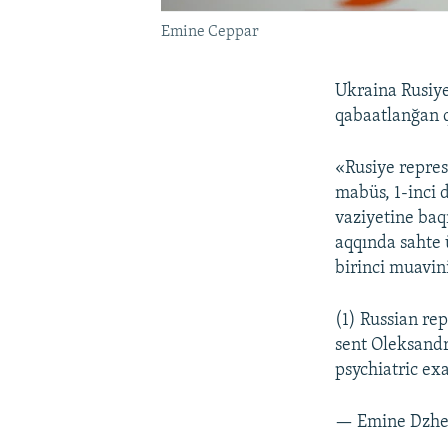
Emine Ceppar
Ukraina Rusiye
qabaatlanğan 
«Rusiye repress
mabüs, 1-inci 
vaziyetine baq
aqqında sahte 
birinci muavin
(1) Russian re
sent Oleksandr 
psychiatric ex
— Emine Dzh