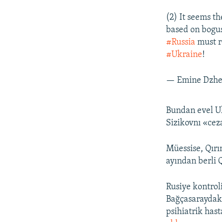
(2) It seems th
based on bogus
#Russia
must re
#Ukraine
!
— Emine Dzh
Bundan evel Uk
Sizikovnı «cez
Müessise, Qırı
ayından berli 
Rusiye kontro
Bağçasaraydak
psihiatrik has