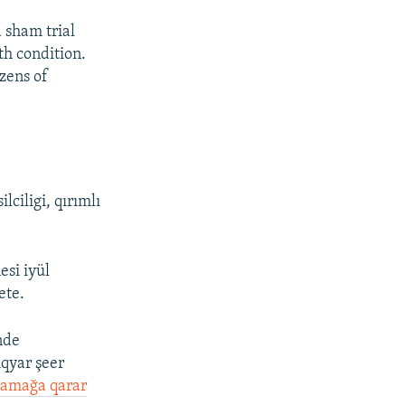
a sham trial
th condition.
izens of
ciligi, qırımlı
esi iyül
ete.
nde
qyar şeer
lamağa qarar