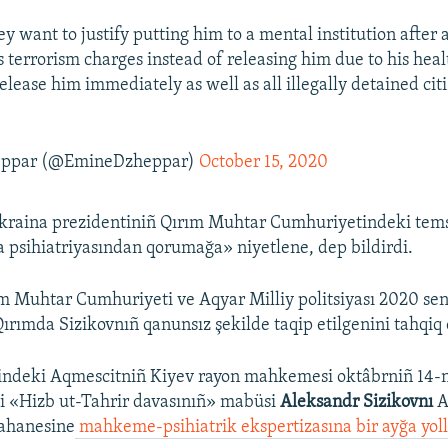
ey want to justify putting him to a mental institution after 
 terrorism charges instead of releasing him due to his heal
lease him immediately as well as all illegally detained cit
eppar (@EmineDzheppar)
October 15, 2020
raina prezidentiniñ Qırım Muhtar Cumhuriyetindeki temsil
a psihiatriyasından qorumağa» niyetlene, dep bildirdi.
m Muhtar Cumhuriyeti ve Aqyar Milliy politsiyası 2020 sen
Qırımda Sizikovnıñ qanunsız şekilde taqip etilgenini tahqiq 
lindeki Aqmescitniñ Kiyev rayon mahkemesi oktâbrniñ 14-
i «Hizb ut-Tahrir davasınıñ» mabüsi
Aleksandr Sizikovnı
A
tahanesine
mahkeme-psihiatrik ekspertizasına bir ayğa yol