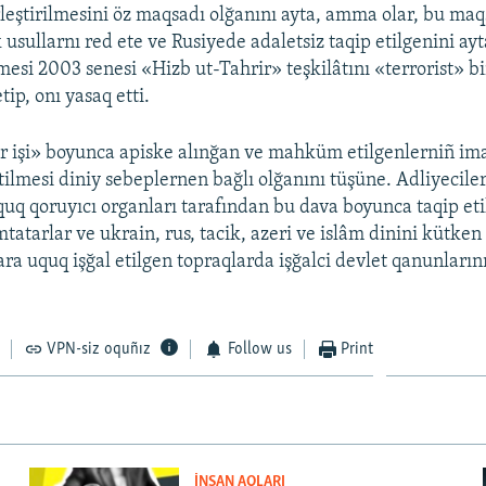
irleştirilmesini öz maqsadı olğanını ayta, amma olar, bu ma
k usullarnı red ete ve Rusiyede adaletsiz taqip etilgenini ay
si 2003 senesi «Hizb ut-Tahrir» teşkilâtını «terrorist» b
tip, onı yasaq etti.
r işi» boyunca apiske alınğan ve mahküm etilgenlerniñ ima
etilmesi diniy sebeplernen bağlı olğanını tüşüne. Adliyecile
quq qoruyıcı organları tarafından bu dava boyunca taqip eti
mtatarlar ve ukrain, rus, tacik, azeri ve islâm dinini kütken
ara uquq işğal etilgen topraqlarda işğalci devlet qanunları
VPN-siz oquñız
Follow us
Print
İNSAN AQLARI