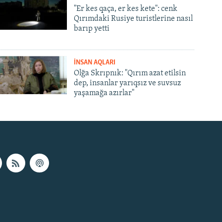
"Er kes qaça, er kes kete": cenk
Qırımdaki Rusiye turistlerine nasıl
barıp yetti
İNSAN AQLARI
Olğa Skrıpnık: "Qırım azat etilsin
dep, insanlar yarıqsız ve suvsuz
yaşamağa azırlar"