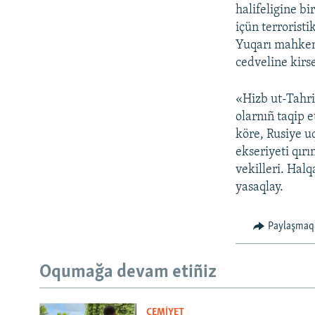
halifeligine b
içün terroristi
Yuqarı mahkeme
cedveline kirse
«Hizb ut-Tahri
olarnıñ taqip 
köre, Rusiye u
ekseriyeti qırı
vekilleri. Halq
yasaqlay.
Paylaşmaq
Oqumağa devam etiñiz
CEMİYET