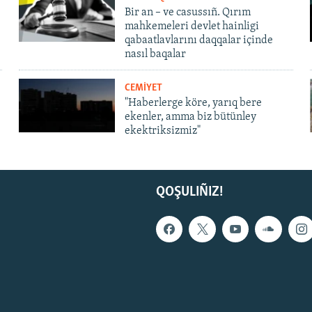
Bir an – ve casussıñ. Qırım
mahkemeleri devlet hainligi
qabaatlavlarını daqqalar içinde
nasıl baqalar
CEMİYET
"Haberlerge köre, yarıq bere
ekenler, amma biz bütünley
ekektriksizmiz"
QOŞULIÑIZ!