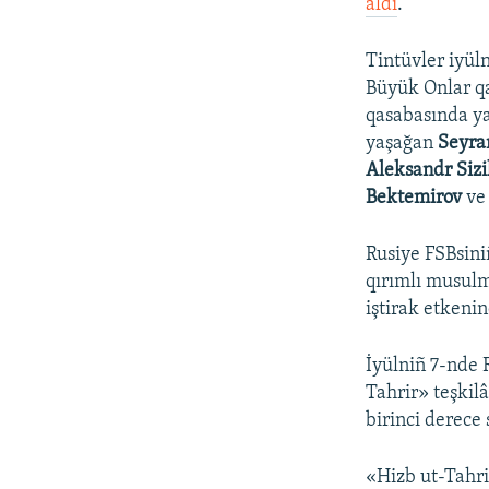
aldı
.
Tintüvler iyül
Büyük Onlar q
qasabasında y
yaşağan
Seyra
Aleksandr Siz
Bektemirov
ve
Rusiye FSBsini
qırımlı musulm
iştirak etkenin
İyülniñ 7-nde
Tahrir» teşkilâ
birinci derece 
«Hizb ut-Tahri