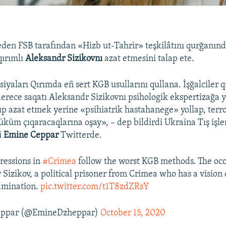
den FSB tarafından «Hizb ut-Tahrir» teşkilâtını qurğanın
qırımlı
Aleksandr Sizikovnı
azat etmesini talap ete.
iyaları Qırımda eñ sert KGB usullarını qullana. İşğalciler qı
derece saqatı Aleksandr Sizikovnı psihologik ekspertizağa yo
ıp azat etmek yerine «psihiatrik hastahanege» yollap, terro
üküm çıqaracaqlarına oşay», – dep bildirdi Ukraina Tış işle
i
Emine Ceppar
Twitterde.
pressions in
#Crimea
follow the worst KGB methods. The oc
Sizikov, a political prisoner from Crimea who has a vision di
amination.
pic.twitter.com/t1T8zdZRsY
eppar (@EmineDzheppar)
October 15, 2020