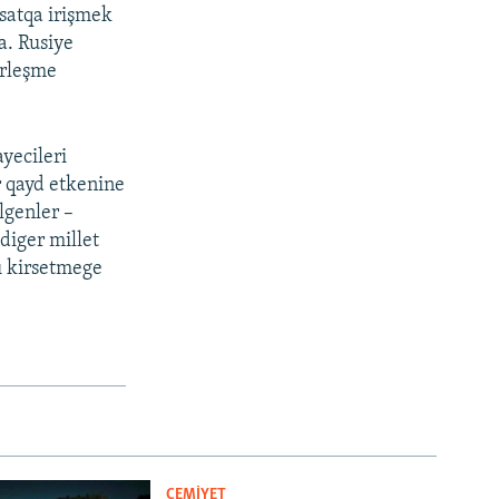
qsatqa irişmek
ta. Rusiye
irleşme
yecileri
r qayd etkenine
lgenler –
 diger millet
nı kirsetmege
CEMİYET