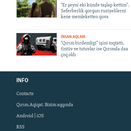
"Er şeyni eki künde taşlap kettim".
Seferberlik qorqusı rusiyelilerni
kene memleketten quva
İNSAN AQLARI
"Qırım birdemligi" işini toqtattı,
tintüv ve tutuvlar ise Qırımda daa
çoq oldı
Русский
INFO
Українською
Contacts
QOŞULIÑIZ!
Qırım.Aqiqat. Bizim aqqında
Android | iOS
RSS