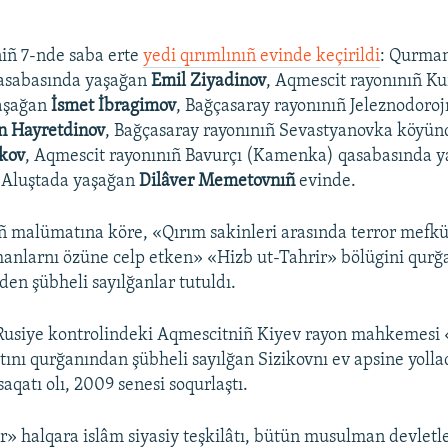
niñ 7-nde saba erte
yedi qırımlınıñ evinde keçirildi
: Qurman
asabasında yaşağan
Emil Ziyadinov
, Aqmescit rayonınıñ Ku
aşağan
İsmet İbragimov
, Bağçasaray rayonınıñ Jeleznodoro
n Hayretdinov
, Bağçasaray rayonınıñ Sevastyanovka köyün
ikov
, Aqmescit rayonınıñ Bavurçı (Kamenka) qasabasında 
 Aluştada yaşağan
Dilâver Memetovnıñ
evinde.
ñ malümatına köre, «Qırım sakinleri arasında terror mefkü
anlarnı özüne celp etken» «Hizb ut-Tahrir» bölügini qurğ
den şübheli sayılğanlar tutuldı.
 Rusiye kontrolindeki Aqmescitniñ Kiyev rayon mahkemesi 
tını qurğanından şübheli sayılğan Sizikovnı ev apsine yolla
saqatı olı, 2009 senesi soqurlaştı.
r» halqara islâm siyasiy teşkilâtı, bütün musulman devletl