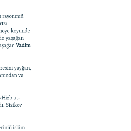
 rayonınıñ
rtsı
jnoye köyünde
de yaşağan
yaşağan
Vadim
resini yayğan,
anından ve
«Hizb ut-
dı. Sizikov
eriniñ islâm