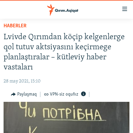
Link
açıqlığı
Esas
HABERLER
mündericege
HABERLER
Lvivde Qırımdan köçip kelgenlerge
qaytmaq
SİYASET
Baş
qol tutuv aktsiyasını keçirmege
İQTİSADİYAT
navigatsiyağa
planlaştıralar – kütleviy haber
qaytmaq
CEMİYET
vastaları
Qıdıruvğa
MEDENİYET
qaytmaq
28 may 2021, 15:10
İNSAN AQLARI
Paylaşmaq
VPN-siz oquñız
VİDEO
SÜRET
BLOGLAR
FİKİR