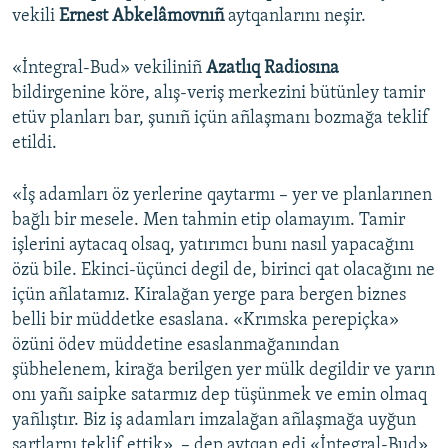
vekili
Ernest Abkelâmovnıñ
aytqanlarını neşir.
«İntegral-Bud» vekiliniñ
Azatlıq Radiosına
bildirgenine köre, alış-veriş merkezini bütünley tamir
etüv planları bar, şunıñ içün añlaşmanı bozmağa teklif
etildi.
«İş adamları öz yerlerine qaytarmı – yer ve planlarınen
bağlı bir mesele. Men tahmin etip olamayım. Tamir
işlerini aytacaq olsaq, yatırımcı bunı nasıl yapacağını
özü bile. Ekinci-üçünci degil de, birinci qat olacağını ne
içün añlatamız. Kiralağan yerge para bergen biznes
belli bir müddetke esaslana. «Krımska perepiçka»
özüni ödev müddetine esaslanmağanından
şübhelenem, kirağa berilgen yer mülk degildir ve yarın
onı yañı saipke satarmız dep tüşünmek ve emin olmaq
yañlıştır. Biz iş adamları imzalağan añlaşmağa uyğun
şartlarnı teklif ettik», – dep aytqan edi «İntegral-Bud»