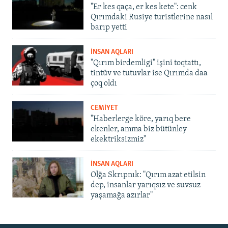
"Er kes qaça, er kes kete": cenk
Qırımdaki Rusiye turistlerine nasıl
barıp yetti
İNSAN AQLARI
"Qırım birdemligi" işini toqtattı,
tintüv ve tutuvlar ise Qırımda daa
çoq oldı
CEMİYET
"Haberlerge köre, yarıq bere
ekenler, amma biz bütünley
ekektriksizmiz"
İNSAN AQLARI
Olğa Skrıpnık: "Qırım azat etilsin
dep, insanlar yarıqsız ve suvsuz
yaşamağa azırlar"