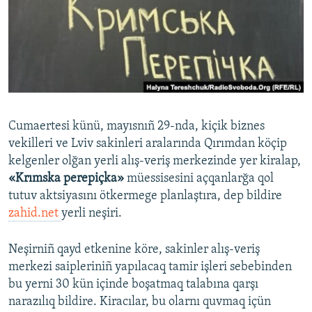
Русский
Українською
QOŞULIÑIZ!
Cumaertesi künü, mayısnıñ 29-nda, kiçik biznes
vekilleri ve Lviv sakinleri aralarında Qırımdan köçip
RFE/RS bütün saytları
kelgenler olğan yerli alış-veriş merkezinde yer kiralap,
«Krımska perepiçka»
müessisesini açqanlarğa qol
tutuv aktsiyasını ötkermege planlaştıra, dep bildire
zahid.net
yerli neşiri.
Neşirniñ qayd etkenine köre, sakinler alış-veriş
merkezi saipleriniñ yapılacaq tamir işleri sebebinden
bu yerni 30 kün içinde boşatmaq talabına qarşı
narazılıq bildire. Kiracılar, bu olarnı quvmaq içün