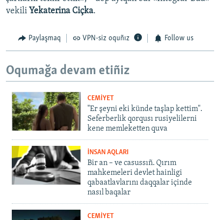
vekili
Yekaterina Ciçka
.
Paylaşmaq
VPN-siz oquñız
Follow us
Oqumağa devam etiñiz
CEMİYET
"Er şeyni eki künde taşlap kettim".
Seferberlik qorqusı rusiyelilerni
kene memleketten quva
İNSAN AQLARI
Bir an – ve casussıñ. Qırım
mahkemeleri devlet hainligi
qabaatlavlarını daqqalar içinde
nasıl baqalar
CEMİYET