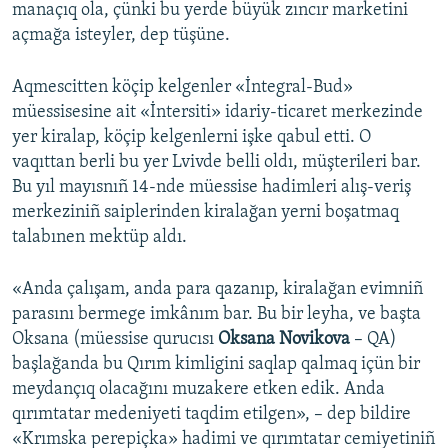
manaçıq ola, çünki bu yerde büyük zıncır marketini
açmağa isteyler, dep tüşüne.
Aqmescitten köçip kelgenler «İntegral-Bud»
müessisesine ait «İntersiti» idariy-ticaret merkezinde
yer kiralap, köçip kelgenlerni işke qabul etti. O
vaqıttan berli bu yer Lvivde belli oldı, müşterileri bar.
Bu yıl mayısnıñ 14-nde müessise hadimleri alış-veriş
merkeziniñ saiplerinden kiralağan yerni boşatmaq
talabınen mektüp aldı.
«Anda çalışam, anda para qazanıp, kiralağan evimniñ
parasını bermege imkânım bar. Bu bir leyha, ve başta
Oksana (müessise qurucısı
Oksana Novikova
– QA)
başlağanda bu Qırım kimligini saqlap qalmaq içün bir
meydançıq olacağını muzakere etken edik. Anda
qırımtatar medeniyeti taqdim etilgen», – dep bildire
«Krımska perepiçka» hadimi ve qırımtatar cemiyetiniñ