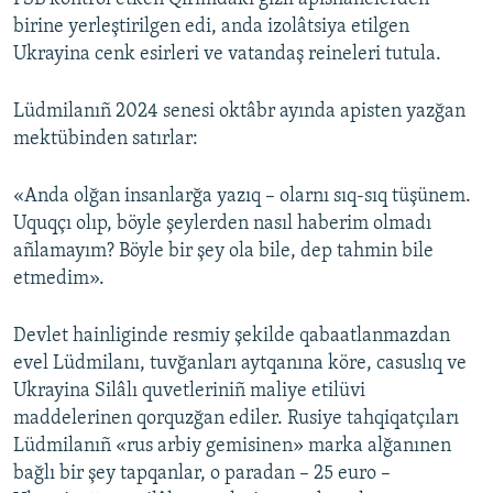
birine yerleştirilgen edi, anda izolâtsiya etilgen
Ukrayina cenk esirleri ve vatandaş reineleri tutula.
Lüdmilanıñ 2024 senesi oktâbr ayında apisten yazğan
mektübinden satırlar:
«Anda olğan insanlarğa yazıq – olarnı sıq-sıq tüşünem.
Uquqçı olıp, böyle şeylerden nasıl haberim olmadı
añlamayım? Böyle bir şey ola bile, dep tahmin bile
etmedim».
Devlet hainliginde resmiy şekilde qabaatlanmazdan
evel Lüdmilanı, tuvğanları aytqanına köre, casuslıq ve
Ukrayina Silâlı quvetleriniñ maliye etilüvi
maddelerinen qorquzğan ediler. Rusiye tahqiqatçıları
Lüdmilanıñ «rus arbiy gemisinen» marka alğanınen
bağlı bir şey tapqanlar, o paradan – 25 euro –