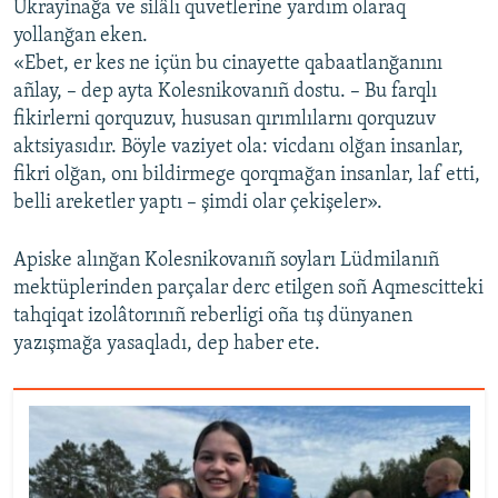
Ukrayinağa ve silâlı quvetlerine yardım olaraq
yollanğan eken.
«Ebet, er kes ne içün bu cinayette qabaatlanğanını
añlay, – dep ayta Kolesnikovanıñ dostu. – Bu farqlı
fikirlerni qorquzuv, hususan qırımlılarnı qorquzuv
aktsiyasıdır. Böyle vaziyet ola: vicdanı olğan insanlar,
fikri olğan, onı bildirmege qorqmağan insanlar, laf etti,
belli areketler yaptı – şimdi olar çekişeler».
Apiske alınğan Kolesnikovanıñ soyları Lüdmilanıñ
mektüplerinden parçalar derc etilgen soñ Aqmescitteki
tahqiqat izolâtorınıñ reberligi oña tış dünyanen
yazışmağa yasaqladı, dep haber ete.