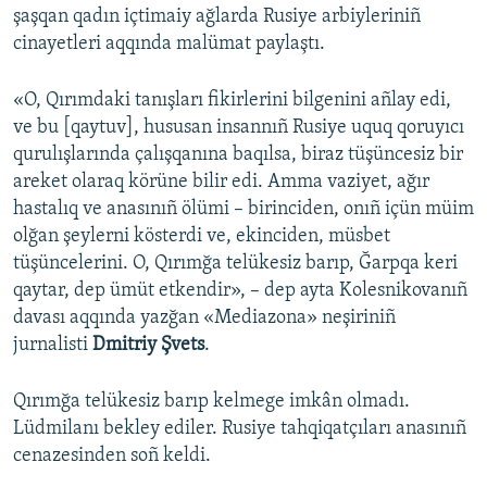
şaşqan qadın içtimaiy ağlarda Rusiye arbiyleriniñ
cinayetleri aqqında malümat paylaştı.
«O, Qırımdaki tanışları fikirlerini bilgenini añlay edi,
ve bu [qaytuv], hususan insannıñ Rusiye uquq qoruyıcı
qurulışlarında çalışqanına baqılsa, biraz tüşüncesiz bir
areket olaraq körüne bilir edi. Amma vaziyet, ağır
hastalıq ve anasınıñ ölümi – birinciden, onıñ içün müim
olğan şeylerni kösterdi ve, ekinciden, müsbet
tüşüncelerini. O, Qırımğa telükesiz barıp, Ğarpqa keri
qaytar, dep ümüt etkendir», – dep ayta Kolesnikovanıñ
davası aqqında yazğan «Mediazona» neşiriniñ
jurnalisti
Dmitriy Şvets
.
Qırımğa telükesiz barıp kelmege imkân olmadı.
Lüdmilanı bekley ediler. Rusiye tahqiqatçıları anasınıñ
cenazesinden soñ keldi.