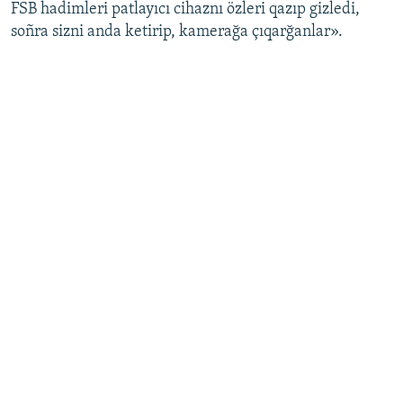
FSB hadimleri patlayıcı cihaznı özleri qazıp gizledi,
soñra sizni anda ketirip, kamerağa çıqarğanlar».