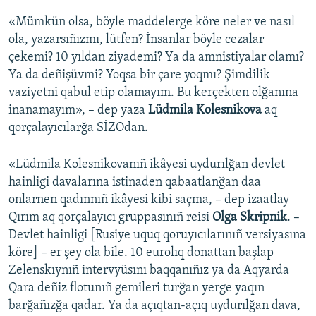
«Mümkün olsa, böyle maddelerge köre neler ve nasıl
ola, yazarsıñızmı, lütfen? İnsanlar böyle cezalar
çekemi? 10 yıldan ziyademi? Ya da amnistiyalar olamı?
Ya da deñişüvmi? Yoqsa bir çare yoqmı? Şimdilik
vaziyetni qabul etip olamayım. Bu kerçekten olğanına
inanamayım», – dep yaza
Lüdmila Kolesnikova
aq
qorçalayıcılarğa SİZOdan.
«Lüdmila Kolesnikovanıñ ikâyesi uydurılğan devlet
hainligi davalarına istinaden qabaatlanğan daa
onlarnen qadınnıñ ikâyesi kibi saçma, – dep izaatlay
Qırım aq qorçalayıcı gruppasınıñ reisi
Olga Skripnik
. –
Devlet hainligi [Rusiye uquq qoruyıcılarınıñ versiyasına
köre] – er şey ola bile. 10 eurolıq donattan başlap
Zelenskıynıñ intervyüsını baqqanıñız ya da Aqyarda
Qara deñiz flotunıñ gemileri turğan yerge yaqın
barğañızğa qadar. Ya da açıqtan-açıq uydurılğan dava,