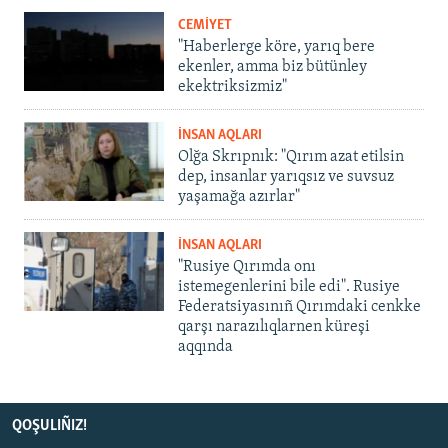
CEMİYET
"Haberlerge köre, yarıq bere
ekenler, amma biz bütünley
ekektriksizmiz"
İNSAN AQLARI
Olğa Skrıpnık: "Qırım azat etilsin
dep, insanlar yarıqsız ve suvsuz
yaşamağa azırlar"
İNSAN AQLARI
"Rusiye Qırımda onı
istemegenlerini bile edi". Rusiye
Federatsiyasınıñ Qırımdaki cenkke
qarşı narazılıqlarnen küreşi
aqqında
QOŞULIÑIZ!