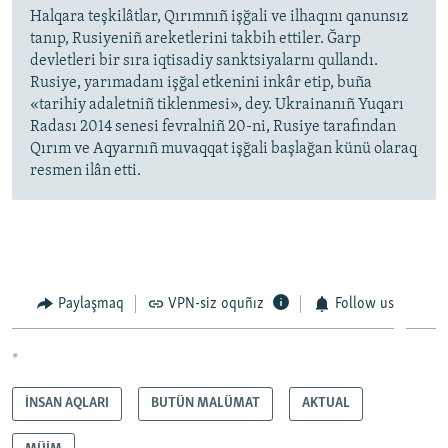
Halqara teşkilâtlar, Qırımnıñ işğali ve ilhaqını qanunsız
tanıp, Rusiyeniñ areketlerini takbih ettiler. Ğarp
devletleri bir sıra iqtisadiy sanktsiyalarnı qullandı.
Rusiye, yarımadanı işğal etkenini inkâr etip, buña
«tarihiy adaletniñ tiklenmesi», dey. Ukrainanıñ Yuqarı
Radası 2014 senesi fevralniñ 20-ni, Rusiye tarafından
Qırım ve Aqyarnıñ muvaqqat işğali başlağan künü olaraq
resmen ilân etti.
Paylaşmaq
VPN-siz oquñız
Follow us
*
İNSAN AQLARI
BUTÜN MALÜMAT
AKTUAL