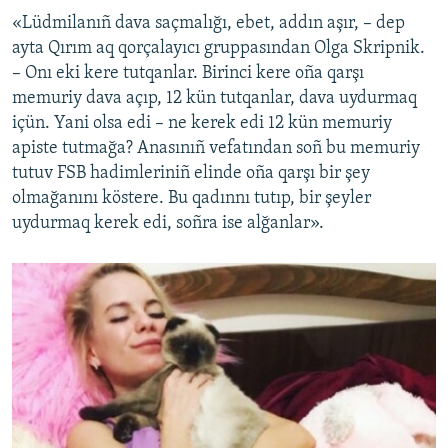
«Lüdmilanıñ dava saçmalığı, ebet, addın aşır, – dep
ayta Qırım aq qorçalayıcı gruppasından Olga Skripnik.
– Onı eki kere tutqanlar. Birinci kere oña qarşı
memuriy dava açıp, 12 kün tutqanlar, dava uydurmaq
içün. Yani olsa edi – ne kerek edi 12 kün memuriy
apiste tutmağa? Anasınıñ vefatından soñ bu memuriy
tutuv FSB hadimleriniñ elinde oña qarşı bir şey
olmağanını köstere. Bu qadınnı tutıp, bir şeyler
uydurmaq kerek edi, soñra ise alğanlar».