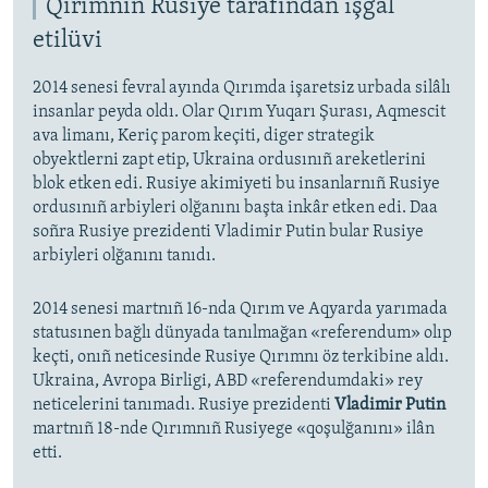
Qırımnıñ Rusiye tarafından işğal
etilüvi
2014 senesi fevral ayında Qırımda işaretsiz urbada silâlı
insanlar peyda oldı. Olar Qırım Yuqarı Şurası, Aqmescit
ava limanı, Keriç parom keçiti, diger strategik
obyektlerni zapt etip, Ukraina ordusınıñ areketlerini
blok etken edi. Rusiye akimiyeti bu insanlarnıñ Rusiye
ordusınıñ arbiyleri olğanını başta inkâr etken edi. Daa
soñra Rusiye prezidenti Vladimir Putin bular Rusiye
arbiyleri olğanını tanıdı.
2014 senesi martnıñ 16-nda Qırım ve Aqyarda yarımada
statusınen bağlı dünyada tanılmağan «referendum» olıp
keçti, onıñ neticesinde Rusiye Qırımnı öz terkibine aldı.
Ukraina, Avropa Birligi, ABD «referendumdaki» rey
neticelerini tanımadı. Rusiye prezidenti
Vladimir Putin
martnıñ 18-nde Qırımnıñ Rusiyege «qoşulğanını» ilân
etti.