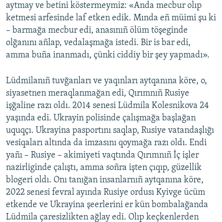
aytmay ve betini köstermeymiz: «Anda mecbur olıp
ketmesi arfesinde laf etken edik. Mında eñ müimi şu ki
– barmağa mecbur edi, anasınıñ ölüm töşeginde
olğanını añlap, vedalaşmağa istedi. Bir is bar edi,
amma buña inanmadı, çünki ciddiy bir şey yapmadı».
Lüdmilanıñ tuvğanları ve yaqınları aytqanına köre, o,
siyasetnen meraqlanmağan edi, Qırımnıñ Rusiye
işğaline razı oldı. 2014 senesi Lüdmila Kolesnikova 24
yaşında edi. Ukrayin polisinde çalışmağa başlağan
uquqçı. Ukrayina pasportını saqlap, Rusiye vatandaşlığı
vesiqaları altında da imzasını qoymağa razı oldı. Endi
yañı – Rusiye – akimiyeti vaqtında Qırımnıñ İç işler
nazirliginde çalıştı, amma soñra işten çıqıp, güzellik
blogeri oldı. Onı tanığan insanlarnıñ aytqanına köre,
2022 senesi fevral ayında Rusiye ordusı Kyivge ücüm
etkende ve Ukrayina şeerlerini er kün bombalağanda
Lüdmila çaresizlikten ağlay edi. Olıp keçkenlerden