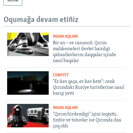
MÜİM
Oqumağa devam etiñiz
İNSAN AQLARI
Bir an – ve casussıñ. Qırım
mahkemeleri devlet hainligi
qabaatlavlarını daqqalar içinde
nasıl baqalar
CEMİYET
"Er kes qaça, er kes kete": cenk
Qırımdaki Rusiye turistlerine nasıl
barıp yetti
İNSAN AQLARI
"Qırım birdemligi" işini toqtattı,
tintüv ve tutuvlar ise Qırımda daa
çoq oldı