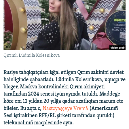
Русский
Українською
QOŞULIÑIZ!
Qırımlı Lüdmila Kolesnikova
RFE/RS bütün saytları
Rusiye tahqiqatçıları işğal etilgen Qırım sakinini devlet
hainliginde qabaatladı. Lüdmila Kolesnikova, uquqçı ve
bloger, Moskva kontrolindeki Qırım akimiyeti
tarafından 2024 senesi iyün ayında tutuldı. Maddege
köre onı 12 yıldan 20 yılğa qadar azatlıqtan marum ete
bileler. Bu aqta o,
Nastoyaşçeye Vremâ
(Amerikanıñ
Sesi iştirakinen RFE/RL şirketi tarafından quruldı)
telekanalınıñ maqalesinde ayta.