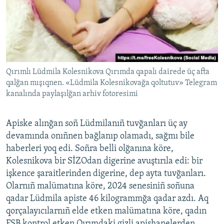
Qırımlı Lüdmila Kolesnikova Qırımda qapalı dairede üç afta
qalğan mışıqnen. «Lüdmila Kolesnikovağa qoltutuv» Telegram
kanalında paylaşılğan arhiv fotoresimi
Apiske alınğan soñ Lüdmilanıñ tuvğanları üç ay
devamında onıñnen bağlanıp olamadı, sağmı bile
haberleri yoq edi. Soñra belli olğanına köre,
Kolesnikova bir SİZOdan digerine avuştırıla edi: bir
işkence şaraitlerinden digerine, dep ayta tuvğanları.
Olarnıñ malümatına köre, 2024 senesiniñ soñuna
qadar Lüdmila apiste 46 kilogrammğa qadar azdı. Aq
qorçalayıcılarnıñ elde etken malümatına köre, qadın
FSB kontrol etken Qırımdaki gizli apishanelerden