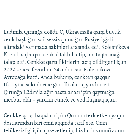
Lüdmila Qırımğa doğdı. O, Ukrayinağa qarşı büyük
cenk başlağan soñ sessiz qalmağan Rusiye işğali
altındaki yarımada sakinleri arasında edi. Kolesnikova
Kreml başlatqan cenkni takbih etip, onı toqtatmağa
talap etti. Cenkke qarşı fikirlerini açıq bildirgeni içün
2022 senesi fevralniñ 24-nden soñ Kolesnikova
Avropağa ketti. Anda bulunıp, cenkten qaçqan
Ukrayina sakinlerine göñülli olaraq yardım etti.
Qırımğa Lüdmila ağır hasta anası içün qaytmağa
mecbur oldı – yardım etmek ve vedalaşmaq içün.
Cenkke qarşı baqışları içün Qırımnı terk etken yaqın
dostlarından biri onıñ aqqında tarif ete. Onıñ
telükesizligi içün qasevetlenip, biz bu insannıñ adını