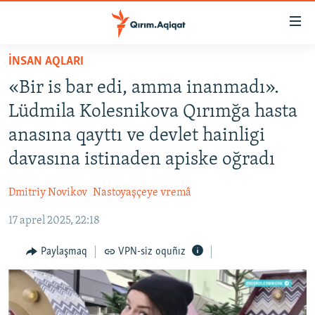
Link
açıqlığı
Esas
İNSAN AQLARI
mündericege
HABERLER
«Bir is bar edi, amma inanmadı».
qaytmaq
SİYASET
Baş
Lüdmila Kolesnikova Qırımğa hasta
İQTİSADİYAT
navigatsiyağa
anasına qayttı ve devlet hainligi
qaytmaq
CEMİYET
davasına istinaden apiske oğradı
Qıdıruvğa
MEDENİYET
qaytmaq
Dmitriy Novikov
Nastoyaşçeye vremâ
İNSAN AQLARI
17 aprel 2025, 22:18
VİDEO
SÜRET
Paylaşmaq
VPN-siz oquñız
BLOGLAR
FİKİR