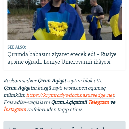
SEE ALSO:
Qırımda babasını ziyaret etecek edi – Rusiye
apsine oğradı. Leniye Umerovanıñ ikâyesi
Roskomnadzor
Qırım.Aqiqat
saytını blok etti.
Qırım.Aqiqatnı
küzgü saytı vastasınen oqumaq
mümkün:
https://krymrcriywdcchs.azureedge.net
.
Esas adise-vaqialarnı
Qırım.Aqiqatnıñ
Telegram
ve
İnstagram
saifelerinden taqip etiñiz.