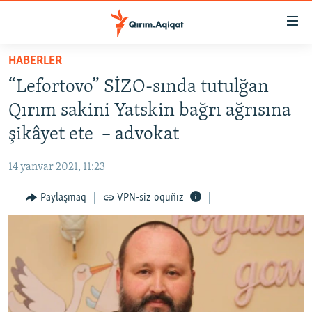
Link
açıqlığı
Esas
HABERLER
mündericege
HABERLER
“Lefortovo” SİZO-sında tutulğan
qaytmaq
SİYASET
Baş
Qırım sakini Yatskin bağrı ağrısına
İQTİSADİYAT
navigatsiyağa
şikâyet ete – advokat
qaytmaq
CEMİYET
Qıdıruvğa
14 yanvar 2021, 11:23
MEDENİYET
qaytmaq
Paylaşmaq
VPN-siz oquñız
İNSAN AQLARI
VİDEO
SÜRET
BLOGLAR
FİKİR