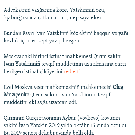
Advokatnıñ yazğanına köre, Yatskinniñ özü,
“qaburğasında çatlama bar”, dep saya eken.
Bundan ğayrı İvan Yatskinni köz ekimi baqqan ve yañı
közlük içün retsept yazıp bergen.
Moskvadaki birinci istinaf mahkemesi Qırım sakini
İvan Yatskinniñ
tevqif müddetiniñ uzatılmasına qarşı
berilgen istinaf şikâyetini
red etti.
Evel Moskva yeer mahkemesiniñ mahkemecisi
Oleg
Muzıçenko
Qırım sakini İvan Yatskinniñ tevqif
müddetini eki ayğa uzatqan edi.
Qırımnıñ Curçı rayonınıñ Aybar (Voykovo) köyüniñ
sakini İvan Yatskin 2019 yılda oktâbr 16-sında tutuldı.
Bu 2019 senesi dekabr ayında belli oldı.