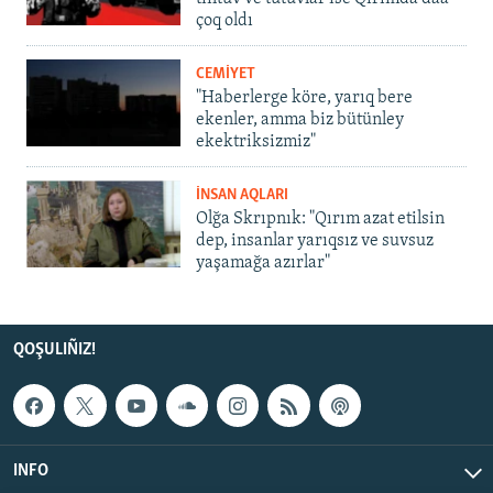
çoq oldı
CEMİYET
"Haberlerge köre, yarıq bere
ekenler, amma biz bütünley
ekektriksizmiz"
İNSAN AQLARI
Olğa Skrıpnık: "Qırım azat etilsin
dep, insanlar yarıqsız ve suvsuz
yaşamağa azırlar"
QOŞULIÑIZ!
INFO