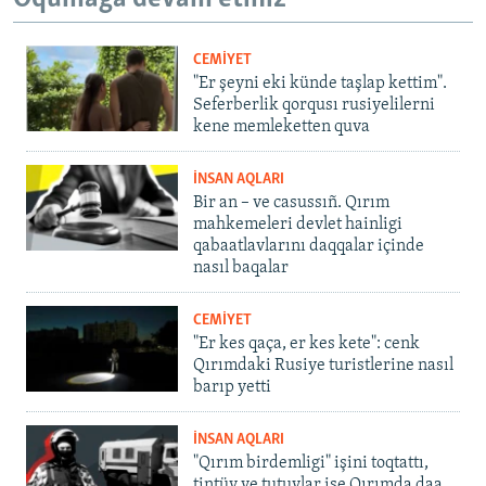
CEMİYET
"Er şeyni eki künde taşlap kettim".
Seferberlik qorqusı rusiyelilerni
kene memleketten quva
İNSAN AQLARI
Bir an – ve casussıñ. Qırım
mahkemeleri devlet hainligi
qabaatlavlarını daqqalar içinde
nasıl baqalar
CEMİYET
"Er kes qaça, er kes kete": cenk
Qırımdaki Rusiye turistlerine nasıl
barıp yetti
İNSAN AQLARI
"Qırım birdemligi" işini toqtattı,
tintüv ve tutuvlar ise Qırımda daa