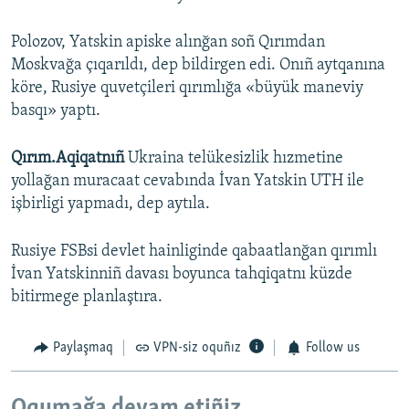
Polozov, Yatskin apiske alınğan soñ Qırımdan
Moskvağa çıqarıldı, dep bildirgen edi. Onıñ aytqanına
köre, Rusiye quvetçileri qırımlığa «büyük maneviy
basqı» yaptı.
Qırım.Aqiqatnıñ
Ukraina telükesizlik hızmetine
yollağan muracaat cevabında İvan Yatskin UTH ile
işbirligi yapmadı, dep aytıla.
Rusiye FSBsi devlet hainliginde qabaatlanğan qırımlı
İvan Yatskinniñ davası boyunca tahqiqatnı küzde
bitirmege planlaştıra.
Paylaşmaq
VPN-siz oquñız
Follow us
Oqumağa devam etiñiz