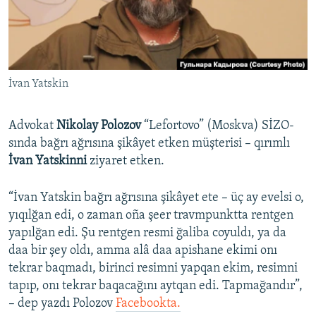
Русский
Українською
İvan Yatskin
QOŞULIÑIZ!
Advokat
Nikolay Polozov
“Lefortovo” (Moskva) SİZO-
sında bağrı ağrısına şikâyet etken müşterisi – qırımlı
RFE/RS bütün saytları
İvan Yatskinni
ziyaret etken.
“İvan Yatskin bağrı ağrısına şikâyet ete – üç ay evelsi o,
yıqılğan edi, o zaman oña şeer travmpunktta rentgen
yapılğan edi. Şu rentgen resmi ğaliba coyuldı, ya da
daa bir şey oldı, amma alâ daa apishane ekimi onı
tekrar baqmadı, birinci resimni yapqan ekim, resimni
tapıp, onı tekrar baqacağını aytqan edi. Tapmağandır”,
– dep yazdı Polozov
Facebookta.