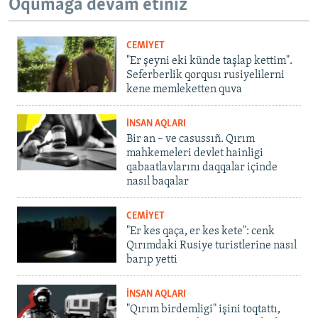
Oqumağa devam etiñiz
CEMİYET
"Er şeyni eki künde taşlap kettim".
Seferberlik qorqusı rusiyelilerni
kene memleketten quva
İNSAN AQLARI
Bir an – ve casussıñ. Qırım
mahkemeleri devlet hainligi
qabaatlavlarını daqqalar içinde
nasıl baqalar
CEMİYET
"Er kes qaça, er kes kete": cenk
Qırımdaki Rusiye turistlerine nasıl
barıp yetti
İNSAN AQLARI
"Qırım birdemligi" işini toqtattı,