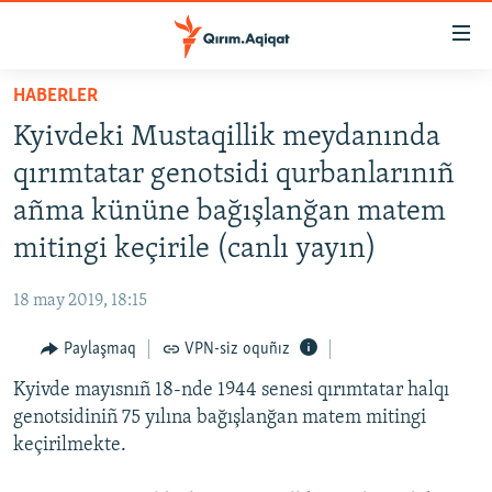
Link
açıqlığı
Esas
HABERLER
mündericege
HABERLER
Kyivdeki Mustaqillik meydanında
qaytmaq
SİYASET
Baş
qırımtatar genotsidi qurbanlarınıñ
İQTİSADİYAT
navigatsiyağa
añma kününe bağışlanğan matem
qaytmaq
CEMİYET
mitingi keçirile (canlı yayın)
Qıdıruvğa
MEDENİYET
qaytmaq
18 may 2019, 18:15
İNSAN AQLARI
Paylaşmaq
VPN-siz oquñız
VİDEO
Kyivde mayısnıñ 18-nde 1944 senesi qırımtatar halqı
SÜRET
genotsidiniñ 75 yılına bağışlanğan matem mitingi
BLOGLAR
keçirilmekte.
FİKİR