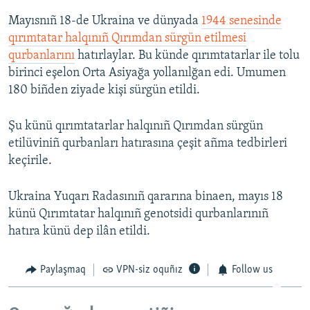
Mayısnıñ 18-de Ukraina ve dünyada
1944 senesinde
qırımtatar halqınıñ Qırımdan sürgün etilmesi
qurbanlarını
hatırlaylar. Bu künde qırımtatarlar ile tolu
birinci eşelon Orta Asiyağa yollanılğan edi. Umumen
180 biñden ziyade kişi sürgün etildi.
Şu künü qırımtatarlar halqınıñ Qırımdan sürgün
etilüviniñ qurbanları hatırasına çeşit añma tedbirleri
keçirile.
Ukraina Yuqarı Radasınıñ qararına binaen, mayıs 18
künü Qırımtatar halqınıñ genotsidi qurbanlarınıñ
hatıra künü dep ilân etildi.
Paylaşmaq
VPN-siz oquñız
Follow us