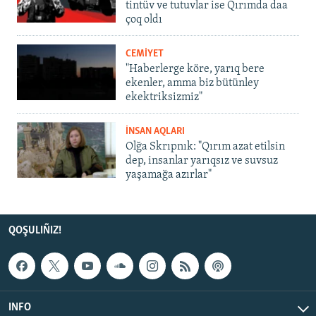
tintüv ve tutuvlar ise Qırımda daa
çoq oldı
CEMİYET
"Haberlerge köre, yarıq bere
ekenler, amma biz bütünley
ekektriksizmiz"
İNSAN AQLARI
Olğa Skrıpnık: "Qırım azat etilsin
dep, insanlar yarıqsız ve suvsuz
yaşamağa azırlar"
QOŞULIÑIZ!
INFO