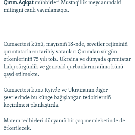
Qırım.Aqiqat
mühbirleri Mustaqillik meydanındaki
mitingni canlı yayınlamaqta.
Русский
Українською
QOŞULIÑIZ!
Cumaertesi künü, mayısnıñ 18-nde, sovetler rejiminiñ
qırımtatarlarnı tarihiy vatanları Qırımdan sürgün
etkenleriniñ 75 yılı tola. Ukraina ve dünyada qırımtatar
RFE/RS bütün saytları
halqı sürgünlik ve genotsid qurbanlarını añma künü
qayd etilmekte.
Cumaertesi künü Kyivde ve Ukrainanıñ diger
şeerlerinde bu künge bağışlanğan tedbirlerniñ
keçirilmesi planlaştırıla.
Matem tedbirleri dünyanıñ bir çoq memleketinde de
ötkerilecek.