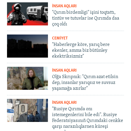
İNSAN AQLARI
"Qırım birdemligi" işini toqtattı,
tintüv ve tutuvlar ise Qırımda daa
çoq oldı
CEMİYET
"Haberlerge köre, yarıq bere
ekenler, amma biz bütünley
ekektriksizmiz"
İNSAN AQLARI
Olğa Skrıpnık: "Qırım azat etilsin
dep, insanlar yarıqsız ve suvsuz
yaşamağa azırlar"
İNSAN AQLARI
"Rusiye Qırımda onı
istemegenlerini bile edi". Rusiye
Federatsiyasınıñ Qırımdaki cenkke
qarşı narazılıqlarnen küreşi