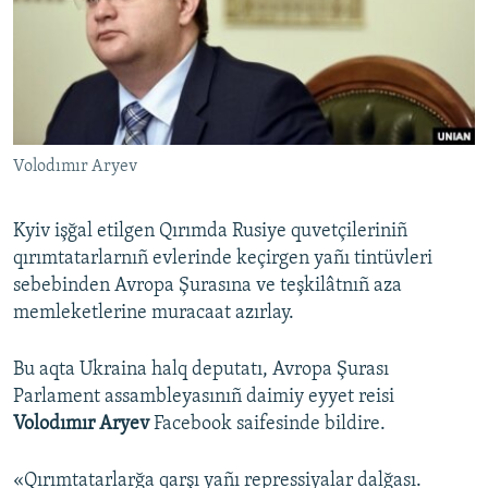
Русский
Українською
QOŞULIÑIZ!
Volodımır Aryev
Kyiv işğal etilgen Qırımda Rusiye quvetçileriniñ
RFE/RS bütün saytları
qırımtatarlarnıñ evlerinde keçirgen yañı tintüvleri
sebebinden Avropa Şurasına ve teşkilâtnıñ aza
memleketlerine muracaat azırlay.
Bu aqta Ukraina halq deputatı, Avropa Şurası
Parlament assambleyasınıñ daimiy eyyet reisi
Volodımır Aryev
Facebook saifesinde bildire.
«Qırımtatarlarğa qarşı yañı repressiyalar dalğası.