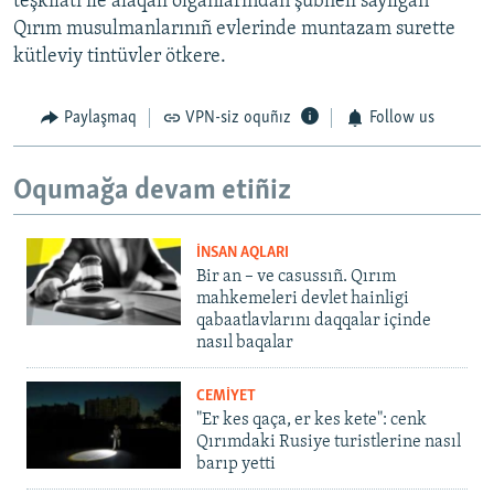
teşkilâtı ile alâqalı olğanlarından şübheli sayılğan
Qırım musulmanlarınıñ evlerinde muntazam surette
kütleviy tintüvler ötkere.
Paylaşmaq
VPN-siz oquñız
Follow us
Oqumağa devam etiñiz
İNSAN AQLARI
Bir an – ve casussıñ. Qırım
mahkemeleri devlet hainligi
qabaatlavlarını daqqalar içinde
nasıl baqalar
CEMİYET
"Er kes qaça, er kes kete": cenk
Qırımdaki Rusiye turistlerine nasıl
barıp yetti