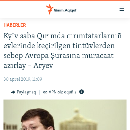
Link
açıqlığı
Esas
HABERLER
mündericege
HABERLER
Kyiv saba Qırımda qırımtatarlarnıñ
qaytmaq
SİYASET
Baş
evlerinde keçirilgen tintüvlerden
İQTİSADİYAT
navigatsiyağa
sebep Avropa Şurasına muracaat
qaytmaq
CEMİYET
azırlay – Aryev
Qıdıruvğa
MEDENİYET
qaytmaq
30 aprel 2019, 11:09
İNSAN AQLARI
Paylaşmaq
VPN-siz oquñız
VİDEO
SÜRET
BLOGLAR
FİKİR