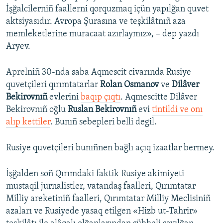
İşğalcilerniñ faallerni qorquzmaq içün yapılğan quvet
aktsiyasıdır. Avropa Şurasına ve teşkilâtnıñ aza
memleketlerine muracaat azırlaymız», – dep yazdı
Aryev.
Aprelniñ 30-nda saba Aqmescit civarında Rusiye
quvetçileri qırımtatarlar
Rolan Osmanov
ve
Dilâver
Bekirovnıñ
evlerini
baqıp çıqtı
. Aqmescitte Dilâver
Bekirovnıñ oğlu
Ruslan Bekirovnıñ
evi
tintildi ve onı
alıp kettiler
. Bunıñ sebepleri belli degil.
Rusiye quvetçileri bunıñnen bağlı açıq izaatlar bermey.
İşğalden soñ Qırımdaki faktik Rusiye akimiyeti
mustaqil jurnalistler, vatandaş faalleri, Qırımtatar
Milliy areketiniñ faalleri, Qırımtatar Milliy Meclisiniñ
azaları ve Rusiyede yasaq etilgen «Hizb ut-Tahrir»