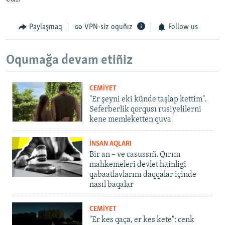
Paylaşmaq
VPN-siz oquñız
Follow us
Oqumağa devam etiñiz
CEMİYET
"Er şeyni eki künde taşlap kettim".
Seferberlik qorqusı rusiyelilerni
kene memleketten quva
İNSAN AQLARI
Bir an – ve casussıñ. Qırım
mahkemeleri devlet hainligi
qabaatlavlarını daqqalar içinde
nasıl baqalar
CEMİYET
"Er kes qaça, er kes kete": cenk