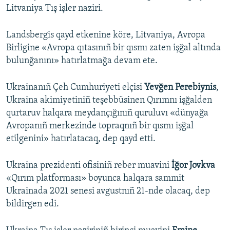
Litvaniya Tış işler naziri.
Landsbergis qayd etkenine köre, Litvaniya, Avropa
Birligine «Avropa qıtasınıñ bir qısmı zaten işğal altında
bulunğanını» hatırlatmağa devam ete.
Ukrainanıñ Çeh Cumhuriyeti elçisi
Yevğen Perebiynis
,
Ukraina akimiyetiniñ teşebbüsinen Qırımnı işğalden
qurtaruv halqara meydançığınıñ quruluvı «dünyağa
Avropanıñ merkezinde topraqnıñ bir qısmı işğal
etilgenini» hatırlatacaq, dep qayd etti.
Ukraina prezidenti ofisiniñ reber muavini
İğor Jovkva
«Qırım platforması» boyunca halqara sammit
Ukrainada 2021 senesi avgustnıñ 21-nde olacaq, dep
bildirgen edi.