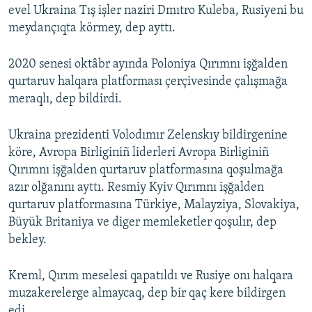
evel Ukraina Tış işler naziri Dmıtro Kuleba, Rusiyeni bu
meydançıqta körmey, dep ayttı.
2020 senesi oktâbr ayında Poloniya Qırımnı işğalden
qurtaruv halqara platforması çerçivesinde çalışmağa
meraqlı, dep bildirdi.
Ukraina prezidenti Volodımır Zelenskıy bildirgenine
köre, Avropa Birliginiñ liderleri Avropa Birliginiñ
Qırımnı işğalden qurtaruv platformasına qoşulmağa
azır olğanını ayttı. Resmiy Kyiv Qırımnı işğalden
qurtaruv platformasına Türkiye, Malayziya, Slovakiya,
Büyük Britaniya ve diger memleketler qoşulır, dep
bekley.
Kreml, Qırım meselesi qapatıldı ve Rusiye onı halqara
muzakerelerge almaycaq, dep bir qaç kere bildirgen
edi.