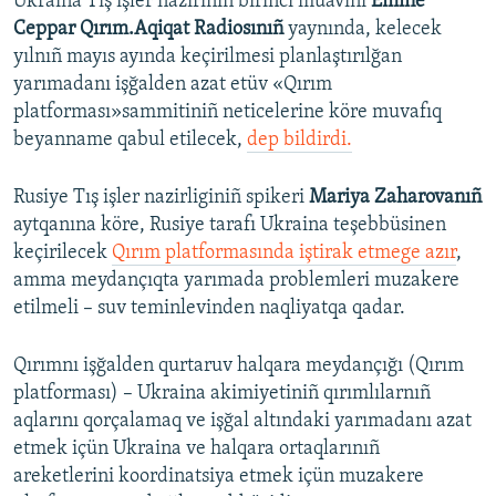
Ukraina Tış işler naziriniñ birinci muavini
Emine
Ceppar Qırım.Aqiqat Radiosınıñ
yaynında, kelecek
yılnıñ mayıs ayında keçirilmesi planlaştırılğan
yarımadanı işğalden azat etüv «Qırım
platforması»sammitiniñ neticelerine köre muvafıq
beyanname qabul etilecek,
dep bildirdi.
Rusiye Tış işler nazirliginiñ spikeri
Mariya Zaharovanıñ
aytqanına köre, Rusiye tarafı Ukraina teşebbüsinen
keçirilecek
Qırım platformasında iştirak etmege azır
,
amma meydançıqta yarımada problemleri muzakere
etilmeli – suv teminlevinden naqliyatqa qadar.
Qırımnı işğalden qurtaruv halqara meydançığı (Qırım
platforması) – Ukraina akimiyetiniñ qırımlılarnıñ
aqlarını qorçalamaq ve işğal altındaki yarımadanı azat
etmek içün Ukraina ve halqara ortaqlarınıñ
areketlerini koordinatsiya etmek içün muzakere