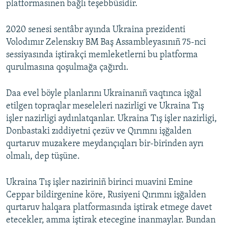
platformasınen bağlı teşebbüsidir.
2020 senesi sentâbr ayında Ukraina prezidenti
Volodımır Zelenskıy BM Baş Assambleyasınıñ 75-nci
sessiyasında iştirakçi memleketlerni bu platforma
qurulmasına qoşulmağa çağırdı.
Daa evel böyle planlarını Ukrainanıñ vaqtınca işğal
etilgen topraqlar meseleleri nazirligi ve Ukraina Tış
işler nazirligi aydınlatqanlar. Ukraina Tış işler nazirligi,
Donbastaki zıddiyetni çezüv ve Qırımnı işğalden
qurtaruv muzakere meydançıqları bir-birinden ayrı
olmalı, dep tüşüne.
Ukraina Tış işler naziriniñ birinci muavini Emine
Ceppar bildirgenine köre, Rusiyeni Qırımnı işğalden
qurtaruv halqara platformasında iştirak etmege davet
etecekler, amma iştirak etecegine inanmaylar. Bundan