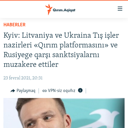
Link
açıqlığı
Esas
HABERLER
mündericege
HABERLER
Kyiv: Litvaniya ve Ukraina Tış işler
qaytmaq
SİYASET
Baş
nazirleri «Qırım platformasını» ve
İQTİSADİYAT
navigatsiyağa
Rusiyege qarşı sanktsiyalarnı
qaytmaq
CEMİYET
muzakere ettiler
Qıdıruvğa
MEDENİYET
qaytmaq
23 fevral 2021, 20:31
İNSAN AQLARI
Paylaşmaq
VPN-siz oquñız
VİDEO
SÜRET
BLOGLAR
FİKİR