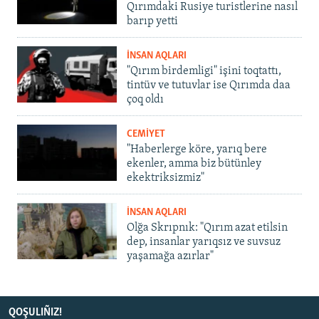
Qırımdaki Rusiye turistlerine nasıl
barıp yetti
İNSAN AQLARI
"Qırım birdemligi" işini toqtattı,
tintüv ve tutuvlar ise Qırımda daa
çoq oldı
CEMİYET
"Haberlerge köre, yarıq bere
ekenler, amma biz bütünley
ekektriksizmiz"
İNSAN AQLARI
Olğa Skrıpnık: "Qırım azat etilsin
dep, insanlar yarıqsız ve suvsuz
yaşamağa azırlar"
QOŞULIÑIZ!