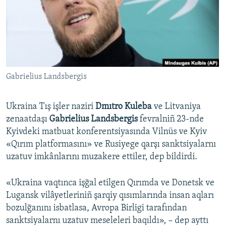
Русский
Українською
QOŞULIÑIZ!
Gabrielius Landsbergis
Ukraina Tış işler naziri
Dmıtro Kuleba
ve Litvaniya
RFE/RS bütün saytları
zenaatdaşı
Gabrielius Landsbergis
fevralniñ 23-nde
Kyivdeki matbuat konferentsiyasında Vilnüs ve Kyiv
«Qırım platformasını» ve Rusiyege qarşı sanktsiyalarnı
uzatuv imkânlarını muzakere ettiler, dep bildirdi.
«Ukraina vaqtınca işğal etilgen Qırımda ve Donetsk ve
Lugansk vilâyetleriniñ şarqiy qısımlarında insan aqları
bozulğanını isbatlasa, Avropa Birligi tarafından
sanktsiyalarnı uzatuv meseleleri baqıldı», – dep ayttı