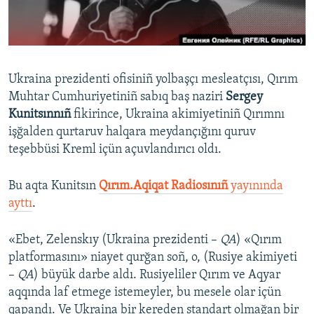
Русский
Українською
Ukraina prezidenti ofisiniñ yolbaşçı mesleatçısı, Qırım
QOŞULIÑIZ!
Muhtar Cumhuriyetiniñ sabıq baş naziri
Sergey
Kunitsınnıñ
fikirince, Ukraina akimiyetiniñ Qırımnı
işğalden qurtaruv halqara meydançığını quruv
teşebbüsi Kreml içün açuvlandırıcı oldı.
RFE/RS bütün saytları
Bu aqta Kunitsın
Qırım.Aqiqat Radiosınıñ
yayınında
ayttı
.
«Ebet, Zelenskıy (Ukraina prezidenti –
QA
) «Qırım
platformasını» niayet qurğan soñ, o, (Rusiye akimiyeti
–
QA
) büyük darbe aldı. Rusiyeliler Qırım ve Aqyar
aqqında laf etmege istemeyler, bu mesele olar içün
qapandı. Ve Ukraina bir kereden standart olmağan bir