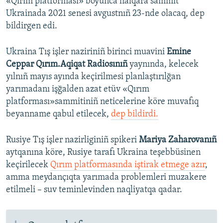
«Qırım platforması» boyunca halqara sammit
Ukrainada 2021 senesi avgustnıñ 23-nde olacaq, dep
bildirgen edi.
Ukraina Tış işler naziriniñ birinci muavini
Emine
Ceppar Qırım.Aqiqat Radiosınıñ
yaynında, kelecek
yılnıñ mayıs ayında keçirilmesi planlaştırılğan
yarımadanı işğalden azat etüv «Qırım
platforması»sammitiniñ neticelerine köre muvafıq
beyanname qabul etilecek,
dep bildirdi.
Rusiye Tış işler nazirliginiñ spikeri
Mariya Zaharovanıñ
aytqanına köre, Rusiye tarafı Ukraina teşebbüsinen
keçirilecek
Qırım platformasında iştirak etmege azır
,
amma meydançıqta yarımada problemleri muzakere
etilmeli – suv teminlevinden naqliyatqa qadar.