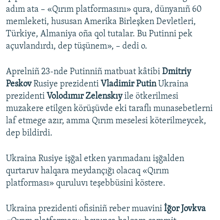
adım ata – «Qırım platformasını» qura, dünyanıñ 60
memleketi, hususan Amerika Birleşken Devletleri,
Türkiye, Almaniya oña qol tutalar. Bu Putinni pek
açuvlandırdı, dep tüşünem», – dedi o.
Aprelniñ 23-nde Putinniñ matbuat kâtibi
Dmitriy
Peskov
Rusiye prezidenti
Vladimir Putin
Ukraina
prezidenti
Volodımır Zelenskıy
ile ötkerilmesi
muzakere etilgen körüşüvde eki taraflı munasebetlerni
laf etmege azır, amma Qırım meselesi köterilmeycek,
dep bildirdi.
Ukraina Rusiye işğal etken yarımadanı işğalden
qurtaruv halqara meydançığı olacaq «Qırım
platforması» quruluvı teşebbüsini köstere.
Ukraina prezidenti ofisiniñ reber muavini
İğor Jovkva