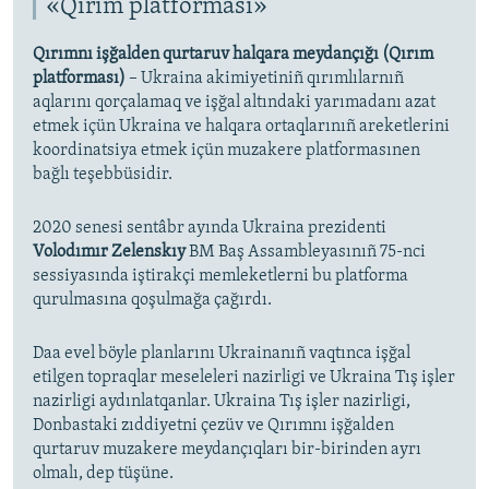
«Qırım platforması»
Qırımnı işğalden qurtaruv halqara meydançığı (Qırım
platforması)
– Ukraina akimiyetiniñ qırımlılarnıñ
aqlarını qorçalamaq ve işğal altındaki yarımadanı azat
etmek içün Ukraina ve halqara ortaqlarınıñ areketlerini
koordinatsiya etmek içün muzakere platformasınen
bağlı teşebbüsidir.
2020 senesi sentâbr ayında Ukraina prezidenti
Volodımır Zelenskıy
BM Baş Assambleyasınıñ 75-nci
sessiyasında iştirakçi memleketlerni bu platforma
qurulmasına qoşulmağa çağırdı.
Daa evel böyle planlarını Ukrainanıñ vaqtınca işğal
etilgen topraqlar meseleleri nazirligi ve Ukraina Tış işler
nazirligi aydınlatqanlar. Ukraina Tış işler nazirligi,
Donbastaki zıddiyetni çezüv ve Qırımnı işğalden
qurtaruv muzakere meydançıqları bir-birinden ayrı
olmalı, dep tüşüne.