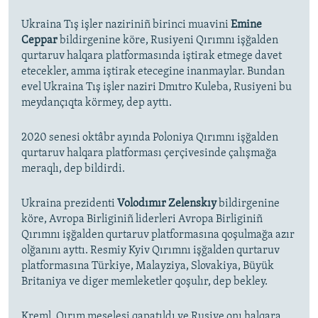
Ukraina Tış işler naziriniñ birinci muavini
Emine
Ceppar
bildirgenine köre, Rusiyeni Qırımnı işğalden
qurtaruv halqara platformasında iştirak etmege davet
etecekler, amma iştirak etecegine inanmaylar. Bundan
evel Ukraina Tış işler naziri Dmıtro Kuleba, Rusiyeni bu
meydançıqta körmey, dep ayttı.
2020 senesi oktâbr ayında Poloniya Qırımnı işğalden
qurtaruv halqara platforması çerçivesinde çalışmağa
meraqlı, dep bildirdi.
Ukraina prezidenti
Volodımır Zelenskıy
bildirgenine
köre, Avropa Birliginiñ liderleri Avropa Birliginiñ
Qırımnı işğalden qurtaruv platformasına qoşulmağa azır
olğanını ayttı. Resmiy Kyiv Qırımnı işğalden qurtaruv
platformasına Türkiye, Malayziya, Slovakiya, Büyük
Britaniya ve diger memleketler qoşulır, dep bekley.
Kreml, Qırım meselesi qapatıldı ve Rusiye onı halqara