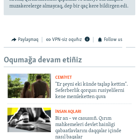
muzakerelerge almaycaq, dep bir qaç kere bildirgen edi.
Paylaşmaq
VPN-siz oquñız
Follow us
Oqumağa devam etiñiz
CEMİYET
"Er şeyni eki künde taşlap kettim".
Seferberlik qorqusı rusiyelilerni
kene memleketten quva
İNSAN AQLARI
Bir an – ve casussıñ. Qırım
mahkemeleri devlet hainligi
qabaatlavlarını daqqalar içinde
nasıl baqalar