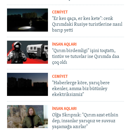
CEMİYET
"Er kes qaça, er kes kete": cenk
Qırımdaki Rusiye turistlerine nasıl
barıp yetti
İNSAN AQLARI
"Qırım birdemligi" işini toqtattı,
tintüv ve tutuvlar ise Qırımda daa
çoq oldı
CEMİYET
"Haberlerge köre, yarıq bere
ekenler, amma biz bütünley
ekektriksizmiz"
İNSAN AQLARI
Olğa Skrıpnık: "Qırım azat etilsin
dep, insanlar yarıqsız ve suvsuz
yaşamağa azırlar"