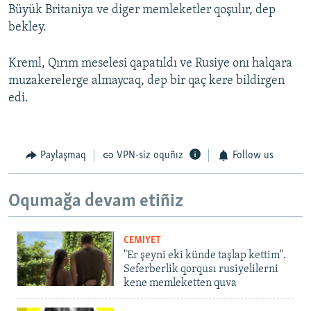
Büyük Britaniya ve diger memleketler qoşulır, dep
bekley.
Kreml, Qırım meselesi qapatıldı ve Rusiye onı halqara
muzakerelerge almaycaq, dep bir qaç kere bildirgen
edi.
Paylaşmaq
VPN-siz oquñız
Follow us
Oqumağa devam etiñiz
CEMİYET
"Er şeyni eki künde taşlap kettim".
Seferberlik qorqusı rusiyelilerni
kene memleketten quva