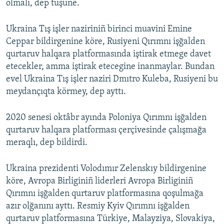
olmalı, dep tüşüne.
Ukraina Tış işler naziriniñ birinci muavini Emine
Ceppar bildirgenine köre, Rusiyeni Qırımnı işğalden
qurtaruv halqara platformasında iştirak etmege davet
etecekler, amma iştirak etecegine inanmaylar. Bundan
evel Ukraina Tış işler naziri Dmıtro Kuleba, Rusiyeni bu
meydançıqta körmey, dep ayttı.
2020 senesi oktâbr ayında Poloniya Qırımnı işğalden
qurtaruv halqara platforması çerçivesinde çalışmağa
meraqlı, dep bildirdi.
Ukraina prezidenti Volodımır Zelenskıy bildirgenine
köre, Avropa Birliginiñ liderleri Avropa Birliginiñ
Qırımnı işğalden qurtaruv platformasına qoşulmağa
azır olğanını ayttı. Resmiy Kyiv Qırımnı işğalden
qurtaruv platformasına Türkiye, Malayziya, Slovakiya,