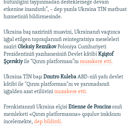
bütünligini taypınmadan desteklemege devam
etkenine inandırdı”, – dep yazıla Ukraina TİN matbuat
hızmetiniñ bildirmesinde.
Ukraina baş naziriniñ muavini, Ukrainanıñ vaqtınca
işğal etilgen topraqlarınıñ reintegratsiya meseleleri
naziri
Oleksiy Reznikov
Poloniya Cumhuriyeti
Prezidentiniñ yazıhanesiniñ Devlet kâtibi
Kşiştof
Şçerskiy
ile “Qırım platforması”nı
muzakere etti.
Ukraina TİN başı
Dmıtro Kuleba
ABD-niñ yañı devlet
kâtibi ile "Qırım platforması"nı ve yarımadanıñ
işğalden azat etilüvini
muzakere etti.
Frenkistannıñ Ukraina elçisi
Etienne de Poncins
onıñ
memleketi «Qırım platformasına» qoşuluv imkânını
incelemekte,
dep bildirdi.