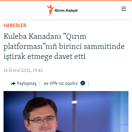
Link
açıqlığı
Esas
HABERLER
mündericege
HABERLER
Kuleba Kanadanı “Qırım
qaytmaq
SİYASET
Baş
platforması”nıñ birinci sammitinde
İQTİSADİYAT
navigatsiyağa
iştirak etmege davet etti
qaytmaq
CEMİYET
Qıdıruvğa
16 fevral 2021, 19:43
MEDENİYET
qaytmaq
Paylaşmaq
VPN-siz oquñız
İNSAN AQLARI
VİDEO
SÜRET
BLOGLAR
FİKİR