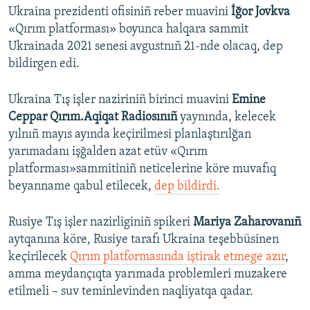
Ukraina prezidenti ofisiniñ reber muavini
İğor Jovkva
«Qırım platforması» boyunca halqara sammit
Ukrainada 2021 senesi avgustnıñ 21-nde olacaq, dep
bildirgen edi.
Ukraina Tış işler naziriniñ birinci muavini
Emine
Ceppar Qırım.Aqiqat Radiosınıñ
yaynında, kelecek
yılnıñ mayıs ayında keçirilmesi planlaştırılğan
yarımadanı işğalden azat etüv «Qırım
platforması»sammitiniñ neticelerine köre muvafıq
beyanname qabul etilecek,
dep bildirdi.
Rusiye Tış işler nazirliginiñ spikeri
Mariya Zaharovanıñ
aytqanına köre, Rusiye tarafı Ukraina teşebbüsinen
keçirilecek
Qırım platformasında iştirak etmege azır
,
amma meydançıqta yarımada problemleri muzakere
etilmeli – suv teminlevinden naqliyatqa qadar.