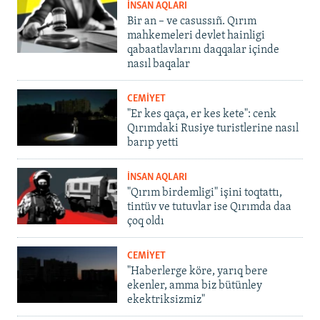
İNSAN AQLARI
Bir an – ve casussıñ. Qırım
mahkemeleri devlet hainligi
qabaatlavlarını daqqalar içinde
nasıl baqalar
CEMİYET
"Er kes qaça, er kes kete": cenk
Qırımdaki Rusiye turistlerine nasıl
barıp yetti
İNSAN AQLARI
"Qırım birdemligi" işini toqtattı,
tintüv ve tutuvlar ise Qırımda daa
çoq oldı
CEMİYET
"Haberlerge köre, yarıq bere
ekenler, amma biz bütünley
ekektriksizmiz"