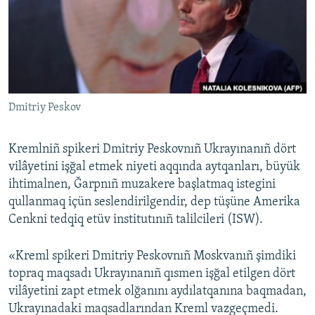
Русский
Українською
QOŞULIÑIZ!
Dmitriy Peskov
Kremlniñ spikeri Dmitriy Peskovnıñ Ukrayınanıñ dört
RFE/RS bütün saytları
vilâyetini işğal etmek niyeti aqqında aytqanları, büyük
ihtimalnen, Ğarpnıñ muzakere başlatmaq istegini
qullanmaq içün seslendirilgendir, dep tüşüne Amerika
Cenkni tedqiq etüv institutınıñ talilcileri (ISW).
«Kreml spikeri Dmitriy Peskovnıñ Moskvanıñ şimdiki
topraq maqsadı Ukrayınanıñ qısmen işğal etilgen dört
vilâyetini zapt etmek olğanını aydılatqanına baqmadan,
Ukrayınadaki maqsadlarından Kreml vazgeçmedi.