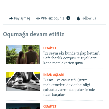
Paylaşmaq
VPN-siz oquñız
Follow us
Oqumağa devam etiñiz
CEMİYET
"Er şeyni eki künde taşlap kettim".
Seferberlik qorqusı rusiyelilerni
kene memleketten quva
İNSAN AQLARI
Bir an – ve casussıñ. Qırım
mahkemeleri devlet hainligi
qabaatlavlarını daqqalar içinde
nasıl baqalar
CEMİYET