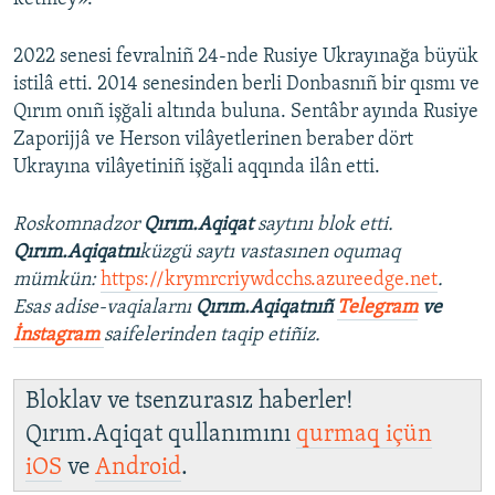
2022 senesi fevralniñ 24-nde Rusiye Ukrayınağa büyük
istilâ etti. 2014 senesinden berli Donbasnıñ bir qısmı ve
Qırım onıñ işğali altında buluna. Sentâbr ayında Rusiye
Zaporijjâ ve Herson vilâyetlerinen beraber dört
Ukrayına vilâyetiniñ işğali aqqında ilân etti.
Roskomnadzor
Qırım.Aqiqat
saytını blok etti.
Qırım.Aqiqatnı
küzgü saytı vastasınen oqumaq
mümkün:
https://krymrcriywdcchs.azureedge.net
.
Esas adise-vaqialarnı
Qırım.Aqiqatnıñ
Telegram
ve
İnstagram
saifelerinden taqip etiñiz.
Bloklav ve tsenzurasız haberler!
Qırım.Aqiqat qullanımını
qurmaq içün
iOS
ve
Android
.