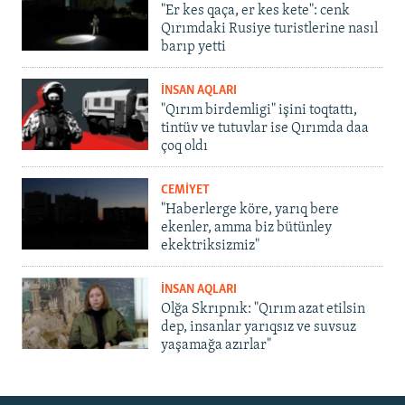
"Er kes qaça, er kes kete": cenk
Qırımdaki Rusiye turistlerine nasıl
barıp yetti
İNSAN AQLARI
"Qırım birdemligi" işini toqtattı,
tintüv ve tutuvlar ise Qırımda daa
çoq oldı
CEMİYET
"Haberlerge köre, yarıq bere
ekenler, amma biz bütünley
ekektriksizmiz"
İNSAN AQLARI
Olğa Skrıpnık: "Qırım azat etilsin
dep, insanlar yarıqsız ve suvsuz
yaşamağa azırlar"