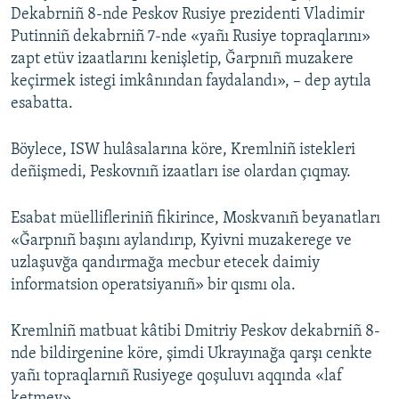
Dekabrniñ 8-nde Peskov Rusiye prezidenti Vladimir
Putinniñ dekabrniñ 7-nde «yañı Rusiye topraqlarını»
zapt etüv izaatlarını kenişletip, Ğarpnıñ muzakere
keçirmek istegi imkânından faydalandı», – dep aytıla
esabatta.
Böylece, ISW hulâsalarına köre, Kremlniñ istekleri
deñişmedi, Peskovnıñ izaatları ise olardan çıqmay.
Esabat müellifleriniñ fikirince, Moskvanıñ beyanatları
«Ğarpnıñ başını aylandırıp, Kyivni muzakerege ve
uzlaşuvğa qandırmağa mecbur etecek daimiy
informatsion operatsiyanıñ» bir qısmı ola.
Kremlniñ matbuat kâtibi Dmitriy Peskov dekabrniñ 8-
nde bildirgenine köre, şimdi Ukrayınağa qarşı cenkte
yañı topraqlarnıñ Rusiyege qoşuluvı aqqında «laf
ketmey».