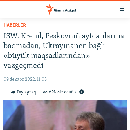
Link
açıqlığı
Esas
HABERLER
mündericege
HABERLER
ISW: Kreml, Peskovnıñ aytqanlarına
qaytmaq
SİYASET
Baş
baqmadan, Ukrayınanen bağlı
İQTİSADİYAT
navigatsiyağa
«büyük maqsadlarından»
qaytmaq
CEMİYET
vazgeçmedi
Qıdıruvğa
MEDENİYET
qaytmaq
09 dekabr 2022, 11:05
İNSAN AQLARI
Paylaşmaq
VPN-siz oquñız
VİDEO
SÜRET
BLOGLAR
FİKİR