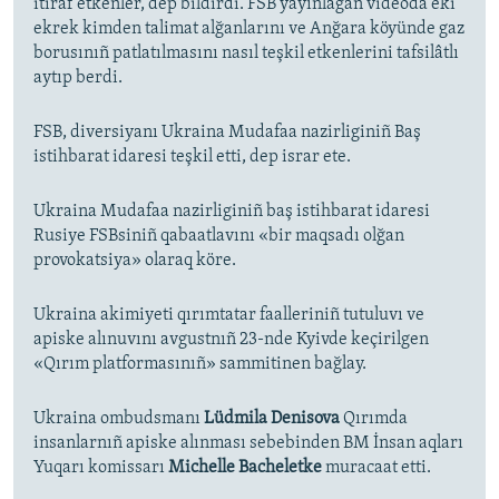
itiraf etkenler, dep bildirdi. FSB yayınlağan videoda eki
ekrek kimden talimat alğanlarını ve Anğara köyünde gaz
borusınıñ patlatılmasını nasıl teşkil etkenlerini tafsilâtlı
aytıp berdi.
FSB, diversiyanı Ukraina Mudafaa nazirliginiñ Baş
istihbarat idaresi teşkil etti, dep israr ete.
Ukraina Mudafaa nazirliginiñ baş istihbarat idaresi
Rusiye FSBsiniñ qabaatlavını «bir maqsadı olğan
provokatsiya» olaraq köre.
Ukraina akimiyeti qırımtatar faalleriniñ tutuluvı ve
apiske alınuvını avgustnıñ 23-nde Kyivde keçirilgen
«Qırım platformasınıñ» sammitinen bağlay.
Ukraina ombudsmanı
Lüdmila Denisova
Qırımda
insanlarnıñ apiske alınması sebebinden BM İnsan aqları
Yuqarı komissarı
Michelle Bacheletke
muracaat etti.