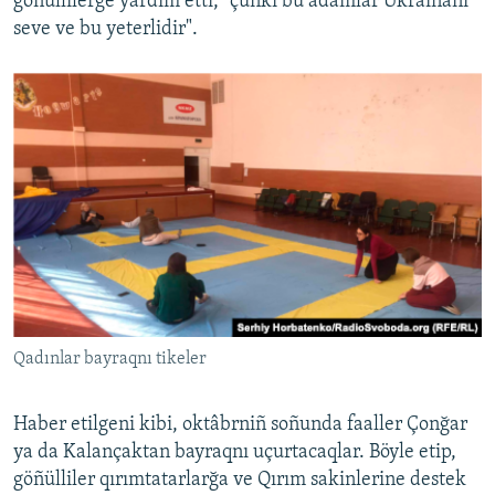
göñüllilerge yardım etti, "çünki bu adamlar Ukrainanı
seve ve bu yeterlidir".
Qadınlar bayraqnı tikeler
Haber etilgeni kibi, oktâbrniñ soñunda faaller Çonğar
ya da Kalançaktan bayraqnı uçurtacaqlar. Böyle etip,
göñülliler qırımtatarlarğa ve Qırım sakinlerine destek