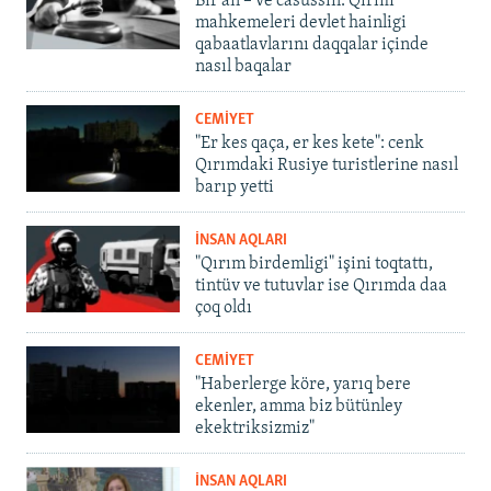
Bir an – ve casussıñ. Qırım
mahkemeleri devlet hainligi
qabaatlavlarını daqqalar içinde
nasıl baqalar
CEMİYET
"Er kes qaça, er kes kete": cenk
Qırımdaki Rusiye turistlerine nasıl
barıp yetti
İNSAN AQLARI
"Qırım birdemligi" işini toqtattı,
tintüv ve tutuvlar ise Qırımda daa
çoq oldı
CEMİYET
"Haberlerge köre, yarıq bere
ekenler, amma biz bütünley
ekektriksizmiz"
İNSAN AQLARI