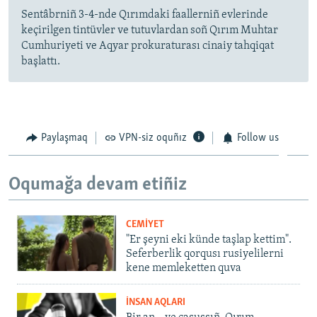
Sentâbrniñ 3-4-nde Qırımdaki faallerniñ evlerinde
keçirilgen tintüvler ve tutuvlardan soñ Qırım Muhtar
Cumhuriyeti ve Aqyar prokuraturası cinaiy tahqiqat
başlattı.
Paylaşmaq
VPN-siz oquñız
Follow us
Oqumağa devam etiñiz
CEMİYET
"Er şeyni eki künde taşlap kettim".
Seferberlik qorqusı rusiyelilerni
kene memleketten quva
İNSAN AQLARI