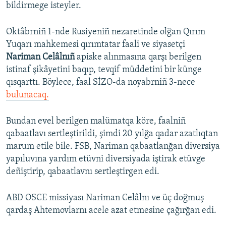
bildirmege isteyler.
Oktâbrniñ 1-nde Rusiyeniñ nezaretinde olğan Qırım
Yuqarı mahkemesi qırımtatar faali ve siyasetçi
Nariman Celâlnıñ
apiske alınmasına qarşı berilgen
istinaf şikâyetini baqıp, tevqif müddetini bir künge
qısqarttı. Böylece, faal SİZO-da noyabrniñ 3-nece
bulunacaq.
Bundan evel berilgen malümatqa köre, faalniñ
qabaatlavı sertleştirildi, şimdi 20 yılğa qadar azatlıqtan
marum etile bile. FSB, Nariman qabaatlanğan diversiya
yapıluvına yardım etüvni diversiyada iştirak etüvge
deñiştirip, qabaatlavnı sertleştirgen edi.
ABD OSCE missiyası Nariman Celâlnı ve üç doğmuş
qardaş Ahtemovlarnı acele azat etmesine çağırğan edi.