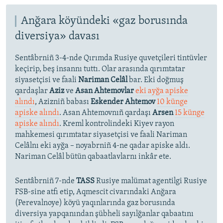
Anğara köyündeki «gaz borusında
diversiya» davası
Sentâbrniñ 3-4-nde Qırımda Rusiye quvetçileri tintüvler
keçirip, beş insannı tuttı. Olar arasında qırımtatar
siyasetçisi ve faali
Nariman Celâl
bar. Eki doğmuş
qardaşlar
Aziz
ve
Asan Ahtemovlar
eki ayğa apiske
alındı
, Azizniñ babası
Eskender Ahtemov
10 künge
apiske alındı
. Asan Ahtemovnıñ qardaşı
Arsen
15 künge
apiske alındı
. Kreml kontrolindeki Kiyev rayon
mahkemesi qırımtatar siyasetçisi ve faali Nariman
Celâlnı eki ayğa – noyabrniñ 4-ne qadar apiske aldı.
Nariman Celâl bütün qabaatlavlarnı inkâr ete.
Sentâbrniñ 7-nde
TASS
Rusiye malümat agentilgi Rusiye
FSB-sine atfı etip, Aqmescit civarındaki Anğara
(Perevalnoye) köyü yaqınlarında gaz borusında
diversiya yapqanından şübheli sayılğanlar qabaatını