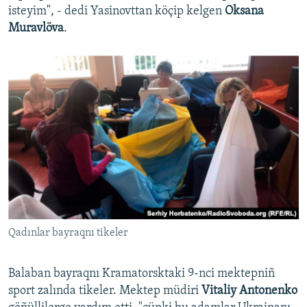
isteyim", - dedi Yasinovttan köçip kelgen
Oksana
Muravlöva
.
Qadınlar bayraqnı tikeler
Balaban bayraqnı Kramatorsktaki 9-nci mektepniñ
sport zalında tikeler. Mektep müdiri
Vitaliy Antonenko