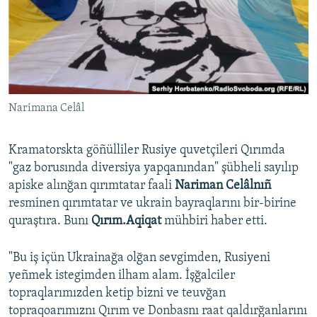
Русский
Українською
QOŞULIÑIZ!
Narimana Celâl
Kramatorskta göñülliler Rusiye quvetçileri Qırımda
RFE/RS bütün saytları
"gaz borusında diversiya yapqanından" şübheli sayılıp
apiske alınğan qırımtatar faali
Nariman Celâlnıñ
resminen qırımtatar ve ukrain bayraqlarını bir-birine
quraştıra. Bunı
Qırım.Aqiqat
mühbiri haber etti.
"Bu iş içün Ukrainağa olğan sevgimden, Rusiyeni
yeñmek istegimden ilham alam. İşğalciler
topraqlarımızden ketip bizni ve teuvğan
topraqoarımıznı Qırım ve Donbasnı raat qaldırğanlarını