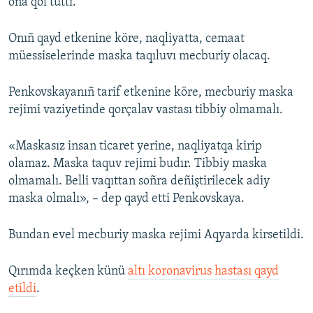
oña qol tuttı.
Onıñ qayd etkenine köre, naqliyatta, cemaat
müessiselerinde maska taqıluvı mecburiy olacaq.
Penkovskayanıñ tarif etkenine köre, mecburiy maska
rejimi vaziyetinde qorçalav vastası tibbiy olmamalı.
«Maskasız insan ticaret yerine, naqliyatqa kirip
olamaz. Maska taquv rejimi budır. Tibbiy maska
olmamalı. Belli vaqıttan soñra deñiştirilecek adiy
maska olmalı», – dep qayd etti Penkovskaya.
Bundan evel mecburiy maska rejimi Aqyarda kirsetildi.
Qırımda keçken künü
altı koronavirus hastası qayd
etildi
.