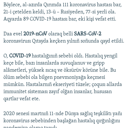
Böylece, al-azırda Qırımda 111 koronavirus hastası bar,
21-i çetelden keldi, 13-ü – Rusiyeden, 77-si yerli ola.
Aqyarda 89 COVID-19 hastası bar, eki kişi vefat etti.
Daa evel
2019-nCoV
olaraq belli
SARS-CoV-2
koronavirusı Qıtayda keçken yılnıñ soñunda qayd etildi.
O,
COVID-19
hastalığınıñ sebebi oldı. Hastalıq yengil
keçe bile, bazı insanlarda suvuqlanuv ve gripp
alâmetleri, yüksek sıcaq ve öksürüv körüne bile. Bu
ölüm sebebi ola bilgen pnevmoniyağa keçmesi
mümkün. Hastalarnıñ ekseriyeti tüzele; çoqusı allarda
immunitet sisteması zayıf olğan insanlar, hususan
qartlar vefat ete.
2020 senesi martnıñ 11-nde Dünya sağlıq teşkilâtı yañı
koronavirus sebebinden başlağan hastalıq qırğınlığını