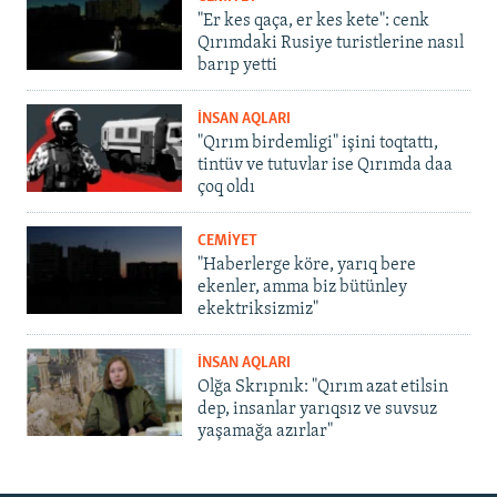
"Er kes qaça, er kes kete": cenk
Qırımdaki Rusiye turistlerine nasıl
barıp yetti
İNSAN AQLARI
"Qırım birdemligi" işini toqtattı,
tintüv ve tutuvlar ise Qırımda daa
çoq oldı
CEMİYET
"Haberlerge köre, yarıq bere
ekenler, amma biz bütünley
ekektriksizmiz"
İNSAN AQLARI
Olğa Skrıpnık: "Qırım azat etilsin
dep, insanlar yarıqsız ve suvsuz
yaşamağa azırlar"