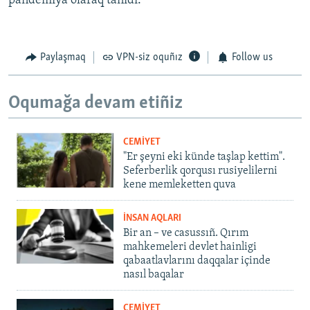
pandemiya olaraq tanıdı.
Paylaşmaq
VPN-siz oquñız
Follow us
Oqumağa devam etiñiz
CEMİYET
"Er şeyni eki künde taşlap kettim".
Seferberlik qorqusı rusiyelilerni
kene memleketten quva
İNSAN AQLARI
Bir an – ve casussıñ. Qırım
mahkemeleri devlet hainligi
qabaatlavlarını daqqalar içinde
nasıl baqalar
CEMİYET