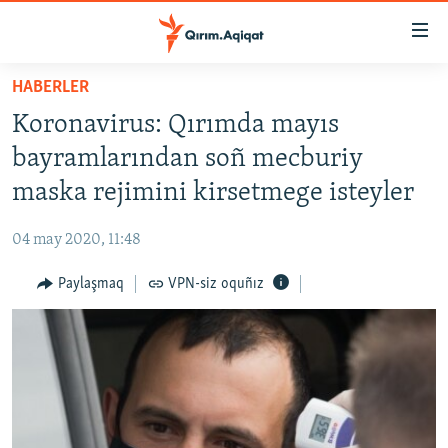
Link
açıqlığı
Esas
HABERLER
mündericege
HABERLER
Koronavirus: Qırımda mayıs
qaytmaq
SİYASET
Baş
bayramlarından soñ mecburiy
İQTİSADİYAT
navigatsiyağa
maska rejimini kirsetmege isteyler
qaytmaq
CEMİYET
Qıdıruvğa
04 may 2020, 11:48
MEDENİYET
qaytmaq
Paylaşmaq
VPN-siz oquñız
İNSAN AQLARI
VİDEO
SÜRET
BLOGLAR
FİKİR