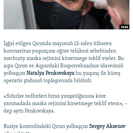
Русский
Українською
QOŞULIÑIZ!
İşğal etilgen Qırımda mayısnıñ 12-nden itibaren
koronavirus yuqunçına oğrav telükesi sebebinden
mecburiy maska rejimini kirsetmege teklif eteler. Bu
RFE/RS bütün saytları
aqta Qırım ve Aqyardaki Rospotrebnadzor idaresiniñ
yolbaşçısı
Natalya Penkovskaya
bu yuqunç ile küreş
operativ ştabınıñ toplaşuvında bildirdi.
«Sıñırlav tedbirleri biraz yımşatılğanına köre
yarımadada maska rejimini kirsetmege teklif etem», –
dep ayttı Penkovskaya.
Rusiye kontrolindeki Qırım yolbaşçısı
Sergey Aksenov