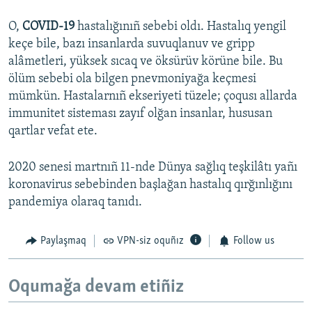
O,
COVID-19
hastalığınıñ sebebi oldı. Hastalıq yengil
keçe bile, bazı insanlarda suvuqlanuv ve gripp
alâmetleri, yüksek sıcaq ve öksürüv körüne bile. Bu
ölüm sebebi ola bilgen pnevmoniyağa keçmesi
mümkün. Hastalarnıñ ekseriyeti tüzele; çoqusı allarda
immunitet sisteması zayıf olğan insanlar, hususan
qartlar vefat ete.
2020 senesi martnıñ 11-nde Dünya sağlıq teşkilâtı yañı
koronavirus sebebinden başlağan hastalıq qırğınlığını
pandemiya olaraq tanıdı.
Paylaşmaq
VPN-siz oquñız
Follow us
Oqumağa devam etiñiz