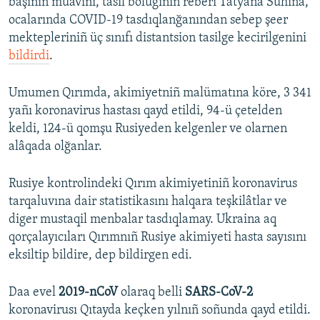
başınıñ müavini, tasil bölüginiñ reberi Tatyana Suhina,
ocalarında COVID-19 tasdıqlanğanından sebep şeer
mektepleriniñ üç sınıfı distantsion tasilge kecirilgenini
bildirdi
.
Umumen Qırımda, akimiyetniñ malümatına köre, 3 341
yañı koronavirus hastası qayd etildi, 94-ü çetelden
keldi, 124-ü qomşu Rusiyeden kelgenler ve olarnen
alâqada olğanlar.
Rusiye kontrolindeki Qırım akimiyetiniñ koronavirus
tarqaluvına dair statistikasını halqara teşkilâtlar ve
diger mustaqil menbalar tasdıqlamay. Ukraina aq
qorçalayıcıları Qırımnıñ Rusiye akimiyeti hasta sayısını
eksiltip bildire, dep bildirgen edi.
Daa evel
2019-nCoV
olaraq belli
SARS-CoV-2
koronavirusı Qıtayda keçken yılnıñ soñunda qayd etildi.