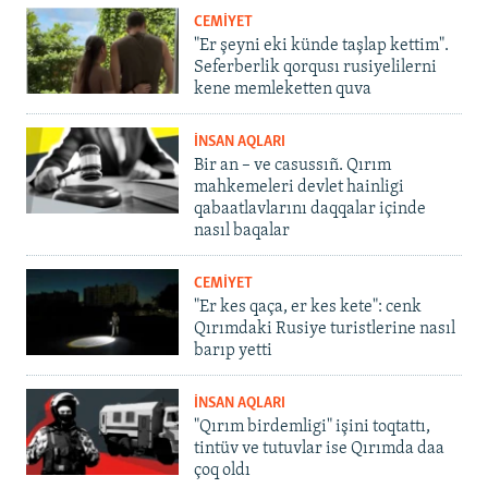
CEMİYET
"Er şeyni eki künde taşlap kettim".
Seferberlik qorqusı rusiyelilerni
kene memleketten quva
İNSAN AQLARI
Bir an – ve casussıñ. Qırım
mahkemeleri devlet hainligi
qabaatlavlarını daqqalar içinde
nasıl baqalar
CEMİYET
"Er kes qaça, er kes kete": cenk
Qırımdaki Rusiye turistlerine nasıl
barıp yetti
İNSAN AQLARI
"Qırım birdemligi" işini toqtattı,
tintüv ve tutuvlar ise Qırımda daa
çoq oldı