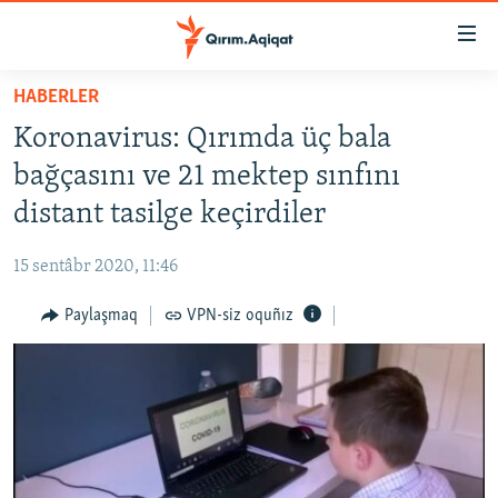
Link
açıqlığı
Esas
HABERLER
mündericege
HABERLER
Koronavirus: Qırımda üç bala
qaytmaq
SİYASET
Baş
bağçasını ve 21 mektep sınfını
İQTİSADİYAT
navigatsiyağa
distant tasilge keçirdiler
qaytmaq
CEMİYET
Qıdıruvğa
15 sentâbr 2020, 11:46
MEDENİYET
qaytmaq
Paylaşmaq
VPN-siz oquñız
İNSAN AQLARI
VİDEO
SÜRET
BLOGLAR
FİKİR