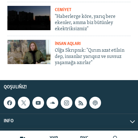
CEMİYET
"Haberlerge köre, yarıq bere
ekenler, amma biz bütünley
ekektriksizmiz"
İNSAN AQLARI
Olğa Skrıpnık: "Qırım azat etilsin
dep, insanlar yarıqsız ve suvsuz
yaşamağa azırlar"
QOŞULIÑIZ!
INFO
© Qırım.Aqiqat, 2026 | All Rights Reserved.