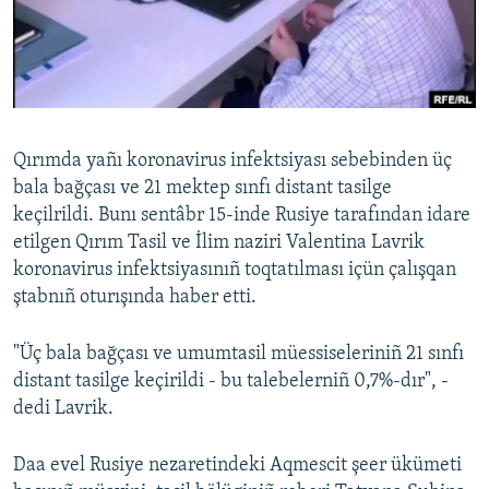
Русский
Українською
QOŞULIÑIZ!
Qırımda yañı koronavirus infektsiyası sebebinden üç
bala bağçası ve 21 mektep sınfı distant tasilge
keçilrildi. Bunı sentâbr 15-inde Rusiye tarafından idare
RFE/RS bütün saytları
etilgen Qırım Tasil ve İlim naziri Valentina Lavrik
koronavirus infektsiyasınıñ toqtatılması içün çalışqan
ştabnıñ oturışında haber etti.
"Üç bala bağçası ve umumtasil müessiseleriniñ 21 sınfı
distant tasilge keçirildi - bu talebelerniñ 0,7%-dır", -
dedi Lavrik.
Daa evel Rusiye nezaretindeki Aqmescit şeer ükümeti