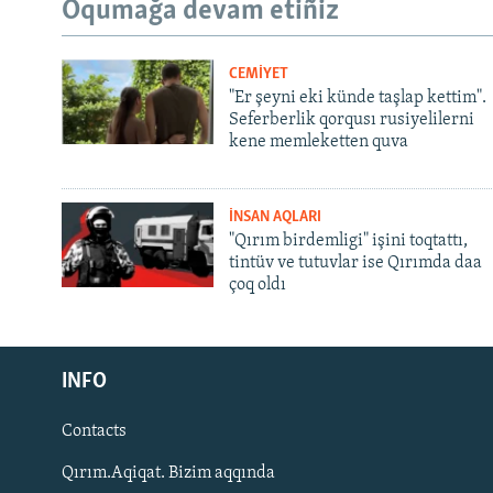
Oqumağa devam etiñiz
CEMİYET
"Er şeyni eki künde taşlap kettim".
Seferberlik qorqusı rusiyelilerni
kene memleketten quva
İNSAN AQLARI
"Qırım birdemligi" işini toqtattı,
tintüv ve tutuvlar ise Qırımda daa
çoq oldı
Русский
INFO
Українською
Contacts
QOŞULIÑIZ!
Qırım.Aqiqat. Bizim aqqında