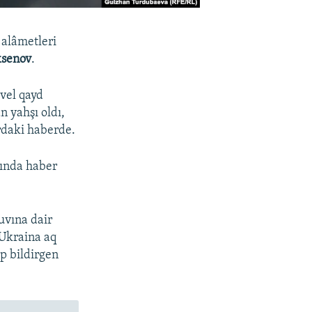
 alâmetleri
ksenov
.
evel qayd
n yahşı oldı,
rdaki haberde.
ında haber
uvına dair
 Ukraina aq
ep bildirgen