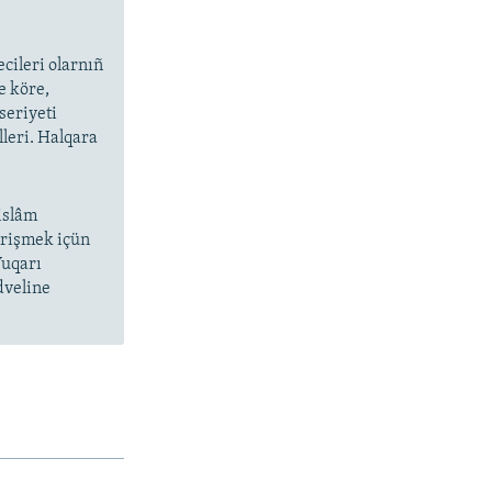
cileri olarnıñ
e köre,
seriyeti
lleri. Halqara
islâm
 irişmek içün
Yuqarı
dveline