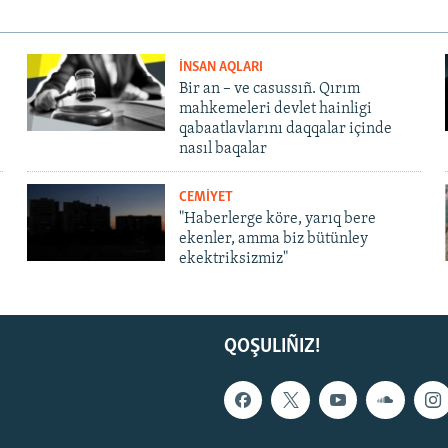
İNSAN AQLARI
Bir an – ve casussıñ. Qırım
mahkemeleri devlet hainligi
qabaatlavlarını daqqalar içinde
nasıl baqalar
CEMİYET
"Haberlerge köre, yarıq bere
ekenler, amma biz bütünley
ekektriksizmiz"
QOŞULIÑIZ!