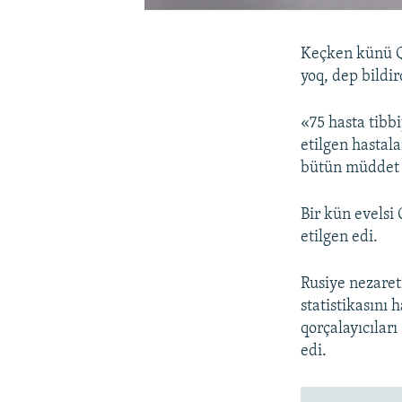
Keçken künü Qı
yoq, dep bildi
«75 hasta tibb
etilgen hastala
bütün müddet d
Bir kün evelsi
etilgen edi.
Rusiye nezaret
statistikasını
qorçalayıcıları
edi.