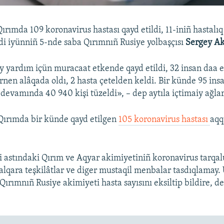
rımda 109 koronavirus hastası qayd etildi, 11-iniñ hastalıq
rdi iyünniñ 5-nde saba Qırımnıñ Rusiye yolbaşçısı
Sergey A
iy yardım içün muracaat etkende qayd etildi, 32 insan daa 
rnen alâqada oldı, 2 hasta çetelden keldi. Bir künde 95 insa
evamında 40 940 kişi tüzeldi», – dep aytıla içtimaiy ağla
 Qırımda bir künde qayd etilgen
105 koronavirus hastası
aqq
i astındaki Qırım ve Aqyar akimiyetiniñ koronavirus tarqal
 halqara teşkilâtlar ve diger mustaqil menbalar tasdıqlamay.
 Qırımnıñ Rusiye akimiyeti hasta sayısını eksiltip bildire, d