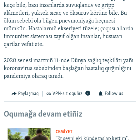
keçe bile, bazı insanlarda suvuqlanuv ve gripp
alâmetleri, yüksek sıcaq ve öksürüv körüne bile. Bu
ölüm sebebi ola bilgen pnevmoniyağa keçmesi
mümkün. Hastalarnıñ ekseriyeti tüzele; çoqusı allarda
immunitet sisteması zayıf olğan insanlar, hususan
qartlar vefat ete.
2020 senesi martnıñ 11-nde Dünya sağlıq teşkilâtı yañı
koronavirus sebebinden başlağan hastalıq qırğınlığını
pandemiya olaraq tanıdı.
Paylaşmaq
VPN-siz oquñız
Follow us
Oqumağa devam etiñiz
CEMİYET
"Er şeyni eki künde taşlap kettim".