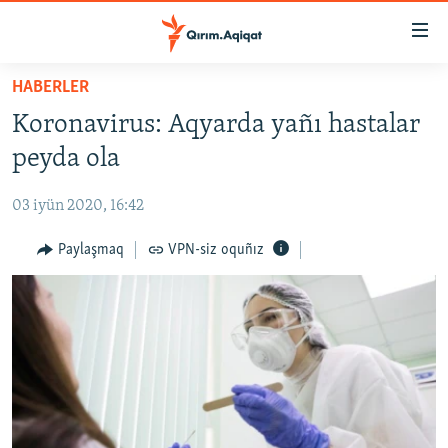
Link
açıqlığı
Esas
HABERLER
mündericege
HABERLER
Koronavirus: Aqyarda yañı hastalar
qaytmaq
SİYASET
Baş
peyda ola
İQTİSADİYAT
navigatsiyağa
qaytmaq
03 iyün 2020, 16:42
CEMİYET
Qıdıruvğa
MEDENİYET
Paylaşmaq
VPN-siz oquñız
qaytmaq
İNSAN AQLARI
VİDEO
SÜRET
BLOGLAR
FİKİR