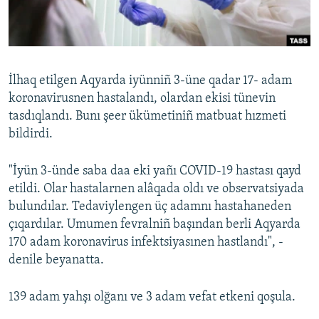
Русский
Українською
İlhaq etilgen Aqyarda iyünniñ 3-üne qadar 17- adam
QOŞULIÑIZ!
koronavirusnen hastalandı, olardan ekisi tünevin
tasdıqlandı. Bunı şeer ükümetiniñ matbuat hızmeti
bildirdi.
RFE/RS bütün saytları
"İyün 3-ünde saba daa eki yañı COVID-19 hastası qayd
etildi. Olar hastalarnen alâqada oldı ve observatsiyada
bulundılar. Tedaviylengen üç adamnı hastahaneden
çıqardılar. Umumen fevralniñ başından berli Aqyarda
170 adam koronavirus infektsiyasınen hastlandı", -
denile beyanatta.
139 adam yahşı olğanı ve 3 adam vefat etkeni qoşula.