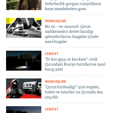
Seferberlik qorqusı rusiyelilerni
kene memleketten quva
İNSAN AQLARI
Bir an – ve casussıñ. Qırım
mahkemeleri devlet hainligi
qabaatlavlarını daqqalar içinde
nasıl baqalar
CEMİYET
"Er kes qaça, er kes kete": cenk
Qırımdaki Rusiye turistlerine nasıl
barıp yetti
İNSAN AQLARI
"Qırım birdemligi" işini toqtattı,
tintüv ve tutuvlar ise Qırımda daa
çoq oldı
CEMİYET