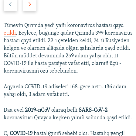
P
N
r
e
e
x
v
t
Tünevin Qırımda yedi yañı koronavirus hastası qayd
i
s
etildi
. Böylece, bugünge qadar Qırımda 399 koronavirus
o
l
hastası qayd etildi. 29-ı çetelden keldi, 74-ü Rusiyeden
u
i
kelgen ve olarnen alâqada olğan şahıslarda qayd etildi.
s
d
Bütün müddet devamında 259 adam yahşı oldı, 11
s
e
COVID-19 ile hasta patsiyet vefat etti, olarnıñ üçü -
l
koronavirusnıñ özü sebebinden.
i
d
Aqyarda COVID-19 adiseleri 168-gece arttı. 136 adam
e
yahşı oldı, 3 adam vefat etti.
Daa evel
2019-nCoV
olaraq belli
SARS-CoV-2
koronavirusı Qıtayda keçken yılnıñ soñunda qayd etildi.
O,
COVID-19
hastalığınıñ sebebi oldı. Hastalıq yengil