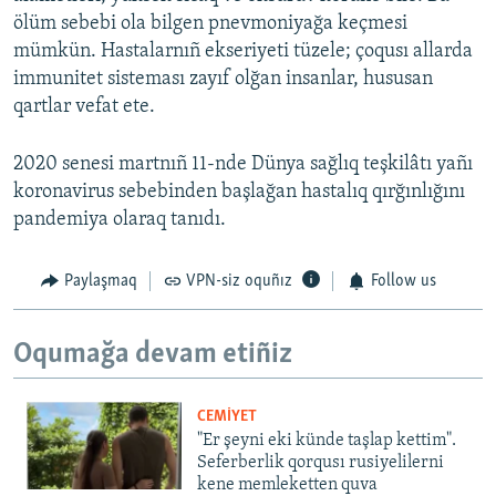
ölüm sebebi ola bilgen pnevmoniyağa keçmesi
mümkün. Hastalarnıñ ekseriyeti tüzele; çoqusı allarda
immunitet sisteması zayıf olğan insanlar, hususan
qartlar vefat ete.
2020 senesi martnıñ 11-nde Dünya sağlıq teşkilâtı yañı
koronavirus sebebinden başlağan hastalıq qırğınlığını
pandemiya olaraq tanıdı.
Paylaşmaq
VPN-siz oquñız
Follow us
Oqumağa devam etiñiz
CEMİYET
"Er şeyni eki künde taşlap kettim".
Seferberlik qorqusı rusiyelilerni
kene memleketten quva