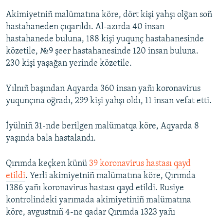
Akimiyetniñ malümatına köre, dört kişi yahşı olğan soñ
hastahaneden çıqarıldı. Al-azırda 40 insan
hastahanede buluna, 188 kişi yuqunç hastahanesinde
közetile, №9 şeer hastahanesinde 120 insan buluna.
230 kişi yaşağan yerinde közetile.
Yılnıñ başından Aqyarda 360 insan yañı koronavirus
yuqunçına oğradı, 299 kişi yahşı oldı, 11 insan vefat etti.
İyülniñ 31-nde berilgen malümatqa köre, Aqyarda 8
yaşında bala hastalandı.
Qırımda keçken künü
39 koronavirus hastası qayd
etildi
. Yerli akimiyetniñ malümatına köre, Qırımda
1386 yañı koronavirus hastası qayd etildi. Rusiye
kontrolindeki yarımada akimiyetiniñ malümatına
köre, avgustnıñ 4-ne qadar Qırımda 1323 yañı