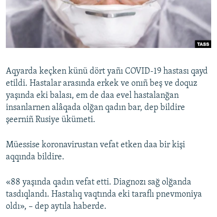
Русский
Українською
QOŞULIÑIZ!
Aqyarda keçken künü dört yañı COVID-19 hastası qayd
etildi. Hastalar arasında erkek ve onıñ beş ve doquz
yaşında eki balası, em de daa evel hastalanğan
RFE/RS bütün saytları
insanlarnen alâqada olğan qadın bar, dep bildire
şeerniñ Rusiye ükümeti.
Müessise koronavirustan vefat etken daa bir kişi
aqqında bildire.
«88 yaşında qadın vefat etti. Diagnozı sağ olğanda
tasdıqlandı. Hastalıq vaqtında eki taraflı pnevmoniya
oldı», – dep aytıla haberde.