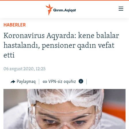
Link
açıqlığı
Esas
HABERLER
mündericege
HABERLER
Koronavirus Aqyarda: kene balalar
qaytmaq
SİYASET
Baş
hastalandı, pensioner qadın vefat
İQTİSADİYAT
navigatsiyağa
etti
qaytmaq
CEMİYET
Qıdıruvğa
06 avgust 2020, 12:25
MEDENİYET
qaytmaq
Paylaşmaq
VPN-siz oquñız
İNSAN AQLARI
VİDEO
SÜRET
BLOGLAR
FİKİR