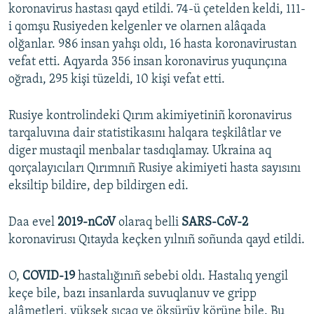
koronavirus hastası qayd etildi. 74-ü çetelden keldi, 111-
i qomşu Rusiyeden kelgenler ve olarnen alâqada
olğanlar. 986 insan yahşı oldı, 16 hasta koronavirustan
vefat etti. Aqyarda 356 insan koronavirus yuqunçına
oğradı, 295 kişi tüzeldi, 10 kişi vefat etti.
Rusiye kontrolindeki Qırım akimiyetiniñ koronavirus
tarqaluvına dair statistikasını halqara teşkilâtlar ve
diger mustaqil menbalar tasdıqlamay. Ukraina aq
qorçalayıcıları Qırımnıñ Rusiye akimiyeti hasta sayısını
eksiltip bildire, dep bildirgen edi.
Daa evel
2019-nCoV
olaraq belli
SARS-CoV-2
koronavirusı Qıtayda keçken yılnıñ soñunda qayd etildi.
O,
COVID-19
hastalığınıñ sebebi oldı. Hastalıq yengil
keçe bile, bazı insanlarda suvuqlanuv ve gripp
alâmetleri, yüksek sıcaq ve öksürüv körüne bile. Bu