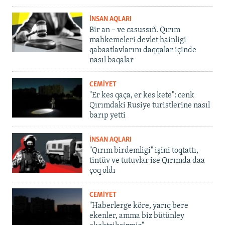
İNSAN AQLARI
Bir an – ve casussıñ. Qırım
mahkemeleri devlet hainligi
qabaatlavlarını daqqalar içinde
nasıl baqalar
CEMİYET
"Er kes qaça, er kes kete": cenk
Qırımdaki Rusiye turistlerine nasıl
barıp yetti
İNSAN AQLARI
"Qırım birdemligi" işini toqtattı,
tintüv ve tutuvlar ise Qırımda daa
çoq oldı
CEMİYET
"Haberlerge köre, yarıq bere
ekenler, amma biz bütünley