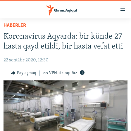
Link
açıqlığı
Esas
HABERLER
mündericege
HABERLER
Koronavirus Aqyarda: bir künde 27
qaytmaq
SİYASET
Baş
hasta qayd etildi, bir hasta vefat etti
İQTİSADİYAT
navigatsiyağa
qaytmaq
22 sentâbr 2020, 12:30
CEMİYET
Qıdıruvğa
MEDENİYET
Paylaşmaq
VPN-siz oquñız
qaytmaq
İNSAN AQLARI
VİDEO
SÜRET
BLOGLAR
FİKİR