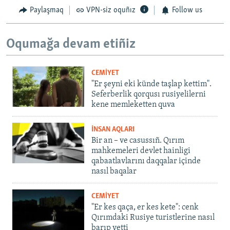
Paylaşmaq
VPN-siz oquñız
Follow us
Oqumağa devam etiñiz
CEMİYET
"Er şeyni eki künde taşlap kettim".
Seferberlik qorqusı rusiyelilerni
kene memleketten quva
İNSAN AQLARI
Bir an – ve casussıñ. Qırım
mahkemeleri devlet hainligi
qabaatlavlarını daqqalar içinde
nasıl baqalar
CEMİYET
"Er kes qaça, er kes kete": cenk
Qırımdaki Rusiye turistlerine nasıl
barıp yetti