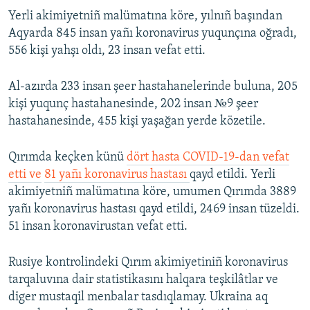
Yerli akimiyetniñ malümatına köre, yılnıñ başından
Aqyarda 845 insan yañı koronavirus yuqunçına oğradı,
556 kişi yahşı oldı, 23 insan vefat etti.
Al-azırda 233 insan şeer hastahanelerinde buluna, 205
kişi yuqunç hastahanesinde, 202 insan №9 şeer
hastahanesinde, 455 kişi yaşağan yerde közetile.
Qırımda keçken künü
dört hasta COVID-19-dan vefat
etti ve
81 yañı koronavirus hastası
qayd etildi. Yerli
akimiyetniñ malümatına köre, umumen Qırımda 3889
yañı koronavirus hastası qayd etildi, 2469 insan tüzeldi.
51 insan koronavirustan vefat etti.
Rusiye kontrolindeki Qırım akimiyetiniñ koronavirus
tarqaluvına dair statistikasını halqara teşkilâtlar ve
diger mustaqil menbalar tasdıqlamay. Ukraina aq