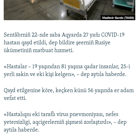
Русский
Українською
Sentâbrniñ 22-nde saba Aqyarda 27 yañı COVID-19
QOŞULIÑIZ!
hastası qayd etildi, dep bildire şeerniñ Rusiye
ükümetiniñ matbuat hızmeti.
«Hastalar – 19 yaşından 81 yaşına qadar insanlar, 25-i
RFE/RS bütün saytları
yerli sakin ve eki kişi kelgen», – dep aytıla haberde.
Qayd etilgenine köre, keçken künü 56 yaşında er adam
vefat etti.
«Hastalıqnı eki taraflı virus pnevmoniyası, nefes
yetersizligi, aqcigerlerniñ şişmesi zorlaştırdı», – dep
aytıla haberde.