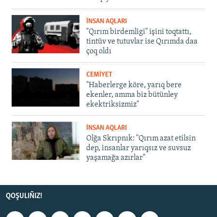
İNSAN AQLARI
"Qırım birdemligi" işini toqtattı,
tintüv ve tutuvlar ise Qırımda daa
çoq oldı
CEMİYET
"Haberlerge köre, yarıq bere
ekenler, amma biz bütünley
ekektriksizmiz"
İNSAN AQLARI
Olğa Skrıpnık: "Qırım azat etilsin
dep, insanlar yarıqsız ve suvsuz
yaşamağa azırlar"
QOŞULIÑIZ!