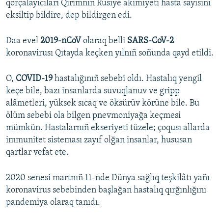
qorçalayıcıları Qırımnıñ Rusiye akimiyeti hasta sayısını
eksiltip bildire, dep bildirgen edi.
Daa evel
2019-nCoV
olaraq belli
SARS-CoV-2
koronavirusı Qıtayda keçken yılnıñ soñunda qayd etildi.
O,
COVID-19
hastalığınıñ sebebi oldı. Hastalıq yengil
keçe bile, bazı insanlarda suvuqlanuv ve gripp
alâmetleri, yüksek sıcaq ve öksürüv körüne bile. Bu
ölüm sebebi ola bilgen pnevmoniyağa keçmesi
mümkün. Hastalarnıñ ekseriyeti tüzele; çoqusı allarda
immunitet sisteması zayıf olğan insanlar, hususan
qartlar vefat ete.
2020 senesi martnıñ 11-nde Dünya sağlıq teşkilâtı yañı
koronavirus sebebinden başlağan hastalıq qırğınlığını
pandemiya olaraq tanıdı.