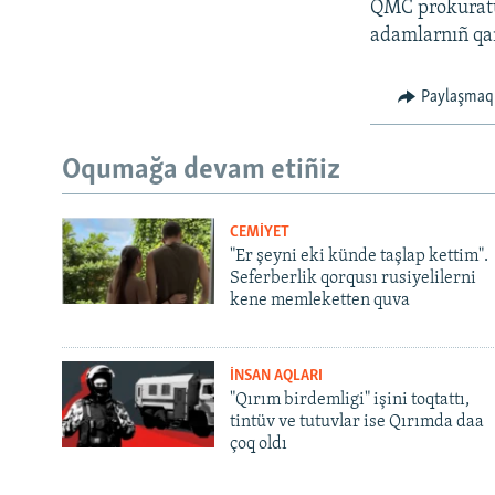
QMC prokuratur
adamlarnıñ qan
Paylaşmaq
Oqumağa devam etiñiz
CEMİYET
"Er şeyni eki künde taşlap kettim".
Seferberlik qorqusı rusiyelilerni
kene memleketten quva
İNSAN AQLARI
"Qırım birdemligi" işini toqtattı,
tintüv ve tutuvlar ise Qırımda daa
çoq oldı