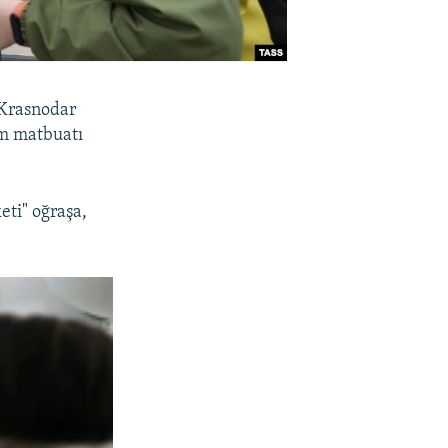
 Krasnodar
ım matbuatı
eti" oğraşa,