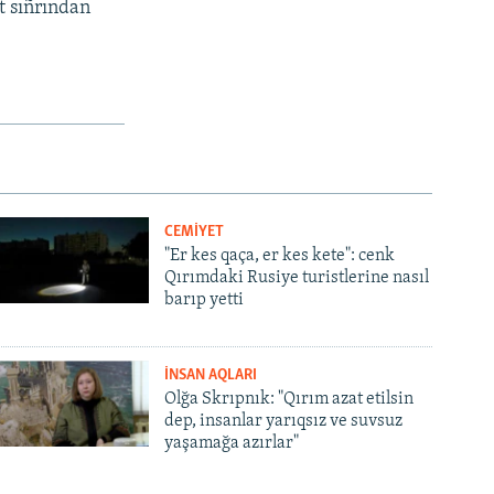
t sıñrından
CEMİYET
"Er kes qaça, er kes kete": cenk
Qırımdaki Rusiye turistlerine nasıl
barıp yetti
İNSAN AQLARI
Olğa Skrıpnık: "Qırım azat etilsin
dep, insanlar yarıqsız ve suvsuz
yaşamağa azırlar"