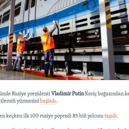
ünde Rusiye prezidenti
Vladimir Putin
Keriç boğazından k
tlerniñ yürmesini
başladı
.
n keçken ilk 100 rusiye poyezdi 85 biñ yolcunı
taşıdı
.