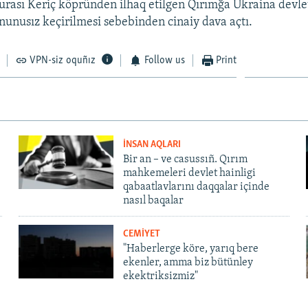
ası Keriç köpründen ilhaq etilgen Qırımğa Ukraina devle
unusız keçirilmesi sebebinden cinaiy dava açtı.
VPN-siz oquñız
Follow us
Print
İNSAN AQLARI
Bir an – ve casussıñ. Qırım
mahkemeleri devlet hainligi
qabaatlavlarını daqqalar içinde
nasıl baqalar
CEMİYET
"Haberlerge köre, yarıq bere
ekenler, amma biz bütünley
ekektriksizmiz"