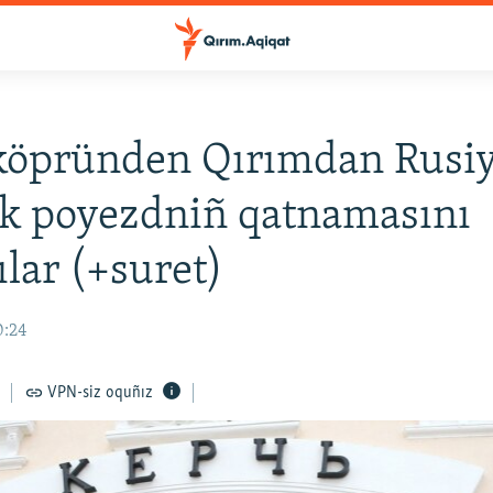
 köpründen Qırımdan Rusi
ik poyezdniñ qatnamasını
ılar (+suret)
0:24
VPN-siz oquñız