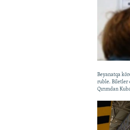
Beyanatqa köre
ruble. Biletler
Qırımdan Kuban