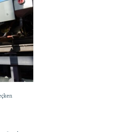
eçken