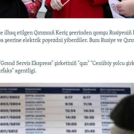
e ilhaq etilgen Qırımnıñ Keriç şeerinden qomşu Rusiyeniñ
a şeerine elektrik poyezdni yiberdiler. Bunı Rusiye ve Qır
Grand Servis Ekspress" şirketiniñ "qızı" "Cenübiy yolcu şirk
rfaks" agentligi.