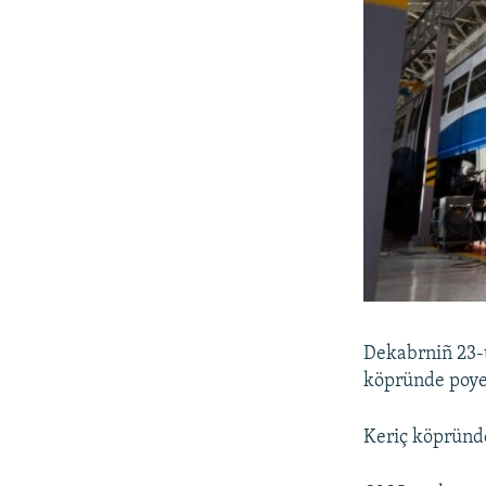
Dekabrniñ 23-
köpründe poye
Keriç köpründe