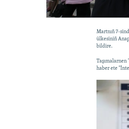
Martnıñ 7-sind
ülkesiniñ Anap
bildire.
Taşımalarnen "
haber ete "İnte