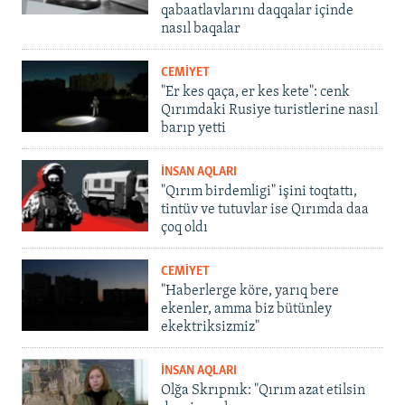
qabaatlavlarını daqqalar içinde
nasıl baqalar
CEMİYET
"Er kes qaça, er kes kete": cenk
Qırımdaki Rusiye turistlerine nasıl
barıp yetti
İNSAN AQLARI
"Qırım birdemligi" işini toqtattı,
tintüv ve tutuvlar ise Qırımda daa
çoq oldı
CEMİYET
"Haberlerge köre, yarıq bere
ekenler, amma biz bütünley
ekektriksizmiz"
İNSAN AQLARI
Olğa Skrıpnık: "Qırım azat etilsin