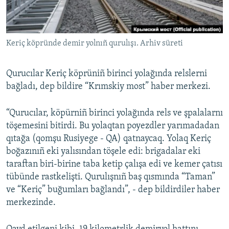
Русский
Українською
Keriç köpründe demir yolnıñ qurulışı. Arhiv süreti
QOŞULIÑIZ!
Qurucılar Keriç köprüniñ birinci yolağında relslerni
bağladı, dep bildire “Krımskiy most” haber merkezi.
RFE/RS bütün saytları
“Qurucılar, köpürniñ birinci yolağında rels ve şpalalarnı
töşemesini bitirdi. Bu yolaqtan poyezdler yarımadadan
qıtağa (qomşu Rusiyege - QA) qatnaycaq. Yolaq Keriç
boğazınıñ eki yalısından töşele edi: brigadalar eki
taraftan biri-birine taba ketip çalışa edi ve kemer çatısı
tübünde rastkelişti. Qurulışnıñ baş qısmında “Taman”
ve “Keriç” buğumları bağlandı”, - dep bildirdiler haber
merkezinde.