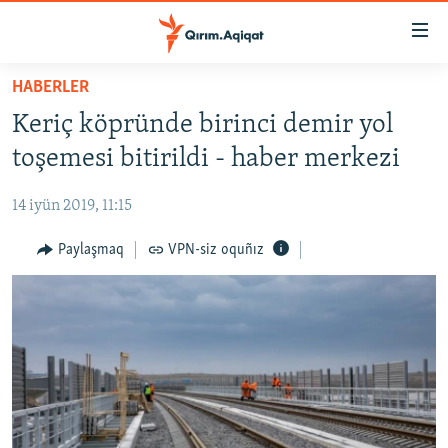
Link
açıqlığı
Esas
HABERLER
mündericege
HABERLER
Keriç köpründe birinci demir yol
qaytmaq
SİYASET
Baş
toşemesi bitirildi - haber merkezi
İQTİSADİYAT
navigatsiyağa
qaytmaq
14 iyün 2019, 11:15
CEMİYET
Qıdıruvğa
MEDENİYET
Paylaşmaq
VPN-siz oquñız
qaytmaq
İNSAN AQLARI
VİDEO
SÜRET
BLOGLAR
FİKİR