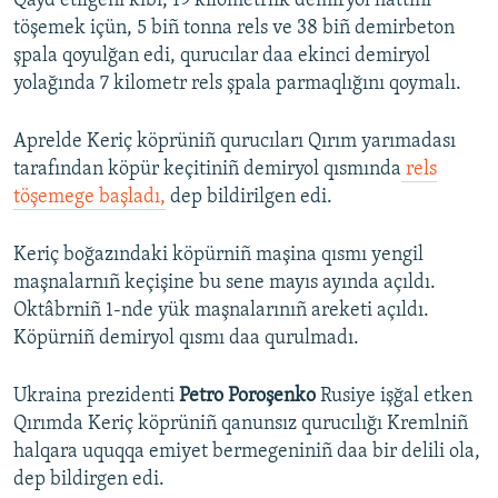
Qayd etilgeni kibi, 19 kilometrlik demiryol hattını
töşemek içün, 5 biñ tonna rels ve 38 biñ demirbeton
şpala qoyulğan edi, qurucılar daa ekinci demiryol
yolağında 7 kilometr rels şpala parmaqlığını qoymalı.
Aprelde Keriç köprüniñ qurucıları Qırım yarımadası
tarafından köpür keçitiniñ demiryol qısmında
rels
töşemege başladı,
dep bildirilgen edi.
Keriç boğazındaki köpürniñ maşina qısmı yengil
maşnalarnıñ keçişine bu sene mayıs ayında açıldı.
Oktâbrniñ 1-nde yük maşnalarınıñ areketi açıldı.
Köpürniñ demiryol qısmı daa qurulmadı.
Ukraina prezidenti
Petro Poroşenko
Rusiye işğal etken
Qırımda Keriç köprüniñ qanunsız qurucılığı Kremlniñ
halqara uquqqa emiyet bermegeniniñ daa bir delili ola,
dep bildirgen edi.