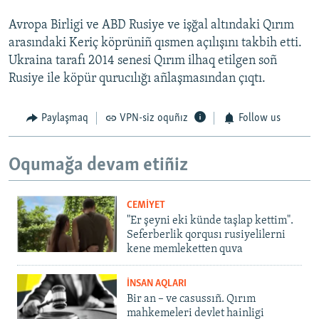
Avropa Birligi ve ABD Rusiye ve işğal altındaki Qırım
arasındaki Keriç köprüniñ qısmen açılışını takbih etti.
Ukraina tarafı 2014 senesi Qırım ilhaq etilgen soñ
Rusiye ile köpür qurucılığı añlaşmasından çıqtı.
Paylaşmaq
VPN-siz oquñız
Follow us
Oqumağa devam etiñiz
CEMİYET
"Er şeyni eki künde taşlap kettim".
Seferberlik qorqusı rusiyelilerni
kene memleketten quva
İNSAN AQLARI
Bir an – ve casussıñ. Qırım
mahkemeleri devlet hainligi