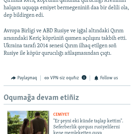
Qırımda Keriç köprüniñ qanunsız qurucılığı Kremlniñ
halqara uquqqa emiyet bermegeniniñ daa bir delili ola,
dep bildirgen edi.
Avropa Birligi ve ABD Rusiye ve işğal altındaki Qırım
arasındaki Keriç köprüniñ qısmen açılışını takbih etti.
Ukraina tarafı 2014 senesi Qırım ilhaq etilgen soñ
Rusiye ile köpür qurucılığı añlaşmasından çıqtı.
Paylaşmaq
VPN-siz oquñız
Follow us
Oqumağa devam etiñiz
CEMİYET
"Er şeyni eki künde taşlap kettim".
Seferberlik qorqusı rusiyelilerni
kene memleketten quva