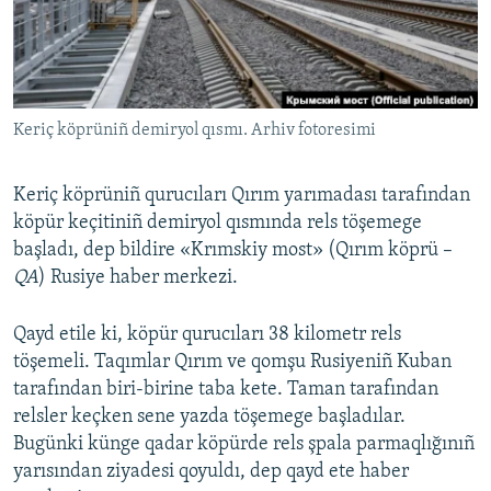
Русский
Українською
Keriç köprüniñ demiryol qısmı. Arhiv fotoresimi
QOŞULIÑIZ!
Keriç köprüniñ qurucıları Qırım yarımadası tarafından
köpür keçitiniñ demiryol qısmında rels töşemege
RFE/RS bütün saytları
başladı, dep bildire «Krımskiy most» (Qırım köprü –
QA
) Rusiye haber merkezi.
Qayd etile ki, köpür qurucıları 38 kilometr rels
töşemeli. Taqımlar Qırım ve qomşu Rusiyeniñ Kuban
tarafından biri-birine taba kete. Taman tarafından
relsler keçken sene yazda töşemege başladılar.
Bugünki künge qadar köpürde rels şpala parmaqlığınıñ
yarısından ziyadesi qoyuldı, dep qayd ete haber