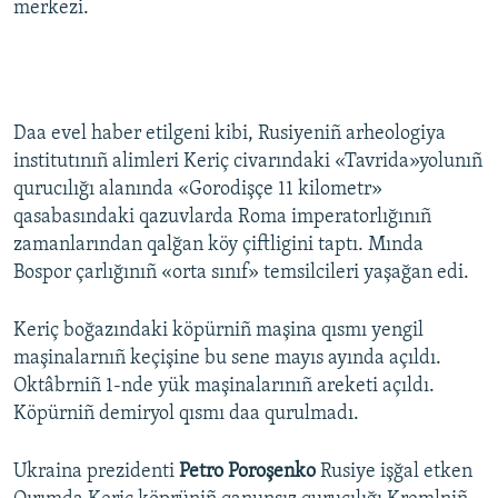
merkezi.
Daa evel haber etilgeni kibi, Rusiyeniñ arheologiya
institutınıñ alimleri Keriç civarındaki «Tavrida»yolunıñ
qurucılığı alanında «Gorodişçe 11 kilometr»
qasabasındaki qazuvlarda Roma imperatorlığınıñ
zamanlarından qalğan köy çiftligini taptı. Mında
Bospor çarlığınıñ «orta sınıf» temsilcileri yaşağan edi.
Keriç boğazındaki köpürniñ maşina qısmı yengil
maşinalarnıñ keçişine bu sene mayıs ayında açıldı.
Oktâbrniñ 1-nde yük maşinalarınıñ areketi açıldı.
Köpürniñ demiryol qısmı daa qurulmadı.
Ukraina prezidenti
Petro Poroşenko
Rusiye işğal etken