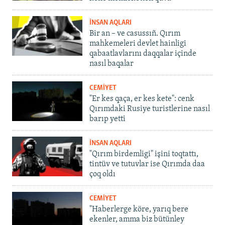
İNSAN AQLARI
Bir an – ve casussıñ. Qırım
mahkemeleri devlet hainligi
qabaatlavlarını daqqalar içinde
nasıl baqalar
CEMİYET
"Er kes qaça, er kes kete": cenk
Qırımdaki Rusiye turistlerine nasıl
barıp yetti
İNSAN AQLARI
"Qırım birdemligi" işini toqtattı,
tintüv ve tutuvlar ise Qırımda daa
çoq oldı
CEMİYET
"Haberlerge köre, yarıq bere
ekenler, amma biz bütünley