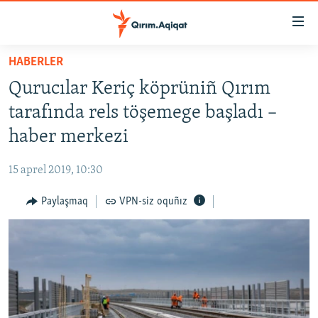
Link
açıqlığı
Esas
HABERLER
mündericege
HABERLER
Qurucılar Keriç köprüniñ Qırım
qaytmaq
SİYASET
Baş
tarafında rels töşemege başladı –
İQTİSADİYAT
navigatsiyağa
haber merkezi
qaytmaq
CEMİYET
Qıdıruvğa
15 aprel 2019, 10:30
MEDENİYET
qaytmaq
Paylaşmaq
VPN-siz oquñız
İNSAN AQLARI
VİDEO
SÜRET
BLOGLAR
FİKİR