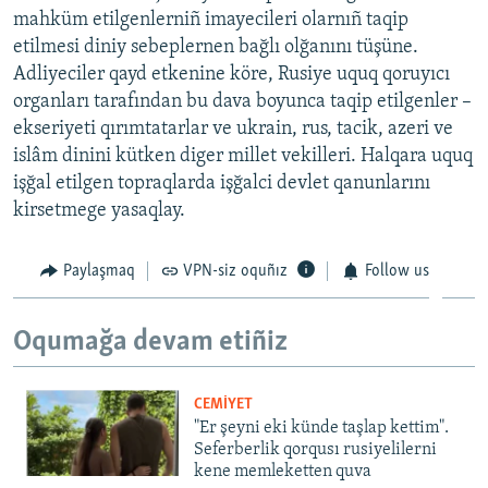
mahküm etilgenlerniñ imayecileri olarnıñ taqip
etilmesi diniy sebeplernen bağlı olğanını tüşüne.
Adliyeciler qayd etkenine köre, Rusiye uquq qoruyıcı
organları tarafından bu dava boyunca taqip etilgenler –
ekseriyeti qırımtatarlar ve ukrain, rus, tacik, azeri ve
islâm dinini kütken diger millet vekilleri. Halqara uquq
işğal etilgen topraqlarda işğalci devlet qanunlarını
kirsetmege yasaqlay.
Paylaşmaq
VPN-siz oquñız
Follow us
Oqumağa devam etiñiz
CEMİYET
"Er şeyni eki künde taşlap kettim".
Seferberlik qorqusı rusiyelilerni
kene memleketten quva