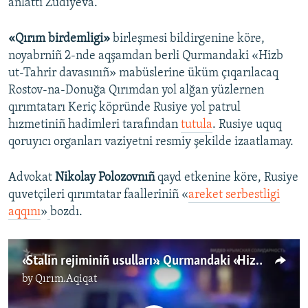
añlattı Zudiyeva.
«Qırım birdemligi»
birleşmesi bildirgenine köre,
noyabrniñ 2-nde aqşamdan berli Qurmandaki «Hizb
ut-Tahrir davasınıñ» mabüslerine üküm çıqarılacaq
Rostov-na-Donuğa Qırımdan yol alğan yüzlernen
qırımtatarı Keriç köpründe Rusiye yol patrul
hızmetiniñ hadimleri tarafından
tutula
. Rusiye uquq
qoruyıcı organları vaziyetni resmiy şekilde izaatlamay.
Advokat
Nikolay Polozovnıñ
qayd etkenine köre, Rusiye
quvetçileri qırımtatar faalleriniñ «
areket serbestligi
aqqını
»​
bozdı.
«Stalin rejiminiñ usulları». Qurmandaki «Hizb ut-Tahrir davasınıñ» mabüsleri soñki sözüni ayttı (video)
by
Qırım.Aqiqat