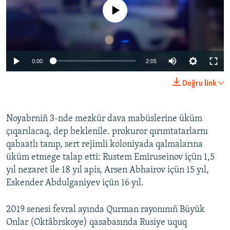
No media source currently available
Auto
0:00
2:05
240p
Doğru link
360p
Auto
240p
360p
480p
480p
Noyabrniñ 3-nde mezkür dava mabüslerine üküm
çıqarılacaq, dep beklenile. prokuror qırımtatarlarnı
720p
720p
1080p
qabaatlı tanıp, sert rejimli koloniyada qalmalarına
1080p
üküm etmege talap etti: Rustem Emiruseinov içün 1,5
yıl nezaret ile 18 yıl apis, Arsen Abhairov içün 15 yıl,
Eskender Abdulganiyev içün 16 yıl.
2019 senesi fevral ayında Qurman rayonınıñ Büyük
Onlar (Oktâbrskoye) qasabasında Rusiye uquq