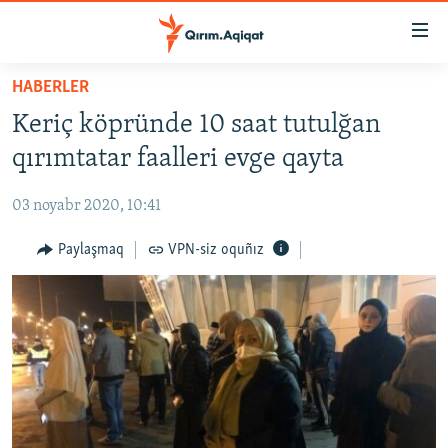
Link
açıqlığı
Esas
HABERLER
mündericege
HABERLER
Keriç köpründe 10 saat tutulğan
qaytmaq
SİYASET
Baş
qırımtatar faalleri evge qayta
İQTİSADİYAT
navigatsiyağa
qaytmaq
03 noyabr 2020, 10:41
CEMİYET
Qıdıruvğa
MEDENİYET
Paylaşmaq
VPN-siz oquñız
qaytmaq
İNSAN AQLARI
VİDEO
SÜRET
BLOGLAR
FİKİR