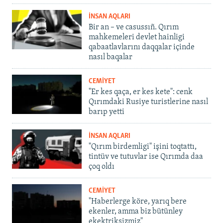
İNSAN AQLARI
Bir an – ve casussıñ. Qırım
mahkemeleri devlet hainligi
qabaatlavlarını daqqalar içinde
nasıl baqalar
CEMİYET
"Er kes qaça, er kes kete": cenk
Qırımdaki Rusiye turistlerine nasıl
barıp yetti
İNSAN AQLARI
"Qırım birdemligi" işini toqtattı,
tintüv ve tutuvlar ise Qırımda daa
çoq oldı
CEMİYET
"Haberlerge köre, yarıq bere
ekenler, amma biz bütünley
ekektriksizmiz"