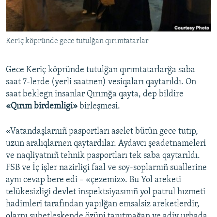
Русский
Українською
Keriç köpründe gece tutulğan qırımtatarlar
QOŞULIÑIZ!
Gece Keriç köpründe tutulğan qırımtatarlarğa saba
saat 7-lerde (yerli saatnen) vesiqaları qaytarıldı. On
saat beklegn insanlar Qırımğa qayta, dep bildire
RFE/RS bütün saytları
«Qırım birdemligi»
birleşmesi.
«Vatandaşlarnıñ pasportları aselet bütün gece tutıp,
uzun aralıqlarnen qaytardılar. Aydavcı şeadetnameleri
ve naqliyatnıñ tehnik pasportları tek saba qaytarıldı.
FSB ve İç işler nazirligi faal ve soy-soplarnıñ suallerine
aynı cevap bere edi – «çezemiz». Bu Yol areketi
telükesizligi devlet inspektsiyasınıñ yol patrul hızmeti
hadimleri tarafından yapılğan emsalsiz areketlerdir,
olarnı subetleşkende özüni tanıtmağan ve adiy urbada