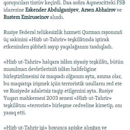
qoruyıcıları tintüv keçirdi. Daa soñra Aqmescitteki FSB
idaresine
Eskender Abdulganiyev
,
Arsen Abhairov
ve
Rustem Emiruseinov
alındı.
Rusiye Federal telükesizlik hızmeti Qurman rayonınıñ
üç sakinini «Hizb ut-Tahrir» teşkilâtında iştirak
etkeninden şübheli sayıp yaqalağanını tasdıqladı.
«Hizb ut-Tahrir» halqara islâm siyasiy teşkilâtı, bütün
musulman devletleriniñ islâm halifeligine
birleştirilmesini öz maqsadı olğanını ayta, amma olar,
bu maqsatqa irişmek içün terroristik usullarnı red ete
ve Rusiyede adaletsiz taqip etilgenini ayta. Rusiye
Yuqarı mahkemesi 2003 senesi «Hizb ut-Tahrir»
teşkilâtını «terrorist» birleşme cedveline kirsetip, onı
yasaq etti.
«Hizb ut-Tahrir işi» boyunca apiske alınğan ve