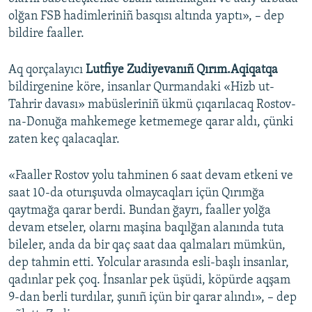
olğan FSB hadimleriniñ basqısı altında yaptı», – dep
bildire faaller.
Aq qorçalayıcı
Lutfiye Zudiyevanıñ Qırım.Aqiqatqa
bildirgenine köre, insanlar Qurmandaki «Hizb ut-
Tahrir davası» mabüsleriniñ ükmü çıqarılacaq Rostov-
na-Donuğa mahkemege ketmemege qarar aldı, çünki
zaten keç qalacaqlar.
«Faaller Rostov yolu tahminen 6 saat devam etkeni ve
saat 10-da oturışuvda olmaycaqları içün Qırımğa
qaytmağa qarar berdi. Bundan ğayrı, faaller yolğa
devam etseler, olarnı maşina baqılğan alanında tuta
bileler, anda da bir qaç saat daa qalmaları mümkün,
dep tahmin etti. Yolcular arasında esli-başlı insanlar,
qadınlar pek çoq. İnsanlar pek üşüdi, köpürde aqşam
9-dan berli turdılar, şunıñ içün bir qarar alındı», – dep