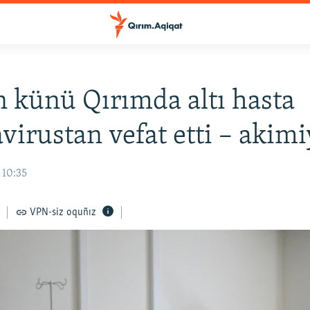
 künü Qırımda altı hasta
virustan vefat etti – akimi
 10:35
VPN-siz oquñız