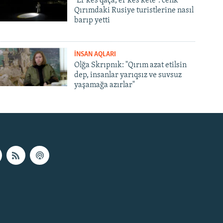
"Er kes qaça, er kes kete": cenk
Qırımdaki Rusiye turistlerine nasıl
barıp yetti
İNSAN AQLARI
Olğa Skrıpnık: "Qırım azat etilsin
dep, insanlar yarıqsız ve suvsuz
yaşamağa azırlar"