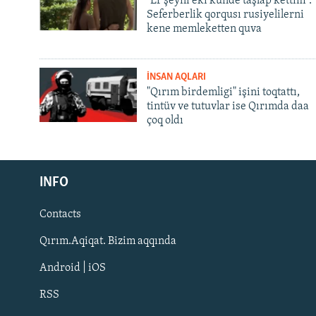
"Er şeyni eki künde taşlap kettim".
Seferberlik qorqusı rusiyelilerni
kene memleketten quva
İNSAN AQLARI
"Qırım birdemligi" işini toqtattı,
tintüv ve tutuvlar ise Qırımda daa
çoq oldı
Русский
INFO
Українською
Contacts
QOŞULIÑIZ!
Qırım.Aqiqat. Bizim aqqında
Android | iOS
RSS