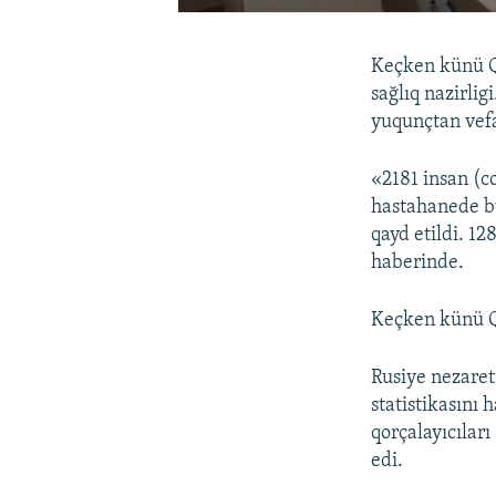
Keçken künü Qı
sağlıq nazirli
yuqunçtan vefa
«2181 insan (c
hastahanede bu
qayd etildi. 1
haberinde.
Keçken künü 
Rusiye nezaret
statistikasını
qorçalayıcıları
edi.