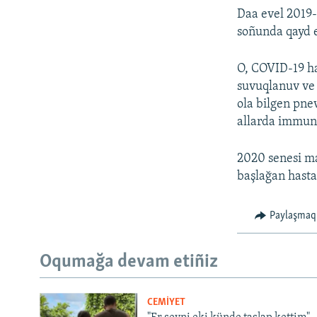
Daa evel 2019-
soñunda qayd e
O, COVID-19 has
suvuqlanuv ve 
ola bilgen pne
allarda immunit
2020 senesi ma
başlağan hasta
Paylaşmaq
Oqumağa devam etiñiz
CEMİYET