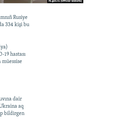
rımnıñ Rusiye
a 334 kişi bu
iya)
-19 hastası
la müessise
uvına dair
 Ukraina aq
ep bildirgen