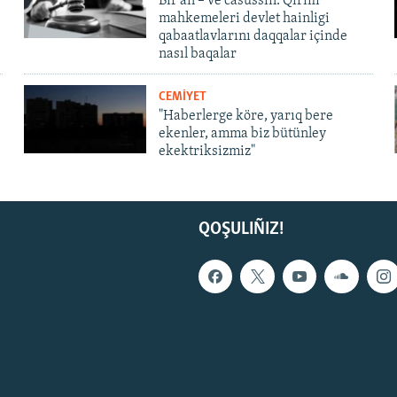
Bir an – ve casussıñ. Qırım
mahkemeleri devlet hainligi
qabaatlavlarını daqqalar içinde
nasıl baqalar
CEMİYET
"Haberlerge köre, yarıq bere
ekenler, amma biz bütünley
ekektriksizmiz"
QOŞULIÑIZ!