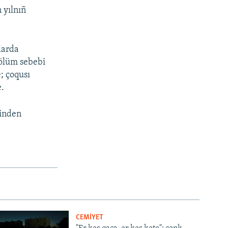
 yılnıñ
larda
 ölüm sebebi
; çoqusı
e.
binden
CEMİYET