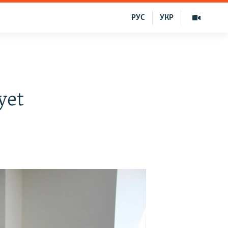
РУС
УКР
yet