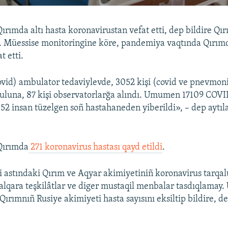
rımda altı hasta koronavirustan vefat etti, dep bildire Qı
gi. Müessise monitoringine köre, pandemiya vaqtında Qırımd
t etti.
ovid) ambulator tedaviylevde, 3052 kişi (covid ve pnevmon
luna, 87 kişi observatorlarğa alındı. Umumen 17109 COVID
2852 insan tüzelgen soñ hastahaneden yiberildi», – dep aytı
Qırımda
271 koronavirus hastası qayd etildi
.
i astındaki Qırım ve Aqyar akimiyetiniñ koronavirus tarqal
 halqara teşkilâtlar ve diger mustaqil menbalar tasdıqlamay.
 Qırımnıñ Rusiye akimiyeti hasta sayısını eksiltip bildire, d