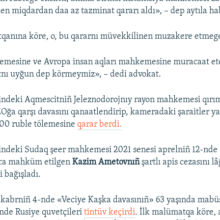
tken miqdardan daa az tazminat qararı aldı», – dep aytıla h
tqanına köre, o, bu qararnı müvekkilinen muzakere etmege
mesine ve Avropa insan aqları mahkemesine muracaat et
tnı uyğun dep körmeymiz», – dedi advokat.
indeki Aqmescitniñ Jeleznodorojnıy rayon mahkemesi qırı
Oğa qarşı davasını qanaatlendirip, kameradaki şaraitler y
000 ruble tölemesine
qarar berdi.
lindeki Sudaq şeer mahkemesi 2021 senesi aprelniñ 12-nde
ca mahküm etilgen
Kazim Ametovnıñ
şartlı apis cezasını lâ
 bağışladı.
ekabrniñ 4-nde «Veciye Kaşka davasınıñ» 63 yaşında mabü
nde Rusiye quvetçileri
tintüv keçirdi
. İlk malümatqa köre,