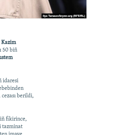
i
Kazim
ı 50 biñ
ustem
ñ idaresi
sebebinden
cezası berildi,
ñ fikirince,
i tazminat
aten imaye