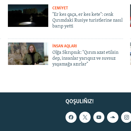
CEMİYET
"Er kes qaça, er kes kete": cenk
Qırımdaki Rusiye turistlerine nasıl
barıp yetti
İNSAN AQLARI
Olğa Skrıpnık: "Qırım azat etilsin
dep, insanlar yarıqsız ve suvsuz
yaşamağa azırlar"
QOŞULIÑIZ!