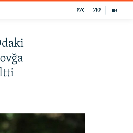
РУС
УКР
Odaki
tovğa
tti