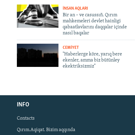
İNSAN AQLARI
Bir an – ve casussıñ. Qırım
mahkemeleri devlet hainligi
qabaatlavlarını daqqalar içinde
nasıl baqalar
CEMİYET
"Haberlerge köre, yarıq bere
ekenler, amma biz bütünley
ekektriksizmiz"
Русский
INFO
Українською
Contacts
QOŞULIÑIZ!
Qırım.Aqiqat. Bizim aqqında