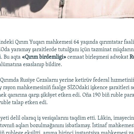
indeki Qırım Yuqarı mahkemesi 64 yaşında qırımtatar faal
Oda yaramay şaraitlerde tutulğanı içün tazminat miqdarın
i. Bu aqta
«Qırım birdemligi»
cemaat birleşmesi advokat
R
lümatına esaslanıp bildire.
i Qırımda Rusiye Cezalarnı yerine ketirüv federal hızmetini
y rayon mahkemesiniñ faalge SİZOdaki işkence şaraitleri 
ek qararına qarşı şikâyet etken edi. Oña 190 biñ ruble para 
ruble talap etken edi.
i delil olaraq iş vesiqalarını taqdim etti. Lâkin, imayecini
ovnıñ aqları bozulmağanını isbatlamay. İstinaf mahkemes
iñ rublege eksiltti, amma birinci instantsiya mahkemesi z