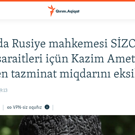
da Rusiye mahkemesi SİZ
şaraitleri içün Kazim Ame
en tazminat miqdarını eksil
9:13
VPN-siz oquñız