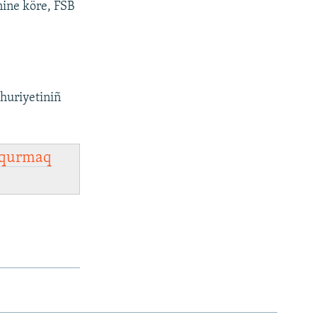
nine köre, FSB
huriyetiniñ
qurmaq