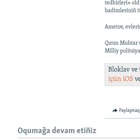
tedbirleri» old
hadimleriniñ 
Ametov, evleri
Qırım Muhtar 
Milliy politsiya
Bloklav ve
içün
iOS
v
Paylaşmaq
Oqumağa devam etiñiz