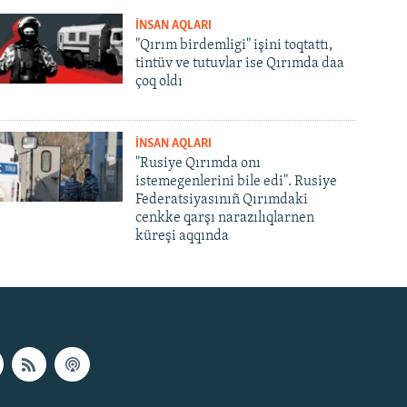
İNSAN AQLARI
"Qırım birdemligi" işini toqtattı,
tintüv ve tutuvlar ise Qırımda daa
çoq oldı
İNSAN AQLARI
"Rusiye Qırımda onı
istemegenlerini bile edi". Rusiye
Federatsiyasınıñ Qırımdaki
cenkke qarşı narazılıqlarnen
küreşi aqqında