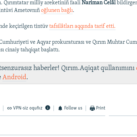
ı. Qırımtatar milliy areketiniñ faali
Nariman Celâl
bildirge
tintüvi Ametovnıñ
oğlunen bağlı
.
nde keçirilgen tintüv
tafsilâtları aqqında tarif etti.
Cumhuriyeti ve Aqyar prokuraturası ve Qırım Muhtar Cum
sı cinaiy tahqiqat başlattı.
 tsenzurasız haberler! Qırım.Aqiqat qullanımını
e
Android
.
VPN-siz oquñız
Follow us
Print