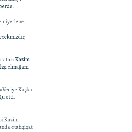
aberde.
 niyetlene.
ecekmizdir,
mtatarı
Kazim
ahşı olmağanı
 «Veciye Kaşka
ğu etti,
si Kazim
 anda «tahqiqat