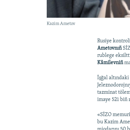
Kazim Ametov
Rusiye kontrol
Ametovnıñ
SİZ
rublege eksiltt
Kâmilevniñ
ma
İşğal altındak
Jeleznodorojnı
tazminat tölem
imaye 521 biñ 
«SİZO memuriyet
bu Kazim Amet
miqdarını 50 b