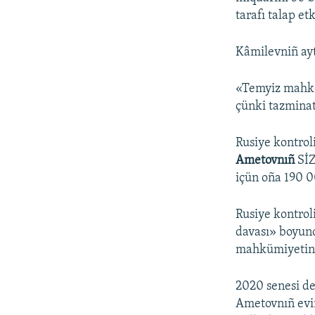
tarafı talap e
Kâmilevniñ ay
«Temyiz mahke
çünki tazmina
Rusiye kontrol
Ametovnıñ
SİZ
içün oña 190 
Rusiye kontro
davası» boyun
mahkümiyetini
2020 senesi d
Ametovnıñ evi