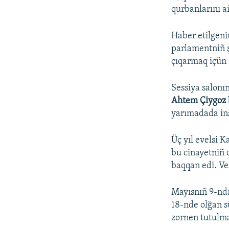
qurbanlarını a
Haber etilgeni
parlamentniñ ş
çıqarmaq içün 
Sessiya salonı
Ahtem Çiygoz
yarımadada ins
Üç yıl evelsi 
bu cinayetniñ 
baqqan edi. Ves
Mayısnıñ 9-nda
18-nde olğan s
zornen tutulma