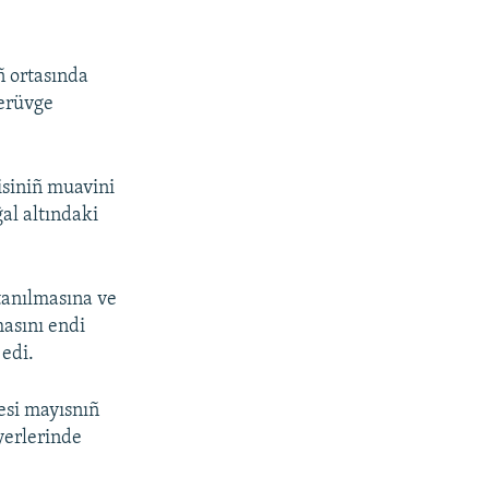
ñ ortasında
berüvge
isiniñ muavini
ğal altındaki
tanılmasına ve
asını endi
 edi.
esi mayısnıñ
yerlerinde