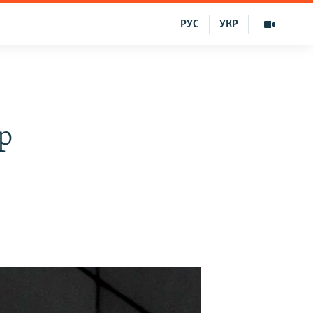
РУС
УКР
ıp