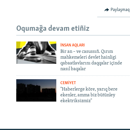
Paylaşmaq
Oqumağa devam etiñiz
İNSAN AQLARI
Bir an – ve casussıñ. Qırım
mahkemeleri devlet hainligi
qabaatlavlarını daqqalar içinde
nasıl baqalar
CEMİYET
"Haberlerge köre, yarıq bere
ekenler, amma biz bütünley
ekektriksizmiz"
Русский