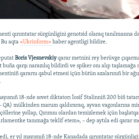
nti qırımtatar sürgünligini genotsid olaraq tanılmasına da
 Bu aqta
«Ukrinform»
haber agentligi bildire.
deputat
Boris Vjesnevskiy
qarar metnini rey berüvge çıqarmağ
 buña qarşı narazılıq bildirdi ve spiker onı alıp taşlamağa
ntiniñ qararnı qabul etmesi içün bütün azalarınıñ bir ağı
.
ayısnıñ 18-nde sovet diktatorı İosif Stalinniñ 200 biñ tatar
 – QA) mülkinden marum qaldıraraq, ayvan vagonlarına min
çöllerine yollap, Qırımnı olardan temizlemek içün başlatqa
arlamentke tanımağa teklif etem», – dep aytıla edi qarar m
e edi, er yıl mayısnıñ 18-nde Kanadada qırımtatar sürgünlig