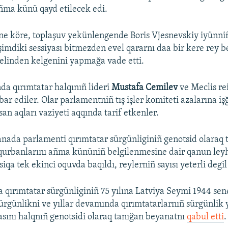
ñma künü qayd etilecek edi.
ne köre, toplaşuv yekünlengende Boris Vjesnevskiy iyünni
imdiki sessiyası bitmezden evel qararnı daa bir kere rey 
elinden kelgenini yapmağa vade etti.
nda qırımtatar halqınıñ lideri
Mustafa Cemilev
ve Meclis re
bar ediler. Olar parlamentniñ tış işler komiteti azalarına iş
an aqları vaziyeti aqqında tarif etkenler.
Kanada parlamenti qırımtatar sürgünliginiñ genotsid olaraq 
qurbanlarını añma kününiñ belgilenmesine dair qanun leyh
iqa tek ekinci oquvda baqıldı, reylerniñ sayısı yeterli degil
 qırımtatar sürgünliginiñ 75 yılına Latviya Seymi 1944 sen
ürgünlikni ve yıllar devamında qırımtatarlarnıñ sürgünlik 
sını halqnıñ genotsidi olaraq tanığan beyanatnı
qabul etti
.