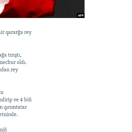
ir qararğa rey
a tırıştı,
 mecbur oldı.
zdan rey
nı
dirip ve 4 biñ
n qırımtatar
etninde.
iniñ