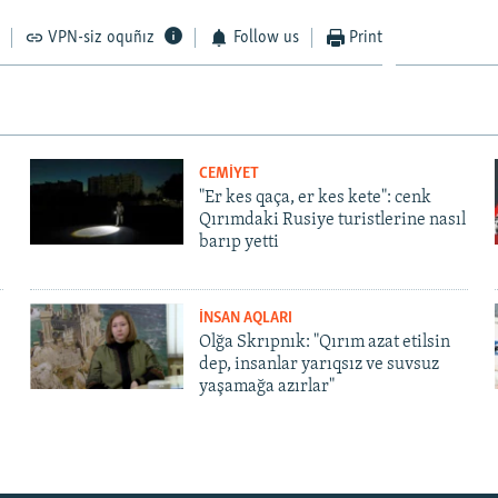
VPN-siz oquñız
Follow us
Print
CEMİYET
"Er kes qaça, er kes kete": cenk
Qırımdaki Rusiye turistlerine nasıl
barıp yetti
İNSAN AQLARI
Olğa Skrıpnık: "Qırım azat etilsin
dep, insanlar yarıqsız ve suvsuz
yaşamağa azırlar"