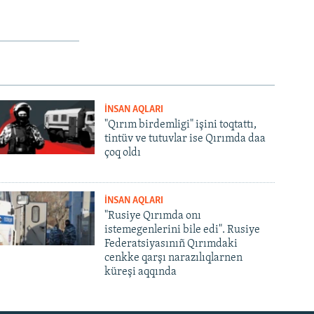
İNSAN AQLARI
"Qırım birdemligi" işini toqtattı,
tintüv ve tutuvlar ise Qırımda daa
çoq oldı
İNSAN AQLARI
"Rusiye Qırımda onı
istemegenlerini bile edi". Rusiye
Federatsiyasınıñ Qırımdaki
cenkke qarşı narazılıqlarnen
küreşi aqqında