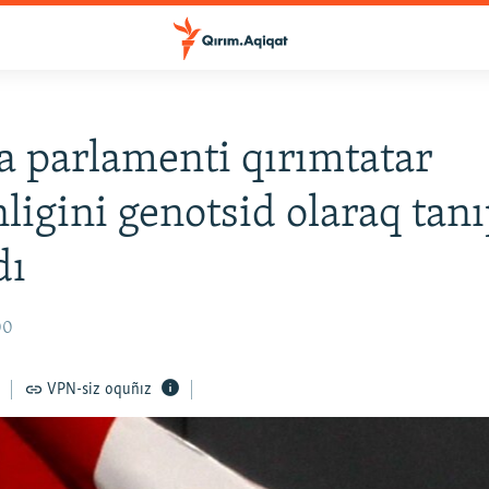
 parlamenti qırımtatar
ligini genotsid olaraq tan
dı
00
VPN-siz oquñız