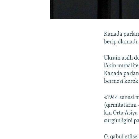
Kanada parlame
berip olamadı.
Ukrain asıllı 
lâkin muhalifet
Kanada parlame
bermesi kerek
«1944 senesi m
(qırımtatarını
km Orta Asiya 
sürgünligini p
O, qabul etils