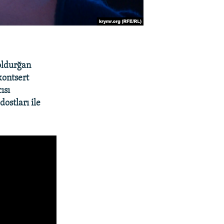
toldurğan
kontsert
ısı
ostları ile