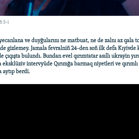
ñ 5-i
eyecanlana ve duyğularını ne matbuat, ne de zalnı az qala 
nde gizlemey. Jamala fevralniñ 24-den soñ ilk defa Kıyivde 
 çıqışta bulundı. Bundan evel qırımtatar asıllı ukrayin yırc
 eksklüziv intervyüde Qırımğa barmaq niyetleri ve qırımlı d
 aytıp berdi.