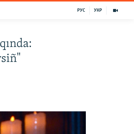
РУС
УКР
qqında:
ysiñ"