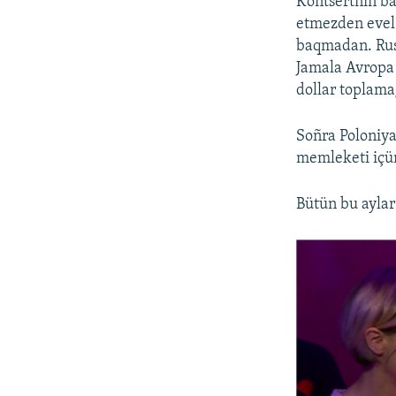
Kontsertniñ ba
etmezden evel 
baqmadan. Rus
Jamala Avropa 
dollar toplama
Soñra Poloniya
memleketi içü
Bütün bu aylar