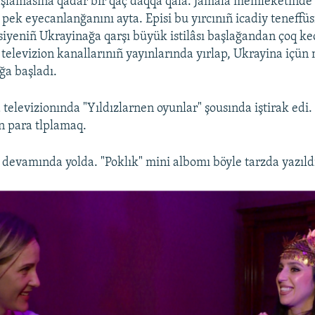
şlamasına qadar bir qaç daqqa qala. Jamala memleketinde 
pek eyecanlanğanını ayta. Episi bu yırcınıñ icadiy teneff
iyeniñ Ukrayinağa qarşı büyük istilâsı başlağandan çoq 
televizion kanallarınıñ yayınlarında yırlap, Ukrayina içün 
ğa başladı.
 televizionında "Yıldızlarnen oyunlar" şousında iştirak edi.
n para tlplamaq.
 devamında yolda. "Poklık" mini albomı böyle tarzda yazıld