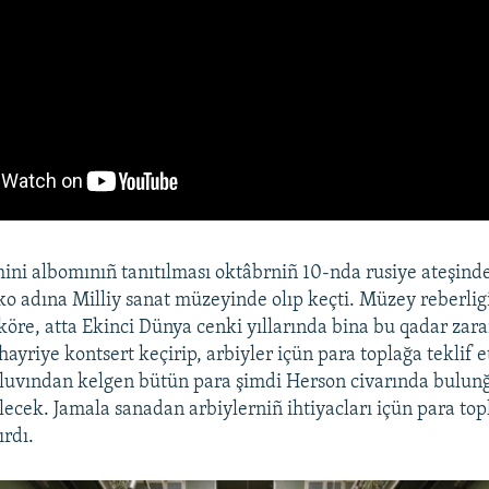
mini albomınıñ tanıtılması oktâbrniñ 10-nda rusiye ateşind
 adına Milliy sanat müzeyinde olıp keçti. Müzey reberlig
köre, atta Ekinci Dünya cenki yıllarında bina bu qadar zar
ayriye kontsert keçirip, arbiyler içün para toplağa teklif et
tıluvından kelgen bütün para şimdi Herson civarında bulun
lecek. Jamala sanadan arbiylerniñ ihtiyacları içün para to
rdı.