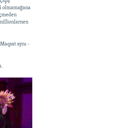
çıqış
üsi olmamağana
keçmeden
millionlarnen
 Maqsat aynı -
ı.