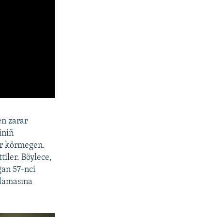
en zarar
iniñ
ar körmegen.
tiler. Böylece,
ğan 57-nci
plamasına