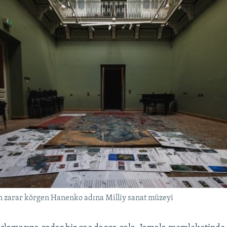
n zarar körgen Hanenko adına Milliy sanat müzeyi