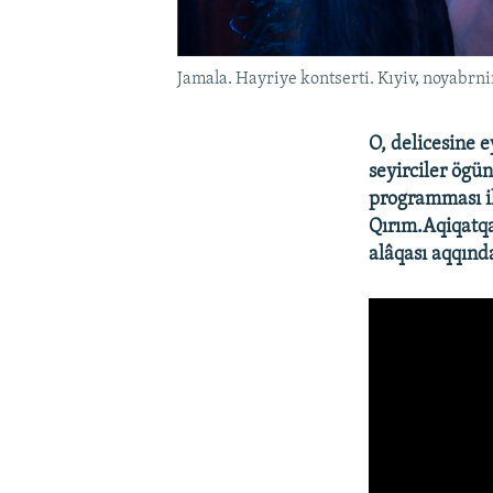
Jamala. Hayriye kontserti. Kıyiv, noyabrni
O, delicesine 
seyirciler ögü
programması ile
Qırım.Aqiqatqa
alâqası aqqında