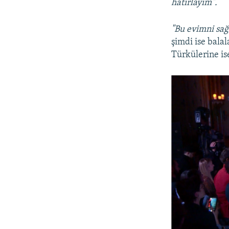
hatırlayım".
"Bu evimni sağ
şimdi ise bala
Türkülerine is