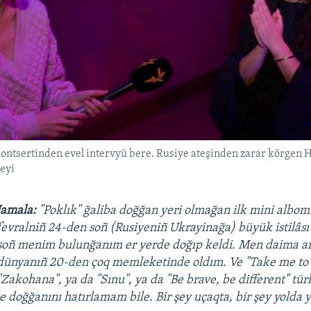
kontsertinden evel intervyü bere. Rusiye ateşinden zarar körgen
eyi
Jamala:
"Poklık" ğaliba doğğan yeri olmağan ilk mini albomı
fevralniñ 24-den soñ (Rusiyeniñ Ukrayinağa) büyük istilâs
soñ menim bulunğanım er yerde doğıp keldi. Men daima a
dünyanıñ 20-den çoq memleketinde oldım. Ve "Take me to a
"Zakohana", ya da "Sınu", ya da "Be brave, be different" tür
e doğğanını hatırlamam bile. Bir şey uçaqta, bir şey yolda 