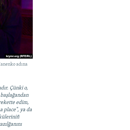
 Hanenko adına
dır. Çünki o,
ı başlağandan
rekette edim,
 place", ya da
küleriniñ
yazılğanını