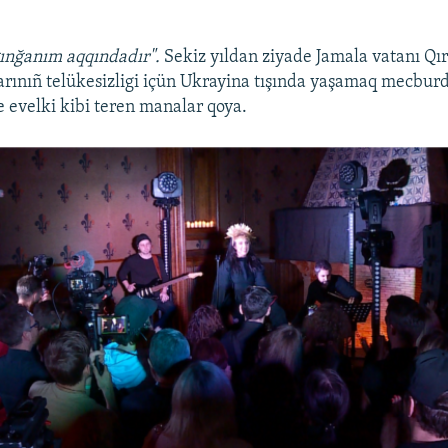
ınğanım aqqındadır".
Sekiz yıldan ziyade Jamala vatanı Q
larınıñ telükesizligi içün Ukrayina tışında yaşamaq mecburd
e evelki kibi teren manalar qoya.