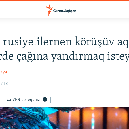
 rusiyelilernen körüşüv a
de çağına yandırmaq iste
çaya
17:18
VPN-siz oquñız