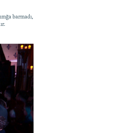
ırımğa barmadı,
ır.