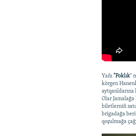
Yañı
"Poklık
" 
körgen Hanenko
aytqanldarına 
Olar Jamalağa h
biletlerniñ sa
brigadağa beri
qoşulmağa çağı