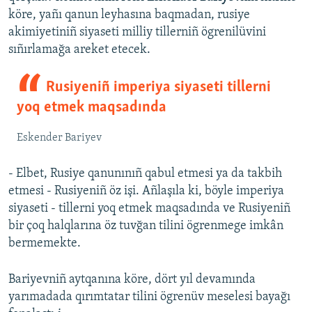
köre, yañı qanun leyhasına baqmadan, rusiye
akimiyetiniñ siyaseti milliy tillerniñ ögrenilüvini
sıñırlamağa areket etecek.
Rusiyeniñ imperiya siyaseti tillerni
yoq etmek maqsadında
Eskender Bariyev
- Elbet, Rusiye qanunınıñ qabul etmesi ya da takbih
etmesi - Rusiyeniñ öz işi. Añlaşıla ki, böyle imperiya
siyaseti - tillerni yoq etmek maqsadında ve Rusiyeniñ
bir çoq halqlarına öz tuvğan tilini ögrenmege imkân
bermemekte.
Bariyevniñ aytqanına köre, dört yıl devamında
yarımadada qırımtatar tilini ögrenüv meselesi bayağı