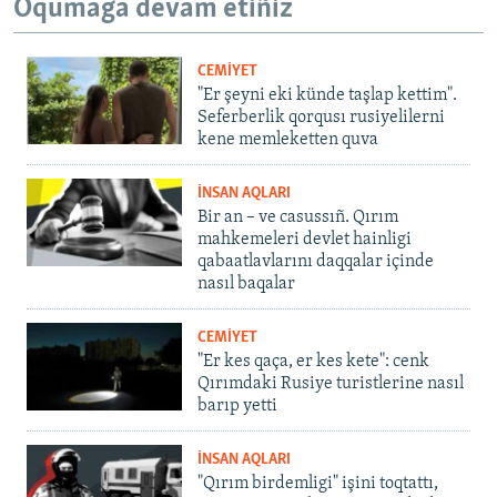
Oqumağa devam etiñiz
CEMİYET
"Er şeyni eki künde taşlap kettim".
Seferberlik qorqusı rusiyelilerni
kene memleketten quva
İNSAN AQLARI
Bir an – ve casussıñ. Qırım
mahkemeleri devlet hainligi
qabaatlavlarını daqqalar içinde
nasıl baqalar
CEMİYET
"Er kes qaça, er kes kete": cenk
Qırımdaki Rusiye turistlerine nasıl
barıp yetti
İNSAN AQLARI
"Qırım birdemligi" işini toqtattı,