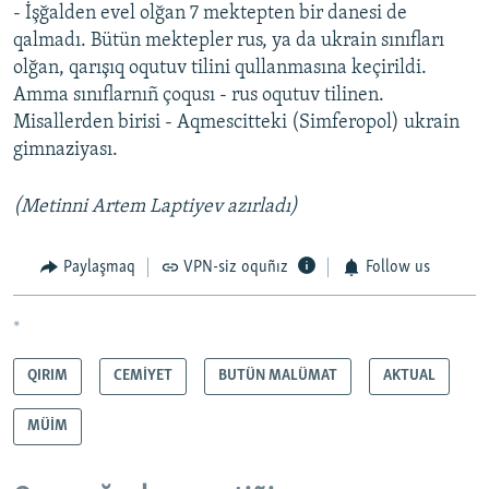
- İşğalden evel olğan 7 mektepten bir danesi de
qalmadı. Bütün mektepler rus, ya da ukrain sınıfları
olğan, qarışıq oqutuv tilini qullanmasına keçirildi.
Amma sınıflarnıñ çoqusı - rus oqutuv tilinen.
Misallerden birisi - Aqmescitteki (Simferopol) ukrain
gimnaziyası.
(Metinni Artem Laptiyev azırladı)
Paylaşmaq
VPN-siz oquñız
Follow us
*
QIRIM
CEMİYET
BUTÜN MALÜMAT
AKTUAL
MÜİM