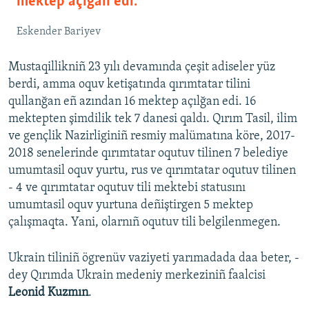
mektep açığan edi.
Eskender Bariyev
Mustaqillikniñ 23 yılı devamında çeşit adiseler yüz
berdi, amma oquv ketişatında qırımtatar tilini
qullanğan eñ azından 16 mektep açılğan edi. 16
mektepten şimdilik tek 7 danesi qaldı. Qırım Tasil, ilim
ve gençlik Nazirliginiñ resmiy malümatına köre, 2017-
2018 senelerinde qırımtatar oqutuv tilinen 7 belediye
umumtasil oquv yurtu, rus ve qırımtatar oqutuv tilinen
- 4 ve qırımtatar oqutuv tili mektebi statusını
umumtasil oquv yurtuna deñiştirgen 5 mektep
çalışmaqta. Yani, olarnıñ oqutuv tili belgilenmegen.
Ukrain tiliniñ ögrenüv vaziyeti yarımadada daa beter, -
dey Qırımda Ukrain medeniy merkeziniñ faalcisi
Leonid Kuzmın
.