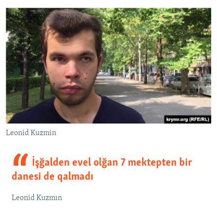
Leonid Kuzmin
İşğalden evel olğan 7 mektepten bir
danesi de qalmadı
Leonid Kuzmın