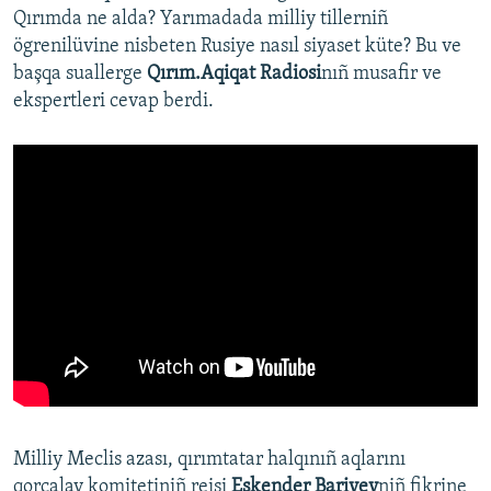
Qırımda ne alda? Yarımadada milliy tillerniñ
ögrenilüvine nisbeten Rusiye nasıl siyaset küte? Bu ve
başqa suallerge
Qırım.Aqiqat Radiosi
nıñ musafir ve
ekspertleri cevap berdi.
Milliy Meclis azası, qırımtatar halqınıñ aqlarını
qorçalav komitetiniñ reisi
Eskender Bariyev
niñ fikrine