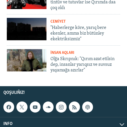
tintüv ve tutuvlar ise Qırımda daa
çoq oldı
CEMİYET
"Haberlerge köre, yarıq bere
ekenler, amma biz bütünley
ekektriksizmiz"
İNSAN AQLARI
Olğa Skrıpnık: "Qırım azat etilsin
dep, insanlar yarıqsız ve suvsuz
yaşamağa azırlar"
QOŞULIÑIZ!
INFO