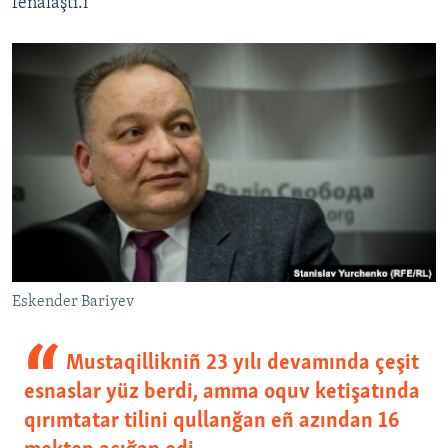
fenalaştı.i
Eskender Bariyev
Mustaqillikniñ 23 yılı devamında çeşit
esnaslar yüz berdi, amma oquv ketişatında
qırımtatar tilini qullanğan eñ azından 16