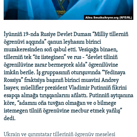
Русский
Українською
İyünniñ 19-nda Rusiye Devlet Duması “Milliy tillerniñ
QOŞULIÑIZ!
ögrenüvi aqqında” qanun leyhasını birinci
muzakeresinden soñ qabul etti. Vesiqağa binaen,
tillerniñ tek “öz iisteginen” ve rus - “devlet tiliniñ
ögrenilüvine zarar bermeycek alda” ögrenilüvine
RFE/RS bütün saytları
imkân berile. İş gruppasınıñ oturışuvında “Yedinaya
Rossiya” fraktsiya başınıñ birinci muavini Andrey
İsayev, müellifler prezident Vladimir Putinniñ fikrini
esapqa almağa tırışqanlarını añlattı. Putinniñ aytqanına
köre, “adamnı oña tuvğan olmağan ve o bilmege
istemegen tilniñ ögrenüvine mecbur etmek yañlış”
dedi.
Ukrain ve qırımtatar tilleriniñ ögrenüv meselesi