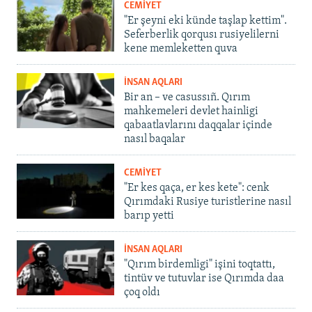
CEMİYET
"Er şeyni eki künde taşlap kettim".
Seferberlik qorqusı rusiyelilerni
kene memleketten quva
İNSAN AQLARI
Bir an – ve casussıñ. Qırım
mahkemeleri devlet hainligi
qabaatlavlarını daqqalar içinde
nasıl baqalar
CEMİYET
"Er kes qaça, er kes kete": cenk
Qırımdaki Rusiye turistlerine nasıl
barıp yetti
İNSAN AQLARI
"Qırım birdemligi" işini toqtattı,
tintüv ve tutuvlar ise Qırımda daa
çoq oldı