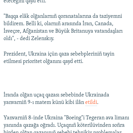
etecegini qayd etti.
"Başqa elâk olğanlarnıñ qoranatalarına da taziyemni
bildirem. Belli ki, olarnıñ arasında İran, Canada,
İsveçre, Afğanistan ve Büyük Britanuya vatandaşları
oldı", - dedi Zelenskıy.
Prezident, Ukraina içün qaza sebebpleriniñ tayin
etilmesi prioritet olğanını qayd etti.
İranda olğan uçaq qazası sebebinde Ukrainada
yanvarniñ 9-ı matem künü kibi ilân
etildi
.
Yanvarniñ 8-inde Ukraina "Boeing"i Tegeran ava limanı
yanında qazağa oğradı. Uçaqnıñ köterilüvinden soñra
birden olğan qazanınıñ sebebi tehnikiy problemalar