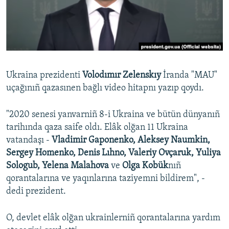
Русский
Українською
QOŞULIÑIZ!
Ukraina prezidenti
Volodımır Zelenskıy
İranda "MAU"
uçağınıñ qazasınen bağlı video hitapnı yazıp qoydı.
RFE/RS bütün saytları
"2020 senesi yanvarniñ 8-i Ukraina ve bütün dünyanıñ
tarihında qaza saife oldı. Elâk olğan 11 Ukraina
vatandaşı -
Vladimir Gaponenko, Aleksey Naumkin,
Sergey Homenko, Denis Lıhno, Valeriy Ovçaruk, Yuliya
Sologub, Yelena Malahova
ve
Olga Kobük
nıñ
qorantalarına ve yaqınlarına taziyemni bildirem", -
dedi prezident.
O, devlet elâk olğan ukrainlerniñ qorantalarına yardım