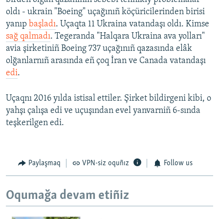
oldı - ukrain "Boeing" uçağınıñ köçüricilerinden birisi
yanıp
başladı
. Uçaqta 11 Ukraina vatandaşı oldı. Kimse
sağ qalmadı
. Tegeranda "Halqara Ukraina ava yolları"
avia şirketiniñ Boeing 737 uçağınıñ qazasında elâk
olğanlarnıñ arasında eñ çoq İran ve Canada vatandaşı
edi
.
Uçaqnı 2016 yılda istisal ettiler. Şirket bildirgeni kibi, o
yahşı çalışa edi ve uçuşından evel yanvarniñ 6-sında
teşkerilgen edi.
Paylaşmaq
VPN-siz oquñız
Follow us
Oqumağa devam etiñiz