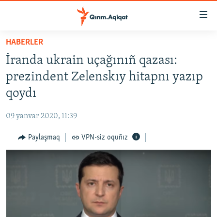
Link
açıqlığı
Esas
HABERLER
mündericege
HABERLER
İranda ukrain uçağınıñ qazası:
qaytmaq
SİYASET
Baş
prezindent Zelenskıy hitapnı yazıp
İQTİSADİYAT
navigatsiyağa
qoydı
qaytmaq
CEMİYET
Qıdıruvğa
09 yanvar 2020, 11:39
MEDENİYET
qaytmaq
Paylaşmaq
VPN-siz oquñız
İNSAN AQLARI
VİDEO
SÜRET
BLOGLAR
FİKİR