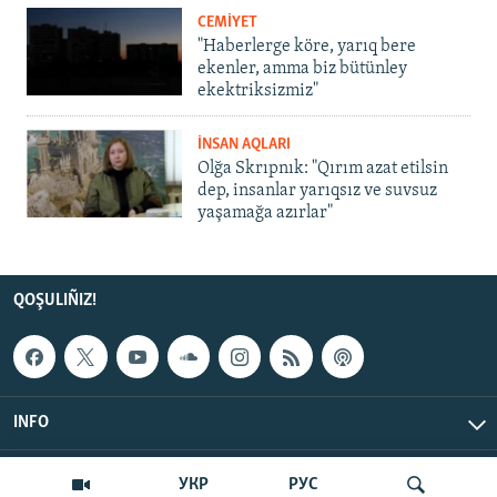
CEMİYET
"Haberlerge köre, yarıq bere
ekenler, amma biz bütünley
ekektriksizmiz"
İNSAN AQLARI
Olğa Skrıpnık: "Qırım azat etilsin
dep, insanlar yarıqsız ve suvsuz
yaşamağa azırlar"
QOŞULIÑIZ!
INFO
© Qırım.Aqiqat, 2026 | All Rights Reserved.
УКР
РУС