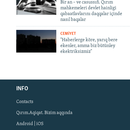
Bir an – ve casussıñ. Qırım
mahkemeleri devlet hainligi
qabaatlavlarını daqqalar içinde
nasıl baqalar
CEMİYET
"Haberlerge köre, yarıq bere
ekenler, amma biz bütünley
ekektriksizmiz"
Русский
Українською
INFO
Contacts
QOŞULIÑIZ!
Qırım.Aqiqat. Bizim aqqında
Android | iOS