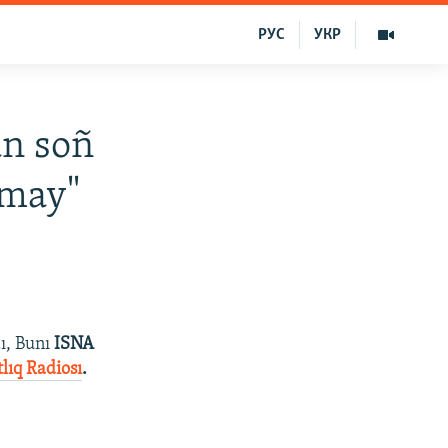
РУС
УКР
an soñ
ımay"
ı, Bunı
ISNA
lıq Radiosı
.