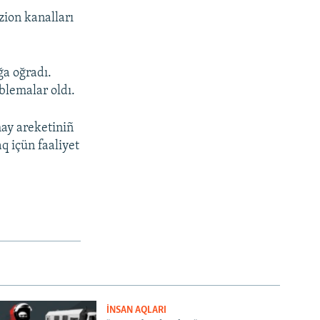
zion kanalları
ğa oğradı.
blemalar oldı.
may areketiniñ
 içün faaliyet
İNSAN AQLARI