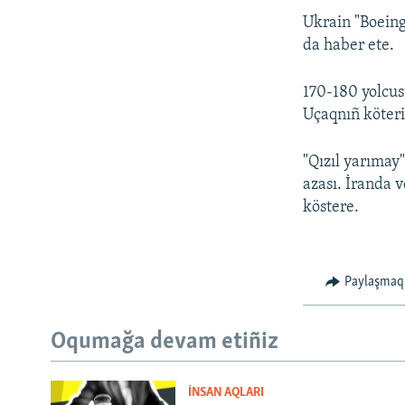
Ukrain "Boeing
da haber ete.
170-180 yolcus
Uçaqnıñ köteri
"Qızıl yarımay"
azası. İranda 
köstere.
Paylaşmaq
Oqumağa devam etiñiz
İNSAN AQLARI