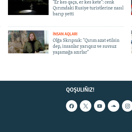
"Er kes qaça, er kes kete": cenk
Qırımdaki Rusiye turistlerine nasıl
barıp yetti
İNSAN AQLARI
Olğa Skrıpnık: "Qırım azat etilsin
dep, insanlar yarıqsız ve suvsuz
yaşamağa azırlar"
QOŞULIÑIZ!