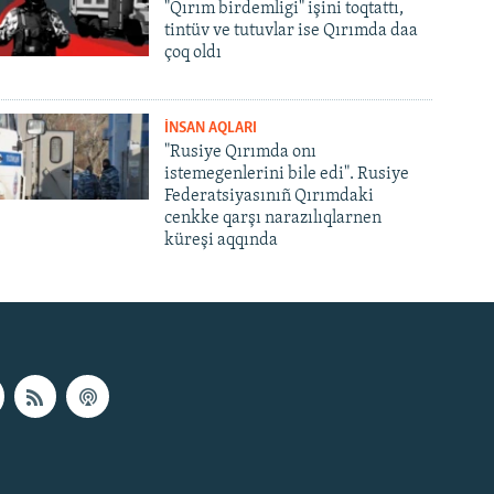
"Qırım birdemligi" işini toqtattı,
tintüv ve tutuvlar ise Qırımda daa
çoq oldı
İNSAN AQLARI
"Rusiye Qırımda onı
istemegenlerini bile edi". Rusiye
Federatsiyasınıñ Qırımdaki
cenkke qarşı narazılıqlarnen
küreşi aqqında