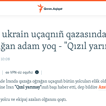
 ukrain uçaqnıñ qazasınd
lğan adam yoq - "Qızıl yar
 10:08
VPN-siz oquñız
de İranda qazağa oğrağan uçaqnıñ bütün yolcuları elâk old
ine İran
"Qızıl yarımay"
ınıñ başı haber etti, dep bildire
Azat
yolcu ve ekipaj azaları olğanını qoştı.