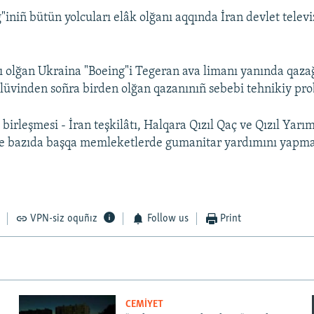
"iniñ bütün yolcuları elâk olğanı aqqında İran devlet televi
ı olğan Ukraina "Boeing"i Tegeran ava limanı yanında qaza
lüvinden soñra birden olğan qazanınıñ sebebi tehnikiy pro
 birleşmesi - İran teşkilâtı, Halqara Qızıl Qaç ve Qızıl Yarı
ve bazıda başqa memleketlerde gumanitar yardımını yapmaq
VPN-siz oquñız
Follow us
Print
CEMİYET