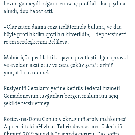
bozmağa meyilli olğanı içün» üç profilaktika qaydına
alındı, dep haber etti.
«Olar zaten daima ceza izolâtorında buluna, ve daa
böyle profilaktika qaydları kirsetildi», – dep tefsir etti
rejim sertleşkenini Belâlova.
Mabüs içün profilaktika qaydı quvetleştirilgen qaravul
ve evelden azat etüv ve ceza çeküv şaraitleriniñ
yımşatılması demek.
Rusiyeniñ Cezalarnı yerine ketirüv federal hızmeti
Cemadenovnıñ tuvğanları bergen malümatnı açıq
şekilde tefsir etmey.
Rostov-na-Donu Cenübiy okrugınıñ arbiy mahkemesi
Aqmescitteki «Hizb ut-Tahrir davası» mabüsleriniñ
ükmüni 2019 senesi iyün ayında çıqardı. Daa soñra