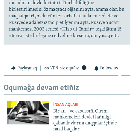
musulman devletleriniñ islâm halifeligine
birleştirilmesini öz maqsadı olğanını ayta, amma olar, bu
maqsatqa irişmek içün terroristik usullarnı red ete ve
Rusiyede adaletsiz taqip etilgenini ayta. Rusiye Yuqarı
mahkemesi 2003 senesi «Hizb ut-Tahrir» teşkilâtını 15
«terrorist» birleşme cedveline kirsetip, onı yasaq etti.
Paylaşmaq
VPN-siz oquñız
Follow us
Oqumağa devam etiñiz
İNSAN AQLARI
Bir an – ve casussıñ. Qırım
mahkemeleri devlet hainligi
qabaatlavlarını daqqalar içinde
nasıl baqalar