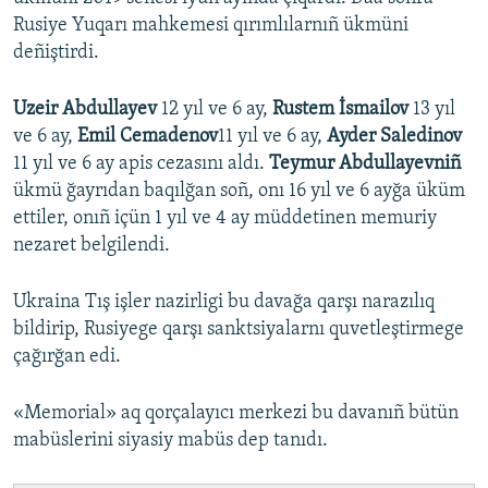
Rusiye Yuqarı mahkemesi qırımlılarnıñ ükmüni
deñiştirdi.
Uzeir Abdullayev
12 yıl ve 6 ay,
Rustem İsmailov
13 yıl
ve 6 ay,
Emil Cemadenov
11 yıl ve 6 ay,
Ayder Saledinov
11 yıl ve 6 ay apis cezasını aldı.
Teymur Abdullayevniñ
ükmü ğayrıdan baqılğan soñ, onı 16 yıl ve 6 ayğa üküm
ettiler, onıñ içün 1 yıl ve 4 ay müddetinen memuriy
nezaret belgilendi.
Ukraina Tış işler nazirligi bu davağa qarşı narazılıq
bildirip, Rusiyege qarşı sanktsiyalarnı quvetleştirmege
çağırğan edi.
«Memorial» aq qorçalayıcı merkezi bu davanıñ bütün
mabüslerini siyasiy mabüs dep tanıdı.