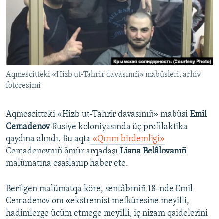
Русский
Українською
QOŞULIÑIZ!
Aqmescitteki «Hizb ut-Tahrir davasınıñ» mabüsleri, arhiv
fotoresimi
RFE/RS bütün saytları
Aqmescitteki «Hizb ut-Tahrir davasınıñ» mabüsi
Emil
Cemadenov
Rusiye koloniyasında üç profilaktika
qaydına alındı. Bu aqta
«Qırım birdemligi»
Cemadenovnıñ ömür arqadaşı
Liana Belâlovanıñ
malümatına esaslanıp haber ete.
Berilgen malümatqa köre, sentâbrniñ 18-nde Emil
Cemadenov onı «ekstremist mefküresine meyilli,
hadimlerge ücüm etmege meyilli, iç nizam qaidelerini