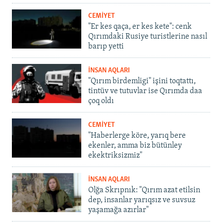
CEMİYET
"Er kes qaça, er kes kete": cenk
Qırımdaki Rusiye turistlerine nasıl
barıp yetti
İNSAN AQLARI
"Qırım birdemligi" işini toqtattı,
tintüv ve tutuvlar ise Qırımda daa
çoq oldı
CEMİYET
"Haberlerge köre, yarıq bere
ekenler, amma biz bütünley
ekektriksizmiz"
İNSAN AQLARI
Olğa Skrıpnık: "Qırım azat etilsin
dep, insanlar yarıqsız ve suvsuz
yaşamağa azırlar"