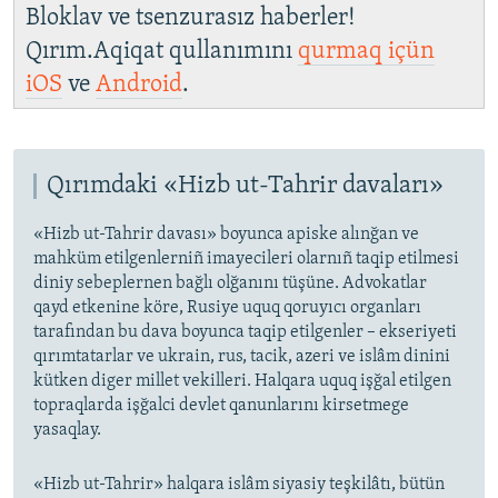
Bloklav ve tsenzurasız haberler!
Qırım.Aqiqat qullanımını
qurmaq içün
iOS
ve
Android
.
Qırımdaki «Hizb ut-Tahrir davaları»
«Hizb ut-Tahrir davası» boyunca apiske alınğan ve
mahküm etilgenlerniñ imayecileri olarnıñ taqip etilmesi
diniy sebeplernen bağlı olğanını tüşüne. Advokatlar
qayd etkenine köre, Rusiye uquq qoruyıcı organları
tarafından bu dava boyunca taqip etilgenler – ekseriyeti
qırımtatarlar ve ukrain, rus, tacik, azeri ve islâm dinini
kütken diger millet vekilleri. Halqara uquq işğal etilgen
topraqlarda işğalci devlet qanunlarını kirsetmege
yasaqlay.
«Hizb ut-Tahrir» halqara islâm siyasiy teşkilâtı, bütün