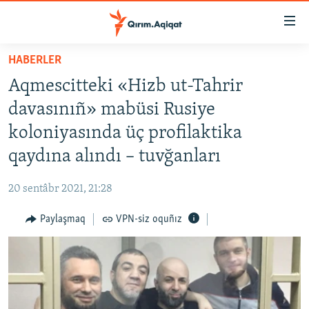
Link
açıqlığı
Esas
HABERLER
mündericege
HABERLER
Aqmescitteki «Hizb ut-Tahrir
qaytmaq
SİYASET
Baş
davasınıñ» mabüsi Rusiye
İQTİSADİYAT
navigatsiyağa
koloniyasında üç profilaktika
qaytmaq
CEMİYET
qaydına alındı – tuvğanları
Qıdıruvğa
MEDENİYET
qaytmaq
20 sentâbr 2021, 21:28
İNSAN AQLARI
Paylaşmaq
VPN-siz oquñız
VİDEO
SÜRET
BLOGLAR
FİKİR