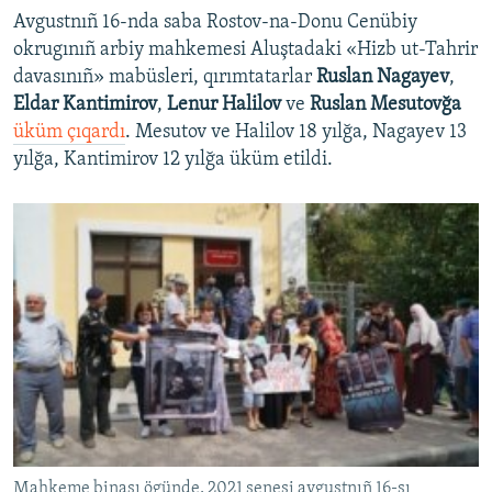
Avgustnıñ 16-nda saba Rostov-na-Donu Cenübiy
okrugınıñ arbiy mahkemesi Aluştadaki «Hizb ut-Tahrir
davasınıñ» mabüsleri, qırımtatarlar
Ruslan Nagayev
,
Eldar Kantimirov
,
Lenur Halilov
ve
Ruslan Mesutovğa
üküm çıqardı
. Mesutov ve Halilov 18 yılğa, Nagayev 13
yılğa, Kantimirov 12 yılğa üküm etildi.
Mahkeme binası ögünde, 2021 senesi avgustnıñ 16-sı