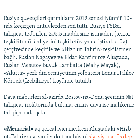
Rusiye quvetçileri qırımlılarnı 2019 senesi iyünniñ 10-
nda keçirgen tintüvlerden soñ tuttı. Rusiye FSBsi,
tahqiqat tedbirleri 205.5 maddesine istinaden (terror
teşkilâtınıñ faaliyetini teşkil etüv ya da iştirak etüv)
çerçivesinde keçirile ve «Hizb ut-Tahrir» teşkilâtınen
bağlı. Ruslan Nagayev ve Eldar Kantimirov Aluştada,
Ruslan Mesutov Büyük Lambatta (Malıy Mayak),
«Aluşta» yerli din cemiyetiniñ yolbaşçısı Lenur Halilov
Körbek (İzobilnoye) köyünde tutuldı.
Dava mabüsleri al-azırda Rostov-na-Donu şeeriniñ №1
tahqiqat izolâtorında buluna, cinaiy dava ise mahkeme
tahqiqatında qala.
«Memorial»
aq qorçalayıcı merkezi Aluştadaki «Hizb
ut-Tahrir davasınıñ» dört mabüsini
siyasiy mabüs dep