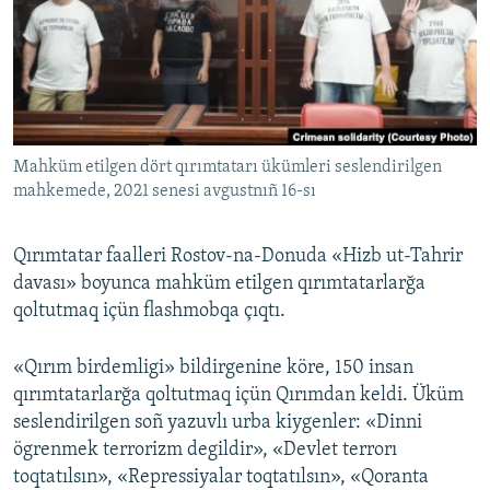
Русский
Українською
QOŞULIÑIZ!
Mahküm etilgen dört qırımtatarı ükümleri seslendirilgen
mahkemede, 2021 senesi avgustnıñ 16-sı
RFE/RS bütün saytları
Qırımtatar faalleri Rostov-na-Donuda «Hizb ut-Tahrir
davası» boyunca mahküm etilgen qırımtatarlarğa
qoltutmaq içün flashmobqa çıqtı.
«Qırım birdemligi» bildirgenine köre, 150 insan
qırımtatarlarğa qoltutmaq içün Qırımdan keldi. Üküm
seslendirilgen soñ yazuvlı urba kiygenler: «Dinni
ögrenmek terrorizm degildir», «Devlet terrorı
toqtatılsın», «Repressiyalar toqtatılsın», «Qoranta