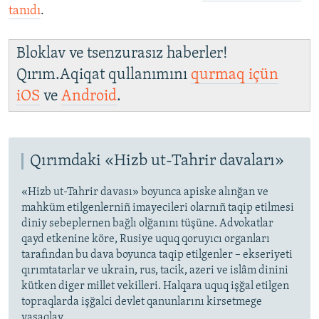
tanıdı
.
Bloklav ve tsenzurasız haberler!
Qırım.Aqiqat qullanımını
qurmaq içün
iOS
ve
Android
.
Qırımdaki «Hizb ut-Tahrir davaları»
«Hizb ut-Tahrir davası» boyunca apiske alınğan ve
mahküm etilgenlerniñ imayecileri olarnıñ taqip etilmesi
diniy sebeplernen bağlı olğanını tüşüne. Advokatlar
qayd etkenine köre, Rusiye uquq qoruyıcı organları
tarafından bu dava boyunca taqip etilgenler – ekseriyeti
qırımtatarlar ve ukrain, rus, tacik, azeri ve islâm dinini
kütken diger millet vekilleri. Halqara uquq işğal etilgen
topraqlarda işğalci devlet qanunlarını kirsetmege
yasaqlay.