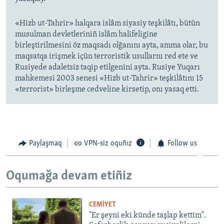
«Hizb ut-Tahrir» halqara islâm siyasiy teşkilâtı, bütün
musulman devletleriniñ islâm halifeligine
birleştirilmesini öz maqsadı olğanını ayta, amma olar, bu
maqsatqa irişmek içün terroristik usullarnı red ete ve
Rusiyede adaletsiz taqip etilgenini ayta. Rusiye Yuqarı
mahkemesi 2003 senesi «Hizb ut-Tahrir» teşkilâtını 15
«terrorist» birleşme cedveline kirsetip, onı yasaq etti.
Paylaşmaq
VPN-siz oquñız
Follow us
Oqumağa devam etiñiz
CEMİYET
"Er şeyni eki künde taşlap kettim".