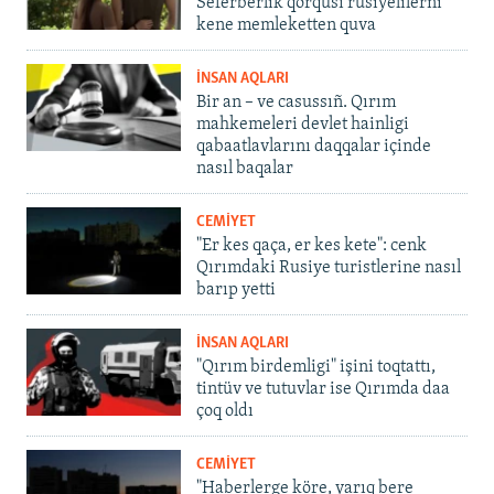
Seferberlik qorqusı rusiyelilerni
kene memleketten quva
İNSAN AQLARI
Bir an – ve casussıñ. Qırım
mahkemeleri devlet hainligi
qabaatlavlarını daqqalar içinde
nasıl baqalar
CEMİYET
"Er kes qaça, er kes kete": cenk
Qırımdaki Rusiye turistlerine nasıl
barıp yetti
İNSAN AQLARI
"Qırım birdemligi" işini toqtattı,
tintüv ve tutuvlar ise Qırımda daa
çoq oldı
CEMİYET
"Haberlerge köre, yarıq bere