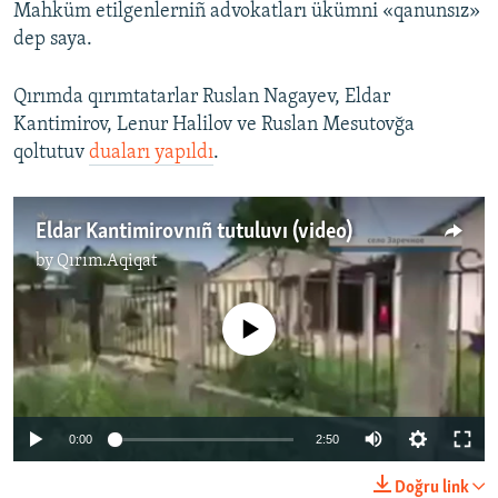
Mahküm etilgenlerniñ advokatları ükümni «qanunsız»
dep saya.
Qırımda qırımtatarlar Ruslan Nagayev, Eldar
Kantimirov, Lenur Halilov ve Ruslan Mesutovğa
qoltutuv
duaları yapıldı
.
Eldar Kantimirovnıñ tutuluvı (video)
by
Qırım.Aqiqat
No media source currently available
0:00
2:50
Doğru link