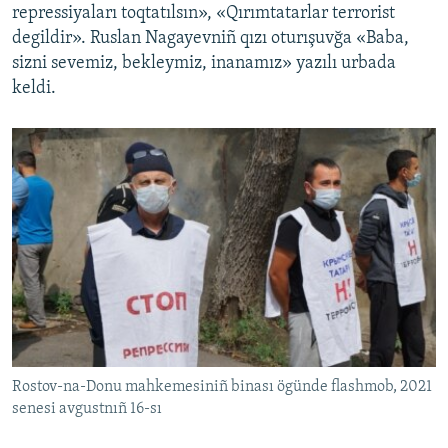
repressiyaları toqtatılsın», «Qırımtatarlar terrorist
degildir». Ruslan Nagayevniñ qızı oturışuvğa «Baba,
sizni sevemiz, bekleymiz, inanamız» yazılı urbada
keldi.
Rostov-na-Donu mahkemesiniñ binası ögünde flashmob, 2021
senesi avgustnıñ 16-sı