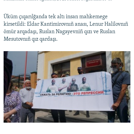
Üküm çıqarılğanda tek altı insan mahkemege
kirsetildi: Eldar Kantimirovnıñ anası, Lenur Halilovnıñ
ömür arqadaşı, Ruslan Nagayevniñ qızı ve Ruslan
Mesutovnıñ qız qardaşı.