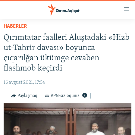
Link
açıqlığı
Esas
HABERLER
mündericege
HABERLER
Qırımtatar faalleri Aluştadaki «Hizb
qaytmaq
SİYASET
Baş
ut-Tahrir davası» boyunca
İQTİSADİYAT
navigatsiyağa
çıqarılğan ükümge cevaben
qaytmaq
CEMİYET
flashmob keçirdi
Qıdıruvğa
MEDENİYET
qaytmaq
16 avgust 2021, 17:54
İNSAN AQLARI
Paylaşmaq
VPN-siz oquñız
VİDEO
SÜRET
BLOGLAR
FİKİR