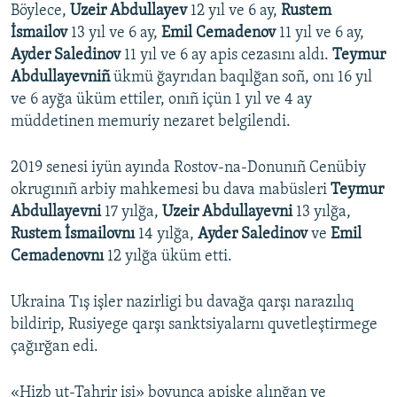
Böylece,
Uzeir Abdullayev
12 yıl ve 6 ay,
Rustem
İsmailov
13 yıl ve 6 ay,
Emil Cemadenov
11 yıl ve 6 ay,
Ayder Saledinov
11 yıl ve 6 ay apis cezasını aldı.
Teymur
Abdullayevniñ
ükmü ğayrıdan baqılğan soñ, onı 16 yıl
ve 6 ayğa üküm ettiler, onıñ içün 1 yıl ve 4 ay
müddetinen memuriy nezaret belgilendi.
2019 senesi iyün ayında Rostov-na-Donunıñ Cenübiy
okrugınıñ arbiy mahkemesi bu dava mabüsleri
Teymur
Abdullayevni
17 yılğa,
Uzeir Abdullayevni
13 yılğa,
Rustem İsmailovnı
14 yılğa,
Ayder Saledinov
ve
Emil
Cemadenovnı
12 yılğa üküm etti.
Ukraina Tış işler nazirligi bu davağa qarşı narazılıq
bildirip, Rusiyege qarşı sanktsiyalarnı quvetleştirmege
çağırğan edi.
«Hizb ut-Tahrir işi» boyunca apiske alınğan ve