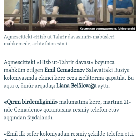
Русский
Українською
Aqmescitteki «Hizb ut-Tahrir davasınıñ» mabüsleri
QOŞULIÑIZ!
mahkemede, arhiv fotoresimi
Aqmescitteki «Hizb ut-Tahrir davası» boyunca
RFE/RS bütün saytları
mahküm etilgen
Emil Cemadenov
Salavattaki Rusiye
koloniyasında ekinci kere ceza izolâtorına qapatıla. Bu
aqta o, ömür arqadaşı
Liana Belâlovağa
ayttı.
«Qırım birdemliginiñ»
malümatına köre, martnıñ 21-
nde Cemadenov qorantasına resmiy telefon etüv
aqqından faydalandı.
«Emil ilk sefer koloniyadan resmiy şekilde telefon etti.