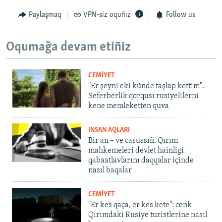
Paylaşmaq
VPN-siz oquñız
Follow us
Oqumağa devam etiñiz
CEMİYET
"Er şeyni eki künde taşlap kettim".
Seferberlik qorqusı rusiyelilerni
kene memleketten quva
İNSAN AQLARI
Bir an – ve casussıñ. Qırım
mahkemeleri devlet hainligi
qabaatlavlarını daqqalar içinde
nasıl baqalar
CEMİYET
"Er kes qaça, er kes kete": cenk
Qırımdaki Rusiye turistlerine nasıl