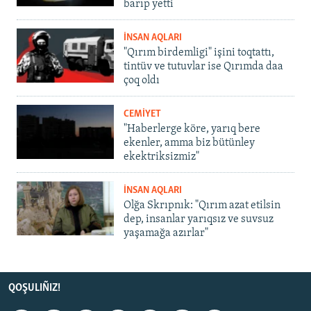
barıp yetti
İNSAN AQLARI
"Qırım birdemligi" işini toqtattı,
tintüv ve tutuvlar ise Qırımda daa
çoq oldı
CEMİYET
"Haberlerge köre, yarıq bere
ekenler, amma biz bütünley
ekektriksizmiz"
İNSAN AQLARI
Olğa Skrıpnık: "Qırım azat etilsin
dep, insanlar yarıqsız ve suvsuz
yaşamağa azırlar"
QOŞULIÑIZ!