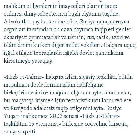
mahküm etilgenlerniñ imayecileri olarnıñ taqip
etilmesi diniy sebeplernen bağlı olğanını tüşüne.
Advokatlar qayd etkenine köre, Rusiye uquq qoruyıcı
organları tarafından bu dava boyunca taqip etilgenler –
ekseriyeti qırımtatarlar ve ukrain, rus, tacik, azeri ve
islâm dinini kütken diger millet vekilleri. Halqara uquq
işğal etilgen topraqlarda işğalci devlet qanunlarını
kirsetmege yasaqlay.
«Hizb ut-Tahrir» halqara islâm siyasiy teşkilâtı, bütün
musulman devletleriniñ islâm halifeligine
birleştirilmesini öz maqsadı olğanını ayta, amma olar,
bu maqsatqa irişmek içün terroristik usullarnı red ete
ve Rusiyede adaletsiz taqip etilgenini ayta. Rusiye
Yuqarı mahkemesi 2003 senesi «Hizb ut-Tahrir»
teşkilâtını 15 «terrorist» birleşme cedveline kirsetip,
onı yasaq etti.