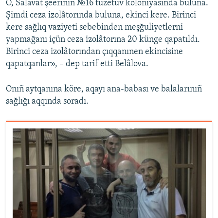
O, Salavat şeeriniñ №16 tüzetüv koloniyasında buluna.
Şimdi ceza izolâtorında buluna, ekinci kere. Birinci
kere sağlıq vaziyeti sebebinden meşğuliyetlerni
yapmağanı içün ceza izolâtorına 20 künge qapatıldı.
Birinci ceza izolâtorından çıqqanınen ekincisine
qapatqanlar», – dep tarif etti Belâlova.
Onıñ aytqanına köre, aqayı ana-babası ve balalarınıñ
sağlığı aqqında soradı.