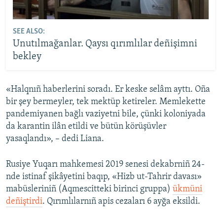
SEE ALSO:
Unutılmağanlar. Qaysı qırımlılar deñişimni
bekley
«Halqnıñ haberlerini soradı. Er keske selâm ayttı. Oña
bir şey bermeyler, tek mektüp ketireler. Memlekette
pandemiyanen bağlı vaziyetni bile, çünki koloniyada
da karantin ilân etildi ve bütün körüşüvler
yasaqlandı», – dedi Liana.
Rusiye Yuqarı mahkemesi 2019 senesi dekabrniñ 24-
nde istinaf şikâyetini baqıp, «Hizb ut-Tahrir davası»
mabüsleriniñ (Aqmescitteki birinci gruppa)
ükmüni
deñiştirdi
. Qırımlılarnıñ apis cezaları 6 ayğa eksildi.