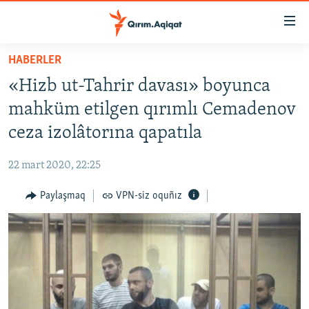
Link
açıqlığı
Esas
HABERLER
mündericege
HABERLER
«Hizb ut-Tahrir davası» boyunca
qaytmaq
SİYASET
Baş
mahküm etilgen qırımlı Cemadenov
İQTİSADİYAT
navigatsiyağa
ceza izolâtorına qapatıla
qaytmaq
CEMİYET
Qıdıruvğa
22 mart 2020, 22:25
MEDENİYET
qaytmaq
Paylaşmaq
VPN-siz oquñız
İNSAN AQLARI
VİDEO
SÜRET
BLOGLAR
FİKİR