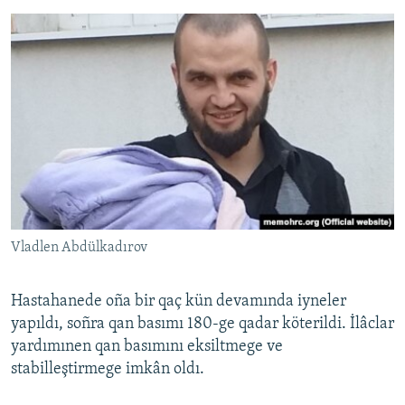
Vladlen Abdülkadırov
Hastahanede oña bir qaç kün devamında iyneler
yapıldı, soñra qan basımı 180-ge qadar köterildi. İlâclar
yardımınen qan basımını eksiltmege ve
stabilleştirmege imkân oldı.