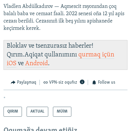
Vladlen Abdülkadırov — Aqmescit rayonından çoq
balalı baba ve cemaat faali. 2022 senesi oña 12 yıl apis
cezası berildi. Cezasınıñ ilk beş yılını apishanede
keçirmek kerek.
Bloklav ve tsenzurasız haberler!
Qırım.Aqiqat qullanımını
qurmaq içün
iOS
ve
Android
.
Paylaşmaq
VPN-siz oquñız
Follow us
*
QIRIM
AKTUAL
MÜİM
Oqumağa devam etiñiz