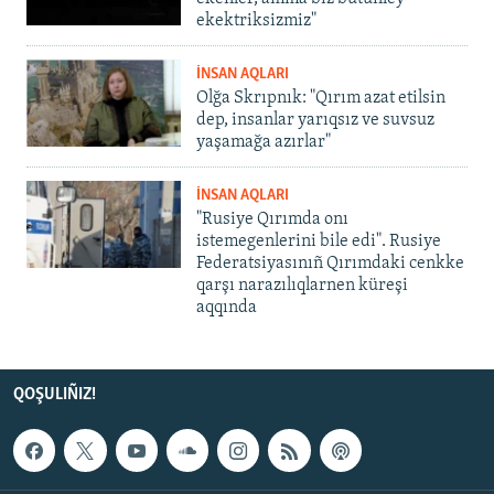
ekektriksizmiz"
İNSAN AQLARI
Olğa Skrıpnık: "Qırım azat etilsin
dep, insanlar yarıqsız ve suvsuz
yaşamağa azırlar"
İNSAN AQLARI
"Rusiye Qırımda onı
istemegenlerini bile edi". Rusiye
Federatsiyasınıñ Qırımdaki cenkke
qarşı narazılıqlarnen küreşi
aqqında
QOŞULIÑIZ!