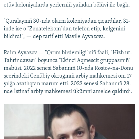
etüv koloniyalarda yerlerniñ yañıdan bölüvi ile bağlı.
"Quralaynıñ 30-nda olarnı koloniyadan çıqardılar, 31-
inde ise o "Zonatelekom"dan telefon etip, kelgenini
bildirdi", — dep tarif etti Mavile Ayvazova.
Raim Ayvazov — "Qırım birdemligi"niñ faali, "Hizb ut-
Tahrir davası" boyunca "Ekinci Aqmescit gruppasınıñ"
mabüsi. 2022 senesi Sabannıñ 10-nda Rostov-na-Donu
şeerindeki Cenübiy okrugınıñ arbiy mahkemesi onı 17
yılğa azatlıqtan marum etti. 2023 senesi Sabannıñ 28-
nde İstinaf arbiy mahkemesi ükümni amelde qaldırdı.