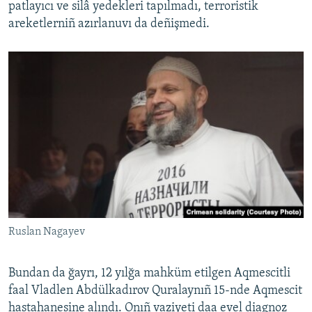
patlayıcı ve silâ yedekleri tapılmadı, terroristik
areketlerniñ azırlanuvı da deñişmedi.
Ruslan Nagayev
Bundan da ğayrı, 12 yılğa mahküm etilgen Aqmescitli
faal Vladlen Abdülkadırov Quralaynıñ 15-nde Aqmescit
hastahanesine alındı. Onıñ vaziyeti daa evel diagnoz