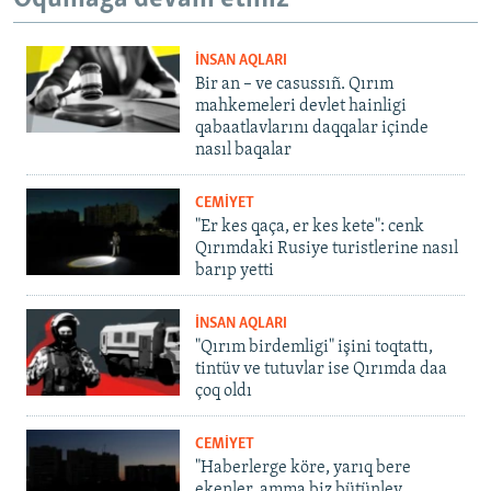
İNSAN AQLARI
Bir an – ve casussıñ. Qırım
mahkemeleri devlet hainligi
qabaatlavlarını daqqalar içinde
nasıl baqalar
CEMİYET
"Er kes qaça, er kes kete": cenk
Qırımdaki Rusiye turistlerine nasıl
barıp yetti
İNSAN AQLARI
"Qırım birdemligi" işini toqtattı,
tintüv ve tutuvlar ise Qırımda daa
çoq oldı
CEMİYET
"Haberlerge köre, yarıq bere
ekenler, amma biz bütünley