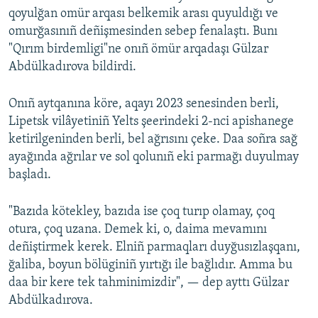
qoyulğan omür arqası belkemik arası quyuldığı ve
omurğasınıñ deñişmesinden sebep fenalaştı. Bunı
"Qırım birdemligi"ne onıñ ömür arqadaşı Gülzar
Abdülkadırova bildirdi.
Onıñ aytqanına köre, aqayı 2023 senesinden berli,
Lipetsk vilâyetiniñ Yelts şeerindeki 2-nci apishanege
ketirilgeninden berli, bel ağrısını çeke. Daa soñra sağ
ayağında ağrılar ve sol qolunıñ eki parmağı duyulmay
başladı.
"Bazıda kötekley, bazıda ise çoq turıp olamay, çoq
otura, çoq uzana. Demek ki, o, daima mevamını
deñiştirmek kerek. Elniñ parmaqları duyğusızlaşqanı,
ğaliba, boyun bölüginiñ yırtığı ile bağlıdır. Amma bu
daa bir kere tek tahminimizdir", — dep ayttı Gülzar
Abdülkadırova.