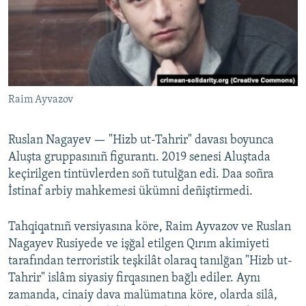
Raim Ayvazov
Ruslan Nagayev — "Hizb ut-Tahrir" davası boyunca
Aluşta gruppasınıñ figurantı. 2019 senesi Aluştada
keçirilgen tintüvlerden soñ tutulğan edi. Daa soñra
İstinaf arbiy mahkemesi ükümni deñiştirmedi.
Tahqiqatnıñ versiyasına köre, Raim Ayvazov ve Ruslan
Nagayev Rusiyede ve işğal etilgen Qırım akimiyeti
tarafından terroristik teşkilât olaraq tanılğan "Hizb ut-
Tahrir" islâm siyasiy firqasınen bağlı ediler. Aynı
zamanda, cinaiy dava malümatına köre, olarda silâ,