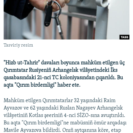
Русский
Українською
QOŞULIÑIZ!
Tasviriy resim
"Hizb ut-Tahrir" davaları boyunca mahküm etilgen üç
RFE/RS bütün saytları
Qırımtatar Rusiyeniñ Arhangelsk vilâyetindeki İks
qasabasındaki 21-nci TC koloniyasından çıqarıldı. Bu
aqta "Qırım birdemligi" haber ete.
Mahküm etilgen Qırımtatarlar 32 yaşındaki Raim
Ayvazov ve 62 yaşındaki Ruslan Nagayev Arhangelsk
vilâyetiniñ Kotlas şeeriniñ 4-nci SİZO-sına avuştırıldı.
Bu aqta "Qırım birdemligi"ne mabüsniñ ömür arqadaşı
Mavile Ayvazova bildirdi. Onıñ aytqanına köre, etap