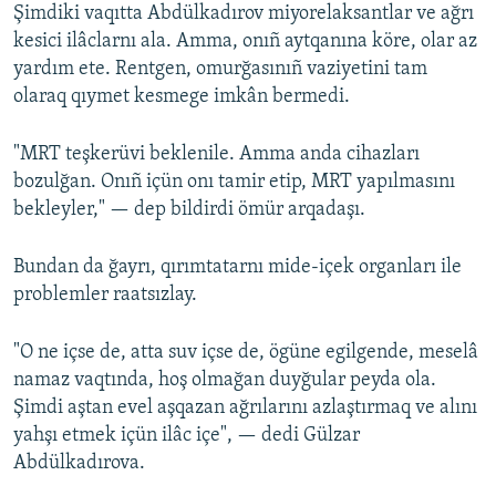
Şimdiki vaqıtta Abdülkadırov miyorelaksantlar ve ağrı
kesici ilâclarnı ala. Amma, onıñ aytqanına köre, olar az
yardım ete. Rentgen, omurğasınıñ vaziyetini tam
olaraq qıymet kesmege imkân bermedi.
"MRT teşkerüvi beklenile. Amma anda cihazları
bozulğan. Onıñ içün onı tamir etip, MRT yapılmasını
bekleyler," — dep bildirdi ömür arqadaşı.
Bundan da ğayrı, qırımtatarnı mide-içek organları ile
problemler raatsızlay.
"O ne içse de, atta suv içse de, ögüne egilgende, meselâ
namaz vaqtında, hoş olmağan duyğular peyda ola.
Şimdi aştan evel aşqazan ağrılarını azlaştırmaq ve alını
yahşı etmek içün ilâc içe", — dedi Gülzar
Abdülkadırova.