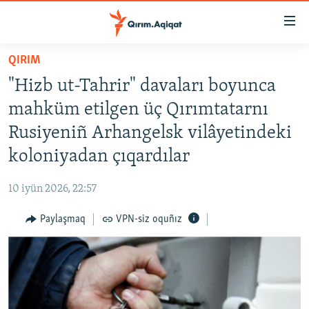
Link
açıqlığı
Esas
QIRIM
mündericege
HABERLER
"Hizb ut-Tahrir" davaları boyunca
qaytmaq
SİYASET
Baş
mahküm etilgen üç Qırımtatarnı
İQTİSADİYAT
navigatsiyağa
Rusiyeniñ Arhangelsk vilâyetindeki
qaytmaq
CEMİYET
koloniyadan çıqardılar
Qıdıruvğa
MEDENİYET
qaytmaq
10 iyün 2026, 22:57
İNSAN AQLARI
Paylaşmaq
VPN-siz oquñız
VİDEO
SÜRET
BLOGLAR
FİKİR