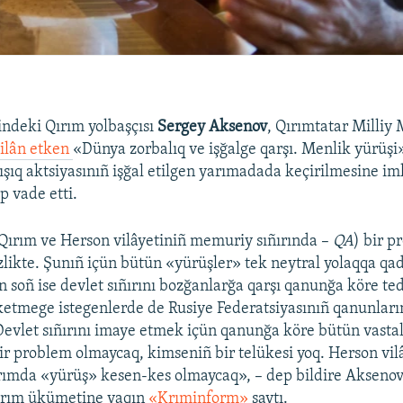
indeki Qırım yolbaşçısı
Sergey Aksenov
, Qırımtatar Milliy 
ilân etken
«Dünya zorbalıq ve işğalge qarşı. Menlik yürüşi
rışıq aktsiyasınıñ işğal etilgen yarımadada keçirilmesine i
 vade etti.
Qırım ve Herson vilâyetiniñ memuriy sıñırında –
QA
) bir p
zlikte. Şunıñ içün bütün «yürüşler» tek neytral yolaqqa qada
n soñ ise devlet sıñırını bozğanlarğa qarşı qanunğa köre ted
ketmege istegenlerde de Rusiye Federatsiyasınıñ qanunla
Devlet sıñırını imaye etmek içün qanunğa köre bütün vasta
Bir problem olmaycaq, kimseniñ bir telükesi yoq. Herson vil
ırımda «yürüş» kesen-kes olmaycaq», – dep bildire Akseno
Qırım ükümetine yaqın
«Krıminform»
saytı.