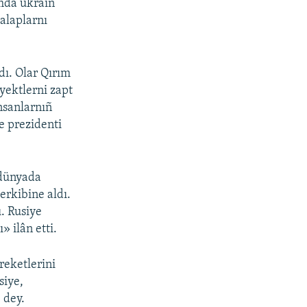
ımda ukrain
talaplarnı
dı. Olar Qırım
yektlerni zapt
insanlarnıñ
e prezidenti
 dünyada
erkibine aldı.
. Rusiye
 ilân etti.
reketlerini
siye,
 dey.