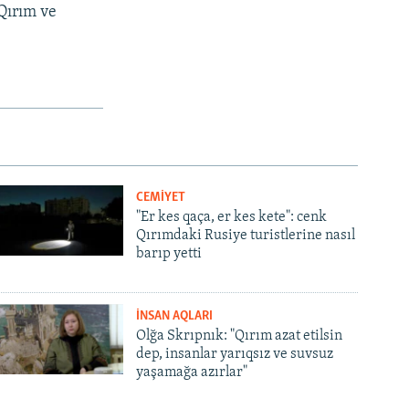
Qırım ve
CEMİYET
"Er kes qaça, er kes kete": cenk
Qırımdaki Rusiye turistlerine nasıl
barıp yetti
İNSAN AQLARI
Olğa Skrıpnık: "Qırım azat etilsin
dep, insanlar yarıqsız ve suvsuz
yaşamağa azırlar"