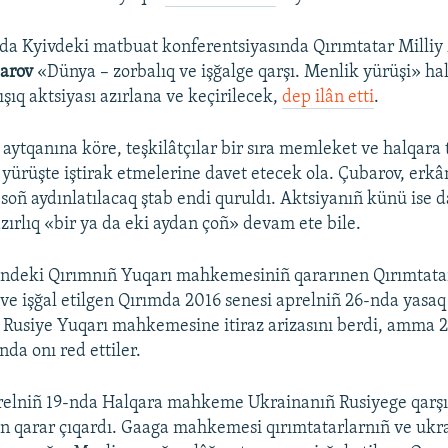
a Kyivdeki matbuat konferentsiyasında Qırımtatar Milliy 
arov
«Dünya – zorbalıq ve işğalge qarşı. Menlik yürüşi» ha
ışıq aktsiyası azırlana ve keçirilecek,
dep ilân etti
.
 aytqanına köre, teşkilâtçılar bir sıra memleket ve halqara 
 yürüşte iştirak etmelerine davet etecek ola. Çubarov, erkân
soñ aydınlatılacaq ştab endi quruldı. Aktsiyanıñ künü ise d
zırlıq «bir ya da eki aydan çoñ» devam ete bile.
indeki Qırımnıñ Yuqarı mahkemesiniñ qararınen Qırımtatar
 ve işğal etilgen Qırımda 2016 senesi aprelniñ 26-nda yasaq 
 Rusiye Yuqarı mahkemesine itiraz arizasını berdi, amma 2
da onı red ettiler.
prelniñ 19-nda Halqara mahkeme Ukrainanıñ Rusiyege qarşı
 qarar çıqardı. Gaaga mahkemesi qırımtatarlarnıñ ve ukr