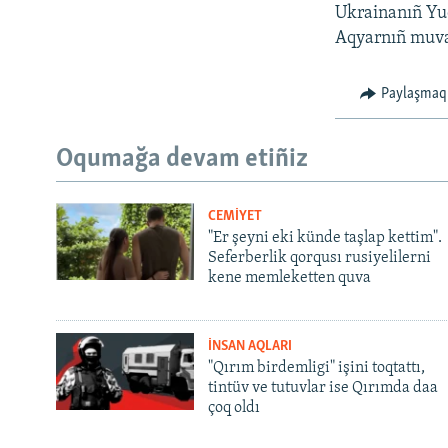
Ukrainanıñ Yuq
Aqyarnıñ muvaq
Paylaşmaq
Oqumağa devam etiñiz
CEMİYET
"Er şeyni eki künde taşlap kettim".
Seferberlik qorqusı rusiyelilerni
kene memleketten quva
İNSAN AQLARI
"Qırım birdemligi" işini toqtattı,
tintüv ve tutuvlar ise Qırımda daa
çoq oldı