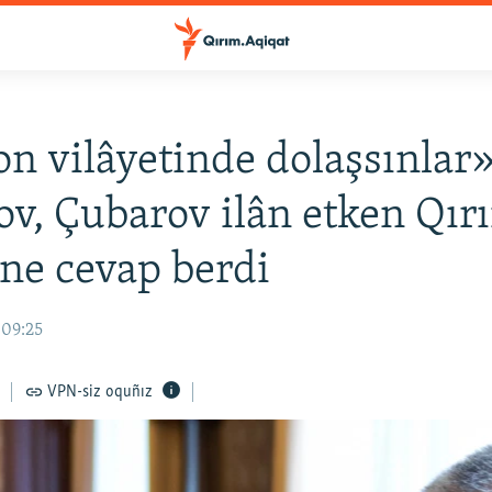
n vilâyetinde dolaşsınlar»
v, Çubarov ilân etken Qır
ne cevap berdi
 09:25
VPN-siz oquñız