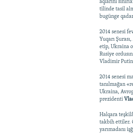
aqlarını sıñır
tilinde tasil a
bugünge qadar
2014 senesi fev
Yuqarı Şurası,
etip, Ukraina 
Rusiye ordusın
Vladimir Putin 
2014 senesi m
tanılmağan «re
Ukraina, Avrop
prezidenti
Vla
Halqara teşkilâ
takbih ettiler.
yarımadanı işğ