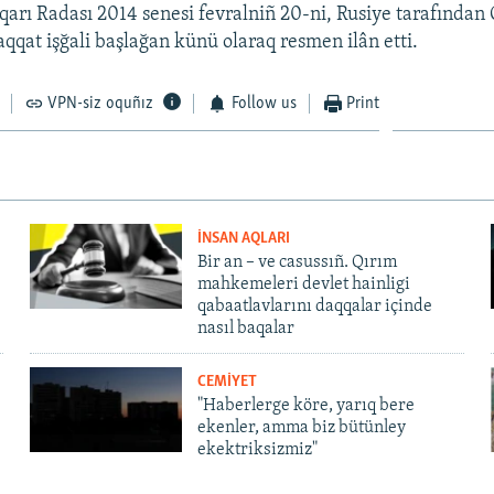
arı Radası 2014 senesi fevralniñ 20-ni, Rusiye tarafından 
qat işğali başlağan künü olaraq resmen ilân etti.
VPN-siz oquñız
Follow us
Print
İNSAN AQLARI
Bir an – ve casussıñ. Qırım
mahkemeleri devlet hainligi
qabaatlavlarını daqqalar içinde
nasıl baqalar
CEMİYET
"Haberlerge köre, yarıq bere
ekenler, amma biz bütünley
ekektriksizmiz"