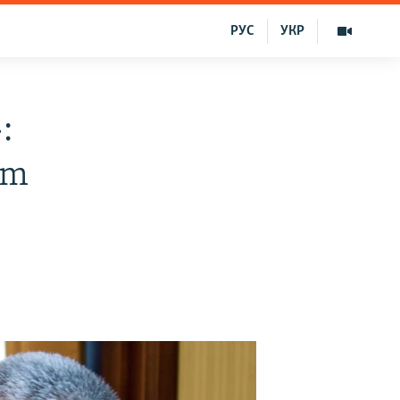
РУС
УКР
:
ım