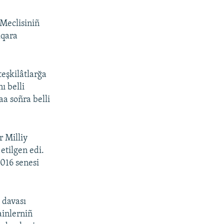
Meclisiniñ
lqara
teşkilâtlarğa
ı belli
aa soñra belli
 Milliy
etilgen edi.
016 senesi
 davası
ainlerniñ