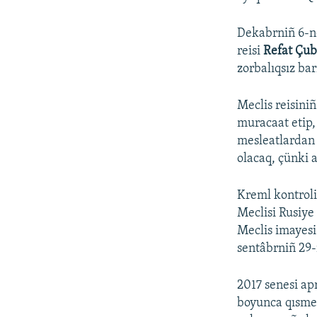
Dekabrniñ 6-nd
reisi
Refat Çub
zorbalıqsız bar
Meclis reisiniñ
muracaat etip,
mesleatlardan 
olacaq, çünki a
Kreml kontrol
Meclisi Rusiye
Meclis imayesi
sentâbrniñ 29-n
2017 senesi a
boyunca qısmen