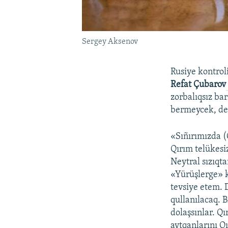
Sergey Aksenov
Rusiye kontrol
Refat Çubarov
zorbalıqsız ba
bermeycek, dep
«Sıñırımızda (
Qırım telükesi
Neytral sızıqta
«Yürüşlerge» 
tevsiye etem. 
qullanılacaq. 
dolaşsınlar. Q
aytqanlarını 