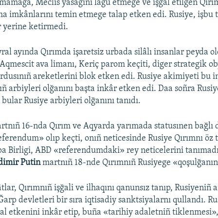
lamamağa, Meclis yasağını lâğu etmege ve işğal etilgen Qır
lma imkânlarını temin etmege talap etken edi. Rusiye, işbu 
 yerine ketirmedi.
ral ayında Qırımda işaretsiz urbada silâlı insanlar peyda ol
 Aqmescit ava limanı, Keriç parom keçiti, diger strategik ob
ordusınıñ areketlerini blok etken edi. Rusiye akimiyeti bu 
ıñ arbiyleri olğanını başta inkâr etken edi. Daa soñra Rusiy
bular Rusiye arbiyleri olğanını tanıdı.
artnıñ 16-nda Qırım ve Aqyarda yarımada statusınen bağlı
ferendum» olıp keçti, onıñ neticesinde Rusiye Qırımnı öz t
a Birligi, ABD «referendumdaki» rey neticelerini tanımadı
dimir Putin
martnıñ 18-nde Qırımnıñ Rusiyege «qoşulğanını»
tlar, Qırımnıñ işğali ve ilhaqını qanunsız tanıp, Rusiyeniñ a
 Ğarp devletleri bir sıra iqtisadiy sanktsiyalarnı qullandı. Ru
al etkenini inkâr etip, buña «tarihiy adaletniñ tiklenmesi»,