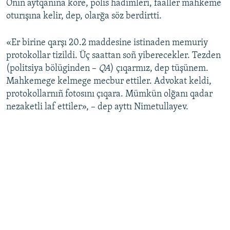
Onıñ aytqanına köre, polis hadimleri, faaller mahkeme
oturışına kelir, dep, olarğa söz berdirtti.
«Er birine qarşı 20.2 maddesine istinaden memuriy
protokollar tizildi. Üç saattan soñ yiberecekler. Tezden
(politsiya bölüginden –
QA
) çıqarmız, dep tüşünem.
Mahkemege kelmege mecbur ettiler. Advokat keldi,
protokollarnıñ fotosını çıqara. Mümkün olğanı qadar
nezaketli laf ettiler», – dep ayttı Nimetullayev.