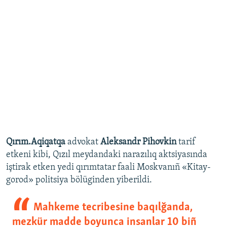
Qırım.Aqiqatqa
advokat
Aleksandr Pihovkin
tarif
etkeni kibi, Qızıl meydandaki narazılıq aktsiyasında
iştirak etken yedi qırımtatar faali Moskvanıñ «Kitay-
gorod» politsiya bölüginden yiberildi.
Mahkeme tecribesine baqılğanda,
mezkür madde boyunca insanlar 10 biñ