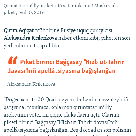
Qırımtatar milliy areketiniñ veteranlarınıñ Moskovada
piketi, iyül 10, 2019
Qırım.Aqiqat
mühbirine Rusiye uquq qoruyıcısı
Aleksandra Krılenkova
haber etkeni kibi, piketten soñ
yedi adamnı tutıp aldılar.
Piket birinci Bağçasay "Hizb ut-Tahrir
davası"nıñ apellâtsiyasına bağışlanğan
Aleksandra Krılenkova
"Doğru saat 11:00 Qızıl meydanda Lenin mavzoleyiniñ
qarşısına, menimce, onlarnen qırımtatar milliy
areketiniñ veteranı çıqıp, plakatlarnı açtı. Olarnıñ
piketi birinci Bağçasay "Hizb ut-Tahrir davası"nıñ
apellâtsiyasına bağışlanğan. Beş daqqadan soñ polisniñ