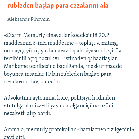
rubleden başlap para cezalarını ala
Aleksandr Pihovkin
«Olarnı Memuriy cinayetler kodeksiniñ 20.2
maddesiniñ 5-inci maddesine – toplaşuv, miting,
numayış, yürüş ya da narazılıq aktsiyasını keçirüv
tertibiniñ açıq bozuluvı – istinaden qabaatlaylar.
Mahkeme tecribesine baqılğanda, mezkür madde
boyunca insanlar 10 biñ rubleden başlap para
cezalarını ala», – dedi o.
Advokatnıñ aytqanına köre, politsiya hadimleri
«tutulğanlar izzetli yaşında olğanı içün» özüni
nezaketli alıp bardı.
Amma o, memuriy protokollar «hatalarnen tizilgenini»
qayd etti.