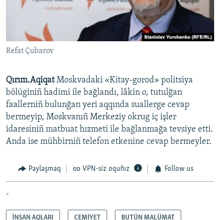
Refat Çubarov
Qırım.Aqiqat
Moskvadaki «Kitay-gorod» politsiya
bölüginiñ hadimi ile bağlandı, lâkin o, tutulğan
faallerniñ bulunğan yeri aqqında suallerge cevap
bermeyip, Moskvanıñ Merkeziy okrug iç işler
idaresiniñ matbuat hızmeti ile bağlanmağa tevsiye etti.
Anda ise mühbirniñ telefon etkenine cevap bermeyler.
Paylaşmaq
VPN-siz oquñız
Follow us
*
İNSAN AQLARI
CEMİYET
BUTÜN MALÜMAT