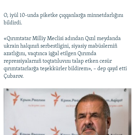
O, iyül 10-unda piketke çıqqanlarğa minnetdarlığını
bildirdi.
«Qırımtatar Milliy Meclisi adından Qızıl meydanda
ukrain halqınıñ serbestligini, siyasiy mabüslerniñ
azatlığını, vaqtınca işğal etilgen Qırımda
repressiyalarnıñ toqtatıluvını talap etken cesür
qırımtatarlarğa teşekkürler bildirem», – dep qayd etti
Çubarov.