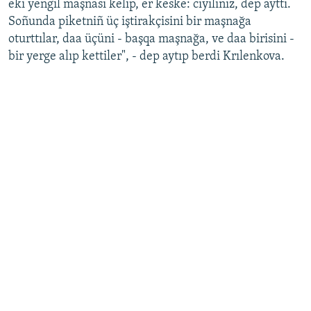
eki yengil maşnası kelip, er keske: cıyılıñız, dep ayttı.
Soñunda piketniñ üç iştirakçisini bir maşnağa
oturttılar, daa üçüni - başqa maşnağa, ve daa birisini -
bir yerge alıp kettiler", - dep aytıp berdi Krılenkova.