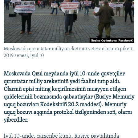
Русский
Українською
QOŞULIÑIZ!
Moskovada qırımtatar milliy areketiniñ veteranlarınıñ piketi,
2019 senesi, iyül 10
RFE/RS bütün saytları
Moskovada Qızıl meydanda iyül 10-unde quvetçiler
qırımtatar milliy areketiniñ yedi faalini tutıp aldı.
Olarnıñ episi miting keçirilmesiniñ muayyen etilgen
qaideleriniñ bozmasında qabaatlaylar (Rusiye Memuriy
uquq bozuvları Kodeksiniñ 20.2 maddesi). Memuriy
uquq bozuvı aqqında protokol tizilgeninden soñ, olarnı
yiberdiler.
İyül 10-unde, çarşenbe künü, Rusiye paytahtında