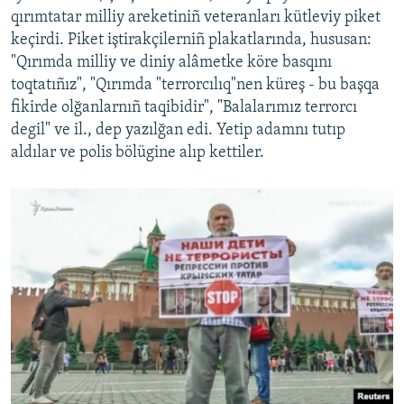
qırımtatar milliy areketiniñ veteranları kütleviy piket
keçirdi. Piket iştirakçilerniñ plakatlarında, hususan:
"Qırımda milliy ve diniy alâmetke köre basqını
toqtatıñız", "Qırımda "terrorcılıq"nen küreş - bu başqa
fikirde olğanlarnıñ taqibidir", "Balalarımız terrorcı
degil" ve il., dep yazılğan edi. Yetip adamnı tutıp
aldılar ve polis bölügine alıp kettiler.