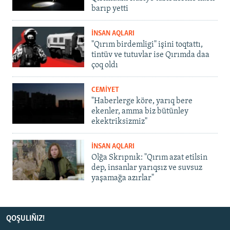
barıp yetti
İNSAN AQLARI
"Qırım birdemligi" işini toqtattı,
tintüv ve tutuvlar ise Qırımda daa
çoq oldı
CEMİYET
"Haberlerge köre, yarıq bere
ekenler, amma biz bütünley
ekektriksizmiz"
İNSAN AQLARI
Olğa Skrıpnık: "Qırım azat etilsin
dep, insanlar yarıqsız ve suvsuz
yaşamağa azırlar"
QOŞULIÑIZ!