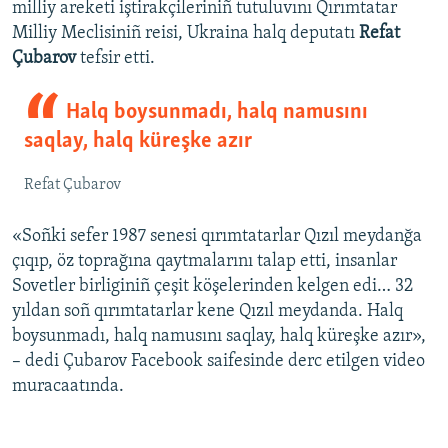
milliy areketi iştirakçileriniñ tutuluvını Qırımtatar
Milliy Meclisiniñ reisi, Ukraina halq deputatı
Refat
Çubarov
tefsir etti.
Halq boysunmadı, halq namusını
saqlay, halq küreşke azır
Refat Çubarov
«Soñki sefer 1987 senesi qırımtatarlar Qızıl meydanğa
çıqıp, öz toprağına qaytmalarını talap etti, insanlar
Sovetler birliginiñ çeşit köşelerinden kelgen edi… 32
yıldan soñ qırımtatarlar kene Qızıl meydanda. Halq
boysunmadı, halq namusını saqlay, halq küreşke azır»,
– dedi Çubarov Facebook saifesinde derc etilgen video
muracaatında.