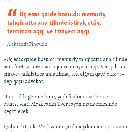
Üç esas qaide bozuldı: memuriy
tahqiqatta ana tilinde iştirak etüv,
terciman aqqı ve imayeci aqqı
Aleksandr Pihovkin
«Üç esas qaide bozuldı: memuriy tahqiqatta ana tilinde
iştirak etüv, terciman aqqı ve imayeci aqqı. Vesiqalarda
cinayet tafsilâtlıca añlatılmay, tek olğanı qayd etile», –
dep qoştı advokat.
Onıñ bildirgenine köre, yedi faalniñ mahkeme
oturışuvları Moskvanıñ Tver rayon mahkemesinde
keçirilecek.
İyülniñ 10-nda Moskvanıñ Qızıl meydanında qırımtatar