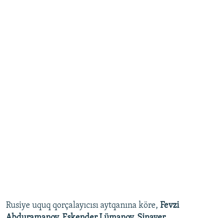
Rusiye uquq qorçalayıcısı aytqanına köre,
Fevzi
Abduramanov, Eskender Lümanov, Sinaver