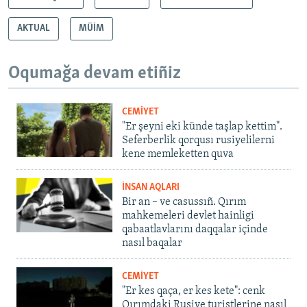
AKTUAL
MÜİM
Oqumağa devam etiñiz
CEMİYET
"Er şeyni eki künde taşlap kettim".
Seferberlik qorqusı rusiyelilerni
kene memleketten quva
İNSAN AQLARI
Bir an – ve casussıñ. Qırım
mahkemeleri devlet hainligi
qabaatlavlarını daqqalar içinde
nasıl baqalar
CEMİYET
"Er kes qaça, er kes kete": cenk
Qırımdaki Rusiye turistlerine nasıl