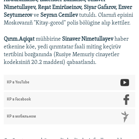
Nimetullayev, Reşat Emirüseinov, Siyar Gafarov, Enver
Seytumerov
ve
Seyran Cemilev
tutuldı. Olarnıñ episini
Moskovanıñ "Kitay-gorod" polis bölügine alıp kettiler.
Qırım.Aqiqat
mühbirine
Sinaver Nimetullayev
haber
etkenine köe, yedi qırımtatar faali miting keçirüv
tertibini bozğanında (Rusiye Memuriy cinayetler
kodeksiniñ 20.2 maddesi) qabaatlandı.
КР в YouTube
КР в Facebook
КР в мобильном