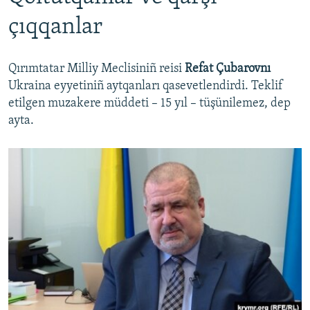
çıqqanlar
Qırımtatar Milliy Meclisiniñ reisi
Refat Çubarovnı
Ukraina eyyetiniñ aytqanları qasevetlendirdi. Teklif
etilgen muzakere müddeti – 15 yıl – tüşünilemez, dep
ayta.