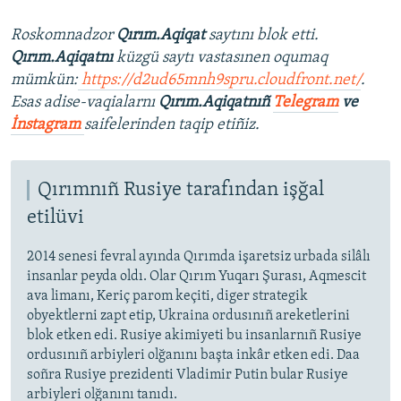
Roskomnadzor
Qırım.Aqiqat
saytını blok etti.
Qırım.Aqiqatnı
küzgü saytı vastasınen oqumaq
mümkün:
https://d2ud65mnh9spru.cloudfront.net/
.
Esas adise-vaqialarnı
Qırım.Aqiqatnıñ
Telegram
ve
İnstagram
saifelerinden taqip etiñiz.
Qırımnıñ Rusiye tarafından işğal
etilüvi
2014 senesi fevral ayında Qırımda işaretsiz urbada silâlı
insanlar peyda oldı. Olar Qırım Yuqarı Şurası, Aqmescit
ava limanı, Keriç parom keçiti, diger strategik
obyektlerni zapt etip, Ukraina ordusınıñ areketlerini
blok etken edi. Rusiye akimiyeti bu insanlarnıñ Rusiye
ordusınıñ arbiyleri olğanını başta inkâr etken edi. Daa
soñra Rusiye prezidenti Vladimir Putin bular Rusiye
arbiyleri olğanını tanıdı.