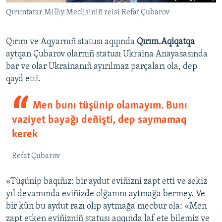
Qırımtatar Milliy Meclisiniñ reisi Refat Çubarov
Qırım ve Aqyarnıñ statusı aqqında
Qırım.Aqiqatqa
aytqan Çubarov olarnıñ statusı Ukraina Anayasasında
bar ve olar Ukrainanıñ ayırılmaz parçaları ola, dep
qayd etti.
Men bunı tüşünip olamayım. Bunı
vaziyet bayağı deñişti, dep saymamaq
kerek
Refat Çubarov
«Tüşünip baqıñız: bir aydut eviñizni zapt etti ve sekiz
yıl devamında eviñizde olğanını aytmağa bermey. Ve
bir kün bu aydut razı olıp aytmağa mecbur ola: «Men
zapt etken eviñizniñ statusı aqqında laf ete bilemiz ve