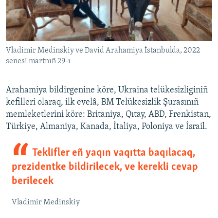
Vladimir Medinskiy ve David Arahamiya İstanbulda, 2022
senesi martnıñ 29-ı
Arahamiya bildirgenine köre, Ukraina telükesizliginiñ
kefilleri olaraq, ilk evelâ, BM Telükesizlik Şurasınıñ
memleketlerini köre: Britaniya, Qıtay, ABD, Frenkistan,
Türkiye, Almaniya, Kanada, İtaliya, Poloniya ve İsrail.
Teklifler eñ yaqın vaqıtta baqılacaq,
prezidentke bildirilecek, ve kerekli cevap
berilecek
Vladimir Medinskiy