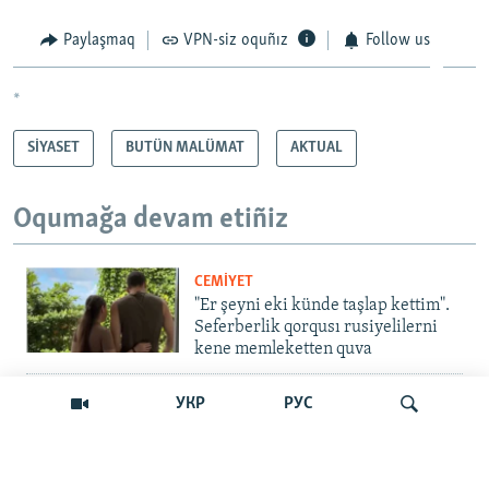
Paylaşmaq
VPN-siz oquñız
Follow us
*
SİYASET
BUTÜN MALÜMAT
AKTUAL
Oqumağa devam etiñiz
CEMİYET
"Er şeyni eki künde taşlap kettim".
Seferberlik qorqusı rusiyelilerni
kene memleketten quva
İNSAN AQLARI
УКР
РУС
Bir an – ve casussıñ. Qırım
mahkemeleri devlet hainligi
qabaatlavlarını daqqalar içinde