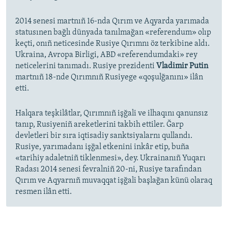
2014 senesi martnıñ 16-nda Qırım ve Aqyarda yarımada
statusınen bağlı dünyada tanılmağan «referendum» olıp
keçti, onıñ neticesinde Rusiye Qırımnı öz terkibine aldı.
Ukraina, Avropa Birligi, ABD «referendumdaki» rey
neticelerini tanımadı. Rusiye prezidenti
Vladimir Putin
martnıñ 18-nde Qırımnıñ Rusiyege «qoşulğanını» ilân
etti.
Halqara teşkilâtlar, Qırımnıñ işğali ve ilhaqını qanunsız
tanıp, Rusiyeniñ areketlerini takbih ettiler. Ğarp
devletleri bir sıra iqtisadiy sanktsiyalarnı qullandı.
Rusiye, yarımadanı işğal etkenini inkâr etip, buña
«tarihiy adaletniñ tiklenmesi», dey. Ukrainanıñ Yuqarı
Radası 2014 senesi fevralniñ 20-ni, Rusiye tarafından
Qırım ve Aqyarnıñ muvaqqat işğali başlağan künü olaraq
resmen ilân etti.