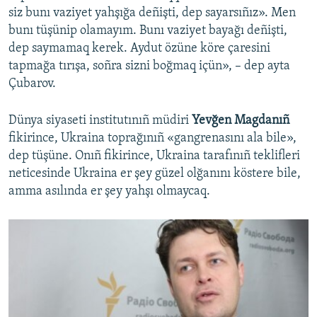
siz bunı vaziyet yahşığa deñişti, dep sayarsıñız». Men
bunı tüşünip olamayım. Bunı vaziyet bayağı deñişti,
dep saymamaq kerek. Aydut özüne köre çaresini
tapmağa tırışa, soñra sizni boğmaq içün», – dep ayta
Çubarov.
Dünya siyaseti institutınıñ müdiri
Yevğen Magdanıñ
fikirince, Ukraina toprağınıñ «gangrenasını ala bile»,
dep tüşüne. Onıñ fikirince, Ukraina tarafınıñ teklifleri
neticesinde Ukraina er şey güzel olğanını köstere bile,
amma asılında er şey yahşı olmaycaq.