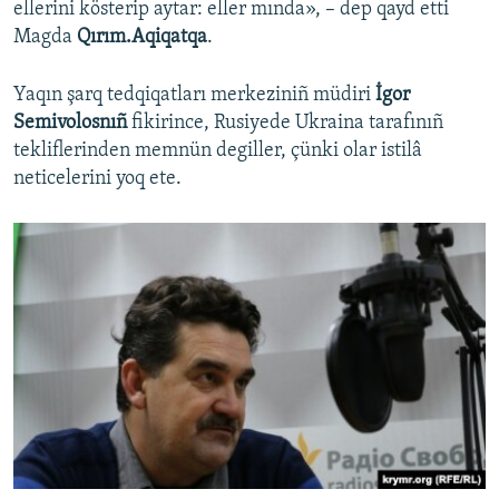
ellerini kösterip aytar: eller mında», – dep qayd etti
Magda
Qırım.Aqiqatqa
.
Yaqın şarq tedqiqatları merkeziniñ müdiri
İgor
Semivolosnıñ
fikirince, Rusiyede Ukraina tarafınıñ
tekliflerinden memnün degiller, çünki olar istilâ
neticelerini yoq ete.