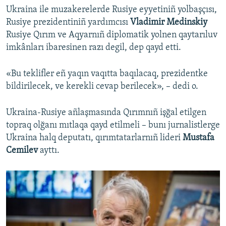
Ukraina ile muzakerelerde Rusiye eyyetiniñ yolbaşçısı,
Rusiye prezidentiniñ yardımcısı
Vladimir Medinskiy
Rusiye Qırım ve Aqyarnıñ diplomatik yolnen qaytarıluv
imkânları ibaresinen razı degil, dep qayd etti.
«Bu teklifler eñ yaqın vaqıtta baqılacaq, prezidentke
bildirilecek, ve kerekli cevap berilecek», – dedi o.
Ukraina-Rusiye añlaşmasında Qırımnıñ işğal etilgen
topraq olğanı mıtlaqa qayd etilmeli – bunı jurnalistlerge
Ukraina halq deputatı, qırımtatarlarnıñ lideri
Mustafa
Cemilev
ayttı.