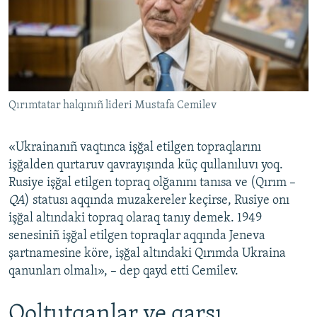
Qırımtatar halqınıñ lideri Mustafa Cemilev
«Ukrainanıñ vaqtınca işğal etilgen topraqlarını
işğalden qurtaruv qavrayışında küç qullanıluvı yoq.
Rusiye işğal etilgen topraq olğanını tanısa ve (Qırım –
QA
) statusı aqqında muzakereler keçirse, Rusiye onı
işğal altındaki topraq olaraq tanıy demek. 1949
senesiniñ işğal etilgen topraqlar aqqında Jeneva
şartnamesine köre, işğal altındaki Qırımda Ukraina
qanunları olmalı», – dep qayd etti Cemilev.
Qoltutqanlar ve qarşı