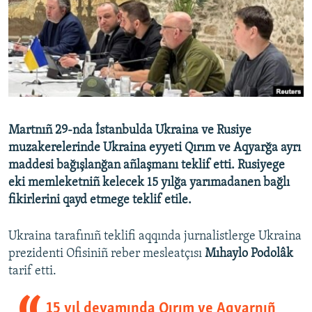
Русский
Українською
QOŞULIÑIZ!
Martnıñ 29-nda İstanbulda Ukraina ve Rusiye
muzakerelerinde Ukraina eyyeti Qırım ve Aqyarğa ayrı
RFE/RS bütün saytları
maddesi bağışlanğan añlaşmanı teklif etti. Rusiyege
eki memleketniñ kelecek 15 yılğa yarımadanen bağlı
fikirlerini qayd etmege teklif etile.
Ukraina tarafınıñ teklifi aqqında jurnalistlerge Ukraina
prezidenti Ofisiniñ reber mesleatçısı
Mıhaylo Podolâk
tarif etti.
15 yıl devamında Qırım ve Aqyarnıñ