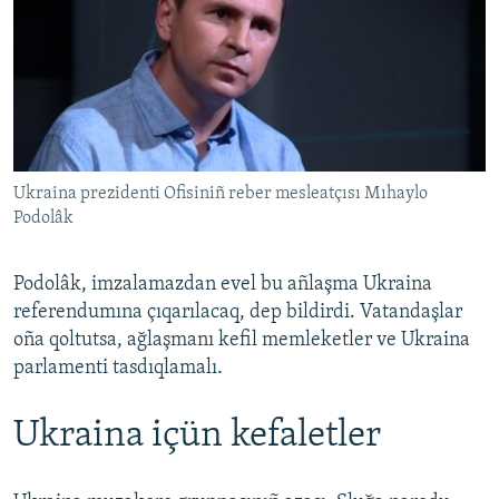
Ukraina prezidenti Ofisiniñ reber mesleatçısı Mıhaylo
Podolâk
Podolâk, imzalamazdan evel bu añlaşma Ukraina
referendumına çıqarılacaq, dep bildirdi. Vatandaşlar
oña qoltutsa, ağlaşmanı kefil memleketler ve Ukraina
parlamenti tasdıqlamalı.
Ukraina içün kefaletler