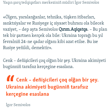
Yaqın şarq tedqiqatları merkeziniñ müdiri İgor Semivolos
«Ölgen, yaralanğanlar, tehnika, tüşken itibarları,
sanktsiyalar ve Rusiyege iç siyaset buhranı ola bilecek
vaziyet, – dep ayta Semivolos
Qırım.Aqiqatqa
. – Bu plan
tek bir şartnen kerçek ola bile: Ukraina toprağı bu yıl
fevralniñ 24-ne qadar olğanı kibi azat etilse. Bu ise
Rusiye yeñildi, demektir».
Cenk – deñişicileri çoq olğan bir şey. Ukraina akimiyeti
bugünniñ tarafsız kerçegine esaslana.
Cenk – deñişicileri çoq olğan bir şey.
Ukraina akimiyeti bugünniñ tarafsız
kerçegine esaslana
İgor Semivolos