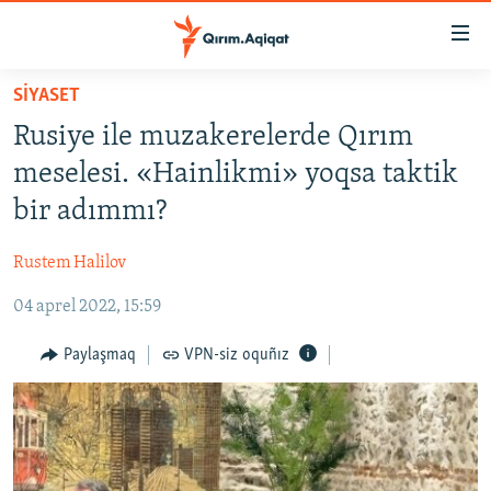
Link
açıqlığı
Esas
SİYASET
mündericege
HABERLER
Rusiye ile muzakerelerde Qırım
qaytmaq
SİYASET
Baş
meselesi. «Hainlikmi» yoqsa taktik
İQTİSADİYAT
navigatsiyağa
bir adımmı?
qaytmaq
CEMİYET
Qıdıruvğa
Rustem Halilov
MEDENİYET
qaytmaq
04 aprel 2022, 15:59
İNSAN AQLARI
VİDEO
Paylaşmaq
VPN-siz oquñız
SÜRET
BLOGLAR
FİKİR