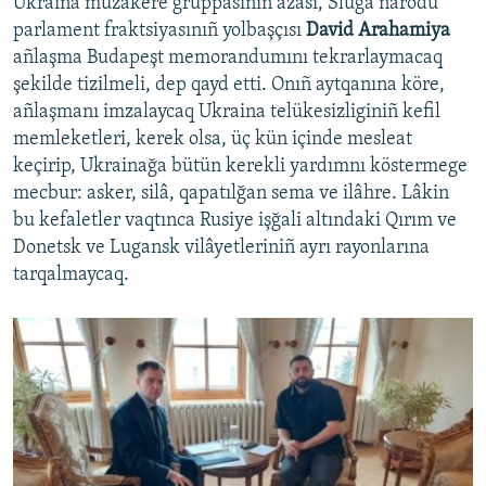
Ukraina muzakere gruppasınıñ azası, Sluğa narodu
parlament fraktsiyasınıñ yolbaşçısı
David Arahamiya
añlaşma Budapeşt memorandumını tekrarlaymacaq
şekilde tizilmeli, dep qayd etti. Onıñ aytqanına köre,
añlaşmanı imzalaycaq Ukraina telükesizliginiñ kefil
memleketleri, kerek olsa, üç kün içinde mesleat
keçirip, Ukrainağa bütün kerekli yardımnı köstermege
mecbur: asker, silâ, qapatılğan sema ve ilâhre. Lâkin
bu kefaletler vaqtınca Rusiye işğali altındaki Qırım ve
Donetsk ve Lugansk vilâyetleriniñ ayrı rayonlarına
tarqalmaycaq.