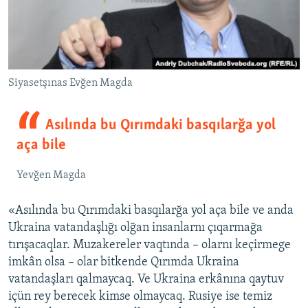
Siyasetşınas Evğen Magda
Asılında bu Qırımdaki basqılarğa yol
aça bile
Yevğen Magda
«Asılında bu Qırımdaki basqılarğa yol aça bile ve anda
Ukraina vatandaşlığı olğan insanlarnı çıqarmağa
tırışacaqlar. Muzakereler vaqtında – olarnı keçirmege
imkân olsa – olar bitkende Qırımda Ukraina
vatandaşları qalmaycaq. Ve Ukraina erkânına qaytuv
içün rey berecek kimse olmaycaq. Rusiye ise temiz