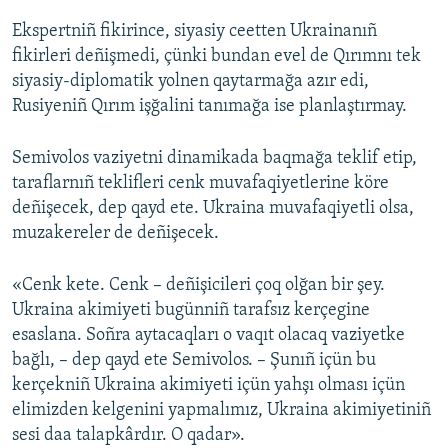
Ekspertniñ fikirince, siyasiy ceetten Ukrainanıñ
fikirleri deñişmedi, çünki bundan evel de Qırımnı tek
siyasiy-diplomatik yolnen qaytarmağa azır edi,
Rusiyeniñ Qırım işğalini tanımağa ise planlaştırmay.
Semivolos vaziyetni dinamikada baqmağa teklif etip,
taraflarnıñ teklifleri cenk muvafaqiyetlerine köre
deñişecek, dep qayd ete. Ukraina muvafaqiyetli olsa,
muzakereler de deñişecek.
«Cenk kete. Cenk – deñişicileri çoq olğan bir şey.
Ukraina akimiyeti bugünniñ tarafsız kerçegine
esaslana. Soñra aytacaqları o vaqıt olacaq vaziyetke
bağlı, – dep qayd ete Semivolos. – Şunıñ içün bu
kerçekniñ Ukraina akimiyeti içün yahşı olması içün
elimizden kelgenini yapmalımız, Ukraina akimiyetiniñ
sesi daa talapkârdır. O qadar».