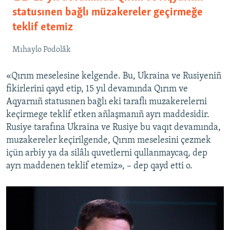
statusınen bağlı müzakereler geçirmeğe
teklif etemiz
Mıhaylo Podolâk
«Qırım meselesine kelgende. Bu, Ukraina ve Rusiyeniñ
fikirlerini qayd etip, 15 yıl devamında Qırım ve
Aqyarnıñ statusınen bağlı eki taraflı muzakerelerni
keçirmege teklif etken añlaşmanıñ ayrı maddesidir.
Rusiye tarafına Ukraina ve Rusiye bu vaqıt devamında,
muzakereler keçirilgende, Qırım meselesini çezmek
içün arbiy ya da silâlı quvetlerni qullanmaycaq, dep
ayrı maddenen teklif etemiz», – dep qayd etti o.