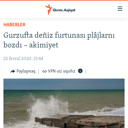
Link
açıqlığı
Esas
HABERLER
mündericege
HABERLER
Gurzufta deñiz furtunası plâjlarnı
qaytmaq
SİYASET
Baş
bozdı – akimiyet
İQTİSADİYAT
navigatsiyağa
qaytmaq
25 fevral 2020, 15:44
CEMİYET
Qıdıruvğa
MEDENİYET
Paylaşmaq
VPN-siz oquñız
qaytmaq
İNSAN AQLARI
VİDEO
SÜRET
BLOGLAR
FİKİR