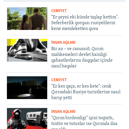
CEMİYET
"Er şeyni eki künde taşlap kettim".
Seferberlik qorqusı rusiyelilerni
kene memleketten quva
İNSAN AQLARI
Bir an – ve casussıñ. Qırım
mahkemeleri devlet hainligi
qabaatlavlarını daqqalar içinde
nasıl baqalar
CEMİYET
"Er kes qaça, er kes kete": cenk
Qırımdaki Rusiye turistlerine nasıl
barıp yetti
İNSAN AQLARI
"Qırım birdemligi" işini toqtattı,
tintüv ve tutuvlar ise Qırımda daa