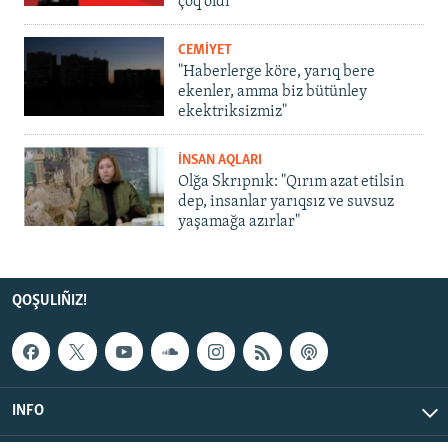
çoq oldı
CEMİYET
"Haberlerge köre, yarıq bere
ekenler, amma biz bütünley
ekektriksizmiz"
İNSAN AQLARI
Olğa Skrıpnık: "Qırım azat etilsin
dep, insanlar yarıqsız ve suvsuz
yaşamağa azırlar"
QOŞULIÑIZ!
INFO