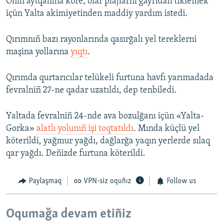
Onıñ aytqanına köre, olar plâjlarnı ğayrıdan tiklemek
içün Yalta akimiyetinden maddiy yardım istedi.
Qırımnıñ bazı rayonlarında qasırğalı yel tereklerni
maşina yollarına
yıqtı
.
Qırımda qurtarıcılar telükeli furtuna havfı yarımadada
fevralniñ 27-ne qadar uzatıldı, dep tenbiledi.
Yaltada fevralniñ 24-nde ava bozulğanı içün «Yalta-
Gorka»
alatlı yolunıñ işi toqtatıldı
. Mında küçlü yel
köterildi, yağmur yağdı, dağlarğa yaqın yerlerde sılaq
qar yağdı. Deñizde furtuna köterildi.
Paylaşmaq
VPN-siz oquñız
Follow us
Oqumağa devam etiñiz