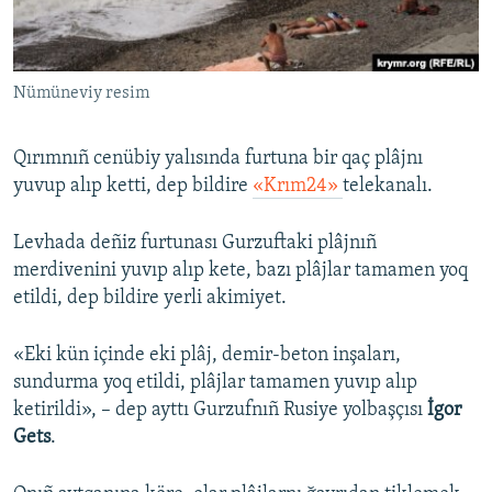
Русский
Українською
Nümüneviy resim
QOŞULIÑIZ!
Qırımnıñ cenübiy yalısında furtuna bir qaç plâjnı
yuvup alıp ketti, dep bildire
«Krım24»
telekanalı.
RFE/RS bütün saytları
Levhada deñiz furtunası Gurzuftaki plâjnıñ
merdivenini yuvıp alıp kete, bazı plâjlar tamamen yoq
etildi, dep bildire yerli akimiyet.
«Eki kün içinde eki plâj, demir-beton inşaları,
sundurma yoq etildi, plâjlar tamamen yuvıp alıp
ketirildi», – dep ayttı Gurzufnıñ Rusiye yolbaşçısı
İgor
Gets
.