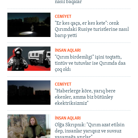
nasıl baqalar
CEMİYET
"Er kes qaça, er kes kete": cenk
Qırımdaki Rusiye turistlerine nasıl
barıp yetti
İNSAN AQLARI
"Qırım birdemligi" işini toqtattı,
tintüv ve tutuvlar ise Qırımda daa
çoq oldı
CEMİYET
"Haberlerge köre, yarıq bere
ekenler, amma biz bütünley
ekektriksizmiz"
İNSAN AQLARI
Olğa Skrıpnık: "Qırım azat etilsin
dep, insanlar yarıqsız ve suvsuz
yaşamağa azırlar"