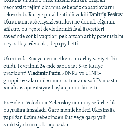
Ukraina ükümeti özek silâsını almağa tırışqan
neonatsist rejimi olğanına sebepsiz qabaatlavlarnı
tekrarladı. Rusiye prezidentiniñ vekili
Dmitriy Peskov
Ukrainanıñ askeriysizleştirilüvi ne demek olğanını
añlatıp, bu «çetel devletleriniñ faal ğayretleri
sayesinde soñki vaqıtları pek artqan arbiy potentsialnı
neytralleştirüv» ola, dep qayd etti.
Ukrainada Rusiye ücüm etken soñ arbiy vaziyet ilân
etildi. Fevralniñ 24-nde saba saat 5-te Rusiye
prezidenti
Vladimir Putin
«DNR» ve «LNR»
gruppirovkalarınıñ «muracaatından» soñ Donbasta
«mahsus operatsiya» başlatqanını ilân etti.
Prezident Volodımır Zelenskıy umumiy seferberlik
buyruğını imzaladı. Ğarp memleketleri Ukrainağa
yapılğan ücüm sebebinden Rusiyege qarşı yañı
sanktsiyalarnı qullanıp başladı.