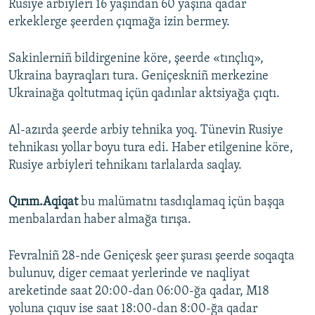
Rusiye arbiyleri 16 yaşından 60 yaşına qadar
erkeklerge şeerden çıqmağa izin bermey.
Sakinlerniñ bildirgenine köre, şeerde «tınçlıq»,
Ukraina bayraqları tura. Geniçeskniñ merkezine
Ukrainağa qoltutmaq içün qadınlar aktsiyağa çıqtı.
Al-azırda şeerde arbiy tehnika yoq. Tünevin Rusiye
tehnikası yollar boyu tura edi. Haber etilgenine köre,
Rusiye arbiyleri tehnikanı tarlalarda saqlay.
Qırım.Aqiqat
bu malümatnı tasdıqlamaq içün başqa
menbalardan haber almağa tırışa.
Fevralniñ 28-nde Geniçesk şeer şurası şeerde soqaqta
bulunuv, diger cemaat yerlerinde ve naqliyat
areketinde saat 20:00-dan 06:00-ğa qadar, M18
yoluna çıquv ise saat 18:00-dan 8:00-ğa qadar