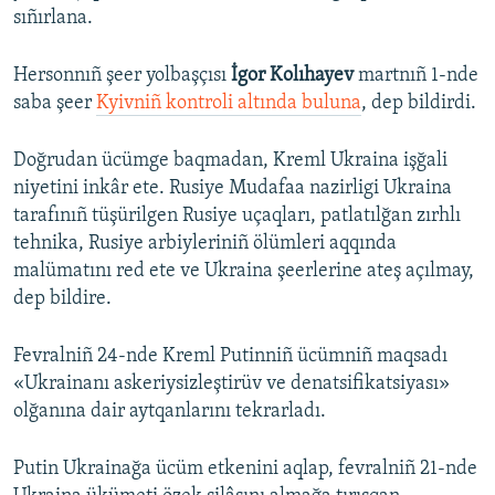
sıñırlana.
Hersonnıñ şeer yolbaşçısı
İgor Kolıhayev
martnıñ 1-nde
saba şeer
Kyivniñ kontroli altında buluna
, dep bildirdi.
Doğrudan ücümge baqmadan, Kreml Ukraina işğali
niyetini inkâr ete. Rusiye Mudafaa nazirligi Ukraina
tarafınıñ tüşürilgen Rusiye uçaqları, patlatılğan zırhlı
tehnika, Rusiye arbiyleriniñ ölümleri aqqında
malümatını red ete ve Ukraina şeerlerine ateş açılmay,
dep bildire.
Fevralniñ 24-nde Kreml Putinniñ ücümniñ maqsadı
«Ukrainanı askeriysizleştirüv ve denatsifikatsiyası»
olğanına dair aytqanlarını tekrarladı.
Putin Ukrainağa ücüm etkenini aqlap, fevralniñ 21-nde