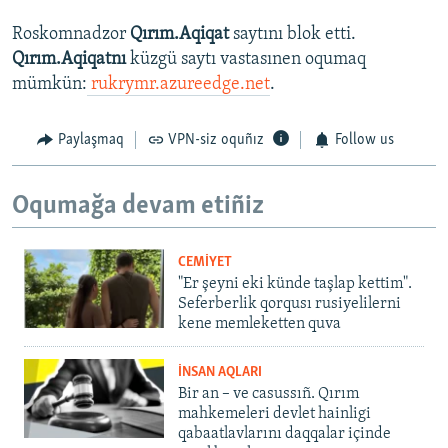
Roskomnadzor
Qırım.Aqiqat
saytını blok etti.
Qırım.Aqiqatnı
küzgü saytı vastasınen oqumaq
mümkün:
rukrymr.azureedge.net
.
Paylaşmaq
VPN-siz oquñız
Follow us
Oqumağa devam etiñiz
CEMİYET
"Er şeyni eki künde taşlap kettim".
Seferberlik qorqusı rusiyelilerni
kene memleketten quva
İNSAN AQLARI
Bir an – ve casussıñ. Qırım
mahkemeleri devlet hainligi
qabaatlavlarını daqqalar içinde