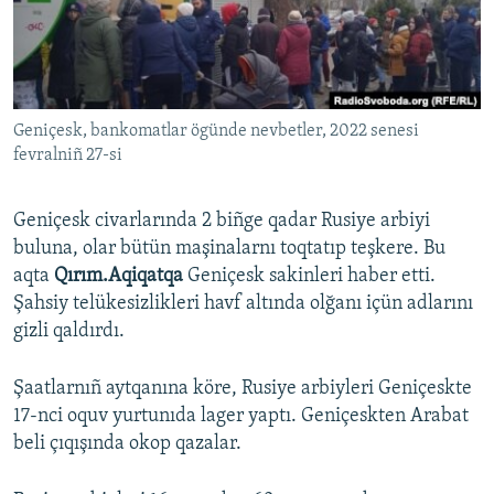
Русский
Українською
Geniçesk, bankomatlar ögünde nevbetler, 2022 senesi
QOŞULIÑIZ!
fevralniñ 27-si
Geniçesk civarlarında 2 biñge qadar Rusiye arbiyi
RFE/RS bütün saytları
buluna, olar bütün maşinalarnı toqtatıp teşkere. Bu
aqta
Qırım.Aqiqatqa
Geniçesk sakinleri haber etti.
Şahsiy telükesizlikleri havf altında olğanı içün adlarını
gizli qaldırdı.
Şaatlarnıñ aytqanına köre, Rusiye arbiyleri Geniçeskte
17-nci oquv yurtunıda lager yaptı. Geniçeskten Arabat
beli çıqışında okop qazalar.