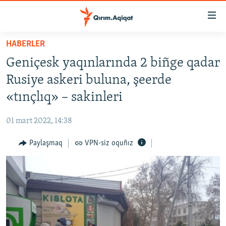
Link
açıqlığı
Esas
HABERLER
mündericege
HABERLER
Geniçesk yaqınlarında 2 biñge qadar
qaytmaq
SİYASET
Baş
Rusiye askeri buluna, şeerde
İQTİSADİYAT
navigatsiyağa
«tınçlıq» – sakinleri
qaytmaq
CEMİYET
Qıdıruvğa
01 mart 2022, 14:38
MEDENİYET
qaytmaq
Paylaşmaq
VPN-siz oquñız
İNSAN AQLARI
VİDEO
SÜRET
BLOGLAR
FİKİR